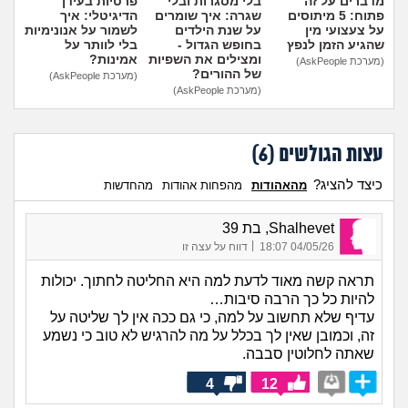
מדברים על זה
בלי מסגרות ובלי
פרטיות בעידן
פתוח: 5 מיתוסים
שגרה: איך שומרים
הדיגיטלי: איך
על צעצועי מין
על שנת הילדים
לשמור על אנונימיות
שהגיע הזמן לנפץ
בחופש הגדול -
בלי לוותר על
ומצילים את השפיות
אמינות?
(מערכת AskPeople)
של ההורים?
(מערכת AskPeople)
(מערכת AskPeople)
עצות הגולשים (
6
)
כיצד להציג?
מהאהודות
מהפחות אהודות
מהחדשות
Shalhevet, בת 39
|
04/05/26 18:07
דווח על עצה זו
תראה קשה מאוד לדעת למה היא החליטה לחתוך. יכולות
להיות כל כך הרבה סיבות…
עדיף שלא תחשוב על למה, כי גם ככה אין לך שליטה על
זה, וכמובן שאין לך בכלל על מה להרגיש לא טוב כי נשמע
שאתה לחלוטין סבבה.
4
12