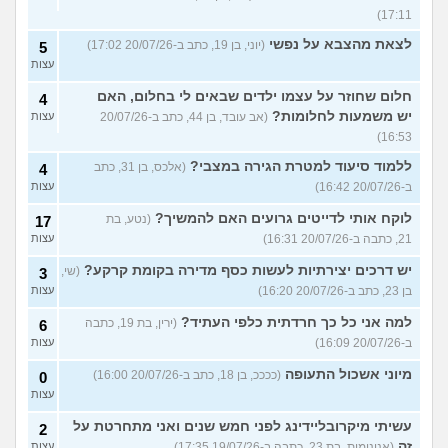
17:11)
לצאת מהצבא על נפשי
(יוני, בן 19, כתב ב-20/07/26 17:02)
5
עצות
חלום שחוזר על עצמו ילדים שבאים לי בחלום, האם
4
יש משמעות לחלומות?
(אב עובד, בן 44, כתב ב-20/07/26
עצות
16:53)
ללמוד סיעוד למטרת הגירה במצבי?
(אלכס, בן 31, כתב
4
ב-20/07/26 16:42)
עצות
לוקח אותי לדייטים גרועים האם להמשיך?
(נטע, בת
17
21, כתבה ב-20/07/26 16:31)
עצות
יש דרכים יצירתיות לעשות כסף מדירה בקומת קרקע?
(שי,
3
בן 23, כתב ב-20/07/26 16:20)
עצות
למה אני כל כך חרדתית כלפי העתיד?
(ירין, בת 19, כתבה
6
ב-20/07/26 16:09)
עצות
מיוני אשכול התעופה
(ככככ, בן 18, כתב ב-20/07/26 16:00)
0
עצות
עשיתי מיקרובליידינג לפני חמש שנים ואני מתחרטת על
2
זה
(אנונימית, בת 23, כתבה ב-19/07/26 17:35)
עצות