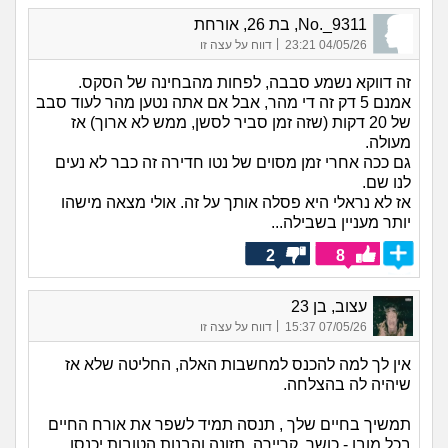
No._9311, בת 26, אורחת
|
04/05/26 23:21
דווח על עצה זו
זה דווקא נשמע סבבה, לפחות מהבחינה של הסקס.
אמנם 5 דק זה די מהר, אבל אם אתה נטען מהר לעוד סבב
של 20 דקות (שזה זמן סביר לסשן, ממש לא ארוך) אז
מעולה.
גם ככה אחרי זמן מסוים של נטו חדירה זה כבר לא נעים
לנו שם.
אז לא נראלי היא פסלה אותך על זה. אולי מצאה מישהו
יותר מעניין בשבילה...
2
8
עצוב, בן 23
|
07/05/26 15:37
דווח על עצה זו
אין לך למה להכנס למחשבות האלה, החליטה שלא אז
שיהיה לה בהצלחה.
תמשיך בחיים שלך , תנסה תמיד לשפר את אורח החיים
בכל מובן - כושר, קריירה, תזונה והבנות הטובות יכנסו