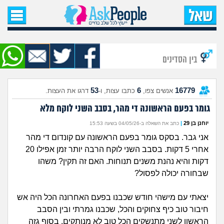
עמוד הבית
שאל שאלה
בין הסדינים
שאלות חדשות
53
6
16779
אנשים צפו,
כתבו עצות, ו-
דרגו את העצות.
שאלות שעוררו עניין
גומר בפעם הראשונה די מהר, בסבב השני לוקח מלא
עצות חדשות
יוחנן בן 29
|
כתב את השאלה ב-04/05/26 בשעה 15:53
אני גבר. בסקס גומר בפעם הראשונה עם קונדום די מהר
מה קורה כאן?
אחרי 5 דקות. בסבב השני לוקח הרבה יותר זמן אפילו 20
דקות והיא נהנת משנים תנוחות. האם זה תקין? משהו
מתחם הטיפים
שבחורה יכולה לפסול?
מדורים
יצאתי עם מישהי חודש שכבנו בפעם האחרונה הכל היה אש
חיבור טוב כיף צחוקים והכל, שכבנו גמרתי ובין הסבב
הראשון לשני מתנשקים הכל טוב לא מנותקים. בסוף גזה