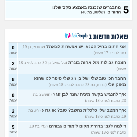
5
עשיתי את זה בפעם הראשונה
מתבגרים שנכנסו באמצע סקס שלנו
14
עם בן מהשכבה… ועכשיו אני
ההורים
(שלי88, בת 40)
עצות
מתה מפחד שהוא יספר לכולם
(בדוי, בת 15)
בת 22 בתולה זה מוריד?
10
שאלות חדשות ב
עצות
(Lora, בת 22)
מפנטז על חבר טוב שלי
(Pita, בן
4
אני חתום בחיל הטנא, יש אפשרות לצאת?
(עתודאי, בן 19,
0
28)
עצות
כתב לפני כ-17 שעות)
עצות
חרדי - נערות ליווי
(ישראל, בן
8
הצבת גבולות מול אחות בוגרת
(גיל שואל, בן 30, כתב לפני כ-18
2
עצות
19)
שעות)
עצות
האם חוויתי תקיפה מינית?
14
החבר הכי טוב שלי ושל בן זוג שלי סיפר לנו שהוא
8
עצות
(רוויטל, בת 24)
מאונן עלי
(בדויה, בת 23, כתבה לפני כ-18 שעות)
עצות
בנות,אתן הייתן "מסדרות" את
5
אח שלכם במצב כזה?
עצות
איך להנגיש בקשה מינית שונה לבן זוג?
(חוששצ, בת
8
(לוחם שקרוב ל'חרור, בן 21)
23, כתבה לפני כ-18 שעות)
עצות
מסאג׳יסט מעורער
4
איך המצב שלי כלכלית נחשב? טוב? או גרוע
(ירין, בת
2
עצות
(מסאג׳יסט מעורער, בן 26)
19, כתבה לפני כ-18 שעות)
עצות
אנחנו מקיימים יחסים עם
5
דילמה לגבי בחירת מקום לימודים גבוהים
בגדים וזה לא מפריע לבעלי,
(עדי, בת 18,
5
עצות
מה לעשות?
(דיאנה, בת 42)
כתבה לפני כ-18 שעות)
עצות