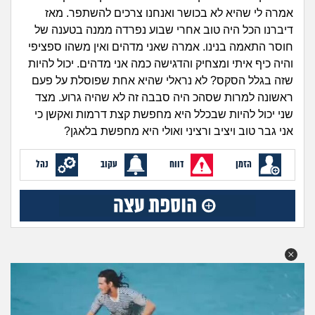
זוגיות
חיפוש שאלות
אמרה לי שהיא לא בכושר ואנחנו צרכים להשתפר. מאז
|
דיברנו הכל היה טוב אחרי שבוע נפרדה ממנה בטענה של
היריון ולידה
הרשמה
התחברות
חוסר התאמה בנינו. אמרה שאני מדהים ואין משהו ספציפי
והיה כיף איתי ומצחיק והדגישה כמה אני מדהים. יכול להיות
הורות ומשפחה
שזה בגלל הסקס? לא נראלי שהיא אחת שפוסלת על פעם
ראשונה למרות שסהכ היה סבבה זה לא שהיה גרוע. מצד
מתבגרים
שני יכול להיות שבכלל היא מחפשת קצת דרמות ואקשן כי
אני גבר טוב ויציב ורציני ואולי היא מחפשת בלאגן?
מהבקו"ם... ועד מתי?!
הזמן
דווח
עקוב
נהל
לימודים וסטודנטים
עבודה וקריירה
חברים ואנשים
בית, שכנים ושותפים