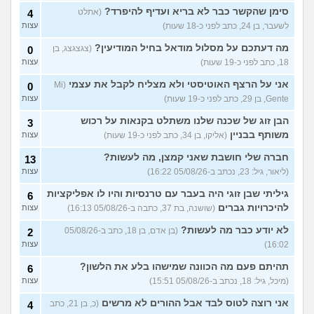
מחזור לאחר כמה שעות, זה
9
סימן שהקשר כבר לא בריא ועדיף להיפרד?
(אתלט
4
בטוח?
(שלומי, בן 21)
עצות
לשעבר, בן 24, כתב לפני כ-18 שעות)
עצות
עוד שאלות חדשות במדור
מה דעתכם על מסלול מודאל בחיל המודיעין?
(צגצגצג, בן
0
18, כתב לפני כ-19 שעות)
עצות
אני על הרצף האוטיסטי ולא מצליח לקבל את עצמי
(Mi
0
Gente, בן 29, כתב לפני כ-19 שעות)
עצות
הבן זוג של שכנה שלנו משתלט בקנאות על רכוש
3
משותף בבניין
(אליקו, בן 34, כתב לפני כ-19 שעות)
עצות
חברה שלי חושבת שאני קמצן, מה לעשות?
13
(ליאור, גיל: 23, נכתב ב-05/08/26 16:22)
עצות
גיליתי שבן זוגי היה בעבר עם טרנסיות והיו לו אפליקציות
6
להיכרויות גברים
(שושנה, בת 37, כתבה ב-05/08/26 16:13)
עצות
לא יודע כבר מה לעשות?
(בן אדם, בן 18, כתב ב-05/08/26
2
16:02)
עצות
תהיתם פעם מה הכוונה שמישהו בלע את הלשון?
6
(מיכל, גיל: 18, נכתב ב-05/08/26 15:51)
עצות
אני רוצה לטוס לבד אבל ההורים לא מרשים
(כ, בן 21, כתב
4