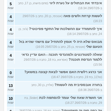
איבדתי את הבתולים על נערת ליווי
(סתם מישהו, בן 17, כתב
5
ב-29/07/26 16:34)
עצות
לעשות קרחת ולשים פאה
(אנונימי, בן 20, כתב ב-29/07/26
4
16:23)
עצות
איך להתמודד עם ההשלכות של התקף פסיכוטי?
(ג'וני, בן
4
24, כתב ב-29/07/26 16:14)
עצות
מבואס שלא היה לי אומץ להתחיל עם מישהי שהיא בול
4
הטעם שלי
(אנונימי, בן 25, כתב ב-29/07/26 16:05)
עצות
שאלה לסטודנטים ולמהנדסי תוכנה - האם עדיין כדאי
4
ללמוד הנדסת תוכנה?
(אסראא, בת 18, כתבה ב-29/07/26
עצות
15:56)
אני כרגע רלשית האם אפשר לצאת קצונה במשאן?
0
(טל11, בת 19, כתבה ב-26/07/26 16:47)
עצות
בחורה אובססיבית מה לעשות?
(אלירן, בן 30, כתב
13
ב-26/07/26 16:36)
עצות
אני חושדת שאח שלי עומד להסתפח לכת
(Sister, בת
10
29, כתבה ב-26/07/26 16:27)
עצות
עד כמה חזה זה משמעותי?
(נערה, בת 16, כתבה ב-26/07/26