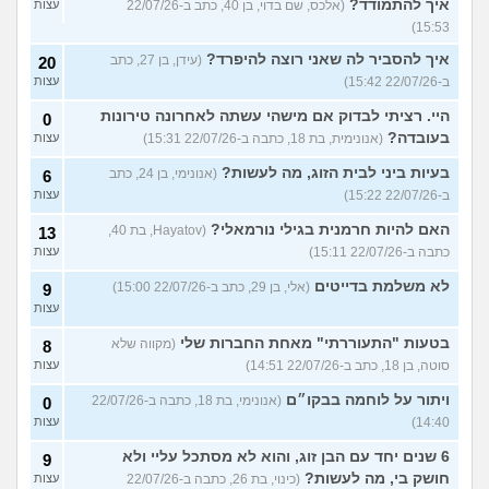
איך להתמודד?
(אלכס, שם בדוי, בן 40, כתב ב-22/07/26
עצות
15:53)
איך להסביר לה שאני רוצה להיפרד?
(עידן, בן 27, כתב
20
ב-22/07/26 15:42)
עצות
היי. רציתי לבדוק אם מישהי עשתה לאחרונה טירונות
0
בעובדה?
(אנונימית, בת 18, כתבה ב-22/07/26 15:31)
עצות
בעיות ביני לבית הזוג, מה לעשות?
(אנונימי, בן 24, כתב
6
ב-22/07/26 15:22)
עצות
האם להיות חרמנית בגילי נורמאלי?
(Hayatov, בת 40,
13
כתבה ב-22/07/26 15:11)
עצות
לא משלמת בדייטים
(אלי, בן 29, כתב ב-22/07/26 15:00)
9
עצות
בטעות "התעוררתי" מאחת החברות שלי
(מקווה שלא
8
סוטה, בן 18, כתב ב-22/07/26 14:51)
עצות
ויתור על לוחמה בבקו״ם
(אנונימי, בת 18, כתבה ב-22/07/26
0
14:40)
עצות
6 שנים יחד עם הבן זוג, והוא לא מסתכל עליי ולא
9
חושק בי, מה לעשות?
(כינוי, בת 26, כתבה ב-22/07/26
עצות