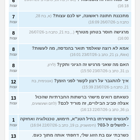
6
16:18)
עצות
מתכננת חתונה ראשונה, יש לכם עצות?
(א, בת 28,
7
כתבה ב-26/07/26 16:09)
עצות
מרגישה חוסר בטחון מטורף
(.., בת 21, כתבה ב-26/07/26
8
16:00)
עצות
אמא לא רוצה שאלמד תואר בהנדסה, מה לעשות?
8
(Alex, בן 21, כתב ב-23/07/26 16:01)
עצות
האם מה שאני מרגיש זה הגיוני ותקין?
(לירון,
8
בן 31, כתב ב-23/07/26 15:50)
עצות
איך להתגבר על רצון לקשר לפני הזמן?
(אנונימית, בת
12
21, כתבה ב-23/07/26 15:39)
עצות
כשאתם רואים מישהי ברשתות החברתיות שהכול
13
אצלה סביב הבילויים, זה מוריד לכם?
(לחם ושעשועים,
עצות
בן 36, כתב ב-22/07/26 16:13)
לאנשים ששירתו בחיל הטנ"א, חימוש, טכנולוגיה ואחזקה
1
- להשלים ל-03?
(חימושניק, בן 19, כתב ב-22/07/26 16:04)
עצות
כשרבתי עם בת הזוג שלי, דחפתי אותה מתוך כעס.
13