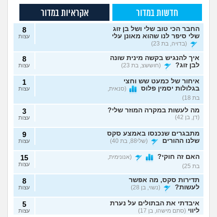
חדשות במדור
אקראיות במדור
החבר הכי טוב שלי ושל בן זוג
8
שלי סיפר לנו שהוא מאונן עלי
עצות
(בדויה, בת 23)
איך להנגיש בקשה מינית שונה
8
לבן זוג?
(חוששצ, בת 23)
עצות
איחור של כמעט שש וחצי
1
בגלולות יסמין פלוס
(סנאית,
עצות
בת 18)
מה לעשות במקרה המוזר שלי?
3
(דן, בן 42)
עצות
מתבגרים שנכנסו באמצע סקס
9
שלנו ההורים
(שלי88, בת 40)
עצות
האם זה חוקי?
(אנונימית,
15
עצות
בת 25)
תדירות סקס, מה אפשר
8
לעשות?
(נשוי, בן 28)
עצות
איבדתי את הבתולים על נערת
5
ליווי
(סתם מישהו, בן 17)
עצות