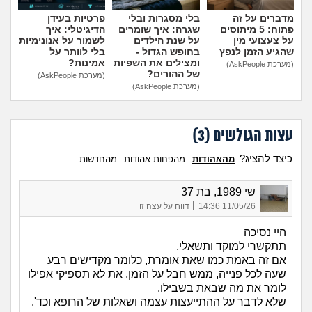
מדברים על זה
בלי מסגרות ובלי
פרטיות בעידן
פתוח: 5 מיתוסים
שגרה: איך שומרים
הדיגיטלי: איך
על צעצועי מין
על שנת הילדים
לשמור על אנונימיות
שהגיע הזמן לנפץ
בחופש הגדול -
בלי לוותר על
ומצילים את השפיות
אמינות?
(מערכת AskPeople)
של ההורים?
(מערכת AskPeople)
(מערכת AskPeople)
עצות הגולשים (
3
)
כיצד להציג?
מהאהודות
מהפחות אהודות
מהחדשות
שי 1989, בת 37
|
11/05/26 14:36
דווח על עצה זו
היי נסיכה
תתקשרי למוקד ותשאלי.
אם זה באמת כמו שאת אומרת, כלומר מקדישים רבע
שעה לכל פנייה, ממש חבל על הזמן, את לא תספיקי אפילו
לומר את מה שבאת בשבילו.
שלא לדבר על ההתייעצות עצמה ושאלות של הרופא וכד'.