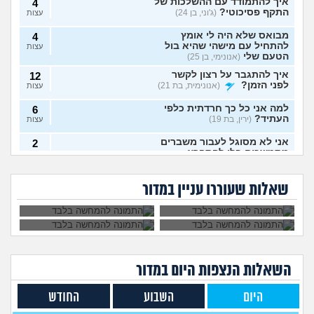
איך להתמודד עם ההשלכות של
4
התקף פסיכוטי?
(ג'וני, בן 24)
עצות
מבואס שלא היה לי אומץ
4
להתחיל עם מישהי שהיא בול
עצות
הטעם שלי
(אנונימי, בן 25)
איך להתגבר על רצון לקשר
12
לפני הזמן?
(אנונימית, בת 21)
עצות
למה אני כל כך חרדתית כלפי
6
העתיד?
(ירין, בת 19)
עצות
אני לא מסוגל לעבור משברים
2
מתמשכים בלי להתפרץ
עצות
הגיוני שפסיכיאטר
מה קורה אם עוברים
(Supervegeta, בן 29)
מתנהג ככה?
עם נר דלוק מול מראה
גיליתי שאני סובל מ
למי אפשר לפנות כדי
בלילה?
בעלי חסר רגשות באופן מדאיג
OCD, איך להתמודד
להפסיק מפגעי רעש
13
שאלות שעוררו עניין במדור
עם הדיכאון?
במדינת ישראל? אבל
(אנונימית, בת 33)
עצות
באמת?
מרגיש תקוע בחיים, איך
2
להתמודד?
(zak, בן 25)
עצות
מה עושים עם החיים עכשיו?
4
(אנוני, בת 18)
עצות
השאלות הנצפות ה
יום
במדור
איך לספר לבן זוג שלי על
5
תקיפה מינית?
(מבולבלת, בת 27)
עצות
היום
השבוע
החודש