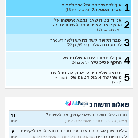
אני כבר לא נער. והזמן טס
2
1
למה אני לא מקבל את זה שאני
איך להמשיך לחיות? איך למצוא
עצות
כבר לא ילד יותר?
מטרה מספקת?
(היו זמנים
(מישהי, בת 16)
בהוליווד, בן 27)
אני די בטוח שאני נמצא איפשהו על
2
חושב להתאשפז *שוב* מרצון,
7
הרצף ואני לא יודע מה לעשות עם זה
או לשכב באמצע הרחוב
עצות
(אנונימי, בן 18)
(asdasd, בן 30)
3
עובר תקופה קשה מיואש ולא יודע איך
מה לדעתכם אני צריך לעשות?
8
להיתקדם האלה
(אבי99, בן 22)
אני באמת שונא לקום כל יום
עצות
לעבוד
(אזרח, בן 20)
4
איך להתמודד עם ההשלכות של
נקלעתי לעימות פיזי
(דורון,
9
התקף פסיכוטי?
(ג'וני, בן 24)
עצות
בן 41)
מבואס שלא היה לי אומץ להתחיל עם
5
נזכר במעשים מביכים מתקופה
6
מישהי שהיא בול הטעם שלי
(אנונימי,
רעה
(אף_אחד, בן 29)
עצות
בן 25)
העבודה הפכה להיות אובססיה,
4
כאשר אני לא עובד או מרוויח
עצות
כסף יש מעלי שד אשמה
שאלות חדשות ב
(אנונימי, בן 25)
הרס עצמי בזוגיות
(ט אנונימית,
5
חברה שלי חושבת שאני קמצן, מה לעשות?
11
בת 23)
עצות
(ליאור, גיל: 23, נכתב ב-05/08/26 16:22)
עצות
עדיין מוצצת אצבע כהרגעה,
7
גיליתי שבן זוגי היה בעבר עם טרנסיות והיו לו אפליקציות
מה ניתן לעשות?
6
(נרקיס, בת
עצות
להיכרויות גברים
(שושנה, בת 37, כתבה ב-05/08/26 16:13)
עצות
30)