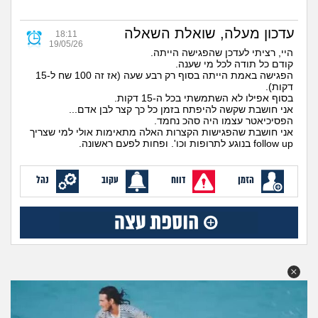
זוגיות
חיפוש שאלות
|
עדכון מעלה, שואלת השאלה
היריון ולידה
18:11
הרשמה
התחברות
19/05/26
היי, רציתי לעדכן שהפגישה הייתה.
קודם כל תודה לכל מי שענה.
הורות ומשפחה
הפגישה באמת הייתה בסוף רק רבע שעה (אז זה 100 שח ל-15
דקות).
בסוף אפילו לא השתמשתי בכל ה-15 דקות.
מתבגרים
אני חושבת שקשה להיפתח בזמן כל כך קצר לבן אדם...
הפסיכיאטר עצמו היה סהכ נחמד.
אני חושבת שהפגישות הקצרות האלה מתאימות אולי למי שצריך
מהבקו"ם... ועד מתי?!
follow up בנוגע לתרופות וכו'. ופחות לפעם ראשונה.
לימודים וסטודנטים
הזמן
דווח
עקוב
נהל
עבודה וקריירה
חברים ואנשים
בית, שכנים ושותפים