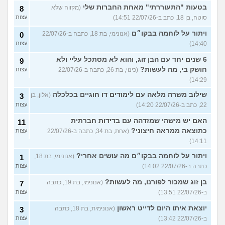
בטעות "התעוררתי" מאחת החברות שלי
(מקווה שלא
8
סוטה, בן 18, כתב ב-22/07/26 14:51)
עצות
ויתור על לוחמה בבקו״ם
(אנונימי, בת 18, כתבה ב-22/07/26
0
14:40)
עצות
6 שנים יחד עם הבן זוג, והוא לא מסתכל עליי ולא
9
חושק בי, מה לעשות?
(כינוי, בת 26, כתבה ב-22/07/26
עצות
14:29)
שילוב משרה מלאה עם לימודים דו חוגיים בכלכלה
(אלון, בן
3
22, כתב ב-22/07/26 14:20)
עצות
האם יש מישהי שמזדהה עם בדידות חברתית
11
כתוצאה ממראה חיצוני?
(אחת, בת 34, כתבה ב-22/07/26
עצות
14:11)
ויתור על לוחמה בבקו״ם מה עושים אחרי?
(אנונימי, בת 18,
1
כתבה ב-22/07/26 14:02)
עצות
בן זוג שמכור לפורנו, מה לעשות?
(אנונימי, בת 19, כתבה
7
ב-22/07/26 13:51)
עצות
יוצאת איתו היום לדייט ראשון
(אנונימית, בת 18, כתבה
3
ב-22/07/26 13:42)
עצות