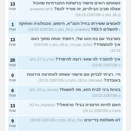
כשאתם רואים מישהי ברשתות החברתיות שהכול
13
אצלה סביב הבילויים, זה מוריד לכם?
(לחם ושעשועים,
עצות
בן 36, כתב ב-22/07/26 16:13)
לאנשים ששירתו בחיל הטנ"א, חימוש, טכנולוגיה ואחזקה
1
- להשלים ל-03?
(חימושניק, בן 19, כתב ב-22/07/26 16:04)
עצות
כשרבתי עם בת הזוג שלי, דחפתי אותה מתוך כעס.
13
איך להתמודד?
(אלכס, שם בדוי, בן 40, כתב ב-22/07/26
עצות
15:53)
איך להסביר לה שאני רוצה להיפרד?
(עידן, בן 27, כתב
20
ב-22/07/26 15:42)
עצות
היי. רציתי לבדוק אם מישהי עשתה לאחרונה טירונות
0
בעובדה?
(אנונימית, בת 18, כתבה ב-22/07/26 15:31)
עצות
בעיות ביני לבית הזוג, מה לעשות?
(אנונימי, בן 24, כתב
6
ב-22/07/26 15:22)
עצות
האם להיות חרמנית בגילי נורמאלי?
(Hayatov, בת 40,
13
כתבה ב-22/07/26 15:11)
עצות
לא משלמת בדייטים
(אלי, בן 29, כתב ב-22/07/26 15:00)
9
עצות