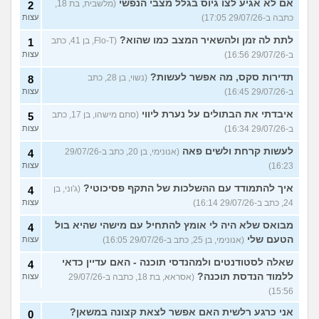
אם לא אגיע לצו גיוס בגלל מצבי הנפשי
(מלשבית, בת 18,
2
כתבה ב-29/07/26 17:05)
עצות
לתת לה זמן ולהשאיר המצב כמו שהוא?
(Flo-T, בן 41, כתב
1
ב-29/07/26 16:56)
עצות
תדירות סקס, מה אפשר לעשות?
(נשוי, בן 28, כתב
8
ב-29/07/26 16:45)
עצות
איבדתי את הבתולים על נערת ליווי
(סתם מישהו, בן 17, כתב
5
ב-29/07/26 16:34)
עצות
לעשות קרחת ולשים פאה
(אנונימי, בן 20, כתב ב-29/07/26
4
16:23)
עצות
איך להתמודד עם ההשלכות של התקף פסיכוטי?
(ג'וני, בן
4
24, כתב ב-29/07/26 16:14)
עצות
מבואס שלא היה לי אומץ להתחיל עם מישהי שהיא בול
4
הטעם שלי
(אנונימי, בן 25, כתב ב-29/07/26 16:05)
עצות
שאלה לסטודנטים ולמהנדסי תוכנה - האם עדיין כדאי
4
ללמוד הנדסת תוכנה?
(אסראא, בת 18, כתבה ב-29/07/26
עצות
15:56)
אני כרגע רלשית האם אפשר לצאת קצונה במשאן?
0