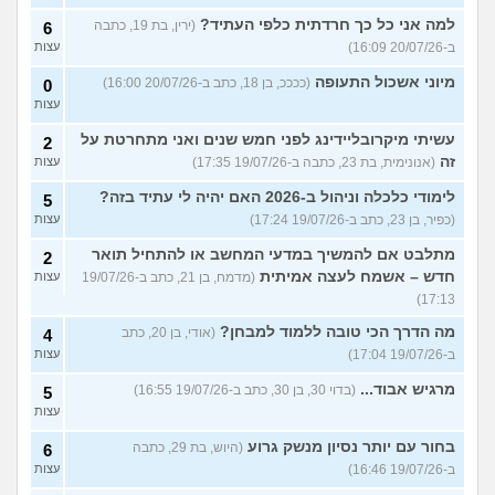
למה אני כל כך חרדתית כלפי העתיד?
(ירין, בת 19, כתבה
6
ב-20/07/26 16:09)
עצות
מיוני אשכול התעופה
(ככככ, בן 18, כתב ב-20/07/26 16:00)
0
עצות
עשיתי מיקרובליידינג לפני חמש שנים ואני מתחרטת על
2
זה
(אנונימית, בת 23, כתבה ב-19/07/26 17:35)
עצות
לימודי כלכלה וניהול ב-2026 האם יהיה לי עתיד בזה?
5
(כפיר, בן 23, כתב ב-19/07/26 17:24)
עצות
מתלבט אם להמשיך במדעי המחשב או להתחיל תואר
2
חדש – אשמח לעצה אמיתית
(מדמח, בן 21, כתב ב-19/07/26
עצות
17:13)
מה הדרך הכי טובה ללמוד למבחן?
(אודי, בן 20, כתב
4
ב-19/07/26 17:04)
עצות
מרגיש אבוד...
(בדוי 30, בן 30, כתב ב-19/07/26 16:55)
5
עצות
בחור עם יותר נסיון מנשק גרוע
(היוש, בת 29, כתבה
6
ב-19/07/26 16:46)
עצות