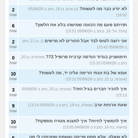
מסדר את ארון הילדות בבית
5
לא יודע כבר מה לעשות?
(בן אדם, בן 18, כתב ב-05/08/26
2
ההורים ומוצף בזכרונות. איך
עצות
16:02)
עצות
להתמודד?
(כבר גדול, בן 35)
איך מפסיקים לפחד מזה שהזמן
תהיתם פעם מה הכוונה שמישהו בלע את הלשון?
9
6
עובר?
(אליזבת, בת 24)
עצות
(מיכל, גיל: 18, נכתב ב-05/08/26 15:51)
עצות
עם מי אנשים מתייעצים כל
5
אני רוצה לטוס לבד אבל ההורים לא מרשים
(כ, בן 21, כתב
2
הזמן?
(פפרוני, בן 25)
עצות
ב-05/08/26 15:42)
עצות
מאבד את הרעב בחיים שלי
3
חימושניק בגדוד הנדסה קרבית פרופיל 72?
(מוהנדס, בן 20,
0
ורוצה לחזור לזה!
(זלדוס, בן 22)
עצות
כתב ב-05/08/26 15:33)
עצות
בודדה מאוד בלי חברים כבר 5
5
אמא של בת זוגתי הרימה עליה יד, מה לעשות?
שנים ולא יודעת איפה להכיר
10
עצות
(עדן, בת 23)
(אנונימי, בן 22, כתב ב-05/08/26 15:22)
עצות
עוד שאלות חדשות במדור
איך להכיר חברים בגיל הזה?
(אנונימי, בן 25, כתב ב-05/08/26
3
15:13)
עצות
שעת ארוחת ערב
(שואלת, בת 19, כתבה ב-04/08/26 13:14)
9
עצות
איך להמשיך לחיות? איך למצוא מטרה מספקת?
10
(מישהי, בת 16, כתבה ב-04/08/26 13:05)
עצות
לא שאלה, אלא סתם פריקה ואשמח שתכתבו לי מה
6