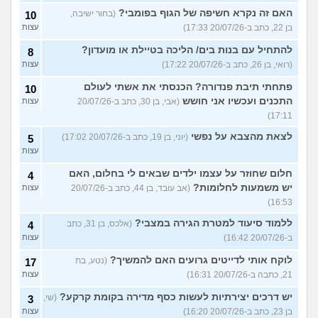
האם זה נקרא חשיפה של הגוף בפומבי?
(בחור ישיבה,
10
בן 22, כתב ב-20/07/26 17:33)
עצות
להתחיל עם בנות בים/ הליכה בטיילת או מועדון?
8
(רואי, בן 26, כתב ב-20/07/26 17:22)
עצות
פתחתי תיבת פנדורה? הכנסתי את אשתי לעולם
10
התכנים ועכשיו אני חושש
(אבי, בן 30, כתב ב-20/07/26
עצות
17:11)
לצאת מהצבא על נפשי
(יוני, בן 19, כתב ב-20/07/26 17:02)
5
עצות
חלום שחוזר על עצמו ילדים שבאים לי בחלום, האם
4
יש משמעות לחלומות?
(אב עובד, בן 44, כתב ב-20/07/26
עצות
16:53)
ללמוד סיעוד למטרת הגירה במצבי?
(אלכס, בן 31, כתב
4
ב-20/07/26 16:42)
עצות
לוקח אותי לדייטים גרועים האם להמשיך?
(נטע, בת
17
21, כתבה ב-20/07/26 16:31)
עצות
יש דרכים יצירתיות לעשות כסף מדירה בקומת קרקע?
(שי,
3
בן 23, כתב ב-20/07/26 16:20)
עצות