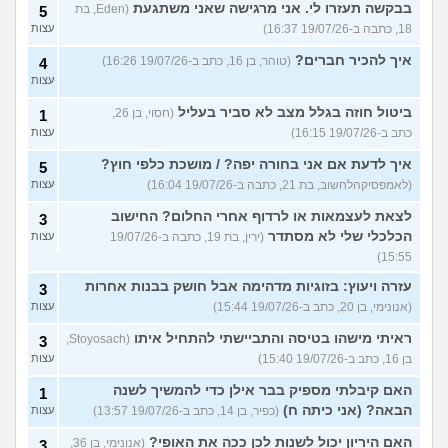
בבקשה תעזרו לי. אני מרגישה שאני משתגעת
(Eden, בת
5
18, כתבה ב-19/07/26 16:37)
עצות
איך להכיר חברים?
(טוהר, בן 16, כתב ב-19/07/26 16:26)
4
עצות
ביטול חוזה בגלל מצב לא סביר בעליל
(חסוי, בן 26,
1
כתב ב-19/07/26 16:15)
עצות
איך לדעת אם אני בחורה יפה? / מושכת כלפי חוץ?
5
(לאמפסיקהלחשוב, בת 21, כתבה ב-19/07/26 16:04)
עצות
לצאת לעצמאות או לרדוף אחרי החלום? החישוב
3
הכלכלי שלי לא מסתדר
(ירין, בת 19, כתבה ב-19/07/26
עצות
15:55)
עזרה ויעוץ: בזוגיות מדהימה אבל חושק בבנות אחרות
3
(אנונימי, בן 20, כתב ב-19/07/26 15:44)
עצות
ראיתי מישהו בטיסה והתביישתי להתחיל איתו
(Stoyosach,
3
בן 16, כתב ב-19/07/26 15:40)
עצות
האם קיבלתי מספיק בבר אילן כדי להמשיך לשנה
1
הבאה? (אני כיתה ח)
(כפיר, בן 14, כתב ב-19/07/26 13:57)
עצות
האם היריון יכול לשנות לכן ככה את האופי?
(אנונימי, בן 36,
3