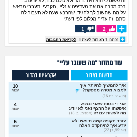
זה פשוט כי הוא היה נחמד ולא כולם ככה, לא יודעת...
בכל מקרה אם את מעדיפה אונליין, תקבעי ותעברי מראש
על מה שחשוב לך להגיד, שהרבע שעה לא תעבור לה
סתם, זה עדיף מכלום לפי דעתי
1
2
נכתבו
1
תגובות לעצה זו.
לקריאת התגובות
עוד ממדור "מה שעובר עליי"
חדשות במדור
אקראיות במדור
איך להמשיך לחיות? איך
10
למצוא מטרה מספקת?
עצות
(מישהי, בת 16)
אני די בטוח שאני נמצא
4
איפשהו על הרצף ואני לא יודע
עצות
מה לעשות עם זה
(אנונימי, בן 18)
עובר תקופה קשה מיואש ולא
5
יודע איך להיתקדם האלה
עצות
(אבי99, בן 22)