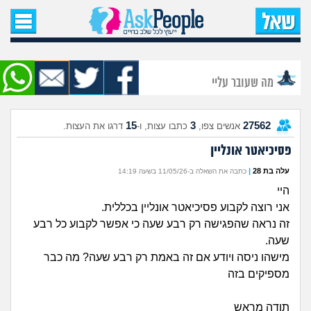
עמוד הבית
שאל שאלה
מה שעובר עליי
שאלות חדשות
15
3
27562
אנשים צפו,
כתבו עצות, ו-
דרגו את העצות.
שאלות שעוררו עניין
פסיכיאטר אונליין
עצות חדשות
עלה בת 28
|
כתבה את השאלה ב-11/05/26 בשעה 14:19
היי
מה קורה כאן?
אני רוצה לקבוע פסיכיאטר אונליין בכללית.
זה נראה שהפגישה רק רבע שעה כי אפשר לקבוע כל רבע
מתחם הטיפים
שעה.
מישהו ניסה ויודע אם זה באמת רק רבע שעה? מה כבר
מספיקים בזה
מדורים
תודה מראש