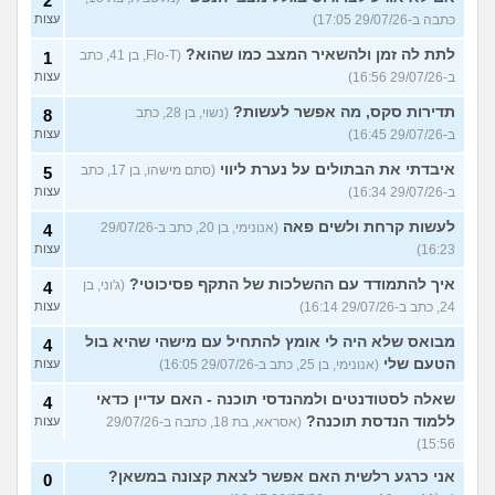
2
כתבה ב-29/07/26 17:05)
עצות
לתת לה זמן ולהשאיר המצב כמו שהוא?
(Flo-T, בן 41, כתב
1
ב-29/07/26 16:56)
עצות
תדירות סקס, מה אפשר לעשות?
(נשוי, בן 28, כתב
8
ב-29/07/26 16:45)
עצות
איבדתי את הבתולים על נערת ליווי
(סתם מישהו, בן 17, כתב
5
ב-29/07/26 16:34)
עצות
לעשות קרחת ולשים פאה
(אנונימי, בן 20, כתב ב-29/07/26
4
16:23)
עצות
איך להתמודד עם ההשלכות של התקף פסיכוטי?
(ג'וני, בן
4
24, כתב ב-29/07/26 16:14)
עצות
מבואס שלא היה לי אומץ להתחיל עם מישהי שהיא בול
4
הטעם שלי
(אנונימי, בן 25, כתב ב-29/07/26 16:05)
עצות
שאלה לסטודנטים ולמהנדסי תוכנה - האם עדיין כדאי
4
ללמוד הנדסת תוכנה?
(אסראא, בת 18, כתבה ב-29/07/26
עצות
15:56)
אני כרגע רלשית האם אפשר לצאת קצונה במשאן?
0