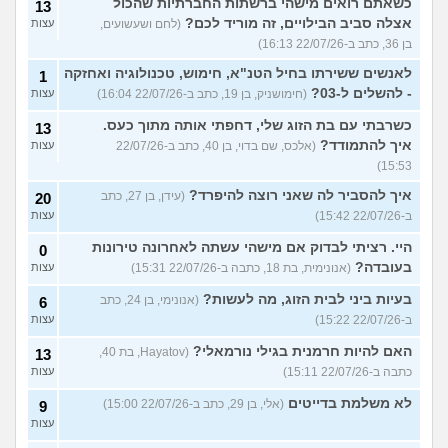
כשאתם רואים מישהי ברשתות החברתיות שהכול
13
אצלה סביב הבילויים, זה מוריד לכם?
(לחם ושעשועים,
עצות
בן 36, כתב ב-22/07/26 16:13)
לאנשים ששירתו בחיל הטנ"א, חימוש, טכנולוגיה ואחזקה
1
- להשלים ל-03?
(חימושניק, בן 19, כתב ב-22/07/26 16:04)
עצות
כשרבתי עם בת הזוג שלי, דחפתי אותה מתוך כעס.
13
איך להתמודד?
(אלכס, שם בדוי, בן 40, כתב ב-22/07/26
עצות
15:53)
איך להסביר לה שאני רוצה להיפרד?
(עידן, בן 27, כתב
20
ב-22/07/26 15:42)
עצות
היי. רציתי לבדוק אם מישהי עשתה לאחרונה טירונות
0
בעובדה?
(אנונימית, בת 18, כתבה ב-22/07/26 15:31)
עצות
בעיות ביני לבית הזוג, מה לעשות?
(אנונימי, בן 24, כתב
6
ב-22/07/26 15:22)
עצות
האם להיות חרמנית בגילי נורמאלי?
(Hayatov, בת 40,
13
כתבה ב-22/07/26 15:11)
עצות
לא משלמת בדייטים
(אלי, בן 29, כתב ב-22/07/26 15:00)
9
עצות