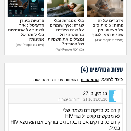
מדברים על זה
בלי מסגרות ובלי
פרטיות בעידן
פתוח: 5 מיתוסים
שגרה: איך שומרים
הדיגיטלי: איך
על צעצועי מין
על שנת הילדים
לשמור על אנונימיות
שהגיע הזמן לנפץ
בחופש הגדול -
בלי לוותר על
ומצילים את השפיות
אמינות?
(מערכת AskPeople)
של ההורים?
(מערכת AskPeople)
(מערכת AskPeople)
עצות הגולשים (
4
)
כיצד להציג?
מהאהודות
מהפחות אהודות
מהחדשות
בנימין, בן 27
|
13/05/26 21:16
דווח על עצה זו
קודם כל בדיקת דם נשמה שלי
לא מבקשים קוקטייל נגד HIV
קודם כל בודקים אם נדבקת, וגם בודקים אם הוא נשא HIV
בכלל.