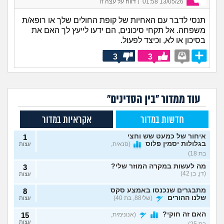
|
13/05/26 01:58
דווח על עצה זו
תנסי לדבר עם האחיות של קופת החולים שלך או רופא/ת
משפחה. אל תקחי סיכונים, הם ידעו לייעץ לך האם את
בסיכון או לא, וכיצד לפעול.
3
3
עוד ממדור "בין הסדינים"
חדשות במדור
אקראיות במדור
איחור של כמעט שש וחצי
1
בגלולות יסמין פלוס
(סנאית,
עצות
בת 18)
מה לעשות במקרה המוזר שלי?
3
(דן, בן 42)
עצות
מתבגרים שנכנסו באמצע סקס
8
שלנו ההורים
(שלי88, בת 40)
עצות
האם זה חוקי?
(אנונימית,
15
עצות