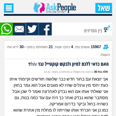
עמוד הבית
שאל שאלה
בין הסדינים
שאלות חדשות
30
21
4
15967
אנשים צפו,
כתבו עצות,
השתתפו בסקר ו-
דרגו את
שאלות שעוררו עניין
העצות.
עצות חדשות
האם כדאי ללכת למיון ולבקש קוקטייל נגד hiv?
אלה בת 30
|
כתבה את השאלה ב-12/05/26 בשעה 14:42
מה קורה כאן?
אני יוצאת עם בחור חדש כבר שלושה חודשים וקיימתי איתו
כעת יחסי מין וגינלים שהיו לא מוגנים אבל הוא גמר בחוץ.
מתחם הטיפים
אני שאלתי אותו אם הוא נבדק לאחרונה ואמר לי שכן אבל
מסתבר שהוא נבדק ואחר כך היה עם עוד כמה בנות, גם
מדורים
כשהיה בחול וביקר בדרום אמריקה.
כמו כן אני הכרתי אותו שהייתה לו מחלת מין אחרת שהוא