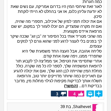
כמה הערות:
לאור זאת שיחסי המין היו בדרום אמריקה, עם נשים שאת
לא יודעת עליהן כלום, אז אני בהחלט לא הייתי לוקחת
סיכון.
אם את יכולה תפני למיון של איכילוב, תספרי מה שהיה,
ואם זה מקרה שמצדיק, הם יוכלו לעזור לך במקום, יש שם
מרפאת איידס מקצועית.
מה שהכי מטריד אותי בכל הסיפור זה "בן זוג" שככה שיקר
לך בפנים בלי לעצור לרגע לפני שהוא גורם לך לנזקים
עצומים.
סליחה אהובה, אבל העצה החד משמעית שלי היא
שתפרדי ממנו, ויפה שעה אחת קודם.
אחרי שתסיימי את הטיפול, אני ממליצה לך לקבוע תור
לרופאת המשפחה שלך, לספר לה כל מה שקרה, כולל
מחלת המין שהייתה לבן הזוג שלך, ואם את יכולה להגיע
עם תאריכים כמה שיותר מדוייקים יותר טוב, והרופאה
תשלח אותך לבדיקות מקיפות לגילוי מחלות מין, מדובר
בבדיקות דם...
(המשך)
3
4
Shalhevet, בת 39