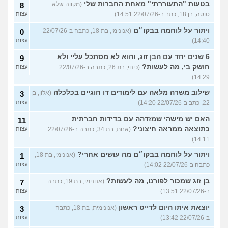
בטעות "התעוררתי" מאחת החברות שלי
(מקווה שלא
8
סוטה, בן 18, כתב ב-22/07/26 14:51)
עצות
ויתור על לוחמה בבקו״ם
(אנונימי, בת 18, כתבה ב-22/07/26
0
14:40)
עצות
6 שנים יחד עם הבן זוג, והוא לא מסתכל עליי ולא
9
חושק בי, מה לעשות?
(כינוי, בת 26, כתבה ב-22/07/26
עצות
14:29)
שילוב משרה מלאה עם לימודים דו חוגיים בכלכלה
(אלון, בן
3
22, כתב ב-22/07/26 14:20)
עצות
האם יש מישהי שמזדהה עם בדידות חברתית
11
כתוצאה ממראה חיצוני?
(אחת, בת 34, כתבה ב-22/07/26
עצות
14:11)
ויתור על לוחמה בבקו״ם מה עושים אחרי?
(אנונימי, בת 18,
1
כתבה ב-22/07/26 14:02)
עצות
בן זוג שמכור לפורנו, מה לעשות?
(אנונימי, בת 19, כתבה
7
ב-22/07/26 13:51)
עצות
יוצאת איתו היום לדייט ראשון
(אנונימית, בת 18, כתבה
3
ב-22/07/26 13:42)
עצות