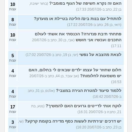
האם זה נקרא חשיפה של הגוף בפומבי?
(בחור ישיבה,
10
בן 22, כתב ב-20/07/26 17:33)
עצות
להתחיל עם בנות בים/ הליכה בטיילת או מועדון?
8
(רואי, בן 26, כתב ב-20/07/26 17:22)
עצות
פתחתי תיבת פנדורה? הכנסתי את אשתי לעולם
10
התכנים ועכשיו אני חושש
(אבי, בן 30, כתב ב-20/07/26
עצות
17:11)
לצאת מהצבא על נפשי
(יוני, בן 19, כתב ב-20/07/26 17:02)
5
עצות
חלום שחוזר על עצמו ילדים שבאים לי בחלום, האם
4
יש משמעות לחלומות?
(אב עובד, בן 44, כתב ב-20/07/26
עצות
16:53)
ללמוד סיעוד למטרת הגירה במצבי?
(אלכס, בן 31, כתב
4
ב-20/07/26 16:42)
עצות
לוקח אותי לדייטים גרועים האם להמשיך?
(נטע, בת
17
21, כתבה ב-20/07/26 16:31)
עצות
יש דרכים יצירתיות לעשות כסף מדירה בקומת קרקע?
(שי,
3
בן 23, כתב ב-20/07/26 16:20)
עצות