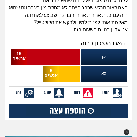
זוגיות
חיפוש שאלות
לקח נגדה טיפול והיא עברה שהיא גונוריאה
האם לאור הרקע שכבר הייתה לא מחלת מין בעבר וזה שהוא
|
היריון ולידה
היה עם בנות אחרות אחרי הבדיקה שביצע לאחרונה
הרשמה
התחברות
מאלצות אותי לפנות למיון ולבקש את הקוקטייל?
אני עדיין בטווח השעות הזה
הורות ומשפחה
האם הסיכון כבוה
מתבגרים
15
כן
אנשים
מהבקו"ם... ועד מתי?!
6
לא
אנשים
לימודים וסטודנטים
הזמן
דווח
עקוב
עבודה וקריירה
נהל
חברים ואנשים
בית, שכנים ושותפים