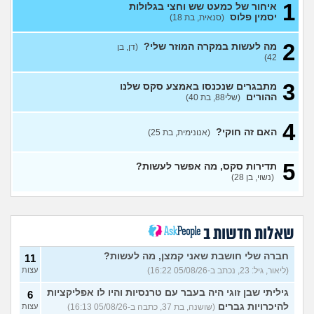
1
איחור של כמעט שש וחצי בגלולות
מה אתם חושבים על צעצוע מין
5
יסמין פלוס
(סנאית, בת 18)
לגברים?
(ערן, בן 25)
עצות
2
אפשרי להימשך לבחורה יפה
11
מה לעשות במקרה המוזר שלי?
(דן, בן
אבל בלי גוף מושך?
עצות
42)
(נערה, בת 16)
3
מתבגרים שנכנסו באמצע סקס שלנו
עשיתי את זה בפעם הראשונה
14
ההורים
(שלי88, בת 40)
עם בן מהשכבה… ועכשיו אני
עצות
מתה מפחד שהוא יספר לכולם
(בדוי, בת 15)
4
האם זה חוקי?
(אנונימית, בת 25)
בת 22 בתולה זה מוריד?
10
עצות
(Lora, בת 22)
5
תדירות סקס, מה אפשר לעשות?
מפנטז על חבר טוב שלי
(Pita, בן
4
(נשוי, בן 28)
28)
עצות
חרדי - נערות ליווי
(ישראל, בן
8
עצות
19)
שאלות חדשות ב
האם חוויתי תקיפה מינית?
14
עצות
חברה שלי חושבת שאני קמצן, מה לעשות?
(רוויטל, בת 24)
11
(ליאור, גיל: 23, נכתב ב-05/08/26 16:22)
עצות
בנות,אתן הייתן "מסדרות" את
5
אח שלכם במצב כזה?
עצות
גיליתי שבן זוגי היה בעבר עם טרנסיות והיו לו אפליקציות
6
(לוחם שקרוב ל'חרור, בן 21)
להיכרויות גברים
(שושנה, בת 37, כתבה ב-05/08/26 16:13)
עצות