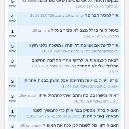
בבקשה תעזרו לי. אני מרגישה שאני משתגעת
(Eden, בת
5
18, כתבה ב-19/07/26 16:37)
עצות
איך להכיר חברים?
(טוהר, בן 16, כתב ב-19/07/26 16:26)
4
עצות
ביטול חוזה בגלל מצב לא סביר בעליל
(חסוי, בן 26,
1
כתב ב-19/07/26 16:15)
עצות
איך לדעת אם אני בחורה יפה? / מושכת כלפי חוץ?
5
(לאמפסיקהלחשוב, בת 21, כתבה ב-19/07/26 16:04)
עצות
לצאת לעצמאות או לרדוף אחרי החלום? החישוב
3
הכלכלי שלי לא מסתדר
(ירין, בת 19, כתבה ב-19/07/26
עצות
15:55)
עזרה ויעוץ: בזוגיות מדהימה אבל חושק בבנות אחרות
3
(אנונימי, בן 20, כתב ב-19/07/26 15:44)
עצות
ראיתי מישהו בטיסה והתביישתי להתחיל איתו
(Stoyosach,
3
בן 16, כתב ב-19/07/26 15:40)
עצות
האם קיבלתי מספיק בבר אילן כדי להמשיך לשנה
1
הבאה? (אני כיתה ח)
(כפיר, בן 14, כתב ב-19/07/26 13:57)
עצות
האם היריון יכול לשנות לכן ככה את האופי?
(אנונימי, בן 36,
3