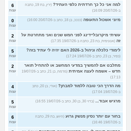
למה אני כל כך חרדתית כלפי העתיד?
(ירין, בת 19, כתבה
6
ב-20/07/26 16:09)
עצות
מיוני אשכול התעופה
(ככככ, בן 18, כתב ב-20/07/26 16:00)
0
עצות
עשיתי מיקרובליידינג לפני חמש שנים ואני מתחרטת על
2
זה
(אנונימית, בת 23, כתבה ב-19/07/26 17:35)
עצות
לימודי כלכלה וניהול ב-2026 האם יהיה לי עתיד בזה?
5
(כפיר, בן 23, כתב ב-19/07/26 17:24)
עצות
מתלבט אם להמשיך במדעי המחשב או להתחיל תואר
2
חדש – אשמח לעצה אמיתית
(מדמח, בן 21, כתב ב-19/07/26
עצות
17:13)
מה הדרך הכי טובה ללמוד למבחן?
(אודי, בן 20, כתב
4
ב-19/07/26 17:04)
עצות
מרגיש אבוד...
(בדוי 30, בן 30, כתב ב-19/07/26 16:55)
5
עצות
בחור עם יותר נסיון מנשק גרוע
(היוש, בת 29, כתבה
6
ב-19/07/26 16:46)
עצות