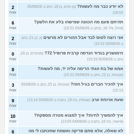
מסאג׳יסט מעורער
4
לא יודע כבר מה לעשות?
(בן אדם, בן 18, כתב ב-05/08/26
2
עצות
(מסאג׳יסט מעורער, בן 26)
16:02)
עצות
אנחנו מקיימים יחסים עם
5
בגדים וזה לא מפריע לבעלי,
עצות
תהיתם פעם מה הכוונה שמישהו בלע את הלשון?
6
מה לעשות?
(דיאנה, בת 42)
(מיכל, גיל: 18, נכתב ב-05/08/26 15:51)
עצות
מחזור לאחר כמה שעות, זה
9
אני רוצה לטוס לבד אבל ההורים לא מרשים
בטוח?
(כ, בן 21, כתב
(שלומי, בן 21)
2
עצות
ב-05/08/26 15:42)
עצות
נשוי מפנטז על ליידיבויס
3
(מאטיטיהו, בן 37)
עצות
חימושניק בגדוד הנדסה קרבית פרופיל 72?
(מוהנדס, בן 20,
0
כתב ב-05/08/26 15:33)
עצות
למישהו יש עצה איך לדכא את
7
החשק המיני?
(יפה, בת 43)
עצות
אמא של בת זוגתי הרימה עליה יד, מה לעשות?
8
(אנונימי, בן 22, כתב ב-05/08/26 15:22)
עצות
עוד שאלות חדשות במדור
איך להכיר חברים בגיל הזה?
(אנונימי, בן 25, כתב ב-05/08/26
3
15:13)
עצות
שעת ארוחת ערב
(שואלת, בת 19, כתבה ב-04/08/26 13:14)
9
עצות
איך להמשיך לחיות? איך למצוא מטרה מספקת?
10
(מישהי, בת 16, כתבה ב-04/08/26 13:05)
עצות
לא שאלה, אלא סתם פריקה ואשמח שתכתבו לי מה
6