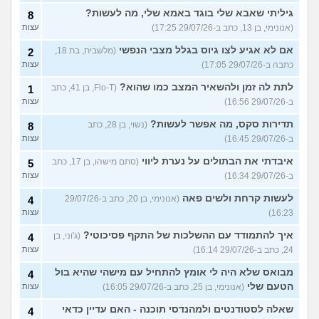
גיליתי שאבא שלי בוגד באמא שלי, מה לעשות?
8
(אנונימי, בן 13, כתב ב-29/07/26 17:25)
עצות
אם לא אגיע לצו גיוס בגלל מצבי הנפשי
(מלשבית, בת 18,
2
כתבה ב-29/07/26 17:05)
עצות
לתת לה זמן ולהשאיר המצב כמו שהוא?
(Flo-T, בן 41, כתב
1
ב-29/07/26 16:56)
עצות
תדירות סקס, מה אפשר לעשות?
(נשוי, בן 28, כתב
8
ב-29/07/26 16:45)
עצות
איבדתי את הבתולים על נערת ליווי
(סתם מישהו, בן 17, כתב
5
ב-29/07/26 16:34)
עצות
לעשות קרחת ולשים פאה
(אנונימי, בן 20, כתב ב-29/07/26
4
16:23)
עצות
איך להתמודד עם ההשלכות של התקף פסיכוטי?
(ג'וני, בן
4
24, כתב ב-29/07/26 16:14)
עצות
מבואס שלא היה לי אומץ להתחיל עם מישהי שהיא בול
4
הטעם שלי
(אנונימי, בן 25, כתב ב-29/07/26 16:05)
עצות
שאלה לסטודנטים ולמהנדסי תוכנה - האם עדיין כדאי
4