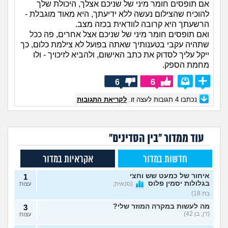
אם תופסים חומר מיני של שניכם אצלך, היכולת שלך
להוכיח שהצילום נעשה ללא ידיעתך, היא מאוד מוגבלת -
הרשעתך היא קרובה לוודאית בכזה מצב.
ואם תופסים חומר מיני של שניכם אצל אחרים, פה ככל
שתהיה עקבי בטענותיך שאתה בפועל לא צילמת כלום, כך
ייקל עליך לסדוק את כתב האישום, ולהביא לזיכויך - ולו
מחמת הספק.
6
6
נכתבו
4
תגובות לעצה זו.
לקריאת התגובות
עוד ממדור "בין הסדינים"
חדשות במדור
אקראיות במדור
איחור של כמעט שש וחצי
1
בגלולות יסמין פלוס
(סנאית,
עצות
בת 18)
מה לעשות במקרה המוזר שלי?
3
(דן, בן 42)
עצות