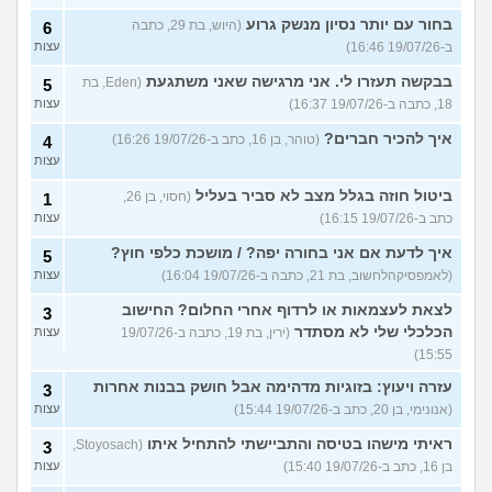
בחור עם יותר נסיון מנשק גרוע
(היוש, בת 29, כתבה
6
ב-19/07/26 16:46)
עצות
בבקשה תעזרו לי. אני מרגישה שאני משתגעת
(Eden, בת
5
18, כתבה ב-19/07/26 16:37)
עצות
איך להכיר חברים?
(טוהר, בן 16, כתב ב-19/07/26 16:26)
4
עצות
ביטול חוזה בגלל מצב לא סביר בעליל
(חסוי, בן 26,
1
כתב ב-19/07/26 16:15)
עצות
איך לדעת אם אני בחורה יפה? / מושכת כלפי חוץ?
5
(לאמפסיקהלחשוב, בת 21, כתבה ב-19/07/26 16:04)
עצות
לצאת לעצמאות או לרדוף אחרי החלום? החישוב
3
הכלכלי שלי לא מסתדר
(ירין, בת 19, כתבה ב-19/07/26
עצות
15:55)
עזרה ויעוץ: בזוגיות מדהימה אבל חושק בבנות אחרות
3
(אנונימי, בן 20, כתב ב-19/07/26 15:44)
עצות
ראיתי מישהו בטיסה והתביישתי להתחיל איתו
(Stoyosach,
3
בן 16, כתב ב-19/07/26 15:40)
עצות