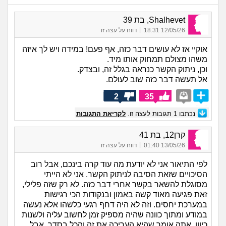
Shalhevet, בת 39
|
12/05/26 18:31
דווח על עצה זו
אוקיי אז לא עושים דבר כזה, אף פעם! במידה ויש לך איזה
משהו מצולם תמחוק אותו מיד.
וכן, ניתוק הקשר כנראה בגלל זה, ובצדק.
אל תעשה דבר כזה שוב לעולם.
2
35
נכתבו
1
תגובות לעצה זו.
לקריאת התגובות
קרן12, בת 41
|
13/05/26 01:40
דווח על עצה זו
לפי התיאור אני לא יודעת מה עוד קרה בינכם, אבל רוב
הסיכויים שזאת הסיבה לניתוק הקשר. אני לא הייתי
מסוגלת להשאר בקשר אחרי דבר כזה. לא רק שזה פלילי,
זאת פגיעה מאוד קשה באמון ובנקודות הכי רגישות
במערכת יחסים. וזה לא היה דחף רגעי כלשהו אלא נעשה
במודע ומתוך כוונה שהיה מספיק זמן לחשוב עליה ולשנות
כיוון. אתה אומר שהיא העריכה את זה והכל בסדר, אבל