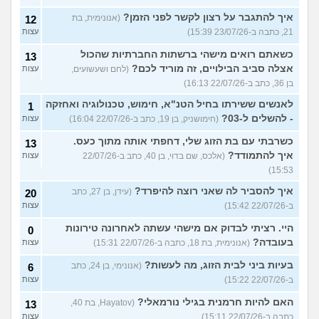
איך להתגבר על רצון לקשר לפני הזמן?
(אנונימית, בת
12
21, כתבה ב-23/07/26 15:39)
עצות
כשאתם רואים מישהי ברשתות החברתיות שהכול
13
אצלה סביב הבילויים, זה מוריד לכם?
(לחם ושעשועים,
עצות
בן 36, כתב ב-22/07/26 16:13)
לאנשים ששירתו בחיל הטנ"א, חימוש, טכנולוגיה ואחזקה
1
- להשלים ל-03?
(חימושניק, בן 19, כתב ב-22/07/26 16:04)
עצות
כשרבתי עם בת הזוג שלי, דחפתי אותה מתוך כעס.
13
איך להתמודד?
(אלכס, שם בדוי, בן 40, כתב ב-22/07/26
עצות
15:53)
איך להסביר לה שאני רוצה להיפרד?
(עידן, בן 27, כתב
20
ב-22/07/26 15:42)
עצות
היי. רציתי לבדוק אם מישהי עשתה לאחרונה טירונות
0
בעובדה?
(אנונימית, בת 18, כתבה ב-22/07/26 15:31)
עצות
בעיות ביני לבית הזוג, מה לעשות?
(אנונימי, בן 24, כתב
6
ב-22/07/26 15:22)
עצות
האם להיות חרמנית בגילי נורמאלי?
(Hayatov, בת 40,
13
כתבה ב-22/07/26 15:11)
עצות