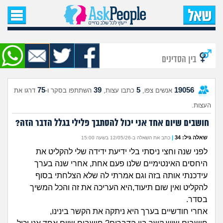
עמוד הבית
שאל שאלה
בין הסדינים
שאלות חדשות
75
39
5
19056
אנשים צפו,
כתבו עצות,
השתתפו בסקר ו-
דרגו את
שאלות שעוררו עניין
העצות.
עצות חדשות
חושבים שיום אחד אני יכול להסתבך פלילי בגלל הדבר הזה?
שאלה גיל: 34
|
כתב את השאלה ב-12/05/26 בשעה 15:00
מה קורה כאן?
לפני שנה וחצי ניסתי בלי ידיעת ידידה שלי להקליט את
היחסים האינטימיים שלנו פעם אחת, אחרי שנה בערך
מתחם הטיפים
עידכנתי אותה בזה וגם אמרתי לה שלא הצלחתי בסוף
להקליט ואין שום תיעוד,היא העריכה את זה והכל המשיך
מדורים
בסדר.
אחרי חודשיים בערך היא ניתקה את הקשר בינינו,