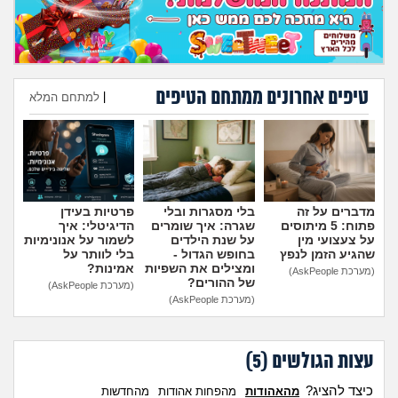
מה שעובר עליי
שומרים על הגוף
טיפים אחרונים ממתחם הטיפים
|
למתחם המלא
פיננסי וכלכלה
הוספת טיפ
בין הסדינים
חיות מחמד
מדברים על זה
בלי מסגרות ובלי
פרטיות בעידן
פתוח: 5 מיתוסים
שגרה: איך שומרים
הדיגיטלי: איך
יוקר המחיה
על צעצועי מין
על שנת הילדים
לשמור על אנונימיות
שהגיע הזמן לנפץ
בחופש הגדול -
בלי לוותר על
ומצילים את השפיות
אמינות?
(מערכת AskPeople)
גאווה
של ההורים?
(מערכת AskPeople)
(מערכת AskPeople)
עצות הגולשים (
5
)
כיצד להציג?
מהאהודות
מהפחות אהודות
מהחדשות