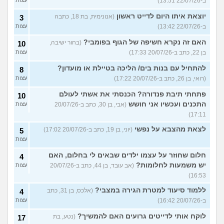
ב-22/07/26 13:51)
יוצאת איתו היום לדייט ראשון
(אנונימית, בת 18, כתבה
3
ב-22/07/26 13:42)
עצות
האם זה נקרא חשיפה של הגוף בפומבי?
(בחור ישיבה,
10
בן 22, כתב ב-20/07/26 17:33)
עצות
להתחיל עם בנות בים/ הליכה בטיילת או מועדון?
8
(רואי, בן 26, כתב ב-20/07/26 17:22)
עצות
פתחתי תיבת פנדורה? הכנסתי את אשתי לעולם
10
התכנים ועכשיו אני חושש
(אבי, בן 30, כתב ב-20/07/26
עצות
17:11)
לצאת מהצבא על נפשי
(יוני, בן 19, כתב ב-20/07/26 17:02)
5
עצות
חלום שחוזר על עצמו ילדים שבאים לי בחלום, האם
4
יש משמעות לחלומות?
(אב עובד, בן 44, כתב ב-20/07/26
עצות
16:53)
ללמוד סיעוד למטרת הגירה במצבי?
(אלכס, בן 31, כתב
4
ב-20/07/26 16:42)
עצות
לוקח אותי לדייטים גרועים האם להמשיך?
(נטע, בת
17