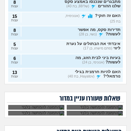
מתבגרים שנכנסו באמצע סקס
8
שלנו ההורים
(שלי88, בת 40)
עצות
האם זה חוקי?
(אנונימית,
15
עצות
בת 25)
תדירות סקס, מה אפשר
8
לעשות?
(נשוי, בן 28)
עצות
איבדתי את הבתולים על נערת
5
ליווי
(סתם מישהו, בן 17)
עצות
בעיות ביני לבית הזוג, מה
6
לעשות?
(אנונימי, בן 24)
עצות
האם להיות חרמנית בגילי
13
נורמאלי?
(Hayatov, בת 40)
עצות
נפרדנו ברע ויש אצלו
שכבתי עם מלא
בטעות "התעוררתי" מאחת
8
סרטון סקס שלנו, מה
גברים ונדבקתי
החברות שלי
(מקווה שלא
עצות
בת 30 עדיין בתולה,
לא שוכבים והוא אמר
לעשות?
במחלות מין, לספר?
כדאי ללכת לנער
שזה כי פעם הייתי
סוטה, בן 18)
שאלות שעוררו עניין במדור
ליווי?
יותר רזה. מה לעשות?
6 שנים יחד עם הבן זוג, והוא
9
לא מסתכל עליי ולא חושק בי,
עצות
מה לעשות?
(כינוי, בת 26)
בן זוג שמכור לפורנו, מה
7
לעשות?
(אנונימי, בת 19)
עצות