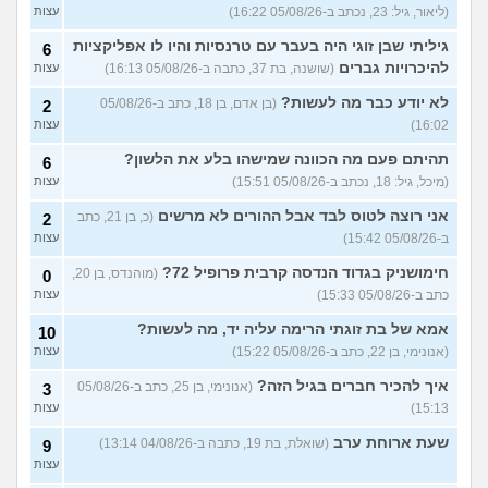
(ליאור, גיל: 23, נכתב ב-05/08/26 16:22)
עצות
בנות,אתן הייתן "מסדרות" את
5
אח שלכם במצב כזה?
עצות
גיליתי שבן זוגי היה בעבר עם טרנסיות והיו לו אפליקציות
6
(לוחם שקרוב ל'חרור, בן 21)
להיכרויות גברים
(שושנה, בת 37, כתבה ב-05/08/26 16:13)
עצות
מסאג׳יסט מעורער
4
לא יודע כבר מה לעשות?
(בן אדם, בן 18, כתב ב-05/08/26
2
עצות
(מסאג׳יסט מעורער, בן 26)
16:02)
עצות
אנחנו מקיימים יחסים עם
5
בגדים וזה לא מפריע לבעלי,
עצות
תהיתם פעם מה הכוונה שמישהו בלע את הלשון?
6
מה לעשות?
(דיאנה, בת 42)
(מיכל, גיל: 18, נכתב ב-05/08/26 15:51)
עצות
מחזור לאחר כמה שעות, זה
9
אני רוצה לטוס לבד אבל ההורים לא מרשים
בטוח?
(כ, בן 21, כתב
(שלומי, בן 21)
2
עצות
ב-05/08/26 15:42)
עצות
נשוי מפנטז על ליידיבויס
3
(מאטיטיהו, בן 37)
עצות
חימושניק בגדוד הנדסה קרבית פרופיל 72?
(מוהנדס, בן 20,
0
כתב ב-05/08/26 15:33)
עצות
למישהו יש עצה איך לדכא את
7
החשק המיני?
(יפה, בת 43)
עצות
אמא של בת זוגתי הרימה עליה יד, מה לעשות?
10
(אנונימי, בן 22, כתב ב-05/08/26 15:22)
עצות
עוד שאלות חדשות במדור
איך להכיר חברים בגיל הזה?
(אנונימי, בן 25, כתב ב-05/08/26
3
15:13)
עצות
שעת ארוחת ערב
(שואלת, בת 19, כתבה ב-04/08/26 13:14)
9
עצות