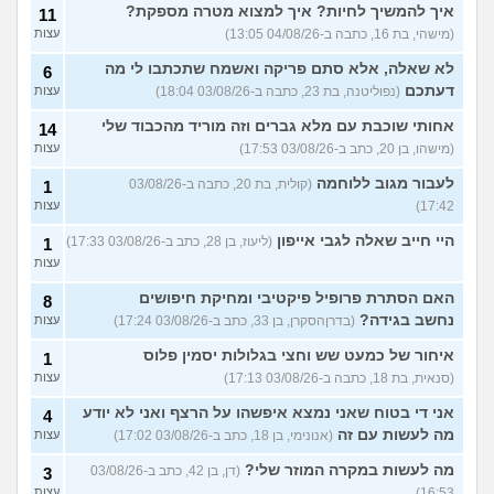
איך להמשיך לחיות? איך למצוא מטרה מספקת?
11
(מישהי, בת 16, כתבה ב-04/08/26 13:05)
עצות
לא שאלה, אלא סתם פריקה ואשמח שתכתבו לי מה
6
דעתכם
(נפוליטנה, בת 23, כתבה ב-03/08/26 18:04)
עצות
אחותי שוכבת עם מלא גברים וזה מוריד מהכבוד שלי
14
(מישהו, בן 20, כתב ב-03/08/26 17:53)
עצות
לעבור מגוב ללוחמה
(קולית, בת 20, כתבה ב-03/08/26
1
17:42)
עצות
היי חייב שאלה לגבי אייפון
(ליעוז, בן 28, כתב ב-03/08/26 17:33)
1
עצות
האם הסתרת פרופיל פיקטיבי ומחיקת חיפושים
8
נחשב בגידה?
(בדרןהסקרן, בן 33, כתב ב-03/08/26 17:24)
עצות
איחור של כמעט שש וחצי בגלולות יסמין פלוס
1
(סנאית, בת 18, כתבה ב-03/08/26 17:13)
עצות
אני די בטוח שאני נמצא איפשהו על הרצף ואני לא יודע
4
מה לעשות עם זה
(אנונימי, בן 18, כתב ב-03/08/26 17:02)
עצות
מה לעשות במקרה המוזר שלי?
(דן, בן 42, כתב ב-03/08/26
3
16:53)
עצות