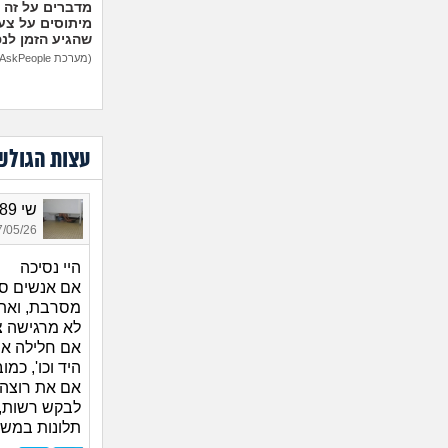
מיתוסים על צעצ
שהגיע הזמן לנ
(מערכת AskPeople)
עצות הגולש
שי 1989, בת 37
05/26 14:49
היי נסיכה
אם אנשים סתם
מסרבת, ואת 
לא מרגישה צו
אם חלילה אנ
היד וכו', כמ
אם את רוצה 
לבקש רשות, 
תלונות במש