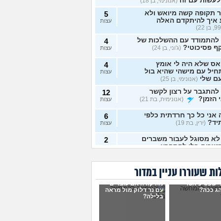
לעשות עם זה
(אנונימי, בן 18)
 תקופה קשה מיואש ולא
5
 איך להיתקדם האלה
עצות
 להתמודד עם ההשלכות של
4
ף פסיכוטי?
(ג'וני, בן 24)
עצות
ס שלא היה לי אומץ
4
יל עם מישהי שהיא בול
עצות
ם שלי
(אנונימי, בן 25)
להתגבר על רצון לקשר
12
 הזמן?
(אנונימית, בת 21)
עצות
אני כל כך חרדתית כלפי
6
יד?
(ירין, בת 19)
עצות
לא מסוגל לעבור משברים
2
שכים בלי להתפרץ
עצות
 חסר רגשות באופן מדאיג
13
ת שעוררו עניין במדור
(אנונימית, בת 33)
עצות
י שפסיכיאטר
מה קורה אם עוברים
ש תקוע בחיים, איך
ג ככה?
עם נר דלוק מול מראה
2
בלילה?
מודד?
(zak, בן 25)
עצות
ושים עם החיים עכשיו?
4
 בת 18)
עצות