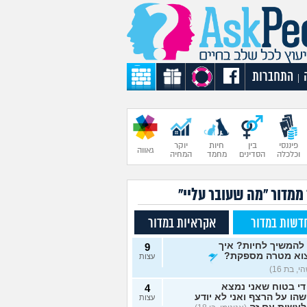
התחברות
|
פיננסי
בין
חיות
יוקר
גאווה
וכלכלה
הסדינים
מחמד
המחיה
 ממדור "מה שעובר עליי"
דשות במדור
אקראיות במדור
להמשיך לחיות? איך
9
וא מטרה מספקת?
עצות
, בת 16)
די בטוח שאני נמצא
4
הו על הרצף ואני לא יודע
עצות