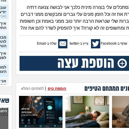
מה 
תכלים עלי בצורה מינית כלכך אני לבושה צנועה דתיה
עובר
יודע
ת את זה וכל הזמן פונים עלי גברים ומבקשים ממני דברים
(אבי99, בן 22)
ברות שלי שנראות הרבה יותר טוב ממני באמת וכן חשופות
איך
ות ומחשופים זה לא קורה? איך להפסיק לשדר להם את זה?
התק
מבוא
להתח
שתף ב-Facebook
צייץ ב-twitter
שלח ב-Email
הטע
איך 
לפני
למה 
העת
אני 
מתמ
נים ממתחם הטיפים
הוספת טיפ
|
למתחם המלא
(Supervegeta, בן 29)
בעלי
שאלו
הגיונ
מרגי
מתנה
להת
מה ע
(אנוני,