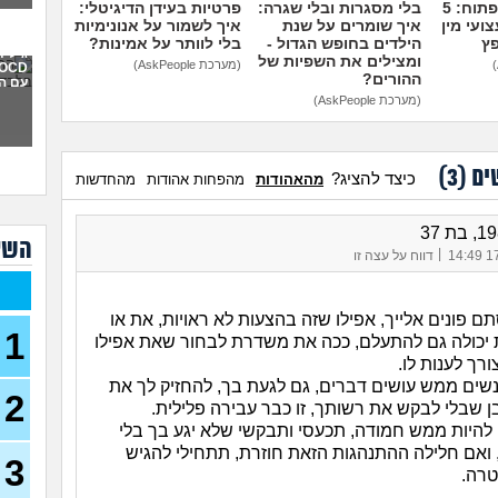
מדברים על זה פתוח: 5
בלי מסגרות ובלי שגרה:
פרטיות בעידן הדיגיטלי:
ועי מין
איך שומרים על שנת
איך לשמור על אנונימיות
איך 
פץ
הילדים בחופש הגדול -
בלי לוותר על אמינות?
תקיפ
גילית
ומצילים את השפיות של
(מערכת AskPeople)
ההורים?
עם ה
אני 
(מערכת AskPeople)
למה 
כבר 
בהוליוו
חושב
ים (
3
)
כיצד להציג?
מהאהודות
מהפחות אהודות
מהחדשות
או 
מה 
השא
|
17/
דווח על עצה זו
אני 
לעב
נקלע
 פונים אלייך, אפילו שזה בהצעות לא ראויות, את או
בן 41)
1
יכולה גם להתעלם, ככה את משדרת לבחור שאת אפילו
נזכ
רך לענות לו.
רעה
שים ממש עושים דברים, גם לגעת בך, להחזיק לך את
2
ובן שבלי לבקש את רשותך, זו כבר עבירה פלילית.
העבו
להיות ממש חמודה, תכעסי ותבקשי שלא יגע בך בלי
כאשר
כסף
ואם חלילה ההתנהגות הזאת חוזרת, תתחילי להגיש
3
(אנונימ
טרה.
הרס 