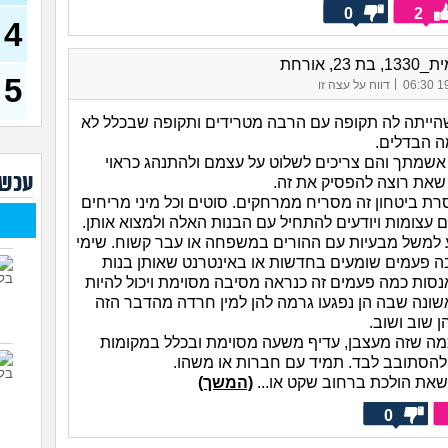
בת 23)
0
2
4
עדיי
מה נ
ת 23, אורחת
30)
5
|
19/
דווח על עצה זו
מסדר
ההור
ייתה לה תקופה עם הרבה מטרידים ותקופה שבכלל לא
להת
ה הבדלים.
איך 
 אשמתך והם צריכים לשלוט על עצמם ולהתנהג כראוי
עוב
עכשי
את רוצה להפסיק את זה.
ת ביטחון זה מסריח ממרחקים. סוטים וכל מיני מריחים
עם מ
ם עצומות ויודעים להתחיל עם הבנות האלה ולמצוא אותן.
הזמן
וע למשל מבעיות עם ההורים במשפחה או עבר קשוח. שימי
מאב
 פעמים שומעים בחדשות או באינטרנט שאותן בנות
ורוצ
אנסות כמה פעמים זה כנראה מסיבה מסוימת ויכול להיות
נה שבה הן נפגעו גרמה להן למין חרדה מהדבר הזה
שנים
ן שוב ושוב.
(עדן, 
כמה שזה מעצבן, עדיף משעה מסוימת ובכלל במקומות
להסתובב לבד. תמיד עם חברות או משהו.
שאת הולכת ברחוב שקט או...
(המשך)
0