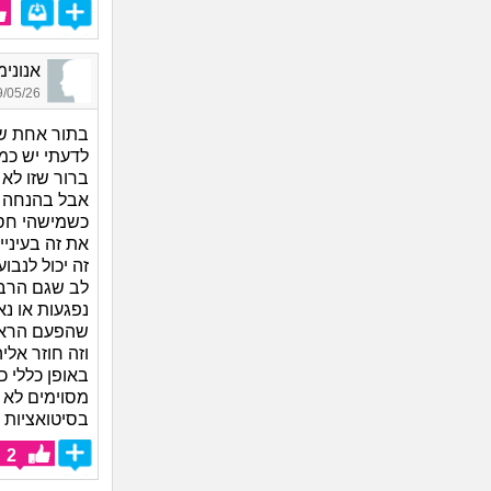
אנונימית_1330, ב
05/26 06:30
בתור אחת שה
לדעתי יש כמ
ברור שזו לא
אבל בהנחה ש
כשמישהי חסר
את זה בעיניי
זה יכול לנב
לב שגם הרבה
נפגעות או נ
שהפעם הראשו
וזה חוזר אליה
באופן כללי 
מסוימים לא 
בסיטואציות 
2