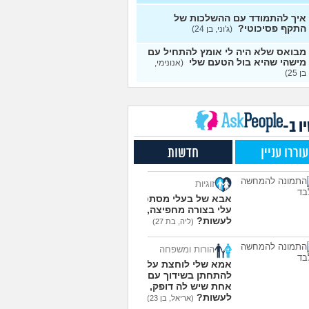
עצות
איך להתמודד עם ההשלכות של
התקף פסיכוטי?
ן מוצצת אצבע כהרגעה,
(ג'וני, בן 24)
7
יתן לעשות?
(נרקיס, בת
עצות
מבואס שלא היה לי אומץ להתחיל עם
מישהי שהיא בול הטעם שלי
(אנונימי,
 את ארון הילדות בבית
5
בן 25)
ים ומוצף בזכרונות. איך
עצות
מודד?
(כבר גדול, בן 35)
מפסיקים לפחד מזה שהזמן
9
ר?
(אליזבת, בת 24)
עצות
ו ב-
י אנשים מתייעצים כל
5
עוררו עניין
חדשות
?
(פפרוני, בן 25)
עצות
ד את הרעב בחיים שלי
3
זוגיות
ה לחזור לזה!
(זלדוס, בן 22)
עצות
אבא של בעלי מסתכל
בודדה מאוד בלי חברים כבר 5
5
עלי בצורה מחפיצה, מה
 ולא יודעת איפה להכיר
לעשות?
עצות
(ליה, בת 27)
בת 23)
הורות ומשפחה
עוד שאלות חדשות במדור
אמא שלי לוחצת עליי
להתחתן בשידוך עם כל
אחת שיש לה דופק, מה
לעשות?
(אריאל, בן 23)