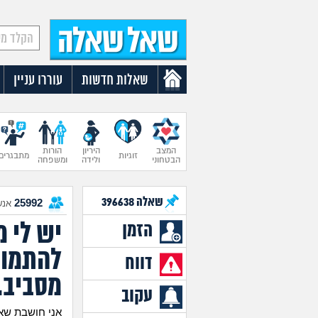
שאלות חדשות
עוררו עניין
המצב
היריון
הורות
זוגיות
מתבגרים
הבטחוני
ולידה
ומשפחה
שאלה
396638
25992
אנש
יש לי 
הזמן
להתמוד
דווח
מסביב.
עקוב
אני חושבת שאני