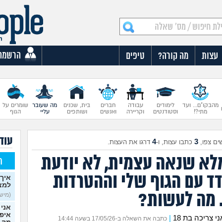
הרשמה
עצות
מה קורה?
טיפים
מהבקו"ם... ועד
לימודים
עבודה
חברים
בית, שכנים
מה שעובר
שומרים על
מתי?!
וסטודנטים
וקריירה
ואנשים
ושותפים
עליי
הגוף
עוד
4
3
ים צפו,
כתבו עצות, ו-
דרגו את העצות.
מלא שנאה עצמית, לא יודעת
ח
ד עם הגוף שלי וההטרדות
איך 
למצ
 מה לעשות?
(מישהי
אני 
איפש
 צריכה בת 18
|
כתבה את השאלה ב-17/05/26 בשעה 14:44