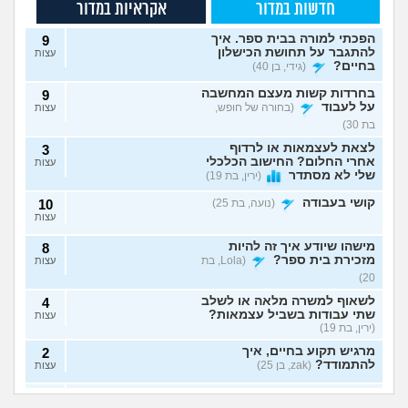
חדשות במדור
אקראיות במדור
הפכתי למורה בבית ספר. איך
9
להתגבר על תחושת הכישלון
עצות
בחיים?
(גידי, בן 40)
בחרדות קשות מעצם המחשבה
9
על לעבוד
(בחורה של חופש,
עצות
בת 30)
לצאת לעצמאות או לרדוף
3
אחרי החלום? החישוב הכלכלי
עצות
שלי לא מסתדר
(ירין, בת 19)
קושי בעבודה
(נועה, בת 25)
10
עצות
מישהו שיודע איך זה להיות
8
מזכירת בית ספר?
(Lola, בת
עצות
20)
לשאוף למשרה מלאה או לשלב
4
שתי עבודות בשביל עצמאות?
עצות
(ירין, בת 19)
מרגיש תקוע בחיים, איך
2
להתמודד?
(zak, בן 25)
עצות
איך לעשות כסף מתמונות של
7
יכולים לפטר אותי כי
הגשתי ציפיית שכר