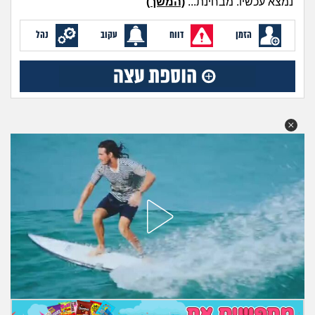
נמצא עכשיו. מבחינת...
(המשך)
מה שעובר עליי
הזמן
דווח
עקוב
נהל
שומרים על הגוף
פיננסי וכלכלה
בין הסדינים
חיות מחמד
יוקר המחיה
גאווה