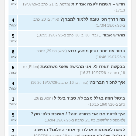
חדש – אשמח לעצה אמיתית
(מדמח, בן 21, כתב ב-19/07/26
עצות
17:13)
מה הדרך הכי טובה ללמוד למבחן?
(אודי, בן 20, כתב
4
ב-19/07/26 17:04)
עצות
מרגיש אבוד...
(בדוי 30, בן 30, כתב ב-19/07/26 16:55)
5
עצות
בחור עם יותר נסיון מנשק גרוע
(היוש, בת 29, כתבה
6
ב-19/07/26 16:46)
עצות
בבקשה תעזרו לי. אני מרגישה שאני משתגעת
(Eden, בת
5
18, כתבה ב-19/07/26 16:37)
עצות
איך להכיר חברים?
(טוהר, בן 16, כתב ב-19/07/26 16:26)
4
עצות
ביטול חוזה בגלל מצב לא סביר בעליל
(חסוי, בן 26,
1
כתב ב-19/07/26 16:15)
עצות
איך לדעת אם אני בחורה יפה? / מושכת כלפי חוץ?
5
(לאמפסיקהלחשוב, בת 21, כתבה ב-19/07/26 16:04)
עצות
לצאת לעצמאות או לרדוף אחרי החלום? החישוב
3
הכלכלי שלי לא מסתדר
(ירין, בת 19, כתבה ב-19/07/26
עצות