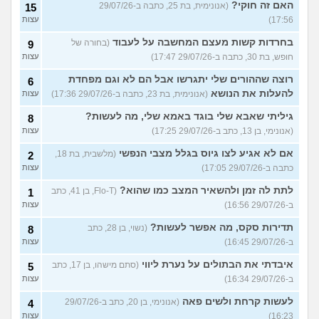
האם זה חוקי?
(אנונימית, בת 25, כתבה ב-29/07/26
15
17:56)
עצות
בחרדות קשות מעצם המחשבה על לעבוד
(בחורה של
9
חופש, בת 30, כתבה ב-29/07/26 17:47)
עצות
רוצה שההורים שלי יתגרשו אבל הם לא וגם מפחדת
6
להעלות את הנושא
(אנונימית, בת 23, כתבה ב-29/07/26 17:36)
עצות
גיליתי שאבא שלי בוגד באמא שלי, מה לעשות?
8
(אנונימי, בן 13, כתב ב-29/07/26 17:25)
עצות
אם לא אגיע לצו גיוס בגלל מצבי הנפשי
(מלשבית, בת 18,
2
כתבה ב-29/07/26 17:05)
עצות
לתת לה זמן ולהשאיר המצב כמו שהוא?
(Flo-T, בן 41, כתב
1
ב-29/07/26 16:56)
עצות
תדירות סקס, מה אפשר לעשות?
(נשוי, בן 28, כתב
8
ב-29/07/26 16:45)
עצות
איבדתי את הבתולים על נערת ליווי
(סתם מישהו, בן 17, כתב
5
ב-29/07/26 16:34)
עצות
לעשות קרחת ולשים פאה
(אנונימי, בן 20, כתב ב-29/07/26
4
16:23)
עצות