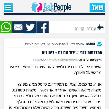
עמוד הבית
שאל שאלה
עבודה וקריירה
שאלות חדשות
1
1
18484
אנשים צפו,
כתבו עצות, ו-
דרגו את העצות.
שאלות שעוררו עניין
התלבטות לגבי שילוב עבודה + לימודים
עצות חדשות
הייטקיסט (?) בן 29
|
כתב את השאלה ב-17/05/26 בשעה 16:53
אשמח לקבל חוות דעת ולשמוע את עצתכם בנושא, מצטער
מה קורה כאן?
מראש על האורך.
מתחם הטיפים
אני עובד כמעט שנתיים תפקיד עם טייטל ממש מפוצץ,
משרה מלאה ראשונה אחרי תואר ראשון ומשרת סטודנט.
מדורים
בפועל יצא שבמשך כל התקופה הזאת כמעט ולא צברתי
ניסיון מעשי: דברים זזים מאוד לאט, ראש צוות התחלף
באמצע ותיעדופים השתנו, בירוקרטיות שלא נגמרות ובאופן