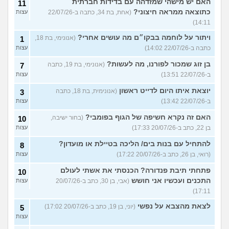
האם יש מישהי שמזדהה עם בדידות חברתית
11
כתוצאה ממראה חיצוני?
(אחת, בת 34, כתבה ב-22/07/26
עצות
14:11)
ויתור על לוחמה בבקו״ם מה עושים אחרי?
(אנונימי, בת 18,
1
כתבה ב-22/07/26 14:02)
עצות
בן זוג שמכור לפורנו, מה לעשות?
(אנונימי, בת 19, כתבה
7
ב-22/07/26 13:51)
עצות
יוצאת איתו היום לדייט ראשון
(אנונימית, בת 18, כתבה
3
ב-22/07/26 13:42)
עצות
האם זה נקרא חשיפה של הגוף בפומבי?
(בחור ישיבה,
10
בן 22, כתב ב-20/07/26 17:33)
עצות
להתחיל עם בנות בים/ הליכה בטיילת או מועדון?
8
(רואי, בן 26, כתב ב-20/07/26 17:22)
עצות
פתחתי תיבת פנדורה? הכנסתי את אשתי לעולם
10
התכנים ועכשיו אני חושש
(אבי, בן 30, כתב ב-20/07/26
עצות
17:11)
לצאת מהצבא על נפשי
(יוני, בן 19, כתב ב-20/07/26 17:02)
5
עצות