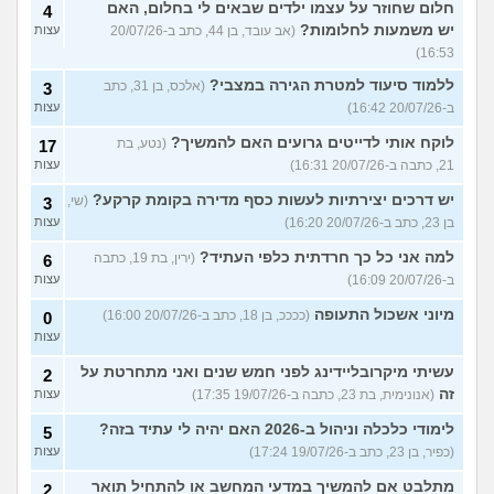
חלום שחוזר על עצמו ילדים שבאים לי בחלום, האם
4
יש משמעות לחלומות?
(אב עובד, בן 44, כתב ב-20/07/26
עצות
16:53)
ללמוד סיעוד למטרת הגירה במצבי?
(אלכס, בן 31, כתב
3
ב-20/07/26 16:42)
עצות
לוקח אותי לדייטים גרועים האם להמשיך?
(נטע, בת
17
21, כתבה ב-20/07/26 16:31)
עצות
יש דרכים יצירתיות לעשות כסף מדירה בקומת קרקע?
(שי,
3
בן 23, כתב ב-20/07/26 16:20)
עצות
למה אני כל כך חרדתית כלפי העתיד?
(ירין, בת 19, כתבה
6
ב-20/07/26 16:09)
עצות
מיוני אשכול התעופה
(ככככ, בן 18, כתב ב-20/07/26 16:00)
0
עצות
עשיתי מיקרובליידינג לפני חמש שנים ואני מתחרטת על
2
זה
(אנונימית, בת 23, כתבה ב-19/07/26 17:35)
עצות
לימודי כלכלה וניהול ב-2026 האם יהיה לי עתיד בזה?
5
(כפיר, בן 23, כתב ב-19/07/26 17:24)
עצות
מתלבט אם להמשיך במדעי המחשב או להתחיל תואר
2