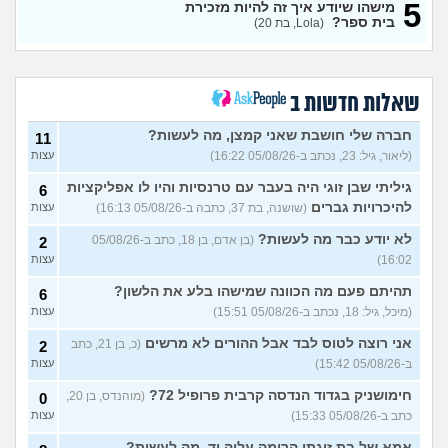
5
מישהו שיודע איך זה להיות מזכירת
(מתעניינת, בת 25)
עצות
בית ספר?
(Lola, בת 20)
מחפשת המלצה על תוכנה
3
למרפאה או מערכת מומלצת
עצות
לרופאים. מה הכי טוב היום?
(מרפאת ט.ט, בת 40)
שאלות חדשות ב
במה לעבוד?
(אנונימי, בן 17)
3
עצות
חברה שלי חושבת שאני קמצן, מה לעשות?
11
(ליאור, גיל: 23, נכתב ב-05/08/26 16:22)
עצות
שחוק עד דמעות מעבודה
3
זמנית: האם לחתום אבטלה
עצות
גיליתי שבן זוגי היה בעבר עם טרנסיות והיו לו אפליקציות
6
ולהשקיע בהייטק או למצוא
עבודה אחרת?
להיכרויות גברים
(שושנה, בת 37, כתבה ב-05/08/26 16:13)
עצות
(סטודנט, בן 22)
לא יודע כבר מה לעשות?
(בן אדם, בן 18, כתב ב-05/08/26
2
איך מוצאים עבודה בעיר שלי?
5
16:02)
עצות
(אסי, בן 38)
עצות
תהיתם פעם מה הכוונה שמישהו בלע את הלשון?
6
האם כדאי עגלות באמריקה/
3
(מיכל, גיל: 18, נכתב ב-05/08/26 15:51)
עצות
קוסמטיקה?
(אנגל, בת 22)
עצות
אני רוצה לטוס לבד אבל ההורים לא מרשים
(כ, בן 21, כתב
2
מסיימת תואר במדמח ולא
3
יודעת לאן להמשיך מפה
(נועם,
עצות
ב-05/08/26 15:42)
עצות
בת 23)
חימושניק בגדוד הנדסה קרבית פרופיל 72?
(מוהנדס, בן 20,
0
שאלות על המקצוע של הנהלת
5
כתב ב-05/08/26 15:33)
עצות
חשבונות
(מישהי, בת 30)
עצות
אמא של בת זוגתי הרימה עליה יד, מה לעשות?