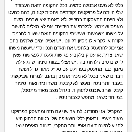
זוגיות
חיפוש שאלות
כללי לא מעט אבטלה סמויה. בכל התקופה הזאת העבודה
|
שלי הייתה על פרויקטים נקודתיים ויחסית קטנים, בהם כמעט
היריון ולידה
הרשמה
התחברות
ולא הייתה התעסקות בסקייל ולא באמת יצא שבניתי משהו
מאפס ושממש "לכלכתי את הידיים". אני לא מצליח לחשוב
הורות ומשפחה
על משהו משמעותי שעשיתי בתקופה הזאת ששווה להכניס
לקו"ח או לקרוא לו ניסיון רלוונטי. יש אפילו ימים שלמים בהם
מתבגרים
אני יכול להתעסק בלחפש את האדם הנכון כדי שיעשה משהו
שאני צריך, או עסוק בלקבוע פגישות ולעלות לפגישות שאין
מהבקו"ם... ועד מתי?!
לי שום סיבה להיות בהן. יש אצלי בצוות סיניור שהגיע לא
מזמן וכבר מתעסק בפרויקט עם סקייל מאוד גדול ועושה
לימודים וסטודנטים
דברים שאני בכלל לא מכיר או מבין בהם, ולמרות שביקשתי
בעבר יותר ניסיון מעשי לא קיבלתי משהו כזה ואותו סיניור
עבודה וקריירה
קיבל ישר כשנכנס לתפקיד. בגדול מצב מאוד מתסכל,
במיוחד כשאני מחפש לצבור ניסיון.
חברים ואנשים
במקביל, אני סטודנט לתואר שני עם תזה ומתעסק בפרויקט
מאוד מעניין, ובאופן כללי השאיפה שלי בטווח הרחוק היא
בית, שכנים ושותפים
להגיע למשרות עם אופי יותר מחקרי, בשונה מאיפה שאני