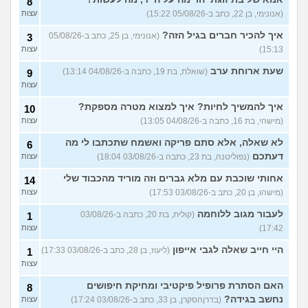
8
איך לשפר את הנושא
4
התעסוקתי?
(אנונימית, בת 27)
עצות
(אנונימי, בן 22, כתב ב-05/08/26 15:22)
עצות
איך להבין מה הכיוון שלי?
איך להכיר חברים בגיל הזה?
4
(אנונימי, בן 25, כתב ב-05/08/26
3
(אנונימית, בת 21)
עצות
15:13)
עצות
עוד שאלות חדשות במדור
שעת ארוחת ערב
(שואלת, בת 19, כתבה ב-04/08/26 13:14)
9
עצות
איך להמשיך לחיות? איך למצוא מטרה מספקת?
10
(מישהי, בת 16, כתבה ב-04/08/26 13:05)
עצות
לא שאלה, אלא סתם פריקה ואשמח שתכתבו לי מה
6
דעתכם
(נפוליטנה, בת 23, כתבה ב-03/08/26 18:04)
עצות
אחותי שוכבת עם מלא גברים וזה מוריד מהכבוד שלי
14
(מישהו, בן 20, כתב ב-03/08/26 17:53)
עצות
לעבור מגוב ללוחמה
(קולית, בת 20, כתבה ב-03/08/26
1
17:42)
עצות
היי חייב שאלה לגבי אייפון
(ליעוז, בן 28, כתב ב-03/08/26 17:33)
1
עצות
האם הסתרת פרופיל פיקטיבי ומחיקת חיפושים
8
נחשב בגידה?
(בדרןהסקרן, בן 33, כתב ב-03/08/26 17:24)
עצות