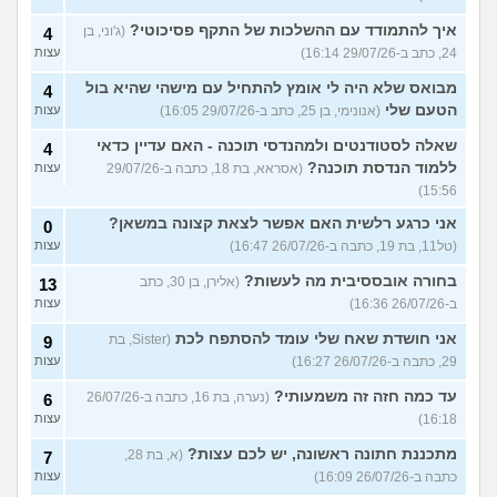
איך להתמודד עם ההשלכות של התקף פסיכוטי?
(ג'וני, בן
4
24, כתב ב-29/07/26 16:14)
עצות
מבואס שלא היה לי אומץ להתחיל עם מישהי שהיא בול
4
הטעם שלי
(אנונימי, בן 25, כתב ב-29/07/26 16:05)
עצות
שאלה לסטודנטים ולמהנדסי תוכנה - האם עדיין כדאי
4
ללמוד הנדסת תוכנה?
(אסראא, בת 18, כתבה ב-29/07/26
עצות
15:56)
אני כרגע רלשית האם אפשר לצאת קצונה במשאן?
0
(טל11, בת 19, כתבה ב-26/07/26 16:47)
עצות
בחורה אובססיבית מה לעשות?
(אלירן, בן 30, כתב
13
ב-26/07/26 16:36)
עצות
אני חושדת שאח שלי עומד להסתפח לכת
(Sister, בת
9
29, כתבה ב-26/07/26 16:27)
עצות
עד כמה חזה זה משמעותי?
(נערה, בת 16, כתבה ב-26/07/26
6
16:18)
עצות
מתכננת חתונה ראשונה, יש לכם עצות?
(א, בת 28,
7
כתבה ב-26/07/26 16:09)
עצות