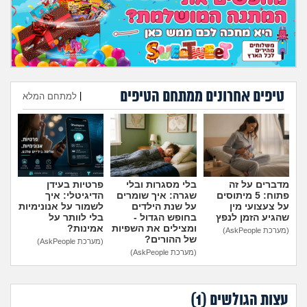
טיפים אחרונים ממתחם הטיפים
|
למתחם המלא
הוספת טיפ
מדברים על זה
בלי מסגרות ובלי
פרטיות בעידן
פתוח: 5 מיתוסים
שגרה: איך שומרים
הדיגיטלי: איך
על צעצועי מין
על שנת הילדים
לשמור על אנונימיות
שהגיע הזמן לנפץ
בחופש הגדול -
בלי לוותר על
ומצילים את השפיות
אמינות?
(מערכת AskPeople)
של ההורים?
(מערכת AskPeople)
(מערכת AskPeople)
עצות הגולשים (
1
)