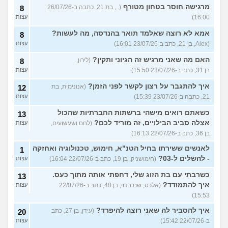
מרגישה חוסר בטחון מטורף
(.., בת 21, כתבה ב-26/07/26
8
16:00)
עצות
אמא לא רוצה שאלמד תואר בהנדסה, מה לעשות?
8
(Alex, בן 21, כתב ב-23/07/26 16:01)
עצות
האם מה שאני מרגיש זה הגיוני ותקין?
(לירון,
8
בן 31, כתב ב-23/07/26 15:50)
עצות
איך להתגבר על רצון לקשר לפני הזמן?
(אנונימית, בת
12
21, כתבה ב-23/07/26 15:39)
עצות
כשאתם רואים מישהי ברשתות החברתיות שהכול
13
אצלה סביב הבילויים, זה מוריד לכם?
(לחם ושעשועים,
עצות
בן 36, כתב ב-22/07/26 16:13)
לאנשים ששירתו בחיל הטנ"א, חימוש, טכנולוגיה ואחזקה
1
- להשלים ל-03?
(חימושניק, בן 19, כתב ב-22/07/26 16:04)
עצות
כשרבתי עם בת הזוג שלי, דחפתי אותה מתוך כעס.
13
איך להתמודד?
(אלכס, שם בדוי, בן 40, כתב ב-22/07/26
עצות
15:53)
איך להסביר לה שאני רוצה להיפרד?
(עידן, בן 27, כתב
20
ב-22/07/26 15:42)
עצות