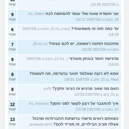
ב-26/07/26 16:36)
עצות
אני חושדת שאח שלי עומד להסתפח לכת
(Sister, בת
9
29, כתבה ב-26/07/26 16:27)
עצות
עד כמה חזה זה משמעותי?
(נערה, בת 16, כתבה ב-26/07/26
6
16:18)
עצות
מתכננת חתונה ראשונה, יש לכם עצות?
(א, בת 28,
7
כתבה ב-26/07/26 16:09)
עצות
מרגישה חוסר בטחון מטורף
(.., בת 21, כתבה ב-26/07/26
8
16:00)
עצות
אמא לא רוצה שאלמד תואר בהנדסה, מה לעשות?
8
(Alex, בן 21, כתב ב-23/07/26 16:01)
עצות
האם מה שאני מרגיש זה הגיוני ותקין?
(לירון,
8
בן 31, כתב ב-23/07/26 15:50)
עצות
איך להתגבר על רצון לקשר לפני הזמן?
(אנונימית, בת
12
21, כתבה ב-23/07/26 15:39)
עצות
כשאתם רואים מישהי ברשתות החברתיות שהכול
13
אצלה סביב הבילויים, זה מוריד לכם?
(לחם ושעשועים,
עצות