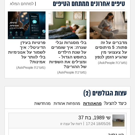
טיפים אחרונים ממתחם הטיפים
מה שעובר עליי
|
למתחם המלא
הוספת טיפ
שומרים על הגוף
פיננסי וכלכלה
מדברים על זה
בלי מסגרות ובלי
פרטיות בעידן
פתוח: 5 מיתוסים
שגרה: איך שומרים
הדיגיטלי: איך
בין הסדינים
על צעצועי מין
על שנת הילדים
לשמור על אנונימיות
שהגיע הזמן לנפץ
בחופש הגדול -
בלי לוותר על
ומצילים את השפיות
אמינות?
(מערכת AskPeople)
חיות מחמד
של ההורים?
(מערכת AskPeople)
(מערכת AskPeople)
יוקר המחיה
עצות הגולשים (
2
)
גאווה
כיצד להציג?
מהאהודות
מהפחות אהודות
מהחדשות
שי 1989, בת 37
|
18/05/26 17:24
דווח על עצה זו