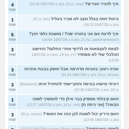
איך להכיר חברים?
(טוהר, בן 16, כתב ב-19/07/26 16:26)
4
עצות
ביטול חוזה בגלל מצב לא סביר בעליל
(חסוי, בן 26,
1
כתב ב-19/07/26 16:15)
עצות
איך לדעת אם אני בחורה יפה? / מושכת כלפי חוץ?
5
(לאמפסיקהלחשוב, בת 21, כתבה ב-19/07/26 16:04)
עצות
לצאת לעצמאות או לרדוף אחרי החלום? החישוב
3
הכלכלי שלי לא מסתדר
(ירין, בת 19, כתבה ב-19/07/26
עצות
15:55)
עזרה ויעוץ: בזוגיות מדהימה אבל חושק בבנות אחרות
3
(אנונימי, בן 20, כתב ב-19/07/26 15:44)
עצות
ראיתי מישהו בטיסה והתביישתי להתחיל איתו
(Stoyosach,
3
בן 16, כתב ב-19/07/26 15:40)
עצות
האם קיבלתי מספיק בבר אילן כדי להמשיך לשנה
1
הבאה? (אני כיתה ח)
(כפיר, בן 14, כתב ב-19/07/26 13:57)
עצות
האם היריון יכול לשנות לכן ככה את האופי?
(אנונימי, בן 36,
3
כתב ב-19/07/26 13:46)
עצות
לימודי גיאוגרפיה?
(אנונימית, בת 19, כתבה ב-19/07/26 13:37)