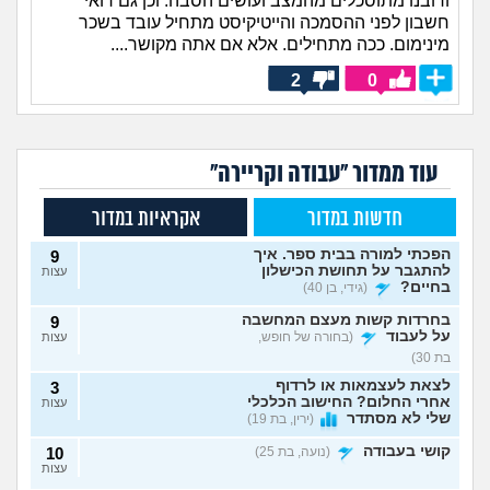
ורובנו מתוסכלים מהמצב ועושים הסבה. וכן גם רואי
חשבון לפני ההסמכה והייטיקיסט מתחיל עובד בשכר
מינימום. ככה מתחילים. אלא אם אתה מקושר....
2
0
עוד ממדור "עבודה וקריירה"
חדשות במדור
אקראיות במדור
הפכתי למורה בבית ספר. איך
9
להתגבר על תחושת הכישלון
עצות
בחיים?
(גידי, בן 40)
בחרדות קשות מעצם המחשבה
9
על לעבוד
(בחורה של חופש,
עצות
בת 30)
לצאת לעצמאות או לרדוף
3
אחרי החלום? החישוב הכלכלי
עצות
שלי לא מסתדר
(ירין, בת 19)
קושי בעבודה
(נועה, בת 25)
10
עצות