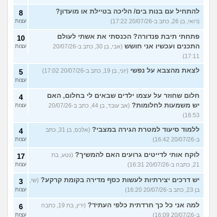
להתחיל עם בנות בים/ הליכה בטיילת או מועדון?
8
(רואי, בן 26, כתב ב-20/07/26 17:22)
עצות
פתחתי תיבת פנדורה? הכנסתי את אשתי לעולם
10
התכנים ועכשיו אני חושש
(אבי, בן 30, כתב ב-20/07/26
עצות
17:11)
לצאת מהצבא על נפשי
(יוני, בן 19, כתב ב-20/07/26 17:02)
5
עצות
חלום שחוזר על עצמו ילדים שבאים לי בחלום, האם
4
יש משמעות לחלומות?
(אב עובד, בן 44, כתב ב-20/07/26
עצות
16:53)
ללמוד סיעוד למטרת הגירה במצבי?
(אלכס, בן 31, כתב
4
ב-20/07/26 16:42)
עצות
לוקח אותי לדייטים גרועים האם להמשיך?
(נטע, בת
17
21, כתבה ב-20/07/26 16:31)
עצות
יש דרכים יצירתיות לעשות כסף מדירה בקומת קרקע?
(שי,
3
בן 23, כתב ב-20/07/26 16:20)
עצות
למה אני כל כך חרדתית כלפי העתיד?
(ירין, בת 19, כתבה
6
ב-20/07/26 16:09)
עצות