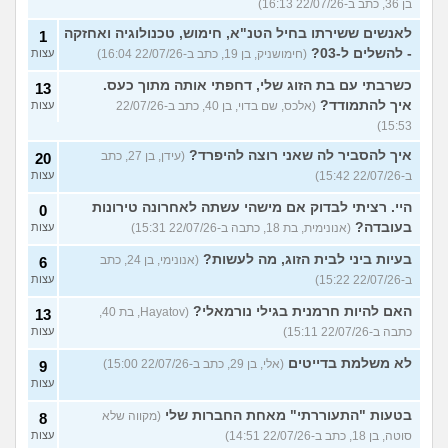
בן 36, כתב ב-22/07/26 16:13)
לאנשים ששירתו בחיל הטנ"א, חימוש, טכנולוגיה ואחזקה
1
- להשלים ל-03?
(חימושניק, בן 19, כתב ב-22/07/26 16:04)
עצות
כשרבתי עם בת הזוג שלי, דחפתי אותה מתוך כעס.
13
איך להתמודד?
(אלכס, שם בדוי, בן 40, כתב ב-22/07/26
עצות
15:53)
איך להסביר לה שאני רוצה להיפרד?
(עידן, בן 27, כתב
20
ב-22/07/26 15:42)
עצות
היי. רציתי לבדוק אם מישהי עשתה לאחרונה טירונות
0
בעובדה?
(אנונימית, בת 18, כתבה ב-22/07/26 15:31)
עצות
בעיות ביני לבית הזוג, מה לעשות?
(אנונימי, בן 24, כתב
6
ב-22/07/26 15:22)
עצות
האם להיות חרמנית בגילי נורמאלי?
(Hayatov, בת 40,
13
כתבה ב-22/07/26 15:11)
עצות
לא משלמת בדייטים
(אלי, בן 29, כתב ב-22/07/26 15:00)
9
עצות
בטעות "התעוררתי" מאחת החברות שלי
(מקווה שלא
8
סוטה, בן 18, כתב ב-22/07/26 14:51)
עצות