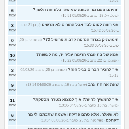
16:02)
עצות
(אסי, בן 38)
עצות
תהיתם פעם מה הכוונה שמישהו בלע את הלשון?
6
האם כדאי עגלות באמריקה/
3
(מיכל, גיל: 18, נכתב ב-05/08/26 15:51)
עצות
קוסמטיקה?
(אנגל, בת 22)
עצות
אני רוצה לטוס לבד אבל ההורים לא מרשים
(כ, בן 21, כתב
3
מסיימת תואר במדמח ולא
3
יודעת לאן להמשיך מפה
(נועם,
עצות
ב-05/08/26 15:42)
עצות
בת 23)
חימושניק בגדוד הנדסה קרבית פרופיל 72?
(מוהנדס, בן 20,
0
שאלות על המקצוע של הנהלת
5
כתב ב-05/08/26 15:33)
עצות
חשבונות
(מישהי, בת 30)
עצות
אמא של בת זוגתי הרימה עליה יד, מה לעשות?
10
איך לשפר את הנושא
4
התעסוקתי?
(אנונימית, בת 27)
עצות
(אנונימי, בן 22, כתב ב-05/08/26 15:22)
עצות
איך להבין מה הכיוון שלי?
איך להכיר חברים בגיל הזה?
4
(אנונימי, בן 25, כתב ב-05/08/26
3
(אנונימית, בת 21)
עצות
15:13)
עצות
עוד שאלות חדשות במדור
שעת ארוחת ערב
(שואלת, בת 19, כתבה ב-04/08/26 13:14)
9
עצות
איך להמשיך לחיות? איך למצוא מטרה מספקת?
11
(מישהי, בת 16, כתבה ב-04/08/26 13:05)
עצות
לא שאלה, אלא סתם פריקה ואשמח שתכתבו לי מה
6
דעתכם
(נפוליטנה, בת 23, כתבה ב-03/08/26 18:04)
עצות