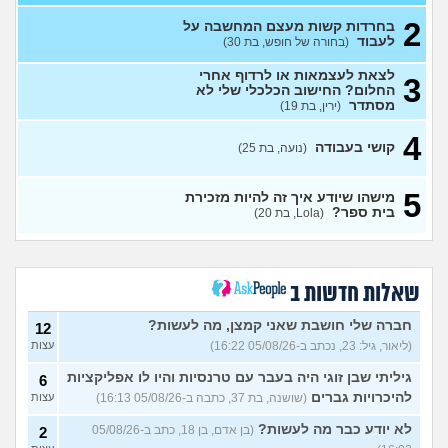
23)
2
בחרדות קשות מעצם המחשבה על
מכינה טכנולוגית להנדסאים
0
לעבוד
(בחורה של חופש, בת 30)
(מילואים, בן 27)
עצות
לצאת לעצמאות או לרדוף אחרי
3
עבודה בתור מוקדנית לזימון
1
החלום? החישוב הכלכלי שלי לא
תורים בבלינסון, כדאי?
(דוי, בת
עצות
מסתדר
(ירין, בת 19)
22)
בת 26 מרגישה אבודה
4
(לי, בת
4
קושי בעבודה
(נועה, בת 25)
26)
עצות
קריירה בנקאית המלצות?
3
5
מישהו שיודע איך זה להיות מזכירת
(מתעניינת, בת 25)
עצות
בית ספר?
(Lola, בת 20)
מחפשת המלצה על תוכנה
3
למרפאה או מערכת מומלצת
עצות
לרופאים. מה הכי טוב היום?
(מרפאת ט.ט, בת 40)
שאלות חדשות ב
במה לעבוד?
(אנונימי, בן 17)
3
עצות
חברה שלי חושבת שאני קמצן, מה לעשות?
12
(ליאור, גיל: 23, נכתב ב-05/08/26 16:22)
עצות
שחוק עד דמעות מעבודה
3
זמנית: האם לחתום אבטלה
עצות
גיליתי שבן זוגי היה בעבר עם טרנסיות והיו לו אפליקציות
6
ולהשקיע בהייטק או למצוא
עבודה אחרת?
להיכרויות גברים
(שושנה, בת 37, כתבה ב-05/08/26 16:13)
עצות
(סטודנט, בן 22)
לא יודע כבר מה לעשות?
(בן אדם, בן 18, כתב ב-05/08/26
2
איך מוצאים עבודה בעיר שלי?
5