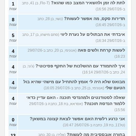
לתת לה זמן ולהשאיר המצב כמו שהוא?
(Flo-T, בן 41, כתב
1
ב-29/07/26 16:56)
עצות
תדירות סקס, מה אפשר לעשות?
(נשוי, בן 28, כתב
8
ב-29/07/26 16:45)
עצות
איבדתי את הבתולים על נערת ליווי
(סתם מישהו, בן 17, כתב
5
ב-29/07/26 16:34)
עצות
לעשות קרחת ולשים פאה
(אנונימי, בן 20, כתב ב-29/07/26
4
16:23)
עצות
איך להתמודד עם ההשלכות של התקף פסיכוטי?
(ג'וני, בן
4
24, כתב ב-29/07/26 16:14)
עצות
מבואס שלא היה לי אומץ להתחיל עם מישהי שהיא בול
4
הטעם שלי
(אנונימי, בן 25, כתב ב-29/07/26 16:05)
עצות
שאלה לסטודנטים ולמהנדסי תוכנה - האם עדיין כדאי
4
ללמוד הנדסת תוכנה?
(אסראא, בת 18, כתבה ב-29/07/26
עצות
15:56)
אני כרגע רלשית האם אפשר לצאת קצונה במשאן?
0
(טל11, בת 19, כתבה ב-26/07/26 16:47)
עצות
בחורה אובססיבית מה לעשות?
(אלירן, בן 30, כתב
13