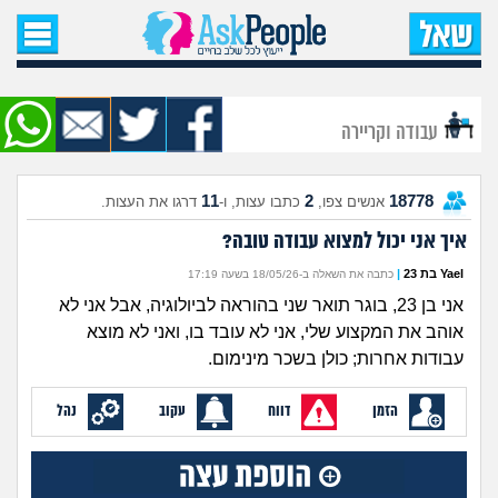
עמוד הבית
שאל שאלה
עבודה וקריירה
שאלות חדשות
11
2
18778
אנשים צפו,
כתבו עצות, ו-
דרגו את העצות.
שאלות שעוררו עניין
איך אני יכול למצוא עבודה טובה?
עצות חדשות
Yael בת 23
|
כתבה את השאלה ב-18/05/26 בשעה 17:19
אני בן 23, בוגר תואר שני בהוראה לביולוגיה, אבל אני לא
מה קורה כאן?
אוהב את המקצוע שלי, אני לא עובד בו, ואני לא מוצא
עבודות אחרות; כולן בשכר מינימום.
מתחם הטיפים
הזמן
דווח
עקוב
נהל
מדורים