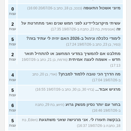
מיוני אשכול התעופה
(ככככ, בן 18, כתב ב-20/07/26 16:00)
0
עצות
עשיתי מיקרובליידינג לפני חמש שנים ואני מתחרטת על
2
זה
(אנונימית, בת 23, כתבה ב-19/07/26 17:35)
עצות
לימודי כלכלה וניהול ב-2026 האם יהיה לי עתיד בזה?
5
(כפיר, בן 23, כתב ב-19/07/26 17:24)
עצות
מתלבט אם להמשיך במדעי המחשב או להתחיל תואר
2
חדש – אשמח לעצה אמיתית
(מדמח, בן 21, כתב ב-19/07/26
עצות
17:13)
מה הדרך הכי טובה ללמוד למבחן?
(אודי, בן 20, כתב
4
ב-19/07/26 17:04)
עצות
מרגיש אבוד...
(בדוי 30, בן 30, כתב ב-19/07/26 16:55)
5
עצות
בחור עם יותר נסיון מנשק גרוע
(היוש, בת 29, כתבה
6
ב-19/07/26 16:46)
עצות
בבקשה תעזרו לי. אני מרגישה שאני משתגעת
(Eden, בת
5
18, כתבה ב-19/07/26 16:37)
עצות