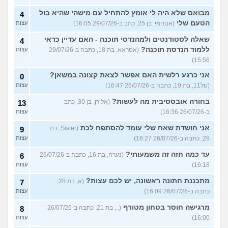
מבואס שלא היה לי אומץ להתחיל עם מישהי שהיא בול
4
הטעם שלי
(אנונימי, בן 25, כתב ב-29/07/26 16:05)
עצות
שאלה לסטודנטים ולמהנדסי תוכנה - האם עדיין כדאי
4
ללמוד הנדסת תוכנה?
(אסראא, בת 18, כתבה ב-29/07/26
עצות
15:56)
אני כרגע רלשית האם אפשר לצאת קצונה במשאן?
0
(טל11, בת 19, כתבה ב-26/07/26 16:47)
עצות
בחורה אובססיבית מה לעשות?
(אלירן, בן 30, כתב
13
ב-26/07/26 16:36)
עצות
אני חושדת שאח שלי עומד להסתפח לכת
(Sister, בת
9
29, כתבה ב-26/07/26 16:27)
עצות
עד כמה חזה זה משמעותי?
(נערה, בת 16, כתבה ב-26/07/26
6
16:18)
עצות
מתכננת חתונה ראשונה, יש לכם עצות?
(א, בת 28,
7
כתבה ב-26/07/26 16:09)
עצות
מרגישה חוסר בטחון מטורף
(.., בת 21, כתבה ב-26/07/26
8
16:00)
עצות