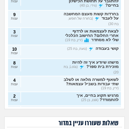
להתגבר על תחושת הכישלון
עצות
בחיים?
(גידי, בן 40)
בחרדות קשות מעצם המחשבה
9
על לעבוד
(בחורה של חופש,
עצות
בת 30)
לצאת לעצמאות או לרדוף
3
אחרי החלום? החישוב הכלכלי
עצות
שלי לא מסתדר
(ירין, בת 19)
קושי בעבודה
(נועה, בת 25)
10
עצות
מישהו שיודע איך זה להיות
8
מזכירת בית ספר?
(Lola, בת
עצות
20)
לשאוף למשרה מלאה או לשלב
4
שתי עבודות בשביל עצמאות?
עצות
(ירין, בת 19)
מרגיש תקוע בחיים, איך
2
להתמודד?
(zak, בן 25)
עצות
איך לעשות כסף מתמונות של
7
יכולים לפטר אותי כי
הגשתי ציפיית שכר
כפות רגליים בצורה אנונימית
שמתי בצחוק מלח
יותר גבוהה משלו ויש
עצות
אני מעצבת גרפית,
ללכת להפגין? זה
בקפה לאחד
לי יותר ניסיון, למה
בלי שיגלו אותי?
(אליס, בת
האם AI באמת יקח לי
יפגע בקריירה שלי
העובדים?
הוא מקבל שכר גבוה
שאלות שעוררו עניין במדור
את העבודה בסוף?
בעתיד?
20)
יותר?