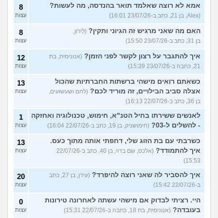
אמא לא רוצה שאלמד תואר בהנדסה, מה לעשות?
8
(Alex, בן 21, כתב ב-23/07/26 16:01)
עצות
האם מה שאני מרגיש זה הגיוני ותקין?
(לירון,
8
בן 31, כתב ב-23/07/26 15:50)
עצות
איך להתגבר על רצון לקשר לפני הזמן?
(אנונימית, בת
12
21, כתבה ב-23/07/26 15:39)
עצות
כשאתם רואים מישהי ברשתות החברתיות שהכול
13
אצלה סביב הבילויים, זה מוריד לכם?
(לחם ושעשועים,
עצות
בן 36, כתב ב-22/07/26 16:13)
לאנשים ששירתו בחיל הטנ"א, חימוש, טכנולוגיה ואחזקה
1
- להשלים ל-03?
(חימושניק, בן 19, כתב ב-22/07/26 16:04)
עצות
כשרבתי עם בת הזוג שלי, דחפתי אותה מתוך כעס.
13
איך להתמודד?
(אלכס, שם בדוי, בן 40, כתב ב-22/07/26
עצות
15:53)
איך להסביר לה שאני רוצה להיפרד?
(עידן, בן 27, כתב
20
ב-22/07/26 15:42)
עצות
היי. רציתי לבדוק אם מישהי עשתה לאחרונה טירונות
0
בעובדה?
(אנונימית, בת 18, כתבה ב-22/07/26 15:31)
עצות