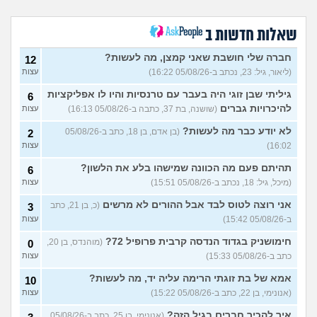
למרפאה או מערכת מומלצת
עצות
לרופאים. מה הכי טוב היום?
(מרפאת ט.ט, בת 40)
שאלות חדשות ב
במה לעבוד?
(אנונימי, בן 17)
3
עצות
חברה שלי חושבת שאני קמצן, מה לעשות?
12
(ליאור, גיל: 23, נכתב ב-05/08/26 16:22)
עצות
שחוק עד דמעות מעבודה
3
זמנית: האם לחתום אבטלה
עצות
גיליתי שבן זוגי היה בעבר עם טרנסיות והיו לו אפליקציות
6
ולהשקיע בהייטק או למצוא
עבודה אחרת?
להיכרויות גברים
(שושנה, בת 37, כתבה ב-05/08/26 16:13)
עצות
(סטודנט, בן 22)
לא יודע כבר מה לעשות?
(בן אדם, בן 18, כתב ב-05/08/26
2
איך מוצאים עבודה בעיר שלי?
5
16:02)
עצות
(אסי, בן 38)
עצות
תהיתם פעם מה הכוונה שמישהו בלע את הלשון?
6
האם כדאי עגלות באמריקה/
3
(מיכל, גיל: 18, נכתב ב-05/08/26 15:51)
עצות
קוסמטיקה?
(אנגל, בת 22)
עצות
אני רוצה לטוס לבד אבל ההורים לא מרשים
(כ, בן 21, כתב
3
מסיימת תואר במדמח ולא
3
יודעת לאן להמשיך מפה
(נועם,
עצות
ב-05/08/26 15:42)
עצות
בת 23)
חימושניק בגדוד הנדסה קרבית פרופיל 72?
(מוהנדס, בן 20,
0
שאלות על המקצוע של הנהלת
5
כתב ב-05/08/26 15:33)
עצות
חשבונות
(מישהי, בת 30)
עצות
אמא של בת זוגתי הרימה עליה יד, מה לעשות?
10
איך לשפר את הנושא
4
התעסוקתי?
(אנונימית, בת 27)
עצות
(אנונימי, בן 22, כתב ב-05/08/26 15:22)
עצות
איך להבין מה הכיוון שלי?
איך להכיר חברים בגיל הזה?
4
(אנונימי, בן 25, כתב ב-05/08/26