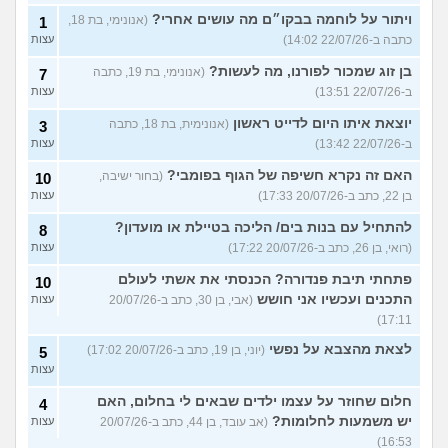
ויתור על לוחמה בבקו״ם מה עושים אחרי?
(אנונימי, בת 18,
1
כתבה ב-22/07/26 14:02)
עצות
בן זוג שמכור לפורנו, מה לעשות?
(אנונימי, בת 19, כתבה
7
ב-22/07/26 13:51)
עצות
יוצאת איתו היום לדייט ראשון
(אנונימית, בת 18, כתבה
3
ב-22/07/26 13:42)
עצות
האם זה נקרא חשיפה של הגוף בפומבי?
(בחור ישיבה,
10
בן 22, כתב ב-20/07/26 17:33)
עצות
להתחיל עם בנות בים/ הליכה בטיילת או מועדון?
8
(רואי, בן 26, כתב ב-20/07/26 17:22)
עצות
פתחתי תיבת פנדורה? הכנסתי את אשתי לעולם
10
התכנים ועכשיו אני חושש
(אבי, בן 30, כתב ב-20/07/26
עצות
17:11)
לצאת מהצבא על נפשי
(יוני, בן 19, כתב ב-20/07/26 17:02)
5
עצות
חלום שחוזר על עצמו ילדים שבאים לי בחלום, האם
4
יש משמעות לחלומות?
(אב עובד, בן 44, כתב ב-20/07/26
עצות
16:53)