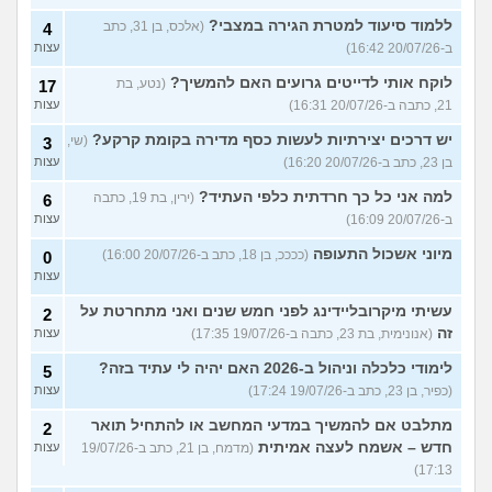
ללמוד סיעוד למטרת הגירה במצבי?
(אלכס, בן 31, כתב
4
ב-20/07/26 16:42)
עצות
לוקח אותי לדייטים גרועים האם להמשיך?
(נטע, בת
17
21, כתבה ב-20/07/26 16:31)
עצות
יש דרכים יצירתיות לעשות כסף מדירה בקומת קרקע?
(שי,
3
בן 23, כתב ב-20/07/26 16:20)
עצות
למה אני כל כך חרדתית כלפי העתיד?
(ירין, בת 19, כתבה
6
ב-20/07/26 16:09)
עצות
מיוני אשכול התעופה
(ככככ, בן 18, כתב ב-20/07/26 16:00)
0
עצות
עשיתי מיקרובליידינג לפני חמש שנים ואני מתחרטת על
2
זה
(אנונימית, בת 23, כתבה ב-19/07/26 17:35)
עצות
לימודי כלכלה וניהול ב-2026 האם יהיה לי עתיד בזה?
5
(כפיר, בן 23, כתב ב-19/07/26 17:24)
עצות
מתלבט אם להמשיך במדעי המחשב או להתחיל תואר
2
חדש – אשמח לעצה אמיתית
(מדמח, בן 21, כתב ב-19/07/26
עצות
17:13)