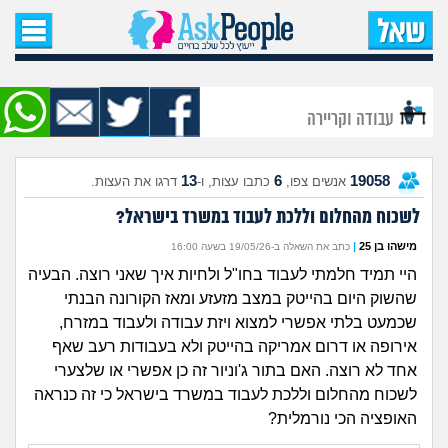
עמוד הבית
שאל שאלה
עבודה וקריירה
שאלות חדשות
13
6
19058
אנשים צפו,
כתבו עצות, ו-
דרגו את העצות.
שאלות שעוררו עניין
לשכוח מהחלום וללכת לעבוד במשרד בישראל?
עצות חדשות
מישהו בן 25
|
כתב את השאלה ב-19/05/26 בשעה 16:00
היי תמיד חלמתי לעבוד בחו"ל ולחיות איך שאני רוצה. הבעיה
מה קורה כאן?
שהשוק היום בהייטק במצב מזעזע ומאז הקורונה הבנתי
שכמעט בלתי אפשרי למצוא ויזת עבודה ולעבוד במזרח,
מתחם הטיפים
אירופה או דרום אמריקה בהייטק ולא בעבודות רעב שאף
אחד לא רוצה. האם בתור ג'וניור זה כן אפשרי או שלצערי
מדורים
לשכוח מהחלום וללכת לעבוד במשרד בישראל כי זה כנראה
האופציה הכי נורמלית?