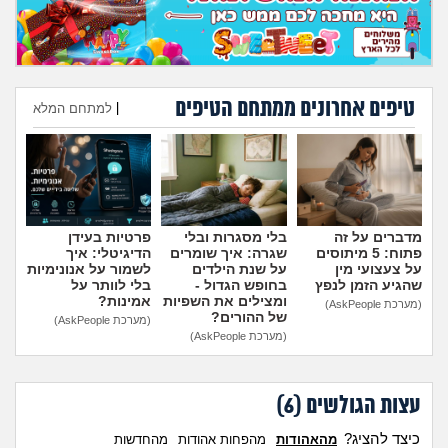
מה שעובר עליי
שומרים על הגוף
טיפים אחרונים ממתחם הטיפים
|
למתחם המלא
פיננסי וכלכלה
הוספת טיפ
בין הסדינים
חיות מחמד
מדברים על זה
בלי מסגרות ובלי
פרטיות בעידן
פתוח: 5 מיתוסים
שגרה: איך שומרים
הדיגיטלי: איך
יוקר המחיה
על צעצועי מין
על שנת הילדים
לשמור על אנונימיות
שהגיע הזמן לנפץ
בחופש הגדול -
בלי לוותר על
ומצילים את השפיות
אמינות?
(מערכת AskPeople)
גאווה
של ההורים?
(מערכת AskPeople)
(מערכת AskPeople)
עצות הגולשים (
6
)
כיצד להציג?
מהאהודות
מהפחות אהודות
מהחדשות