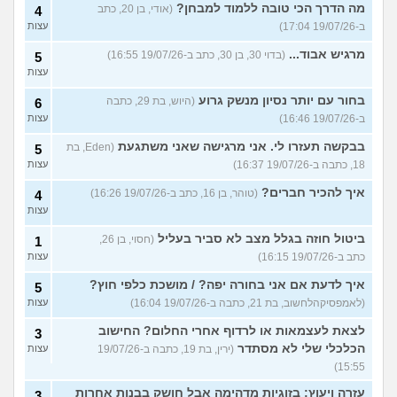
מה הדרך הכי טובה ללמוד למבחן?
(אודי, בן 20, כתב
4
ב-19/07/26 17:04)
עצות
מרגיש אבוד...
(בדוי 30, בן 30, כתב ב-19/07/26 16:55)
5
עצות
בחור עם יותר נסיון מנשק גרוע
(היוש, בת 29, כתבה
6
ב-19/07/26 16:46)
עצות
בבקשה תעזרו לי. אני מרגישה שאני משתגעת
(Eden, בת
5
18, כתבה ב-19/07/26 16:37)
עצות
איך להכיר חברים?
(טוהר, בן 16, כתב ב-19/07/26 16:26)
4
עצות
ביטול חוזה בגלל מצב לא סביר בעליל
(חסוי, בן 26,
1
כתב ב-19/07/26 16:15)
עצות
איך לדעת אם אני בחורה יפה? / מושכת כלפי חוץ?
5
(לאמפסיקהלחשוב, בת 21, כתבה ב-19/07/26 16:04)
עצות
לצאת לעצמאות או לרדוף אחרי החלום? החישוב
3
הכלכלי שלי לא מסתדר
(ירין, בת 19, כתבה ב-19/07/26
עצות
15:55)
עזרה ויעוץ: בזוגיות מדהימה אבל חושק בבנות אחרות
3