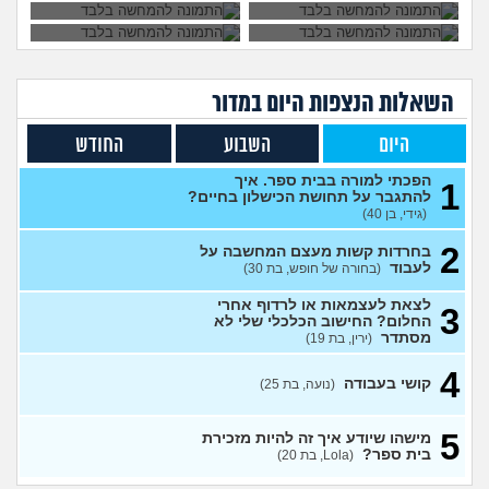
ניסיתי כמעט הכול בקשר
4
לעבודה סלאש לימודים
עצות
מרגישה שאין עתיד
(אנונימית, בת
22)
הכשרה מעשית לעבודה
2
השאלות הנצפות ה
יום
במדור
סוציאלית בביטוח לאומי
עצות
(סטודנט, בן 24)
היום
השבוע
החודש
האם ניתן להצליח כנטורופטית
1
עצמאית?
(מישהי, בת 33)
עצות
הפכתי למורה בבית ספר. איך
1
עבודה בתור מוקדנית לזימון
להתגבר על תחושת הכישלון בחיים?
4
תורים בבלינסון. כדאי?
(גידי, בן 40)
(דוי, בת
עצות
23)
2
בחרדות קשות מעצם המחשבה על
מכינה טכנולוגית להנדסאים
0
לעבוד
(בחורה של חופש, בת 30)
(מילואים, בן 27)
עצות
לצאת לעצמאות או לרדוף אחרי
3
עבודה בתור מוקדנית לזימון
1
החלום? החישוב הכלכלי שלי לא
תורים בבלינסון, כדאי?
(דוי, בת
עצות
מסתדר
(ירין, בת 19)
22)
בת 26 מרגישה אבודה
4
(לי, בת
4
קושי בעבודה
(נועה, בת 25)
26)
עצות
קריירה בנקאית המלצות?
3
5
מישהו שיודע איך זה להיות מזכירת
(מתעניינת, בת 25)
עצות
בית ספר?
(Lola, בת 20)
מחפשת המלצה על תוכנה
3