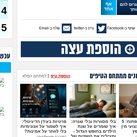
בת 23)
אף
רום להם
4
אחד
ותך
עדיי
מה נ
30)
5
שתף ב-Facebook
צייץ ב-twitter
שלח ב-Email
מסדר
ההור
להת
איך 
עוב
עכשי
עם מ
הזמן
נים ממתחם הטיפים
הוספת טיפ
|
למתחם המלא
מאב
ורוצ
שנים
(עדן, 
מדברים על זה פתוח: 5
בלי מסגרות ובלי שגרה:
פרטיות בעידן הדיגיטלי:
ועי מין
איך שומרים על שנת
איך לשמור על אנונימיות
פץ
הילדים בחופש הגדול -
בלי לוותר על אמינות?
ומצילים את השפיות של
(מערכת AskPeople)