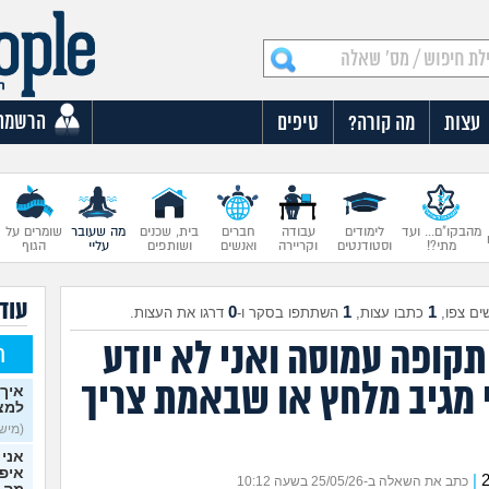
הרשמה
עצות
מה קורה?
טיפים
מהבקו"ם... ועד
לימודים
עבודה
חברים
בית, שכנים
מה שעובר
שומרים על
מתי?!
וסטודנטים
וקריירה
ואנשים
ושותפים
עליי
הגוף
עוד
0
1
1
ים צפו,
כתבו עצות,
השתתפו בסקר ו-
דרגו את העצות.
תקופה עמוסה ואני לא יודע
ח
 מגיב מלחץ או שבאמת צריך
איך 
למצ
(מישהי
אני 
איפש
|
כתב את השאלה ב-25/05/26 בשעה 10:12