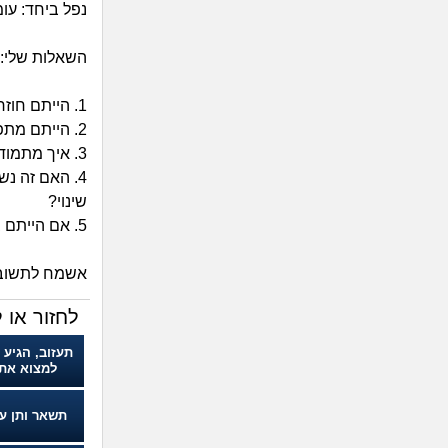
נפל ביחד: עו
השאלות שלי:
1. הייתם חוזרים לעבודה ומנסים עוד תקופה לפני החלטה?
2. הייתם מתפטרים אחרי תקופה כזאת אם כבר יש שחיקה ופחד לחזור?
3. איך מתמודדים עם חזרה אחרי היעדרות ארוכה והמבוכה מול אנשים?
4. האם זה נ
שינוי?
5. אם הייתם במקומי מה הייתם עושים?
אשמח לתשובות
לחזור או ל
תעזוב, הגיע 
למצוא את
תשאר ותן ע