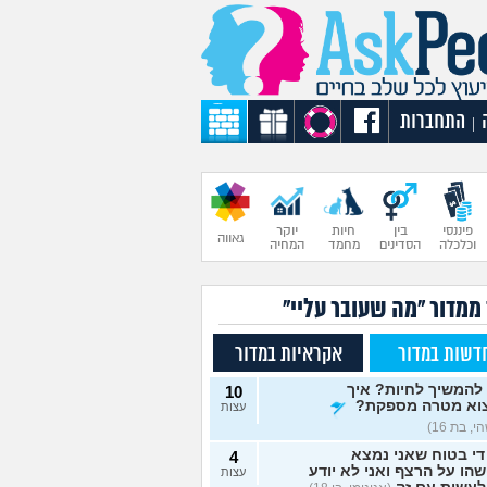
התחברות
|
פיננסי
בין
חיות
יוקר
גאווה
וכלכלה
הסדינים
מחמד
המחיה
 ממדור "מה שעובר עליי"
דשות במדור
אקראיות במדור
להמשיך לחיות? איך
10
וא מטרה מספקת?
עצות
, בת 16)
די בטוח שאני נמצא
4
הו על הרצף ואני לא יודע
עצות