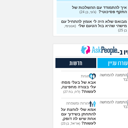
עצות
איך להתמודד עם ההשלכות של
התקף פסיכוטי?
ן מוצצת אצבע כהרגעה,
(ג'וני, בן 24)
7
יתן לעשות?
(נרקיס, בת
עצות
מבואס שלא היה לי אומץ להתחיל עם
מישהי שהיא בול הטעם שלי
(אנונימי,
 את ארון הילדות בבית
5
בן 25)
ים ומוצף בזכרונות. איך
עצות
מודד?
(כבר גדול, בן 35)
מפסיקים לפחד מזה שהזמן
9
ר?
(אליזבת, בת 24)
עצות
ו ב-
י אנשים מתייעצים כל
5
עוררו עניין
חדשות
?
(פפרוני, בן 25)
עצות
ד את הרעב בחיים שלי
3
זוגיות
ה לחזור לזה!
(זלדוס, בן 22)
עצות
אבא של בעלי מסתכל
בודדה מאוד בלי חברים כבר 5
5
עלי בצורה מחפיצה, מה
 ולא יודעת איפה להכיר
לעשות?
עצות
(ליה, בת 27)
בת 23)
הורות ומשפחה
עוד שאלות חדשות במדור
אמא שלי לוחצת עליי
להתחתן בשידוך עם כל
אחת שיש לה דופק, מה
לעשות?
(אריאל, בן 23)