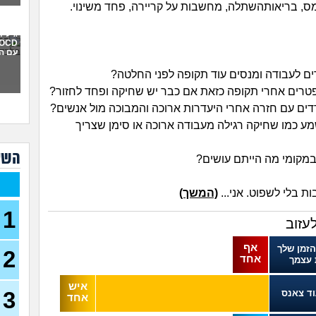
מס, בריאותהשתלה, מחשבות על קריירה, פחד משינוי.
איך 
תקיפ
גילית
עם ה
אני 
למה 
כבר 
בהוליוו
חושב
או 
שמע כמו שחיקה רגילה מעבודה ארוכה או סימן שצריך
מה 
השא
אני 
לעב
 בלי לשפוט. אני...
(המשך)
נקלע
בן 41)
1
עזוב
נזכ
רעה
אף
הזמן שלך
2
אחד
 עצמך
העבו
כאשר
כסף
איש
3
וד צאנס
(אנונימ
אחד
הרס 