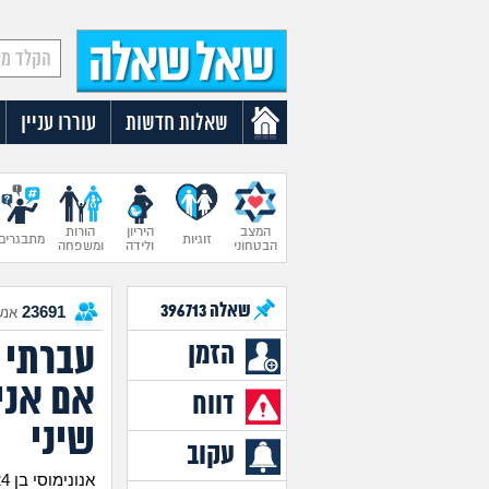
שאלות חדשות
עוררו עניין
המצב
היריון
הורות
זוגיות
מתבגרים
הבטחוני
ולידה
ומשפחה
שאלה
396713
23691
אנש
עברתי 
הזמן
אם אני
דווח
שיני
עקוב
אנונימוסי בן 24