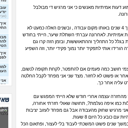
מה 
וע דעות אמיתיות מאנשים כי אני מרגיש די מבולבל
עובר
יודע
ונה.
(אבי99, בן 22)
איך
אני עובד בערך 4 שנים באותו מקום עבודה , ובשנים האלה כמעט לא
התק
 אמיתיות. לאחרונה עברתי השתלת שיער, הייתי בחודש
מבוא
בגלל כל התהליך וההתאוששות, ובזמן הזה קרו גם
להתח
הטע
ה הורידו אותי לתפקיד יותר נמוך פקידי יותר, וזה השפיע
איך 
לפני
למה 
מי חושב כמה פעמים אם להתפטר, לקחת תקופה לנשום,
העת
ר או פשוט לא לחזור. מצד שני אני מפחד לקבל החלטה
אני 
ט עליה אחר כך.
מתמ
(Supervegeta, בן 29)
 מהחזרה עצמה אחרי חודש שלא הייתי המפגש עם
בעלי
שאלו
ת כמו איפה נעלמת?, תחושה שאולי חזרתי אחורה,
הגיונ
אני מרגיש שחוק מהעבודה אבל גם מפחד לעזוב יציבות
מרגי
מתנה
להת
 עם כובע כל היום 8 שעות.
משך שנים פשוט המשכתי לעבוד בלי לעצור, ופתאום הכל
מה ע
(אנוני,