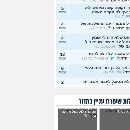
לעשות עם זה
(אנונימי, בן 18)
 תקופה קשה מיואש ולא
5
 איך להיתקדם האלה
עצות
 להתמודד עם ההשלכות של
4
ף פסיכוטי?
(ג'וני, בן 24)
עצות
ס שלא היה לי אומץ
4
יל עם מישהי שהיא בול
עצות
ם שלי
(אנונימי, בן 25)
להתגבר על רצון לקשר
12
 הזמן?
(אנונימית, בת 21)
עצות
אני כל כך חרדתית כלפי
6
יד?
(ירין, בת 19)
עצות
לא מסוגל לעבור משברים
2
שכים בלי להתפרץ
עצות
 חסר רגשות באופן מדאיג
13
ת שעוררו עניין במדור
(אנונימית, בת 33)
עצות
י שפסיכיאטר
מה קורה אם עוברים
ש תקוע בחיים, איך
ג ככה?
עם נר דלוק מול מראה
2
בלילה?
מודד?
(zak, בן 25)
עצות
ושים עם החיים עכשיו?
4
 בת 18)
עצות