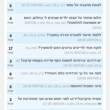
לצאת מהצבא על נפשי
(יוני, בן 19, כתב ב-20/07/26 17:02)
5
עצות
חלום שחוזר על עצמו ילדים שבאים לי בחלום, האם
4
יש משמעות לחלומות?
(אב עובד, בן 44, כתב ב-20/07/26
עצות
16:53)
ללמוד סיעוד למטרת הגירה במצבי?
(אלכס, בן 31, כתב
4
ב-20/07/26 16:42)
עצות
לוקח אותי לדייטים גרועים האם להמשיך?
(נטע, בת
17
21, כתבה ב-20/07/26 16:31)
עצות
יש דרכים יצירתיות לעשות כסף מדירה בקומת קרקע?
(שי,
3
בן 23, כתב ב-20/07/26 16:20)
עצות
למה אני כל כך חרדתית כלפי העתיד?
(ירין, בת 19, כתבה
6
ב-20/07/26 16:09)
עצות
מיוני אשכול התעופה
(ככככ, בן 18, כתב ב-20/07/26 16:00)
0
עצות
עשיתי מיקרובליידינג לפני חמש שנים ואני מתחרטת על
2
זה
(אנונימית, בת 23, כתבה ב-19/07/26 17:35)
עצות