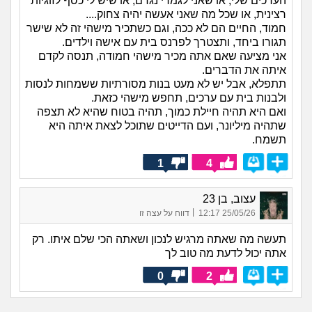
הערכים שלי, או שאני לגמרי נגדם, או שיש לי כסף לזוגיות
רצינית, או שכל מה שאני אעשה יהיה צחוק....
חמוד, החיים הם לא ככה, וגם כשתכיר מישהי זה לא שישר
תגורו ביחד, ותצטרך לפרנס בית עם אישה וילדים.
אני מציעה שאם אתה מכיר מישהי חמודה, תנסה לקדם
איתה את הדברים.
תתפלא, אבל יש לא מעט בנות מסורתיות ששמחות לנסות
ולבנות בית עם ערכים, תחפש מישהי כזאת.
ואם היא תהיה חיילת כמוך, תהיה בטוח שהיא לא תצפה
שתהיה מיליונר, ועם הדייטים שתוכל לצאת איתה היא
תשמח.
1
4
עצוב, בן 23
|
25/05/26 12:17
דווח על עצה זו
תעשה מה שאתה מרגיש לנכון ושאתה הכי שלם איתו. רק
אתה יכול לדעת מה טוב לך
0
2