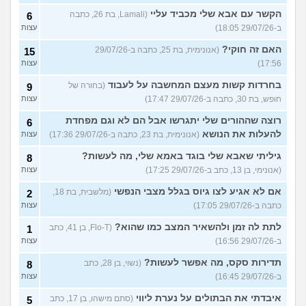
הקשר עם אבא שלי מכביד עליי
(Lamali, בת 26, כתבה
6
ב-29/07/26 18:05)
עצות
האם זה חוקי?
(אנונימית, בת 25, כתבה ב-29/07/26
15
17:56)
עצות
בחרדות קשות מעצם המחשבה על לעבוד
(בחורה של
9
חופש, בת 30, כתבה ב-29/07/26 17:47)
עצות
רוצה שההורים שלי יתגרשו אבל הם לא וגם מפחדת
6
להעלות את הנושא
(אנונימית, בת 23, כתבה ב-29/07/26 17:36)
עצות
גיליתי שאבא שלי בוגד באמא שלי, מה לעשות?
8
(אנונימי, בן 13, כתב ב-29/07/26 17:25)
עצות
אם לא אגיע לצו גיוס בגלל מצבי הנפשי
(מלשבית, בת 18,
2
כתבה ב-29/07/26 17:05)
עצות
לתת לה זמן ולהשאיר המצב כמו שהוא?
(Flo-T, בן 41, כתב
1
ב-29/07/26 16:56)
עצות
תדירות סקס, מה אפשר לעשות?
(נשוי, בן 28, כתב
8
ב-29/07/26 16:45)
עצות
איבדתי את הבתולים על נערת ליווי
(סתם מישהו, בן 17, כתב
5