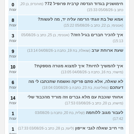
מאבד את הרעב בחיים שלי
3
חימושניק בגדוד הנדסה קרבית פרופיל 72?
(מוהנדס, בן 20,
0
ורוצה לחזור לזה!
(זלדוס, בן 22)
עצות
כתב ב-05/08/26 15:33)
עצות
בודדה מאוד בלי חברים כבר 5
5
אמא של בת זוגתי הרימה עליה יד, מה לעשות?
שנים ולא יודעת איפה להכיר
8
עצות
(עדן, בת 23)
(אנונימי, בן 22, כתב ב-05/08/26 15:22)
עצות
עוד שאלות חדשות במדור
איך להכיר חברים בגיל הזה?
(אנונימי, בן 25, כתב ב-05/08/26
3
15:13)
עצות
שעת ארוחת ערב
(שואלת, בת 19, כתבה ב-04/08/26 13:14)
9
עצות
איך להמשיך לחיות? איך למצוא מטרה מספקת?
10
(מישהי, בת 16, כתבה ב-04/08/26 13:05)
עצות
לא שאלה, אלא סתם פריקה ואשמח שתכתבו לי מה
6
דעתכם
(נפוליטנה, בת 23, כתבה ב-03/08/26 18:04)
עצות
אחותי שוכבת עם מלא גברים וזה מוריד מהכבוד שלי
14
(מישהו, בן 20, כתב ב-03/08/26 17:53)
עצות
לעבור מגוב ללוחמה
(קולית, בת 20, כתבה ב-03/08/26
1
17:42)
עצות
היי חייב שאלה לגבי אייפון
(ליעוז, בן 28, כתב ב-03/08/26 17:33)
1
עצות