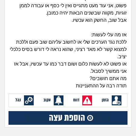
זוגיות
חיפוש שאלות
פשוט, אני עוד מעט מתגייס ואין לי כסף או עבודה לממן
זוגיות, מקווה שבשנים הבאות יהיה כמובן.
|
היריון ולידה
הרשמה
התחברות
אבל שוב, החשק הוא עכשיו.
הורות ומשפחה
אז מה עלי לעשות:
ללכת נגד הערכים שלי או לחשוב עליהם שוב פעם וללכת
מתבגרים
למצוא קשר לא מאד רציני, שהוא נראה לי דורש בסיס כלכלי
יציב.
מהבקו"ם... ועד מתי?!
או פשוט לא לעשות כלום ושום דבר כמו עד עכשיו, אבל אז
אני ממשיך לסבול.
לימודים וסטודנטים
מה אתם חושבים?
תודה רבה על ההתעניינות
עבודה וקריירה
הזמן
דווח
עקוב
נהל
חברים ואנשים
בית, שכנים ושותפים