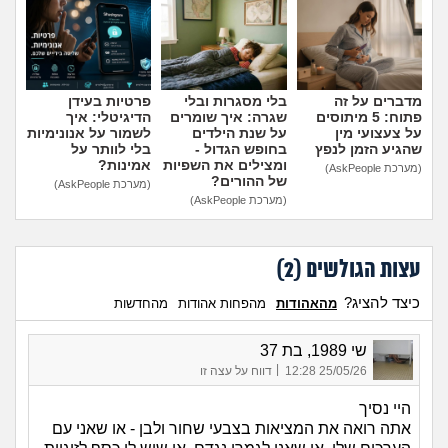
הוספת טיפ
מדברים על זה
בלי מסגרות ובלי
פרטיות בעידן
פתוח: 5 מיתוסים
שגרה: איך שומרים
הדיגיטלי: איך
על צעצועי מין
על שנת הילדים
לשמור על אנונימיות
שהגיע הזמן לנפץ
בחופש הגדול -
בלי לוותר על
ומצילים את השפיות
אמינות?
(מערכת AskPeople)
של ההורים?
(מערכת AskPeople)
(מערכת AskPeople)
עצות הגולשים (
2
)
כיצד להציג?
מהאהודות
מהפחות אהודות
מהחדשות
שי 1989, בת 37
|
25/05/26 12:28
דווח על עצה זו
היי נסיך
אתה רואה את המציאות בצבעי שחור ולבן - או שאני עם