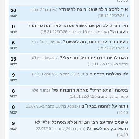
15:53)
איך להסביר לה שאני רוצה להיפרד?
(עידן, בן 27, כתב
20
ב-22/07/26 15:42)
עצות
היי. רציתי לבדוק אם מישהי עשתה לאחרונה טירונות
0
בעובדה?
(אנונימית, בת 18, כתבה ב-22/07/26 15:31)
עצות
בעיות ביני לבית הזוג, מה לעשות?
(אנונימי, בן 24, כתב
6
ב-22/07/26 15:22)
עצות
האם להיות חרמנית בגילי נורמאלי?
(Hayatov, בת 40,
13
כתבה ב-22/07/26 15:11)
עצות
לא משלמת בדייטים
(אלי, בן 29, כתב ב-22/07/26 15:00)
9
עצות
בטעות "התעוררתי" מאחת החברות שלי
(מקווה שלא
8
סוטה, בן 18, כתב ב-22/07/26 14:51)
עצות
ויתור על לוחמה בבקו״ם
(אנונימי, בת 18, כתבה ב-22/07/26
0
14:40)
עצות
6 שנים יחד עם הבן זוג, והוא לא מסתכל עליי ולא
9
חושק בי, מה לעשות?
(כינוי, בת 26, כתבה ב-22/07/26
עצות
14:29)