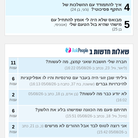
4
איך להתמודד עם ההשלכות של
נקלעתי לעימות פיזי
(דורון,
9
התקף פסיכוטי?
(ג'וני, בן 24)
עצות
בן 41)
מבואס שלא היה לי אומץ להתחיל עם
5
נזכר במעשים מביכים מתקופה
6
מישהי שהיא בול הטעם שלי
(אנונימי,
רעה
(אף_אחד, בן 29)
עצות
בן 25)
העבודה הפכה להיות אובססיה,
4
כאשר אני לא עובד או מרוויח
עצות
כסף יש מעלי שד אשמה
שאלות חדשות ב
(אנונימי, בן 25)
הרס עצמי בזוגיות
(ט אנונימית,
5
חברה שלי חושבת שאני קמצן, מה לעשות?
11
בת 23)
עצות
(ליאור, גיל: 23, נכתב ב-05/08/26 16:22)
עצות
עדיין מוצצת אצבע כהרגעה,
7
גיליתי שבן זוגי היה בעבר עם טרנסיות והיו לו אפליקציות
מה ניתן לעשות?
6
(נרקיס, בת
עצות
להיכרויות גברים
(שושנה, בת 37, כתבה ב-05/08/26 16:13)
עצות
30)
מסדר את ארון הילדות בבית
5
לא יודע כבר מה לעשות?
(בן אדם, בן 18, כתב ב-05/08/26
2
ההורים ומוצף בזכרונות. איך
עצות
16:02)
עצות
להתמודד?
(כבר גדול, בן 35)
איך מפסיקים לפחד מזה שהזמן
תהיתם פעם מה הכוונה שמישהו בלע את הלשון?
9
6
עובר?
(אליזבת, בת 24)
עצות
(מיכל, גיל: 18, נכתב ב-05/08/26 15:51)
עצות
עם מי אנשים מתייעצים כל
5
אני רוצה לטוס לבד אבל ההורים לא מרשים
(כ, בן 21, כתב
2
הזמן?
(פפרוני, בן 25)
עצות
ב-05/08/26 15:42)
עצות