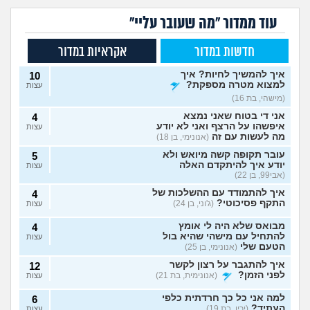
עוד ממדור "מה שעובר עליי"
חדשות במדור
אקראיות במדור
איך להמשיך לחיות? איך
10
למצוא מטרה מספקת?
עצות
(מישהי, בת 16)
אני די בטוח שאני נמצא
4
איפשהו על הרצף ואני לא יודע
עצות
מה לעשות עם זה
(אנונימי, בן 18)
עובר תקופה קשה מיואש ולא
5
יודע איך להיתקדם האלה
עצות
(אבי99, בן 22)
איך להתמודד עם ההשלכות של
4
התקף פסיכוטי?
(ג'וני, בן 24)
עצות
מבואס שלא היה לי אומץ
4
להתחיל עם מישהי שהיא בול
עצות
הטעם שלי
(אנונימי, בן 25)
איך להתגבר על רצון לקשר
12
לפני הזמן?
(אנונימית, בת 21)
עצות
למה אני כל כך חרדתית כלפי
6
העתיד?
(ירין, בת 19)
עצות