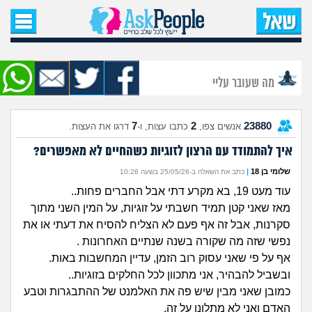
עמוד הבית
שאל שאלה
מה שעובר עליי
שאלות חדשות
7
2
23880
אנשים צפו,
כתבו עצות, ו-
דרגו את העצות.
שאלות שעוררו עניין
איך להתמודד עם הרצון לזוגיות כשהחיים לא מאפשרים?
עצות חדשות
שלומי בן 18
|
כתב את השאלה ב-25/05/26 בשעה 10:26
עוד מעט 19, בא מקרע דתי אבל החברים פחות..
מה קורה כאן?
מאז שאני קטן תמיד חשבתי על זוגיות, על המין השני מתוך
סקרנות, אבל זה אף פעם לא הצליח להסיח את דעתי או את
מתחם הטיפים
נפשי שזה מה שקורה בשנה שנתיים האחרונות .
אף על פי שאני עסוק רוב הזמן, עדיין המחשבות באות.
מדורים
ובשביל להבהיר, אני מתכוון לכל החלקים בזוגיות..
כמובן שאני מבין שיש פה את האלמנט של ההתבגרות וטבע
האדם ואני לא מתלונן על זה.