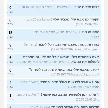
רכזת שירות ישיר
(אנונימית, בת 18, כתבה ב-29/07/26 18:16)
0
עצות
הקשר עם אבא שלי מכביד עליי
(Lamali, בת 26, כתבה
6
ב-29/07/26 18:05)
עצות
האם זה חוקי?
(אנונימית, בת 25, כתבה ב-29/07/26
15
17:56)
עצות
בחרדות קשות מעצם המחשבה על לעבוד
(בחורה של
9
חופש, בת 30, כתבה ב-29/07/26 17:47)
עצות
רוצה שההורים שלי יתגרשו אבל הם לא וגם מפחדת
6
להעלות את הנושא
(אנונימית, בת 23, כתבה ב-29/07/26 17:36)
עצות
גיליתי שאבא שלי בוגד באמא שלי, מה לעשות?
8
(אנונימי, בן 13, כתב ב-29/07/26 17:25)
עצות
אם לא אגיע לצו גיוס בגלל מצבי הנפשי
(מלשבית, בת 18,
2
כתבה ב-29/07/26 17:05)
עצות
לתת לה זמן ולהשאיר המצב כמו שהוא?
(Flo-T, בן 41, כתב
1
ב-29/07/26 16:56)
עצות
תדירות סקס, מה אפשר לעשות?
(נשוי, בן 28, כתב
8