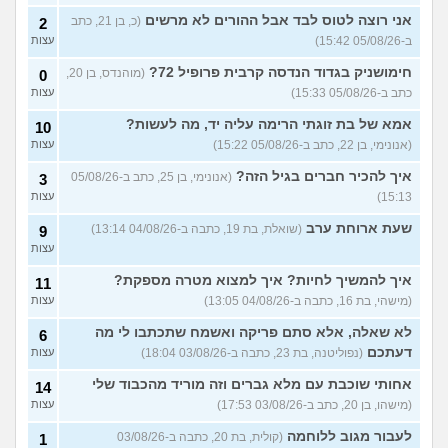
מחזור לאחר כמה שעות, זה
9
אני רוצה לטוס לבד אבל ההורים לא מרשים
בטוח?
(כ, בן 21, כתב
(שלומי, בן 21)
2
עצות
ב-05/08/26 15:42)
עצות
נשוי מפנטז על ליידיבויס
3
(מאטיטיהו, בן 37)
עצות
חימושניק בגדוד הנדסה קרבית פרופיל 72?
(מוהנדס, בן 20,
0
כתב ב-05/08/26 15:33)
עצות
למישהו יש עצה איך לדכא את
7
החשק המיני?
(יפה, בת 43)
עצות
אמא של בת זוגתי הרימה עליה יד, מה לעשות?
10
(אנונימי, בן 22, כתב ב-05/08/26 15:22)
עצות
עוד שאלות חדשות במדור
איך להכיר חברים בגיל הזה?
(אנונימי, בן 25, כתב ב-05/08/26
3
15:13)
עצות
שעת ארוחת ערב
(שואלת, בת 19, כתבה ב-04/08/26 13:14)
9
עצות
איך להמשיך לחיות? איך למצוא מטרה מספקת?
11
(מישהי, בת 16, כתבה ב-04/08/26 13:05)
עצות
לא שאלה, אלא סתם פריקה ואשמח שתכתבו לי מה
6
דעתכם
(נפוליטנה, בת 23, כתבה ב-03/08/26 18:04)
עצות
אחותי שוכבת עם מלא גברים וזה מוריד מהכבוד שלי
14
(מישהו, בן 20, כתב ב-03/08/26 17:53)
עצות
לעבור מגוב ללוחמה
(קולית, בת 20, כתבה ב-03/08/26
1