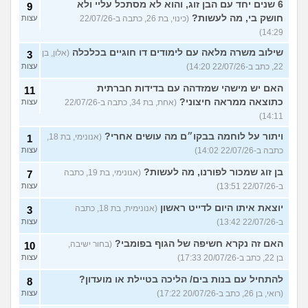
6 שנים יחד עם הבן זוג, והוא לא מסתכל עליי ולא
9
חושק בי, מה לעשות?
(כינוי, בת 26, כתבה ב-22/07/26
עצות
14:29)
שילוב משרה מלאה עם לימודים דו חוגיים בכלכלה
(אלון, בן
3
22, כתב ב-22/07/26 14:20)
עצות
האם יש מישהי שמזדהה עם בדידות חברתית
11
כתוצאה ממראה חיצוני?
(אחת, בת 34, כתבה ב-22/07/26
עצות
14:11)
ויתור על לוחמה בבקו״ם מה עושים אחרי?
(אנונימי, בת 18,
1
כתבה ב-22/07/26 14:02)
עצות
בן זוג שמכור לפורנו, מה לעשות?
(אנונימי, בת 19, כתבה
7
ב-22/07/26 13:51)
עצות
יוצאת איתו היום לדייט ראשון
(אנונימית, בת 18, כתבה
3
ב-22/07/26 13:42)
עצות
האם זה נקרא חשיפה של הגוף בפומבי?
(בחור ישיבה,
10
בן 22, כתב ב-20/07/26 17:33)
עצות
להתחיל עם בנות בים/ הליכה בטיילת או מועדון?
8
(רואי, בן 26, כתב ב-20/07/26 17:22)
עצות