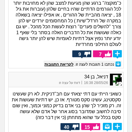
כ"מוקצה" ברגע שהן מגיעות למצב שהן לא מחויבות יותר
לכל הגורמים הדתיים שהיו בחיים שלהן (עוברות את גיל
18 , יציאה מהביית של ההורים , או אפילו יציאה בשאלה
במקרה של חרדל"שיות ) כל המחסומים יורדים יש להן
צורך "להשלים פערים" רוצות לעשות הכל מהכל . יש גם
כאלה שעושות את כל הדברים האלה בסתר בלי שאף 1
יודע יותר נפוץ אצל דתיות לאומיות שיש להן יותר גישה
לעולם החילוני מחרדיות
9
7
נכתבו
1
תגובות לעצה זו.
לקריאת התגובות
דניאל, בן 34
|
28/05/26 16:38
דווח על עצה זו
כשאני הייתי עם דתי יצאתי עם חב"דניקית. לא רק שעשינו
סקסטינג, עשינו סקס מטורף. אז כן, יש דתיות שעושות את
זה. רק מזכיר לך שהן בני אדם בדיוק כמוני וכמוך, ואין שום
סיבה לחשוב שמדובר בסוג אחר של אדם שלא עושה
סקס בכלל עד שהוא מתחתן (כי אין דבר כזה)
40
15