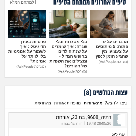
טיפים אחרונים ממתחם הטיפים
מה שעובר עליי
|
למתחם המלא
הוספת טיפ
שומרים על הגוף
פיננסי וכלכלה
מדברים על זה
בלי מסגרות ובלי
פרטיות בעידן
פתוח: 5 מיתוסים
שגרה: איך שומרים
הדיגיטלי: איך
בין הסדינים
על צעצועי מין
על שנת הילדים
לשמור על אנונימיות
שהגיע הזמן לנפץ
בחופש הגדול -
בלי לוותר על
ומצילים את השפיות
אמינות?
(מערכת AskPeople)
חיות מחמד
של ההורים?
(מערכת AskPeople)
(מערכת AskPeople)
יוקר המחיה
עצות הגולשים (
8
)
גאווה
כיצד להציג?
מהאהודות
מהפחות אהודות
מהחדשות
דתיה_9608, בת 23, אורחת
|
28/05/26 19:48
דווח על עצה זו
אני לא