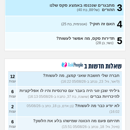
3
מתבגרים שנכנסו באמצע סקס שלנו
עשיתי את זה בפעם הראשונה
14
ההורים
(שלי88, בת 40)
עם בן מהשכבה… ועכשיו אני
עצות
מתה מפחד שהוא יספר לכולם
(בדוי, בת 15)
4
האם זה חוקי?
(אנונימית, בת 25)
בת 22 בתולה זה מוריד?
10
עצות
(Lora, בת 22)
5
תדירות סקס, מה אפשר לעשות?
מפנטז על חבר טוב שלי
(Pita, בן
4
(נשוי, בן 28)
28)
עצות
חרדי - נערות ליווי
(ישראל, בן
8
עצות
19)
שאלות חדשות ב
האם חוויתי תקיפה מינית?
14
עצות
חברה שלי חושבת שאני קמצן, מה לעשות?
(רוויטל, בת 24)
12
(ליאור, גיל: 23, נכתב ב-05/08/26 16:22)
עצות
בנות,אתן הייתן "מסדרות" את
5
אח שלכם במצב כזה?
עצות
גיליתי שבן זוגי היה בעבר עם טרנסיות והיו לו אפליקציות
6
(לוחם שקרוב ל'חרור, בן 21)
להיכרויות גברים
(שושנה, בת 37, כתבה ב-05/08/26 16:13)
עצות
מסאג׳יסט מעורער
4
לא יודע כבר מה לעשות?
(בן אדם, בן 18, כתב ב-05/08/26
2
עצות
(מסאג׳יסט מעורער, בן 26)
16:02)
עצות
אנחנו מקיימים יחסים עם
5
בגדים וזה לא מפריע לבעלי,
עצות
תהיתם פעם מה הכוונה שמישהו בלע את הלשון?
6
מה לעשות?
(דיאנה, בת 42)
(מיכל, גיל: 18, נכתב ב-05/08/26 15:51)
עצות