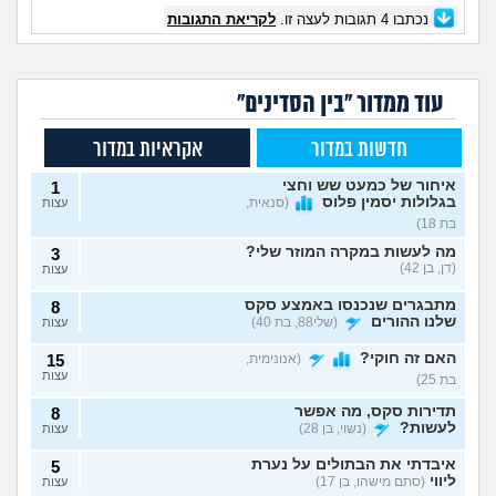
נכתבו
4
תגובות לעצה זו.
לקריאת התגובות
עוד ממדור "בין הסדינים"
חדשות במדור
אקראיות במדור
איחור של כמעט שש וחצי
1
בגלולות יסמין פלוס
(סנאית,
עצות
בת 18)
מה לעשות במקרה המוזר שלי?
3
(דן, בן 42)
עצות
מתבגרים שנכנסו באמצע סקס
8
שלנו ההורים
(שלי88, בת 40)
עצות
האם זה חוקי?
(אנונימית,
15
עצות
בת 25)
תדירות סקס, מה אפשר
8
לעשות?
(נשוי, בן 28)
עצות
איבדתי את הבתולים על נערת
5
ליווי
(סתם מישהו, בן 17)
עצות