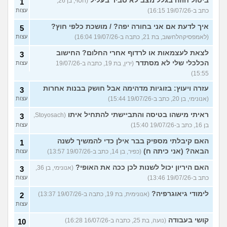
ביטול חוזה בגלל מצב לא סביר בעליל
(חסוי, בן 26,
1
כתב ב-19/07/26 16:15)
עצות
איך לדעת אם אני בחורה יפה? / מושכת כלפי חוץ?
5
(לאמפסיקהלחשוב, בת 21, כתבה ב-19/07/26 16:04)
עצות
לצאת לעצמאות או לרדוף אחרי החלום? החישוב
3
הכלכלי שלי לא מסתדר
(ירין, בת 19, כתבה ב-19/07/26
עצות
15:55)
עזרה ויעוץ: בזוגיות מדהימה אבל חושק בבנות אחרות
3
(אנונימי, בן 20, כתב ב-19/07/26 15:44)
עצות
ראיתי מישהו בטיסה והתביישתי להתחיל איתו
(Stoyosach,
3
בן 16, כתב ב-19/07/26 15:40)
עצות
האם קיבלתי מספיק בבר אילן כדי להמשיך לשנה
1
הבאה? (אני כיתה ח)
(כפיר, בן 14, כתב ב-19/07/26 13:57)
עצות
האם היריון יכול לשנות לכן ככה את האופי?
(אנונימי, בן 36,
3
כתב ב-19/07/26 13:46)
עצות
לימודי גיאוגרפיה?
(אנונימית, בת 19, כתבה ב-19/07/26 13:37)
2
עצות
קושי בעבודה
(נועה, בת 25, כתבה ב-16/07/26 16:28)
10