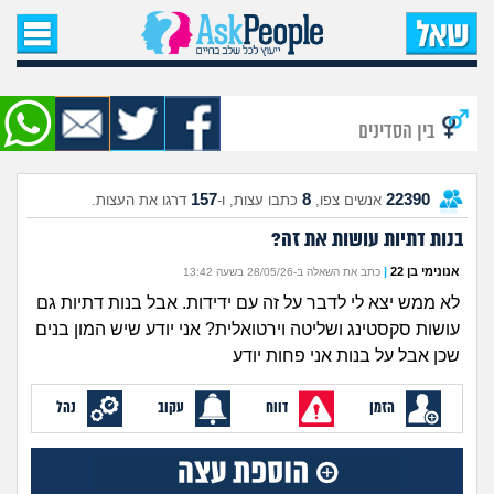
עמוד הבית
שאל שאלה
בין הסדינים
שאלות חדשות
157
8
22390
אנשים צפו,
כתבו עצות, ו-
דרגו את העצות.
שאלות שעוררו עניין
בנות דתיות עושות את זה?
עצות חדשות
אנונימי בן 22
|
כתב את השאלה ב-28/05/26 בשעה 13:42
לא ממש יצא לי לדבר על זה עם ידידות. אבל בנות דתיות גם
מה קורה כאן?
עושות סקסטינג ושליטה וירטואלית? אני יודע שיש המון בנים
שכן אבל על בנות אני פחות יודע
מתחם הטיפים
הזמן
דווח
עקוב
נהל
מדורים