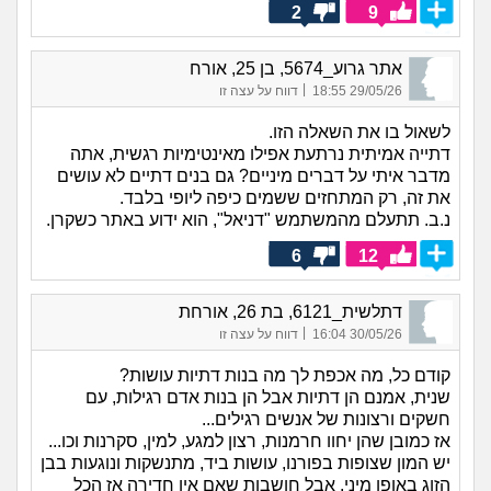
2
9
אתר גרוע_5674, בן 25, אורח
|
29/05/26 18:55
דווח על עצה זו
לשאול בו את השאלה הזו.
דתייה אמיתית נרתעת אפילו מאינטימיות רגשית, אתה
מדבר איתי על דברים מיניים? גם בנים דתיים לא עושים
את זה, רק המתחזים ששמים כיפה ליופי בלבד.
נ.ב. תתעלם מהמשתמש "דניאל", הוא ידוע באתר כשקרן.
6
12
דתלשית_6121, בת 26, אורחת
|
30/05/26 16:04
דווח על עצה זו
קודם כל, מה אכפת לך מה בנות דתיות עושות?
שנית, אמנם הן דתיות אבל הן בנות אדם רגילות, עם
חשקים ורצונות של אנשים רגילים...
אז כמובן שהן יחוו חרמנות, רצון למגע, למין, סקרנות וכו...
יש המון שצופות בפורנו, עושות ביד, מתנשקות ונוגעות בבן
הזוג באופן מיני, אבל חושבות שאם אין חדירה אז הכל