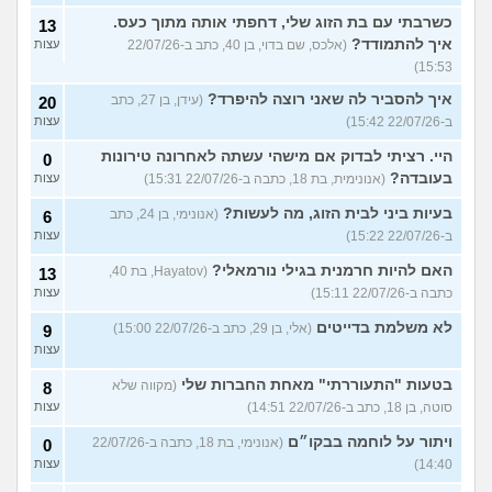
כשרבתי עם בת הזוג שלי, דחפתי אותה מתוך כעס.
13
איך להתמודד?
(אלכס, שם בדוי, בן 40, כתב ב-22/07/26
עצות
15:53)
איך להסביר לה שאני רוצה להיפרד?
(עידן, בן 27, כתב
20
ב-22/07/26 15:42)
עצות
היי. רציתי לבדוק אם מישהי עשתה לאחרונה טירונות
0
בעובדה?
(אנונימית, בת 18, כתבה ב-22/07/26 15:31)
עצות
בעיות ביני לבית הזוג, מה לעשות?
(אנונימי, בן 24, כתב
6
ב-22/07/26 15:22)
עצות
האם להיות חרמנית בגילי נורמאלי?
(Hayatov, בת 40,
13
כתבה ב-22/07/26 15:11)
עצות
לא משלמת בדייטים
(אלי, בן 29, כתב ב-22/07/26 15:00)
9
עצות
בטעות "התעוררתי" מאחת החברות שלי
(מקווה שלא
8
סוטה, בן 18, כתב ב-22/07/26 14:51)
עצות
ויתור על לוחמה בבקו״ם
(אנונימי, בת 18, כתבה ב-22/07/26
0
14:40)
עצות