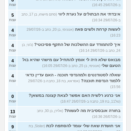
ב-29/07/26 16:45)
עצות
איבדתי את הבתולים על נערת ליווי
(סתם מישהו, בן 17, כתב
5
ב-29/07/26 16:34)
עצות
לעשות קרחת ולשים פאה
(אנונימי, בן 20, כתב ב-29/07/26
4
16:23)
עצות
איך להתמודד עם ההשלכות של התקף פסיכוטי?
(ג'וני, בן
4
24, כתב ב-29/07/26 16:14)
עצות
מבואס שלא היה לי אומץ להתחיל עם מישהי שהיא בול
4
הטעם שלי
(אנונימי, בן 25, כתב ב-29/07/26 16:05)
עצות
שאלה לסטודנטים ולמהנדסי תוכנה - האם עדיין כדאי
4
ללמוד הנדסת תוכנה?
(אסראא, בת 18, כתבה ב-29/07/26
עצות
15:56)
אני כרגע רלשית האם אפשר לצאת קצונה במשאן?
0
(טל11, בת 19, כתבה ב-26/07/26 16:47)
עצות
בחורה אובססיבית מה לעשות?
(אלירן, בן 30, כתב
13
ב-26/07/26 16:36)
עצות
אני חושדת שאח שלי עומד להסתפח לכת
(Sister, בת
9