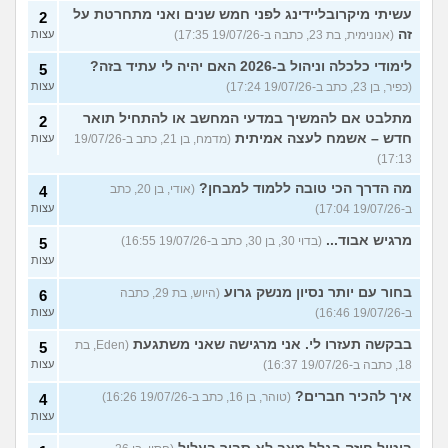
עשיתי מיקרובליידינג לפני חמש שנים ואני מתחרטת על
2
זה
(אנונימית, בת 23, כתבה ב-19/07/26 17:35)
עצות
לימודי כלכלה וניהול ב-2026 האם יהיה לי עתיד בזה?
5
(כפיר, בן 23, כתב ב-19/07/26 17:24)
עצות
מתלבט אם להמשיך במדעי המחשב או להתחיל תואר
2
חדש – אשמח לעצה אמיתית
(מדמח, בן 21, כתב ב-19/07/26
עצות
17:13)
מה הדרך הכי טובה ללמוד למבחן?
(אודי, בן 20, כתב
4
ב-19/07/26 17:04)
עצות
מרגיש אבוד...
(בדוי 30, בן 30, כתב ב-19/07/26 16:55)
5
עצות
בחור עם יותר נסיון מנשק גרוע
(היוש, בת 29, כתבה
6
ב-19/07/26 16:46)
עצות
בבקשה תעזרו לי. אני מרגישה שאני משתגעת
(Eden, בת
5
18, כתבה ב-19/07/26 16:37)
עצות
איך להכיר חברים?
(טוהר, בן 16, כתב ב-19/07/26 16:26)
4
עצות