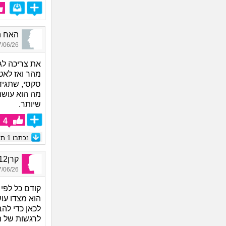
האח הגדול_456
06/26 17:28
את צריכה לג
מהר ואז לאט
סקסי, שתגידי
מה הוא עושה
שיותר.
4
נכתבו
1
תגו
קרן12, בת 41
06/26 19:22
קודם כל לפי
הוא מצדו עו
לכאן כדי להב
לרגשות של ה