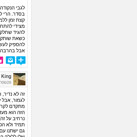
לגבי הנקודה
בסדר. הרי לא
קצת זמן ללמו
מצידי להתחי
להגיד שחלק 
כשאת שותקת 
להספיק לעשו
אבל בהרבה מ
Free King
06/26 13:58
זה לא נדיר, 
לגמור, אבל 
מתקדם לקראת
הזה הוא מעדי
נרחיב על זה)
תמיד ולא הכל
גם ישתנו עם 
שלו ללילה הב