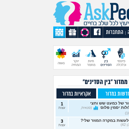
התחברות
|
פיננסי
בין
חיות
יוקר
גאווה
וכלכלה
הסדינים
מחמד
המחיה
ממדור "בין הסדינים"
דשות במדור
אקראיות במדור
ור של כמעט שש וחצי
1
לות יסמין פלוס
(סנאית,
עצות
לעשות במקרה המוזר שלי?
3
42)
עצות