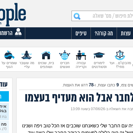
הרשמה
עצות
מה קורה?
טיפים
מהבקו"ם... ועד
לימודים
עבודה
חברים
בית, שכנים
מה שעובר
שומרים על
מתי?!
וסטודנטים
וקריירה
ואנשים
ושותפים
עליי
הגוף
עוד 
78
9
ים צפו,
כתבו עצות, ו-
דרגו את העצות.
חבר אבל הוא מעדיף בעצמו
ח
איח
 את השאלה ב-07/06/26 בשעה 13:09
בגלו
בת 18)
מה 
יה עם החבר שלי כשאנחנו שוכבים אז הכל טוב ויפה ושנינו
(דן, בן 
משל זה היה בלילה לפעמים בבוקר החבר שלי רוצה עוד