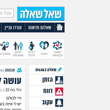
שאלות חדשות
עוררו עניין
המצב
היריון
הורות
זוגיות
מתבגרים
הבטחוני
ולידה
ומשפחה
שאלה
396862
20218
אנש
עושה ל
הזמן
דווח
נילי בת 22
|
כתבה
היי לכולם
עקוב
יש לי איזה בע
נהנים. ואם ל