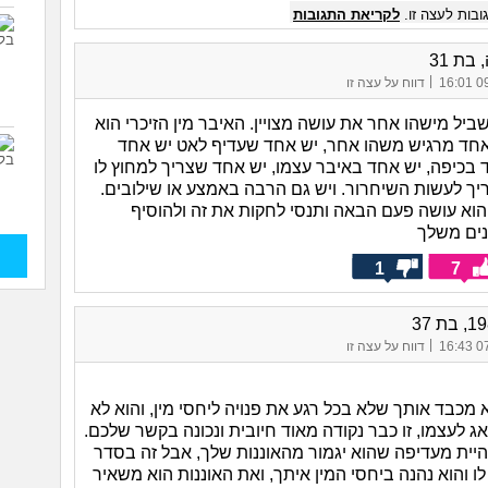
בות לעצה זו.
לקריאת התגובות
בת 31
|
09/
דווח על עצה זו
שביל מישהו אחר את עושה מצויין. האיבר מין הזיכרי הוא
 אחד מרגיש משהו אחר, יש אחד שעדיף לאט יש אחד
 בכיפה, יש אחד באיבר עצמו, יש אחד שצריך למחוץ לו
יך לעשות השיחרור. ויש גם הרבה באמצע או שילובים.
וא עושה פעם הבאה ותנסי לחקות את זה ולהוסיף
נים משלך
1
7
|
07/
דווח על עצה זו
מכבד אותך שלא בכל רגע את פנויה ליחסי מין, והוא לא
ג לעצמו, זו כבר נקודה מאוד חיובית ונכונה בקשר שלכם.
היית מעדיפה שהוא יגמור מהאוננות שלך, אבל זה בסדר
ו והוא נהנה ביחסי המין איתך, ואת האוננות הוא משאיר