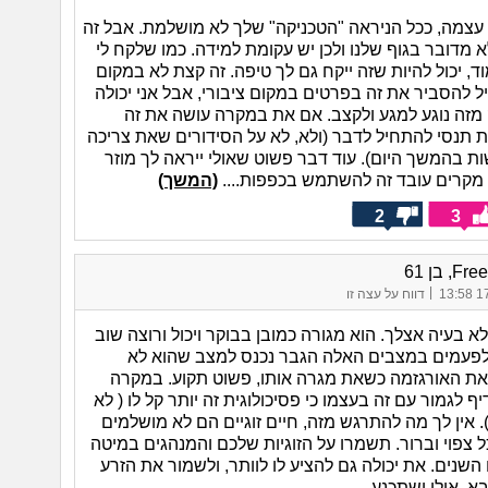
 עצמה, ככל הניראה "הטכניקה" שלך לא מושלמת. אבל זה
 מדובר בגוף שלנו ולכן יש עקומת למידה. כמו שלקח לי
ד, יכול להיות שזה ייקח גם לך טיפה. זה קצת לא במקום
ל להסביר את זה בפרטים במקום ציבורי, אבל אני יכולה
מזה נוגע למגע ולקצב. אם את במקרה עושה את זה
תנסי להתחיל לדבר (ולא, לא על הסידורים שאת צריכה
ת בהמשך היום). עוד דבר פשוט שאולי ייראה לך מוזר
קרים עובד זה להשתמש בכפפות....
(המשך)
2
3
, בן 61
|
17/
דווח על עצה זו
ולא בעיה אצלך. הוא מגורה כמובן בבוקר ויכול ורוצה שוב
לפעמים במצבים האלה הגבר נכנס למצב שהוא לא
 האורגזמה כשאת מגרה אותו, פשוט תקוע. במקרה
ף לגמור עם זה בעצמו כי פסיכולוגית זה יותר קל לו ( לא
. אין לך מה להתרגש מזה, חיים זוגיים הם לא מושלמים
 צפוי וברור. תשמרו על הזוגיות שלכם והמנהגים במיטה
השנים. את יכולה גם להציע לו לוותר, ולשמור את הזרע
א, אולי ישתכנע .