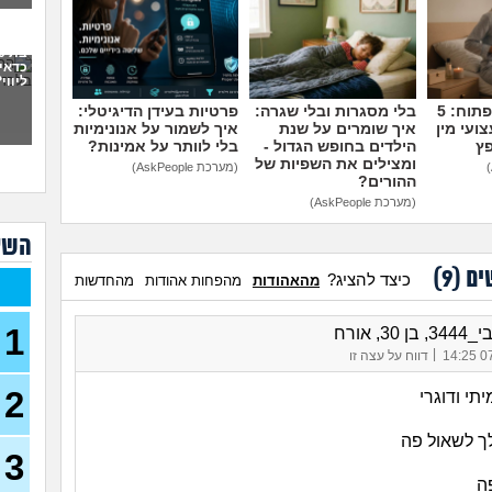
פתח
את 
ועכש
כדאי
ליווי
30)
מדברים על זה פתוח: 5
בלי מסגרות ובלי שגרה:
פרטיות בעידן הדיגיטלי:
מה א
לגב
ועי מין
איך שומרים על שנת
איך לשמור על אנונימיות
פץ
הילדים בחופש הגדול -
בלי לוותר על אמינות?
ומצילים את השפיות של
אפש
(מערכת AskPeople)
אבל 
ההורים?
(מערכת AskPeople)
עשי
השא
עם ב
מתה
ים (
9
)
כיצד להציג?
מהאהודות
מהפחות אהודות
מהחדשות
בת 22 בתולה זה מוריד?
1
30, אורח
(Lora, בת 22)
|
07/
דווח על עצה זו
מפנט
28)
2
תי ודוגרי
חרדי
לך לשאול פה
19)
3
האם 
ה