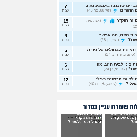
גרים שנכנסו באמצע סקס
7
 ההורים
(שלי88, בת 40)
עצות
זה חוקי?
(אנונימית,
15
עצות
רות סקס, מה אפשר
8
ות?
(נשוי, בן 28)
עצות
תי את הבתולים על נערת
5
(סתם מישהו, בן 17)
עצות
ת ביני לבית הזוג, מה
6
ות?
(אנונימי, בן 24)
עצות
להיות חרמנית בגילי
12
אלי?
(Hayatov, בת 40)
עצות
ות "התעוררתי" מאחת
8
רות שלי
(מקווה שלא
עצות
בן 18)
ת שעוררו עניין במדור
נים יחד עם הבן זוג, והוא
9
ו ברע ויש אצלו
שכבתי עם מלא
סתכל עליי ולא חושק בי,
עצות
 סקס שלנו, מה
גברים ונדבקתי
לעשות?
(כינוי, בת 26)
ת?
במחלות מין, לספר?
וג שמכור לפורנו, מה
7
ות?
(אנונימי, בת 19)
עצות