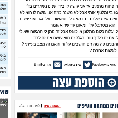
מתב
 פחות מתאים אז אני עושה לו ביד. שנינו נשארים בלי
שלנו
גע בי ומלטף אותי אבל לא משנה כמה אני עושה לו הוא לא
האם 
ואז באיזה שלב כבר נמאס לו והואשוכב על הגב ואני יושבת
בת 25)
 והוא מסתכל עליי ומאונן עד שהוא גומר.
תדי
י עלזה כלום מתלונן או כועס אבל זה נותן לי הרגשה שאולי
לעש
ו את זה כלכך טוב ובגלל זה הוא עושה את זה לבד
איבד
הבנים פה מה הם חושבים על זה והאם זה מצב בעייתי ?
ליווי
 לעשות אחרת ?
בעיו
לעש
שתף ב-Facebook
צייץ ב-twitter
שלח ב-Email
האם 
נורמ
בטע
החב
סוטה, 
שאלו
6 ש
נפרדנ
לא מ
סרטון
נים ממתחם הטיפים
מה 
לעשו
הוספת טיפ
|
למתחם המלא
בן ז
לעש