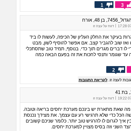
1
3
7, בן 48, אורח
|
07/
דווח על עצה זו
רות בעיקר את החלק העליון של הכיפה, לעשות לו ביד
 ואז שוב להגביר קצב. אם אפשר להוסיף לשון, מבט
 לו דברים מגרים תוך כדי. בנוסף, תמיד טוב שתסתכלי
 עד שגומר ותנסי לחכות את זה בפעם הבאה כמה
2
בות לעצה זו.
לקריאת התגובות
|
07/
דווח על עצה זו
 מה שאת מתארת יש בינכם מערכת יחסים בריאה וטובה.
שה הכל כדי שלא תרגישי רע עם עצמך. את מצידך נכנסת
ין איך לגרום לו להרגיש טוב יותר. כלומר שניכם קשובים
צד השני וזה בסיס מצויין למערכת יחסים.