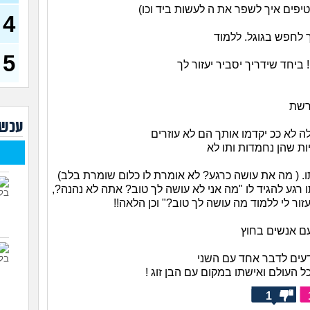
(רוויט
טיפים איך לשפר את ה לעשות ביד וכו)
4
בנות
אח 
 לחפש בגוגל. ללמוד
(לוחם
5
ביחד שידריך יסביר יעזור לך
מסא
(מסאג
אנחנ
רשת
בגדי
מה 
עכשי
 לא ככ יקדמו אותך הם לא עוזרים
מחזו
בטו
ות שהן נחמדות ותו לא
נשוי
ו. ( מה את עושה כרגע? לא אומרת לו כלום שומרת בלב)
(מאטיט
רגע להגיד לו "מה אני לא עושה לך טוב? אתה לא נהנה?,
זור לי ללמוד מה עושה לך טוב?" וכן הלאה!!
למיש
החש
עם אנשים בחוץ
דעים לדבר אחד עם השני
 העולם ואישתו במקום עם הבן זוג !
1