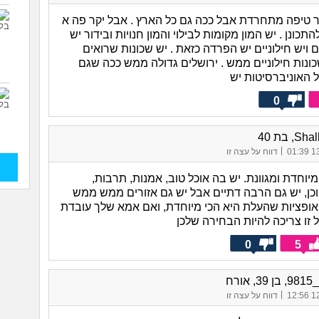
יר טיפה מתחרדת אבל ככה גם כל הארץ . אבל יקר פה א
כונן . יש המון מקומות לבילוי והמון חנויות ובידור יש
 ויש חילוניים יש הפרדה כזאת . יש שכונות שרואים
ונות חילוניים ממש . ירושלים גדולה ממש ככה שגם
 האוניברסיטות יש
0
, בת 40
|
13/
דווח על עצה זו
מיוחדת ומגוונת. יש בה אוכל טוב, אמנות, תרבות,
כן, יש גם הרבה דתיים אבל יש גם אזורים ממש ממש
האופציות שהעלת היא הכי מיוחדת, ואם אמא שלך עובדת
 זו צריכה להיות הבחירה שלכן
0
5
אורח
|
12/
דווח על עצה זו