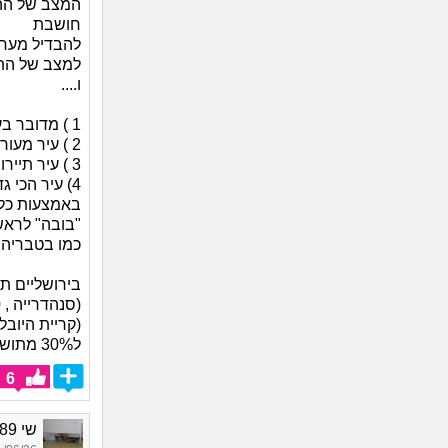
המצב של הה
חושבת
להבדיל מערי
למצב של התח
ו....
1 ) מדובר בעיר בירה שמרוכזים בה רוב מוסדות השלטון
2 ) עיר מעורבת
3 ) עיר תיירות חזקה מאוד
4) עיר הכי 
באמצעות כל 
"בובה" לראש
כמו בטבריה 
בירושליים תמ
(קריית היובל
ל30% מתושבי העיר או שיש...
6
שי 1989, בת 37