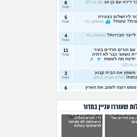
 דירה עם בן זוג
(lili, בת 25)
6
עצות
ר לירושלים כצעירה
5
נית? טעות?
(סנופקין, בת
עצות
לייצר חברויות?
(נועהלה, בת
4
עצות
עם הורים חרדים בעיר
11
ת כשאני כבר לא דתיה
עצות
יודעת מה לעשות
 בת 22)
 משפץ את הבית קבוע
3
תות!
(אליהו הנביא, בן 24)
עצות
ממש רוצה לעזוב את הארץ
6
עצות
עושים עם כלבה שנובחת
3
ת שעוררו עניין במדור
זמן?
(יוחאי, בן 30)
עצות
ה מרובת ילדים
שילמתי 1200 שקל
 להשקיע במערכת סינון
4
 את החיים שלי
כדי לגרש חולדה
?
(אנונימי, בן 43)
ום
והשותפה לא מציעה
עצות
להשתתף בעלות
של שותפה מרגיש יותר
4
 בבית, כמעט שותף אבל
עצות