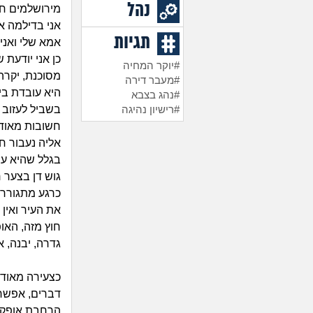
נהל
מירושלמים חי
אני בדילמה א
תגיות
אמא שלי ואני.
כן אני יודעת
#יוקר המחיה
מסוכנת, יקרה 
#מעבר דירה
היא עובדת ביר
#נהג בצבא
בשביל לעזוב א
#רישיון נהיגה
חשובות מאוד 
אליה נעבור ח
בגלל שהיא עו
גוש דן בצער ר
כרגע מתגוררו
את העיר ואין
חוץ מזה, האופ
גדרה, יבנה, א
כצעירה מאוד ח
דברים, אפשרו
הרחבת אופקים