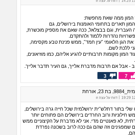
11/
דווח על עצה זו
 המון ממה שאת מחפשת:
המון תארים בתחומי האומנות בירושלים, גם
 העברית, וגם בבצלאל, ככה שאם את מספיק מוכשרת,
פשרויות נהדרות ללמוד ולהתקדם.
 את הגן הלאומי "עין חמד", ממש פנינת טבע מקסימה,
י ללכת לשם.
וד המון מקומות תרבותיים להגיע אליהם, כמו מוזיאונים,
ב - אבל אם תרבות מדברת אלייך, גם העיר תדבר אלייך.
3
7
 בת 23, אורחת
|
12/
דווח על עצה זו
שלי בתור דתלש"ית ירושלמית שכל חייה גרה בירושלים,
ש חילוניות ורוב החרדים בירושלים הם פתוחים יותר
ית, לא פאנטיים מדי. אני לא מדברת על הקיצוניים ממש
שמפגינים וזה שהם גם ככה לרוב בשכונה נפרדת
ם.