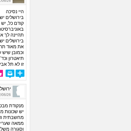
06/26 14:25
היי נסיכה
בירושלים יש
קודם כל, יש 
באוניברסיטה
תהיינה לך א
בירושלים יש
את מאוד תהנ
וכמובן שיש ע
תיאטרון וכד'.
זו לא תל אבי
ירושלמית_9884,
06/26 19:29
מנקודת מבט 
יש שכונות ממ
מחשבתית ודת
ממאה שערים 
וסגורה משלה