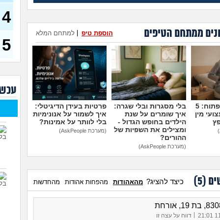
איכו
4
עם 
שכני
נים ממתחם הטיפים
הוספת טיפ
|
למתחם המלא
העמ
5
(דואגת
איך 
(אישה,
איפ
עכשי
וחק
מדברים על זה פתוח: 5
בלי מסגרות ובלי שגרה:
פרטיות בעידן הדיגיטלי:
השכ
ועי מין
איך שומרים על שנת
איך לשמור על אנונימיות
המדר
פץ
הילדים בחופש הגדול -
בלי לוותר על אמינות?
לעש
ומצילים את השפיות של
(מערכת AskPeople)
ההורים?
שכנ
עוש
(מערכת AskPeople)
השו
שות
בחד
ים (
5
)
כיצד להציג?
מהאהודות
מהפחות אהודות
מהחדשות
|
11/
דווח על עצה זו