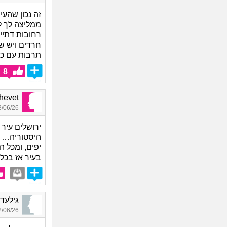
זה נכון שהע
ממליצה לך להת
רחובות דתיים
חרדים ויש שכ
תרבות עם כל
8
Shalhevet
06/26 01:39
ירושלים עיר 
היסטוריה… ו
יפים, ומכל 
בעיר אז בכלל
גילעד_9815, בן 39, 
06/26 12:56