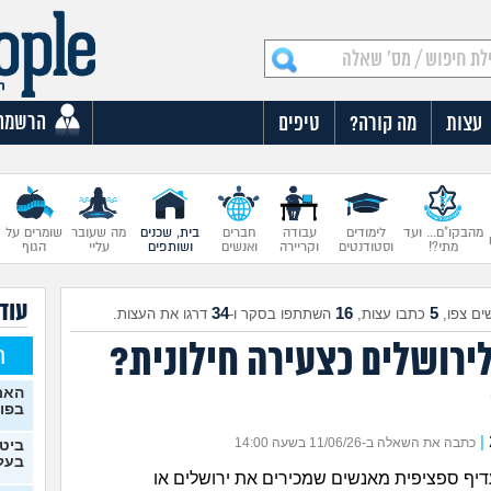
הרשמה
עצות
מה קורה?
טיפים
מהבקו"ם... ועד
לימודים
עבודה
חברים
בית, שכנים
מה שעובר
שומרים על
מתי?!
וסטודנטים
וקריירה
ואנשים
ושותפים
עליי
הגוף
עוד 
34
16
5
ים צפו,
כתבו עצות,
השתתפו בסקר ו-
דרגו את העצות.
לירושלים כצעירה חילונית?
ח
האם
בפו
|
כתבה את השאלה ב-11/06/26 בשעה 14:00
ביטו
בעל
דיף ספציפית מאנשים שמכירים את ירושלים או