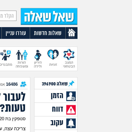
שאלות חדשות
עוררו עניין
המצב
היריון
הורות
זוגיות
מתבגרים
הבטחוני
ולידה
ומשפחה
שאלה
396900
16486
אנש
לעבור 
הזמן
טעות?
דווח
סנופקין בת 20
עקוב
צריכה עצה, ע