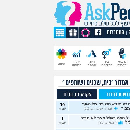
התחברות
|
פיננסי
בין
חיות
יוקר
גאווה
וכלכלה
הסדינים
מחמד
המחיה
ממדור "בית, שכנים ושותפים "
דשות במדור
אקראיות במדור
 זה נקרא חשיפה של הגוף
10
מבי?
(בחור ישיבה, בן 22)
עצות
ל חוזה בגלל מצב לא סביר
1
יל
(חסוי, בן 26)
עצות