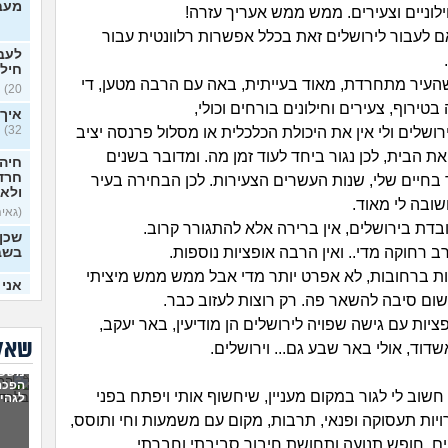
מעבר
לוניים וצעירים. ממש ממש אעריך עזרה!
ם לעבור לירושלים זאת בכלל אפשרות רלוונטית עבור
לעבו
חילו
 שהעיר מתחרדת, מאוד בעייתית, באה עם הרבה מטען, די
20)
בטירוף, צעירים וחילונים בורחים וכולי,
איך 
32)
ושלים ולי אין את היכולת הכלכלית או מסלול פרנסה יציב
ת הבית, לכן נגור ביחד לעוד זמן מה. ומדובר בשנים
חיה 
חרדי
בחיים שלי, שנות העשרים הצעירות. לכן הבחירה בעיר
ולא 
שובה לי מאוד.
(גאיה,
בדת בירושלים, אין ברירה אלא להתגורר קרוב.
שכן
ב רחוקה מדי.. ואין הרבה אופציות נוספות.
בשב
ת ברחובות, לא אפרט יותר מדי אבל ממש ממש מיציתי
אני 
 שום סיבה להשאר פה. רק רוצות לעזוב כבר.
(Noa, בת 20)
ציות עם גישה שפויה לירושלים הן מודיעין, באר יעקב,
מה 
שאלו
שדוד, אולי באר שבע גם... וירושלים.
כל ה
משפח
שווה
הפכה
שוב לי לגור במקום מעניין, שיחשוף אותי ויפתח בפני
מים
לגהינ
יות תעסוקה ופנאי, תרבות, מקום עם משמעות וחי ותוסס,
חבר 
, חופש תנועה ותחושת חיבור סביבתי וחברתי.
מידי