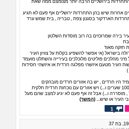
תחרדות בירושליים הרבה יותר מצומצם ממה שאת
ם אחרות שיש בהן התחרדות ירושליים אף פעם לא תגיע
רדות הארדקור בסגנון צפת , טבריה , בית שמש ערד
גדולה בישראל (אי אפשר להשפיע בקלות על צוויון העיר
מיני מהלכים פוליטים מלוכלכים בעירייה והשתלט מועמד
ות העיר מטעם איזשהי מפלגה חרדית או איזשהי חסידות
)
יד היו חרדים , יש בה אזורים חרדים מובהקים
(סנהדרייה , 100 שערים ו...) ויש אזורים עם נוכחות חרדית חלקית
 , מוסררה ו...) אבל זה אף פעם לא יגיע למצב שהם מעל
(המשך)
1
|