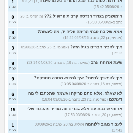
אני רוצה לטוס לבד אבל ההורים לא מרשים
(כ, בן 21, כתב
1
מסיימת תואר במדמח ולא
3
יודעת לאן להמשיך מפה
(נועם,
עצות
ב-05/08/26 15:42)
עצות
בת 23)
חימושניק בגדוד הנדסה קרבית פרופיל 72?
(מוהנדס, בן 20,
0
שאלות על המקצוע של הנהלת
5
כתב ב-05/08/26 15:33)
עצות
חשבונות
(מישהי, בת 30)
עצות
אמא של בת זוגתי הרימה עליה יד, מה לעשות?
8
איך לשפר את הנושא
4
התעסוקתי?
(אנונימית, בת 27)
עצות
(אנונימי, בן 22, כתב ב-05/08/26 15:22)
עצות
איך להבין מה הכיוון שלי?
איך להכיר חברים בגיל הזה?
4
(אנונימי, בן 25, כתב ב-05/08/26
3
(אנונימית, בת 21)
עצות
15:13)
עצות
עוד שאלות חדשות במדור
שעת ארוחת ערב
(שואלת, בת 19, כתבה ב-04/08/26 13:14)
9
עצות
איך להמשיך לחיות? איך למצוא מטרה מספקת?
9
(מישהי, בת 16, כתבה ב-04/08/26 13:05)
עצות
לא שאלה, אלא סתם פריקה ואשמח שתכתבו לי מה
6
דעתכם
(נפוליטנה, בת 23, כתבה ב-03/08/26 18:04)
עצות
אחותי שוכבת עם מלא גברים וזה מוריד מהכבוד שלי
15
(מישהו, בן 20, כתב ב-03/08/26 17:53)
עצות
לעבור מגוב ללוחמה
(קולית, בת 20, כתבה ב-03/08/26
1
17:42)
עצות