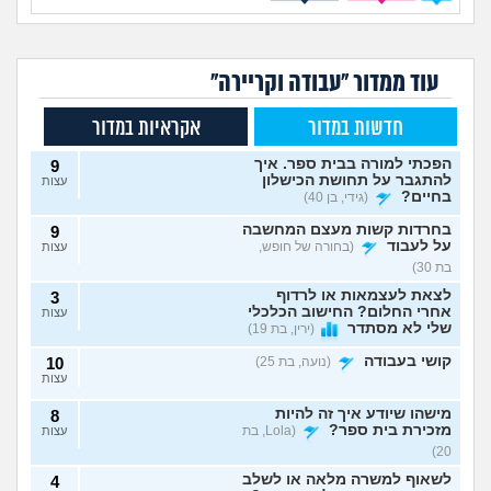
עוד ממדור "עבודה וקריירה"
חדשות במדור
אקראיות במדור
הפכתי למורה בבית ספר. איך
9
להתגבר על תחושת הכישלון
עצות
בחיים?
(גידי, בן 40)
בחרדות קשות מעצם המחשבה
9
על לעבוד
(בחורה של חופש,
עצות
בת 30)
לצאת לעצמאות או לרדוף
3
אחרי החלום? החישוב הכלכלי
עצות
שלי לא מסתדר
(ירין, בת 19)
קושי בעבודה
(נועה, בת 25)
10
עצות
מישהו שיודע איך זה להיות
8
מזכירת בית ספר?
(Lola, בת
עצות
20)
לשאוף למשרה מלאה או לשלב
4