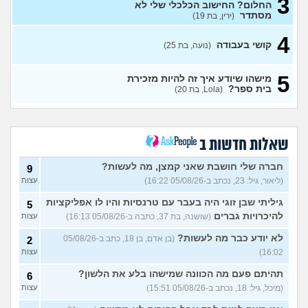
3
החלום? החישוב הכלכלי שלי לא
תורים בבלינסון, כדאי?
(דוי, בת
עצות
מסתדר
(ירין, בת 19)
22)
בת 26 מרגישה אבודה
4
(לי, בת
4
קושי בעבודה
(נועה, בת 25)
26)
עצות
קריירה בנקאית המלצות?
3
5
מישהו שיודע איך זה להיות מזכירת
(מתעניינת, בת 25)
עצות
בית ספר?
(Lola, בת 20)
מחפשת המלצה על תוכנה
3
למרפאה או מערכת מומלצת
עצות
לרופאים. מה הכי טוב היום?
(מרפאת ט.ט, בת 40)
שאלות חדשות ב
במה לעבוד?
(אנונימי, בן 17)
3
עצות
חברה שלי חושבת שאני קמצן, מה לעשות?
9
(ליאור, גיל: 23, נכתב ב-05/08/26 16:22)
עצות
שחוק עד דמעות מעבודה
3
זמנית: האם לחתום אבטלה
עצות
גיליתי שבן זוגי היה בעבר עם טרנסיות והיו לו אפליקציות
5
ולהשקיע בהייטק או למצוא
עבודה אחרת?
להיכרויות גברים
(שושנה, בת 37, כתבה ב-05/08/26 16:13)
עצות
(סטודנט, בן 22)
לא יודע כבר מה לעשות?
(בן אדם, בן 18, כתב ב-05/08/26
2
איך מוצאים עבודה בעיר שלי?
5
16:02)
עצות
(אסי, בן 38)
עצות
תהיתם פעם מה הכוונה שמישהו בלע את הלשון?
6
האם כדאי עגלות באמריקה/
3
(מיכל, גיל: 18, נכתב ב-05/08/26 15:51)
עצות
קוסמטיקה?
(אנגל, בת 22)
עצות