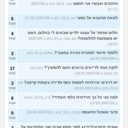
התכנים ועכשיו אני חושש
(אבי, בן 30, כתב ב-20/07/26
עצות
17:11)
לצאת מהצבא על נפשי
(יוני, בן 19, כתב ב-20/07/26 17:02)
5
עצות
חלום שחוזר על עצמו ילדים שבאים לי בחלום, האם
4
יש משמעות לחלומות?
(אב עובד, בן 44, כתב ב-20/07/26
עצות
16:53)
ללמוד סיעוד למטרת הגירה במצבי?
(אלכס, בן 31, כתב
3
ב-20/07/26 16:42)
עצות
לוקח אותי לדייטים גרועים האם להמשיך?
(נטע, בת
17
21, כתבה ב-20/07/26 16:31)
עצות
יש דרכים יצירתיות לעשות כסף מדירה בקומת קרקע?
(שי,
3
בן 23, כתב ב-20/07/26 16:20)
עצות
למה אני כל כך חרדתית כלפי העתיד?
(ירין, בת 19, כתבה
6
ב-20/07/26 16:09)
עצות
מיוני אשכול התעופה
(ככככ, בן 18, כתב ב-20/07/26 16:00)
0
עצות
עשיתי מיקרובליידינג לפני חמש שנים ואני מתחרטת על
2