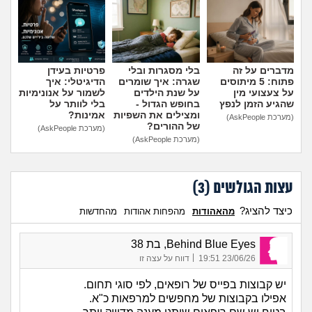
הוספת טיפ
מדברים על זה
בלי מסגרות ובלי
פרטיות בעידן
פתוח: 5 מיתוסים
שגרה: איך שומרים
הדיגיטלי: איך
על צעצועי מין
על שנת הילדים
לשמור על אנונימיות
שהגיע הזמן לנפץ
בחופש הגדול -
בלי לוותר על
ומצילים את השפיות
אמינות?
(מערכת AskPeople)
של ההורים?
(מערכת AskPeople)
(מערכת AskPeople)
עצות הגולשים (
3
)
כיצד להציג?
מהאהודות
מהפחות אהודות
מהחדשות
Behind Blue Eyes, בת 38
|
23/06/26 19:51
דווח על עצה זו
יש קבוצות בפייס של רופאים, לפי סוגי תחום.
אפילו בקבוצות של מחפשים למרפאות כ"א.