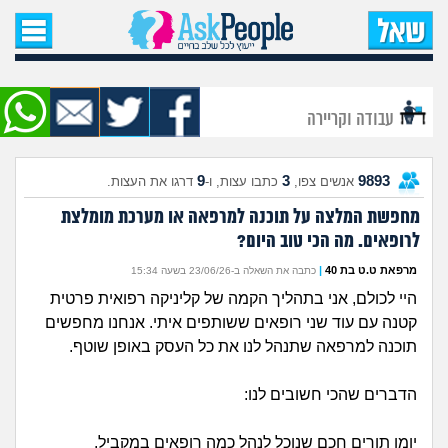
עמוד הבית
שאל שאלה
עבודה וקריירה
שאלות חדשות
9
3
9893
אנשים צפו,
כתבו עצות, ו-
דרגו את העצות.
שאלות שעוררו עניין
מחפשת המלצה על תוכנה למרפאה או מערכת מומלצת
לרופאים. מה הכי טוב היום?
עצות חדשות
מרפאת ט.ט בת 40
|
כתבה את השאלה ב-23/06/26 בשעה 15:34
מה קורה כאן?
היי לכולם, אני בתהליך הקמה של קליניקה רפואית פרטית
קטנה עם עוד שני רופאים ששותפים איתי. אנחנו מחפשים
מתחם הטיפים
תוכנה למרפאה שתנהל לנו את כל העסק באופן שוטף.
הדברים שהכי חשובים לנו:
מדורים
יומן תורים חכם שנוכל לנהל כמה רופאים במקביל.