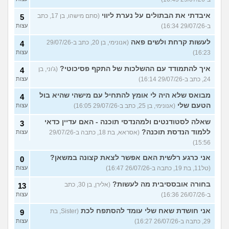
איבדתי את הבתולים על נערת ליווי
(סתם מישהו, בן 17, כתב
5
ב-29/07/26 16:34)
עצות
לעשות קרחת ולשים פאה
(אנונימי, בן 20, כתב ב-29/07/26
4
16:23)
עצות
איך להתמודד עם ההשלכות של התקף פסיכוטי?
(ג'וני, בן
4
24, כתב ב-29/07/26 16:14)
עצות
מבואס שלא היה לי אומץ להתחיל עם מישהי שהיא בול
4
הטעם שלי
(אנונימי, בן 25, כתב ב-29/07/26 16:05)
עצות
שאלה לסטודנטים ולמהנדסי תוכנה - האם עדיין כדאי
3
ללמוד הנדסת תוכנה?
(אסראא, בת 18, כתבה ב-29/07/26
עצות
15:56)
אני כרגע רלשית האם אפשר לצאת קצונה במשאן?
0
(טל11, בת 19, כתבה ב-26/07/26 16:47)
עצות
בחורה אובססיבית מה לעשות?
(אלירן, בן 30, כתב
13
ב-26/07/26 16:36)
עצות
אני חושדת שאח שלי עומד להסתפח לכת
(Sister, בת
9
29, כתבה ב-26/07/26 16:27)
עצות