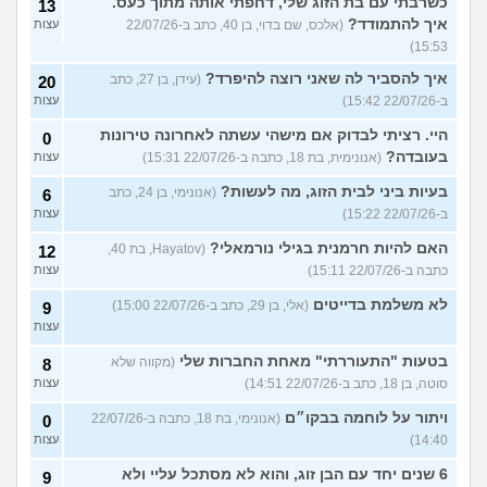
כשרבתי עם בת הזוג שלי, דחפתי אותה מתוך כעס.
13
איך להתמודד?
(אלכס, שם בדוי, בן 40, כתב ב-22/07/26
עצות
15:53)
איך להסביר לה שאני רוצה להיפרד?
(עידן, בן 27, כתב
20
ב-22/07/26 15:42)
עצות
היי. רציתי לבדוק אם מישהי עשתה לאחרונה טירונות
0
בעובדה?
(אנונימית, בת 18, כתבה ב-22/07/26 15:31)
עצות
בעיות ביני לבית הזוג, מה לעשות?
(אנונימי, בן 24, כתב
6
ב-22/07/26 15:22)
עצות
האם להיות חרמנית בגילי נורמאלי?
(Hayatov, בת 40,
12
כתבה ב-22/07/26 15:11)
עצות
לא משלמת בדייטים
(אלי, בן 29, כתב ב-22/07/26 15:00)
9
עצות
בטעות "התעוררתי" מאחת החברות שלי
(מקווה שלא
8
סוטה, בן 18, כתב ב-22/07/26 14:51)
עצות
ויתור על לוחמה בבקו״ם
(אנונימי, בת 18, כתבה ב-22/07/26
0
14:40)
עצות
6 שנים יחד עם הבן זוג, והוא לא מסתכל עליי ולא
9