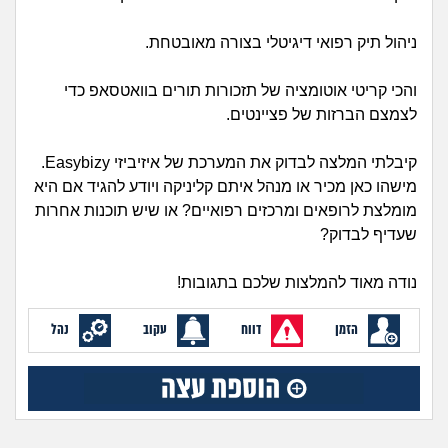
זוגיות
חיפוש שאלות
ניהול תיק רפואי דיגיטלי בצורה מאובטחת.
|
היריון ולידה
הרשמה
התחברות
והכי קריטי אוטומציה של תזכורות תורים בוואטסאפ כדי
הורות ומשפחה
לצמצם הברזות של פציינטים.
מתבגרים
קיבלתי המלצה לבדוק את המערכת של איזיביזי Easybizy.
מישהו כאן מכיר או מנהל איתם קליניקה ויודע להגיד אם היא
מהבקו"ם... ועד מתי?!
מומלצת לרופאים ומרכזים רפואיים? או שיש תוכנות אחרות
שעדיף לבדוק?
לימודים וסטודנטים
נודה מאוד להמלצות שלכם בתגובות!
עבודה וקריירה
הזמן
דווח
עקוב
נהל
חברים ואנשים
בית, שכנים ושותפים