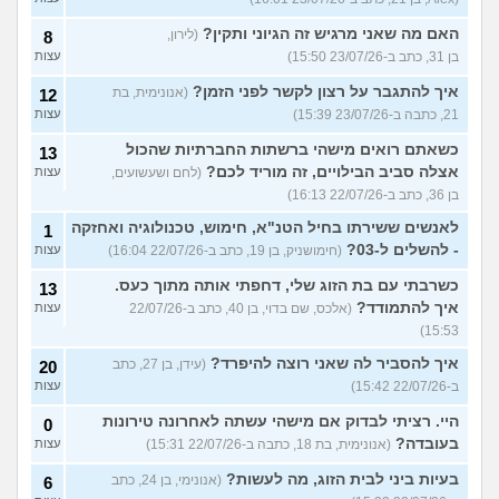
האם מה שאני מרגיש זה הגיוני ותקין?
(לירון,
8
בן 31, כתב ב-23/07/26 15:50)
עצות
איך להתגבר על רצון לקשר לפני הזמן?
(אנונימית, בת
12
21, כתבה ב-23/07/26 15:39)
עצות
כשאתם רואים מישהי ברשתות החברתיות שהכול
13
אצלה סביב הבילויים, זה מוריד לכם?
(לחם ושעשועים,
עצות
בן 36, כתב ב-22/07/26 16:13)
לאנשים ששירתו בחיל הטנ"א, חימוש, טכנולוגיה ואחזקה
1
- להשלים ל-03?
(חימושניק, בן 19, כתב ב-22/07/26 16:04)
עצות
כשרבתי עם בת הזוג שלי, דחפתי אותה מתוך כעס.
13
איך להתמודד?
(אלכס, שם בדוי, בן 40, כתב ב-22/07/26
עצות
15:53)
איך להסביר לה שאני רוצה להיפרד?
(עידן, בן 27, כתב
20
ב-22/07/26 15:42)
עצות
היי. רציתי לבדוק אם מישהי עשתה לאחרונה טירונות
0
בעובדה?
(אנונימית, בת 18, כתבה ב-22/07/26 15:31)
עצות
בעיות ביני לבית הזוג, מה לעשות?
(אנונימי, בן 24, כתב
6