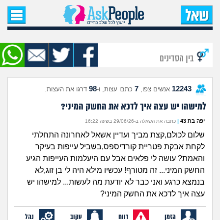
עמוד הבית
שאל שאלה
בין הסדינים
שאלות חדשות
98
7
12243
אנשים צפו,
כתבו עצות, ו-
דרגו את העצות.
שאלות שעוררו עניין
למישהו יש עצה איך לדכא את החשק המיני?
עצות חדשות
יפה בת 43
|
כתבה את השאלה ב-29/06/26 בשעה 16:22
שלום לכולם,קצת מביך ועדיין אשאל לאחרונה התחלתי
מה קורה כאן?
לקחת אבקת פטריית קורדיספס,בשביל עייפות בעיקר
והאמת? עושה לי פלאים אבל עם היעלמות העייפות הגיע
מתחם הטיפים
החשק המיני... זה מטורף! עכשיו מילא היה לי בן זוג,לא
בנמצא כרגע ואני כבר לא יודעת מה לעשות... למישהו יש
עצה איך לדכא את החשק המיני?
מדורים
הזמן
דווח
עקוב
נהל