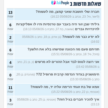
19)
שאלות חדשות ב
האם חוויתי תקיפה מינית?
14
עצות
חברה שלי חושבת שאני קמצן, מה לעשות?
(רוויטל, בת 24)
13
(ליאור, גיל: 23, נכתב ב-05/08/26 16:22)
עצות
בנות,אתן הייתן "מסדרות" את
5
אח שלכם במצב כזה?
עצות
גיליתי שבן זוגי היה בעבר עם טרנסיות והיו לו אפליקציות
6
(לוחם שקרוב ל'חרור, בן 21)
להיכרויות גברים
(שושנה, בת 37, כתבה ב-05/08/26 16:13)
עצות
מסאג׳יסט מעורער
4
לא יודע כבר מה לעשות?
(בן אדם, בן 18, כתב ב-05/08/26
2
עצות
(מסאג׳יסט מעורער, בן 26)
16:02)
עצות
אנחנו מקיימים יחסים עם
5
בגדים וזה לא מפריע לבעלי,
עצות
תהיתם פעם מה הכוונה שמישהו בלע את הלשון?
6
מה לעשות?
(דיאנה, בת 42)
(מיכל, גיל: 18, נכתב ב-05/08/26 15:51)
עצות
מחזור לאחר כמה שעות, זה
9
אני רוצה לטוס לבד אבל ההורים לא מרשים
בטוח?
(כ, בן 21, כתב
(שלומי, בן 21)
4
עצות
ב-05/08/26 15:42)
עצות
נשוי מפנטז על ליידיבויס
5
(מאטיטיהו, בן 37)
עצות
חימושניק בגדוד הנדסה קרבית פרופיל 72?
(מוהנדס, בן 20,
0
כתב ב-05/08/26 15:33)
עצות
למישהו יש עצה איך לדכא את
7
החשק המיני?
(יפה, בת 43)
עצות
אמא של בת זוגתי הרימה עליה יד, מה לעשות?
11
(אנונימי, בן 22, כתב ב-05/08/26 15:22)
עצות
עוד שאלות חדשות במדור
איך להכיר חברים בגיל הזה?
(אנונימי, בן 25, כתב ב-05/08/26
3
15:13)
עצות