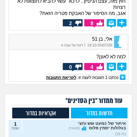
חוץ מזה, עצם הניסיון ,"לדכא" עשוי להביא לתוצאות לא
רצויות
אגב, מה הסיפור של האבקת פטריה הזאת?
2
8
אלי, בן 51
|
05/07/26 19:10
דווח על עצה זו
למה לא לאונן?
0
4
נכתבו
1
תגובות לעצה זו.
לקריאת התגובות
עוד ממדור "בין הסדינים"
חדשות במדור
אקראיות במדור
איחור של כמעט שש וחצי
1
בגלולות יסמין פלוס
(סנאית,
עצות
בת 18)