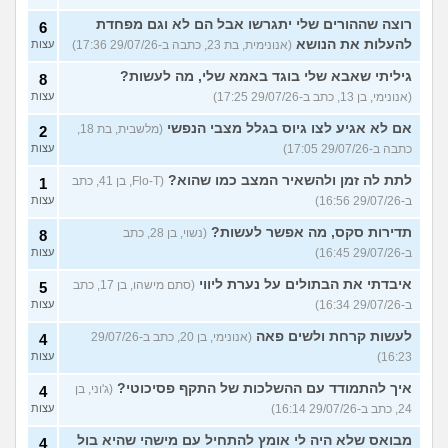
רוצה שההורים שלי יתגרשו אבל הם לא וגם מפחדת
6
להעלות את הנושא
(אנונימית, בת 23, כתבה ב-29/07/26 17:36)
עצות
גיליתי שאבא שלי בוגד באמא שלי, מה לעשות?
8
(אנונימי, בן 13, כתב ב-29/07/26 17:25)
עצות
אם לא אגיע לצו גיוס בגלל מצבי הנפשי
(מלשבית, בת 18,
2
כתבה ב-29/07/26 17:05)
עצות
לתת לה זמן ולהשאיר המצב כמו שהוא?
(Flo-T, בן 41, כתב
1
ב-29/07/26 16:56)
עצות
תדירות סקס, מה אפשר לעשות?
(נשוי, בן 28, כתב
8
ב-29/07/26 16:45)
עצות
איבדתי את הבתולים על נערת ליווי
(סתם מישהו, בן 17, כתב
5
ב-29/07/26 16:34)
עצות
לעשות קרחת ולשים פאה
(אנונימי, בן 20, כתב ב-29/07/26
4
16:23)
עצות
איך להתמודד עם ההשלכות של התקף פסיכוטי?
(ג'וני, בן
4
24, כתב ב-29/07/26 16:14)
עצות
מבואס שלא היה לי אומץ להתחיל עם מישהי שהיא בול
4