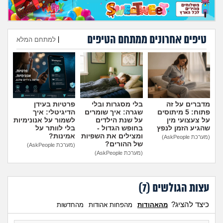
מה שעובר עליי
שומרים על הגוף
טיפים אחרונים ממתחם הטיפים
|
למתחם המלא
פיננסי וכלכלה
הוספת טיפ
בין הסדינים
מדברים על זה
בלי מסגרות ובלי
פרטיות בעידן
חיות מחמד
פתוח: 5 מיתוסים
שגרה: איך שומרים
הדיגיטלי: איך
על צעצועי מין
על שנת הילדים
לשמור על אנונימיות
שהגיע הזמן לנפץ
בחופש הגדול -
בלי לוותר על
יוקר המחיה
ומצילים את השפיות
אמינות?
(מערכת AskPeople)
של ההורים?
(מערכת AskPeople)
(מערכת AskPeople)
גאווה
עצות הגולשים (
7
)
כיצד להציג?
מהאהודות
מהפחות אהודות
מהחדשות