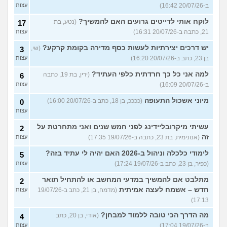
ב-20/07/26 16:42)
עצות
לוקח אותי לדייטים גרועים האם להמשיך?
(נטע, בת
17
21, כתבה ב-20/07/26 16:31)
עצות
יש דרכים יצירתיות לעשות כסף מדירה בקומת קרקע?
(שי,
3
בן 23, כתב ב-20/07/26 16:20)
עצות
למה אני כל כך חרדתית כלפי העתיד?
(ירין, בת 19, כתבה
6
ב-20/07/26 16:09)
עצות
מיוני אשכול התעופה
(ככככ, בן 18, כתב ב-20/07/26 16:00)
0
עצות
עשיתי מיקרובליידינג לפני חמש שנים ואני מתחרטת על
2
זה
(אנונימית, בת 23, כתבה ב-19/07/26 17:35)
עצות
לימודי כלכלה וניהול ב-2026 האם יהיה לי עתיד בזה?
5
(כפיר, בן 23, כתב ב-19/07/26 17:24)
עצות
מתלבט אם להמשיך במדעי המחשב או להתחיל תואר
2
חדש – אשמח לעצה אמיתית
(מדמח, בן 21, כתב ב-19/07/26
עצות
17:13)
מה הדרך הכי טובה ללמוד למבחן?
(אודי, בן 20, כתב
4
ב-19/07/26 17:04)
עצות