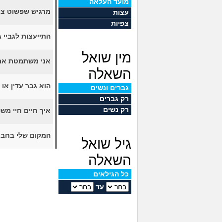
מועד העלאה
מרגיש שפשוט צו
עצות
צפיות
התייעצות לגביי 
מין שואל
אני משתמטת אם 
השאלה
הוא גבר עדין או
גברים ונשים
רק גברים
רק נשים
איך חיים חיי מ
המקום שלי בחבר
גיל שואל
השאלה
כל הגילאים
עד