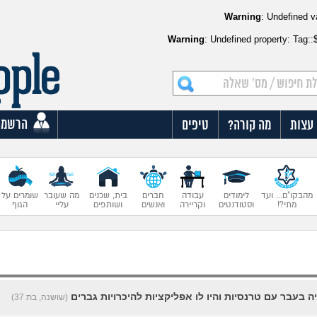
Warning
: Undefined v
Warning
: Undefined property: Tag:
הרשמה
עצות
מה קורה?
טיפים
מהבקו"ם... ועד
לימודים
עבודה
חברים
בית, שכנים
מה שעובר
שומרים על
מתי?!
וסטודנטים
וקריירה
ואנשים
ושותפים
עליי
הגוף
היה בעבר עם טרנסיות והיו לו אפליקציות להיכרויות גברים
(שושנה, בת 37)