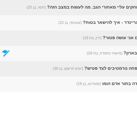
חקים עליי מאחורי הגב. מה לעשות במצב הזה?
(חסוי, בן 25)
גריינדר - איך להישאר בטוח?
(אנונימי, בן 22)
אני עושה פטור?
(ירין, בת 18)
 בארון?
(מישהי נחמדה, בת 28)
שפחה נורמטיבים לצד פטיש?
(יונתן הרשקו, בן 30)
ה בתור אדם הומו
(סטודנט, בן 19)