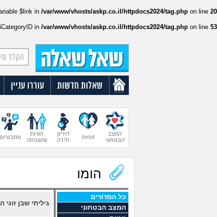
ariable $link in
/var/www/vhosts/askp.co.il/httpdocs2024/tag.php
on line
20
:$CategoryID in
/var/www/vhosts/askp.co.il/httpdocs2024/tag.php
on line
53
שאלות חדשות
עוררו עניין
המצב
היריון
הורות
זוגיות
מתבגרים
הבטחוני
ולידה
ומשפחה
הומו
כל המדורים
גיליתי שבן זוגי 
המצב הבטחוני