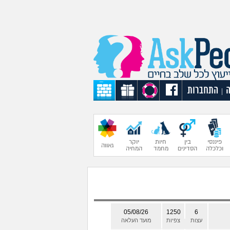
התחברות
|
פיננסי
בין
חיות
יוקר
גאווה
וכלכלה
הסדינים
מחמד
המחיה
05/08/26
1250
6
עצות
צפיות
מועד העלאה