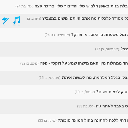
לת בנות באופן הלבוש שלי והדיבור שלי, צריכה עצה
(עדן, בת 24)
ל מסודר כלכלית מה אתם הייתם עושים במצבי?
(היורש, בן
מול משפחת בן הזוג - מי צודק?
(אנונימית, בת 24)
מי?
(אנונימוס, בן 17)
פחד ממחלות מין, האם מישהו שמע על דוקסי - פפ?
(נועם, בן 32)
צלי בגלל המלחמה, מה לעשות איתו?
(אנונימי, בן 15)
פסיק לרצות נשים?
(אינסל, בן 19)
ס בעבר לאתר גייז
(ללי, בת 33)
דתי ללכת לחתונה בחול המועד סוכות?
(מייקי, בן 33)