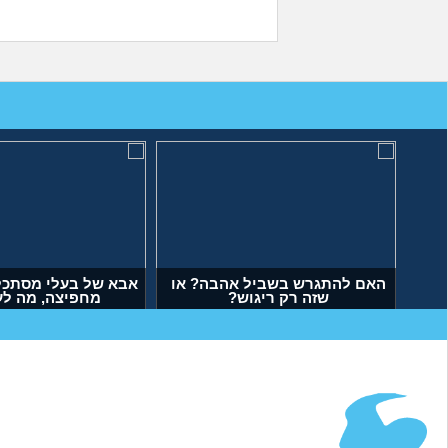
האם להתגרש בשביל אהבה? או
אבא של בעלי מסתכל 
שזה רק ריגוש?
מחפיצה, מה ל
(דנה, בת 35)
(ליה, בת 27)