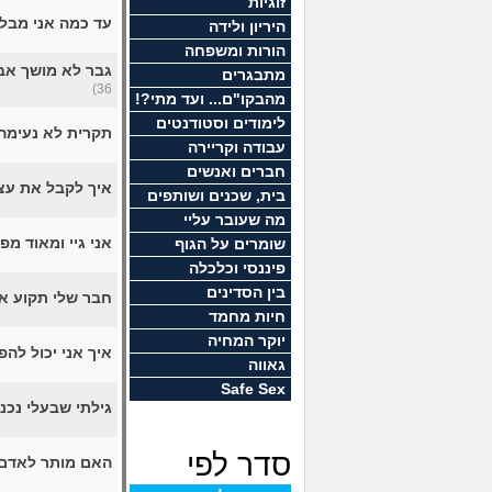
זוגיות
עד כמה אני מבלב
היריון ולידה
הורות ומשפחה
גבר לא מושך אב
מתבגרים
36)
מהבקו"ם... ועד מתי?!
לימודים וסטודנטים
תקרית לא נעימה 
עבודה וקריירה
חברים ואנשים
איך לקבל את עצ
בית, שכנים ושותפים
מה שעובר עליי
אני גיי ומאוד מ
שומרים על הגוף
פיננסי וכלכלה
בין הסדינים
חבר שלי תקוע א
חיות מחמד
יוקר המחיה
איך אני יכול לה
גאווה
Safe Sex
גילתי שבעלי נכנ
סדר לפי
האם מותר לאדם 