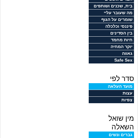
זוגיות
חיפוש שאלות
בית, שכנים ושותפים
מה שעובר עליי
|
היריון ולידה
הרשמה
התחברות
שומרים על הגוף
פיננסי וכלכלה
הורות ומשפחה
בין הסדינים
חיות מחמד
מתבגרים
יוקר המחיה
גאווה
Safe Sex
מהבקו"ם... ועד מתי?!
סדר לפי
לימודים וסטודנטים
מועד העלאה
עצות
עבודה וקריירה
צפיות
חברים ואנשים
מין שואל
בית, שכנים ושותפים
השאלה
גברים ונשים