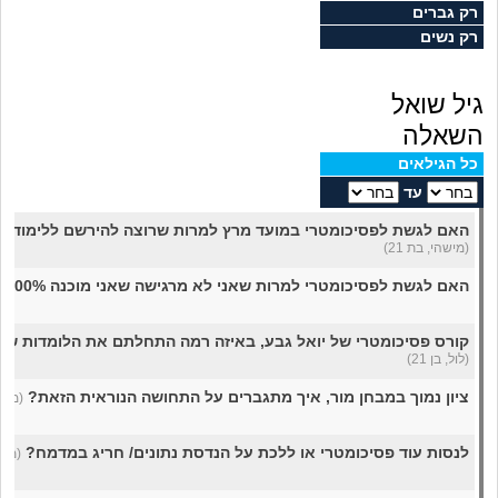
מה שעובר עליי
רק גברים
רק נשים
שומרים על הגוף
גיל שואל
פיננסי וכלכלה
השאלה
כל הגילאים
בין הסדינים
עד
האם לגשת לפסיכומטרי במועד מרץ למרות שרוצה להירשם ללימודים
חיות מחמד
(מישהי, בת 21)
האם לגשת לפסיכומטרי למרות שאני לא מרגישה שאני מוכנה 100%?
יוקר המחיה
קורס פסיכומטרי של יואל גבע, באיזה רמה התחלתם את הלומדות של
גאווה
(לול, בן 21)
ציון נמוך במבחן מור, איך מתגברים על התחושה הנוראית הזאת?
(מאוכז
לנסות עוד פסיכומטרי או ללכת על הנדסת נתונים/ חריג במדמח?
(מתלב