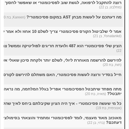
רוצה להתקבל לרפואה, לגשת שוב לפסיכומטרי או שאפשר לחסוך את 
(מתלבט, בן 22)
מה דעתכם על לעשות מבחן AST במקום פסיכומטרי?
(Kareen, בת 20)
אמר לי שלביטול הקורס פסיכומטרי צריך לשלם 10 אחוז ולא אמר לפני, זה הטעיית הצרכן?
(Yonatankd, בן 21)
הציון שלי פסיכומטרי הוא 487 ולועדת חריגים לפוליטיקה וממשל צריך 500, יש לי סיכוי?
22)
להירשם להרשמה מאוחרת ליולי, לשלם יותר ולקחת סיכון שאולי אשו
(תות, בת 20)
חייל בסדיר ורוצה לעשות פסיכומטרי, האם משתלם להירשם לקורס פ
מתה מפחד שיתבטל הפסיכומטרי אפריל בגלל המלחמה, מה נראה ל
יתבטל?
(מאיה, בת 20)
כל מי שעשה פסיכומטרי - איך היה הציון שקיבלתם ביחס לאיך שהלך 
(אנונימית, בת 19)
דעתכם?
(בדוי, בן 22)