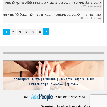
קיבלתי ב2 סימולציות של פסיכומטרי סביבות ה400, שואף לרפואה, אני עד כדי כך דפוק?
(evyatar, בן 22)
כמה אני צריך לקבל בפסיכומטרי ובבגרות כדי להתקבל ללימודי תואר
(Unknown, בן 18)
>
1
2
3
4
5
6
אודות
|
צור קשר
|
פרסם אצלנו
|
תנאי שימוש
|
פרטיות
|
מצוקה וחירום
|
|
Ask דורקס
Safe Sex
הקורנה ומה שמסביב
© כל הזכויות שמורות ל-
2026
Warning
: Undefined property: Page::$SiteUrl in