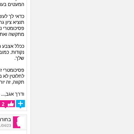
המעטים בעול
כדאי לך לעש
תוציא ציון 
פסיכומטרי נ
מתקשה ואתה 
ככלל אצבע ה
נקודות. כמו
שלך.
פסיכומטרי זה
תקווה, זה יו
ודרך אגב,...
2
בחורה 
04/23 00:37