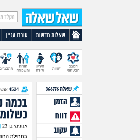
שאלות חדשות
עוררו עניין
המצב
היריון
הורות
זוגיות
מתבגרים
הבטחוני
ולידה
ומשפחה
שאלה
366776
4524
אנשים
בכמה נ
הזמן
כשלומד
דווח
אנונימי בן 23
|
עקוב
בתחילת החודש