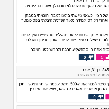
תן לך שום דבר באמת.
סד של הכסף,זה פשוט לא תורם לך שום דבר לעתיד.
של הציון, כשאני ניגשתי בזמנו למבחן הוצאתי במבחן
ראשון 670 ואחרי הקורס ולמידה מאוד קפדנית קיבלתי בפסיכומטרי
מלמד אותך שיטות לזהות תרגילים ספציפיים ואיך לפתור
לזהות שאלות ספציפיות ולפתור אותן. הרעיון הוא להכין
.
ליח אתה חייב להשקיע הרבה ולחרוש לפני המבחן.
0
1
|
20/
דווח על עצה זו
בהחלט יש לך סיכוי לעבור את ה-500. תשקיע כמה שיותר ותיגש. ייתכן
מבחן או שניים. ולגבי כל השאר, שאל את המדריך.
0