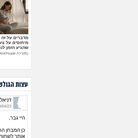
מיתוסים על צעצ
שהגיע הזמן לנ
(מערכת AskPeople)
עצות הגולש
דניאל_1861, בן 35, 
04/23 22:26
היי גבר,
כן המבחן הרא
אותך לשחות 