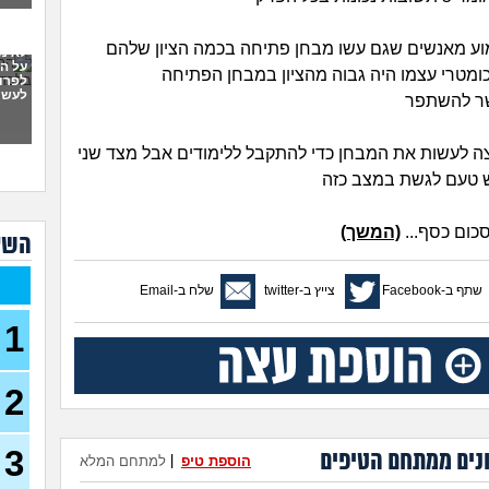
לימו
19)
וע מאנשים שגם עשו מבחן פתיחה בכמה הציון שלהם
לא מ
על הל
מטרי עצמו היה גבוה מהציון במבחן הפתיחה
מתלב
לפרו
לעשו
27)
ר להשתפר
לרפ
ני רוצה לעשות את המבחן כדי להתקבל ללימודים אבל מצד שני
ש טעם לגשת במצב כזה
משלים
כום כסף...
(המשך)
אני
השא
לשו
לימו
שתף ב-Facebook
צייץ ב-twitter
שלח ב-Email
קרימ
פסיכ
1
ללמו
87)
2
אם ה
היית
ספר 
3
נים ממתחם הטיפים
הוספת טיפ
|
למתחם המלא
סיימ