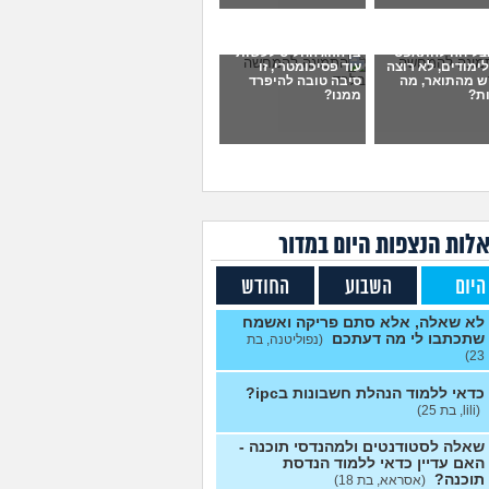
די גיאוגרפיה?
(אנונימית, בת
2
עצות
צליחה להתאפס
בן הזוג החליט לעשות
ימודים, לא רוצה
עוד פסיכומטרי, זו
ט על כיון לימודים
(יואב, בן
3
ש מהתואר, מה
סיבה טובה להיפרד
ת?
ממנו?
עצות
בירור לגבי תכנית 4 שנתית
1
ואה
(מירי, בת 23)
עצות
יש לי 11 שנות לימוד איך אני
3
 ל12?
(אסי, בן 35)
עצות
 מרגישה שאני לא מתקדמת
7
לות הנצפות ה
יום
במדור
ם מקום
(ללללל, בת 24)
עצות
היום
השבוע
החודש
דים בתחום מזרחנות/
2
ינולוגיה עם אבחנות
עצות
יאטריות
(בר, בת 27)
לא שאלה, אלא סתם פריקה ואשמח
שתכתבו לי מה דעתכם
(נפוליטנה, בת
ד פסיכולוגיה?
(מישהו, בן
2
23)
עצות
כדאי ללמוד הנהלת חשבונות בipc?
ייתה לכם מכונת זמן.
12
(lili, בת 25)
ם בוחרים לנשור מבית
עצות
כדי להתחיל מוקדם יותר?
שאלה לסטודנטים ולמהנדסי תוכנה -
(ירין, בת 19)
האם עדיין כדאי ללמוד הנדסת
תוכנה?
(אסראא, בת 18)
תי תואר והבנתי שאני לא