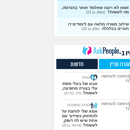
9
 לעבוד בתחום, מה
עצות
אמא לא רוצה שאלמד תואר בהנדסה,
יו?
(טל, בת 29)
מה לעשות?
(Alex, בן 21)
אלות לסטודנטים ובוגרים
1
מכללה האקדמית וינגייט
עצות
שילוב משרה מלאה עם לימודים דו
ט לגבי תואר, בן 28)
חוגיים בכלכלה
(אלון, בן 22)
דים מסלול בוקר או ערב?
3
מית, בת 27)
עצות
 יחידות טכנולוגיות יש?
2
י, בן 17)
ו ב-
עצות
ם בתור סטודנט לרפואה
9
עוררו עניין
חדשות
(אנונימי, בן 20)
עצות
ת בניין באריאל או סמי
3
זוגיות
ון?
(יותם, בן 23)
עצות
אבא של בעלי מסתכל
עלי בצורה מחפיצה, מה
מרגישה ממש תקועה, איך
3
לעשות?
מודד?
(מאיה, בת 23)
(ליה, בת 27)
עצות
עוד שאלות חדשות במדור
הורות ומשפחה
אמא שלי לוחצת עליי
להתחתן בשידוך עם כל
אחת שיש לה דופק, מה
לעשות?
(אריאל, בן 23)