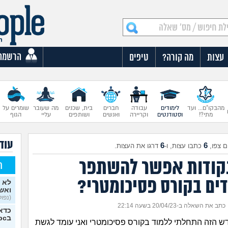
הרשמה
עצות
מה קורה?
טיפים
מהבקו"ם... ועד
לימודים
עבודה
חברים
בית, שכנים
מה שעובר
שומרים על
מתי?!
וסטודנטים
וקריירה
ואנשים
ושותפים
עליי
הגוף
עוד 
6
6
 צפו,
כתבו עצות, ו-
דרגו את העצות.
קודות אפשר להשתפר
ח
ים בקורס פסיכומטרי?
לא 
ואש
(נפולי
כתב את השאלה ב-20/04/23 בשעה 22:14
כדאי
בipc?
 הזה התחלתי ללמוד בקורס פסיכומטרי ואני עומד לגשת