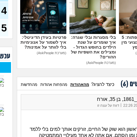
רוצה
4
עכש
מס ש
של ה
5
(מתלב
לימו
מדברים על זה פתוח: 5
בלי מסגרות ובלי שגרה:
פרטיות בעידן הדיגיטלי:
(אנוני
ועי מין
איך שומרים על שנת
איך לשמור על אנונימיות
פץ
הילדים בחופש הגדול -
בלי לוותר על אמינות?
אילו
ומצילים את השפיות של
(מערכת AskPeople)
(אנונימ
עכשי
ההורים?
(מערכת AskPeople)
החיי
הנדס
ים (
6
)
שמע
כיצד להציג?
מהאהודות
מהפחות אהודות
מהחדשות
אני 
להת
אורח
|
20/
דווח על עצה זו
שון הוא שוק של החיים, זורקים אותך למים בלי ללמד
ומן הסתם, אם אתה לא אחד מעילויי המתמטיקה