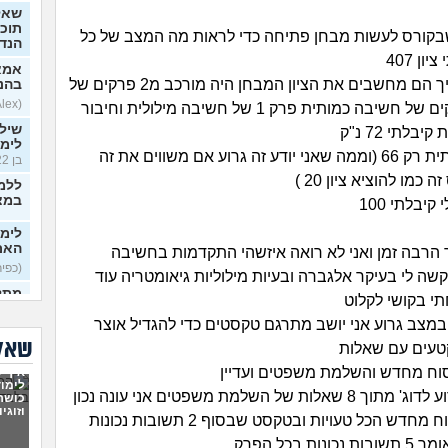
שאל
תוכנ
שבקורס לעשות מבחן פתיחה כדי לראות מה המצב של כל
הנד
אמא
אין לי מושג איך הם מחשבים את הציון המבחן היה מורכב מ2 פרקים של
בהנ
(Alex, בן 21)
שיל
בלתי 72 נ"ק
לימו
בחשיבה כמותית רק 66 (וממה שאני יודע זה גרוע אם משווים את זה
בן 22)
כמו להוציא ציון 20 )
ללמו
במצ
יבלתי 100
האם 
 הרבה זמן ואני לא רואה איזשהי התקדמות בחשיבה
(כפיר, 
קשה לי בעיקר אלגברה ובעיות מילוליות גיאומטריה עוד
מתל
י בקושי לקלוט
המח
במצב גרוע אני יושב מתרגם טקסטים כדי להגדיל אוצר
– א
בן 21)
שאלו
טעים עם שאלות
מה ה
וח מחדש והשלמת משפטים ועדיין
איך ל
למב
לימוד
המצב שלי גרוע לדוג' מתוך 8 שאלות של השלמת משפטים אני עונה נכון
כושר
וזוגי
האם 
רק על 3 בניסוח מחדש הכל טעויות ובטקסט שבסוף 2 תשובות נכונות
כדי 
כיתה