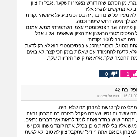
מרי. מן הסתם שזה דורש מאמץ והשקעה, אבל זה ציון
 לא מתקשים להגיע אליו.
לא מעיד על שום דבר, זה בסהכ מביע על איזושהי נקודת
ג לך איפה דרוש שיפור וכמה.
ון פתיחה ועד הפסיכומטרי עצמו השתפרתי ממש. אמנם
 הפסיכומטרי הראשון את הציון ששאפתי אליו. אבל
עבר ל100 נקודות.
אתה מסוגל. תזכור שהקטע בפסיכומטרי הוא לא רק לדעת
לא לדעת להתמודד עם שאלות בזמן הכי קצר. לא באים
ת החכמה שלך, אלא את קושר הזריזות שלך.
0
1
ל, בת 42
|
03/
דווח על עצה זו
 ממליצה לך לגשת למבחן מה שלא יהיה.
ה עושה זה נסיון שאתה מקבל בצורה בה המבחן נראה,
 המתח שיש בחדר ואתה לומד לראות איך דברים נראים.
גש אליו בלי להיות מוכן בכלל, אתה לומד משהו ולכן יש
מבחן גם אם אתה "יודע" שתקבל ציון לא טוב. לא לגשת