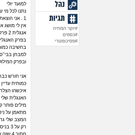
נהל
למועד יולי
נתנו לכל מי 
תגיות
1 . אני הוצאתי ציון 407
#יוקר המחיה
אנגלית 2 פרקים של חשיבה כמותית פרק 1 של חשיבה מילולית וחיבור
#כספים
בפרק האנגלית קי
#פסיכומטרי
למבחן בבי"ס זה 
ובפרק המילולי ק
אני חורש כבר
כמותית עדיין 
איכשהו הצלחת
האנגלית שלי 
מילים פותר ק
מתאמן על ניס
מתוך 4 שזה אומר 5 תשובות נכונות בכל הפרק