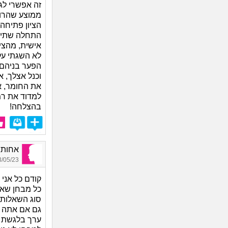
זה אפשרי לג
ממוצע שהרוב
הציון פתיחה 
התחלה שתייצ
אישית, מהצי
לא השגתי על
הפער בניהם היה מ
וכנל אצלך, 
את החומר, א
למדוד את רמ
בהצלחה!
אחותופ
05/23 16:31
קודם כל אני
כל מבחן שאת
סוג השאלות,
גם אם אתה ני
ערך בלגשת ל