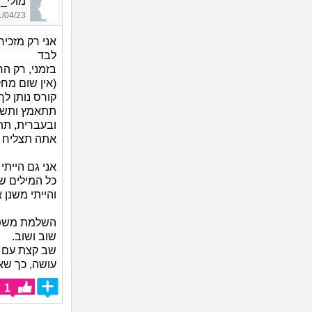
מולי_4087, בן 44, אורח
04/23 00:14
אני רק מזכי
לבד
בזמני, רק הח
(אין שום מח
קורס נותן ל
תתאמץ ותשקיע
ובעברית, תת
אתה תצליח ה
אני גם הייתי
כל המילים שנתק
והייתי משנן 
השלמת משפטי
שוב ושוב.
שב קצת עם ב
עושה, כך שאת
1