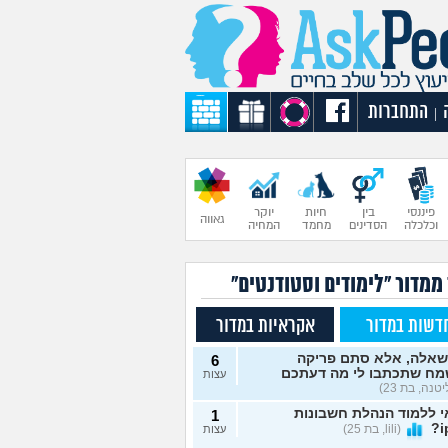
התחברות
|
פיננסי
בין
חיות
יוקר
גאווה
וכלכלה
הסדינים
מחמד
המחיה
ממדור "לימודים וסטודנטים"
דשות במדור
אקראיות במדור
שאלה, אלא סתם פריקה
6
מח שתכתבו לי מה דעתכם
עצות
טנה, בת 23)
 ללמוד הנהלת חשבונות
1
(lili, בת 25)
עצות