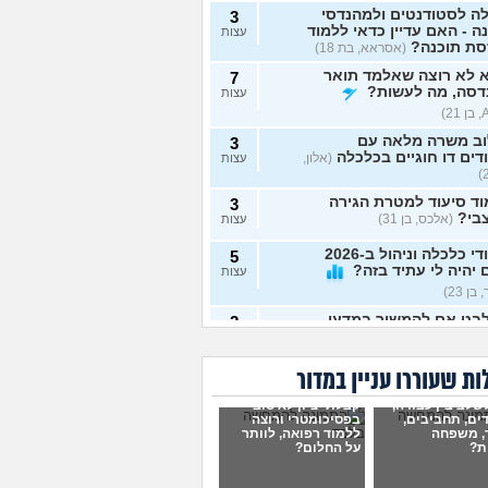
ה לסטודנטים ולמהנדסי
3
ה - האם עדיין כדאי ללמוד
עצות
סת תוכנה?
(אסראא, בת 18)
 לא רוצה שאלמד תואר
7
דסה, מה לעשות?
עצות
וב משרה מלאה עם
3
דים דו חוגיים בכלכלה
(אלון,
עצות
ד סיעוד למטרת הגירה
3
בי?
(אלכס, בן 31)
עצות
לימודי כלכלה וניהול ב-2026
5
יהיה לי עתיד בזה?
עצות
בן 23)
בט אם להמשיך במדעי
2
שב או להתחיל תואר חדש
עצות
שמח לעצה אמיתית
(מדמח,
ת שעוררו עניין במדור
דרך הכי טובה ללמוד
4
שלב בין עבודה,
קבלתי ציון לא טוב
חן?
(אודי, בן 20)
עצות
ים, תחביבים,
בפסיכומטרי ורוצה
, משפחה
ללמוד רפואה, לוותר
ות?
על החלום?
קיבלתי מספיק בבר אילן
1
להמשיך לשנה הבאה? (אני
עצות
 ח)
(כפיר, בן 14)