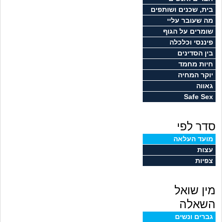
זוגיות
חיפוש שאלות
בית, שכנים ושותפים
מה שעובר עליי
|
היריון ולידה
הרשמה
התחברות
שומרים על הגוף
פיננסי וכלכלה
הורות ומשפחה
בין הסדינים
חיות מחמד
מתבגרים
יוקר המחיה
גאווה
Safe Sex
מהבקו"ם... ועד מתי?!
סדר לפי
לימודים וסטודנטים
מועד העלאה
עצות
עבודה וקריירה
צפיות
חברים ואנשים
מין שואל
בית, שכנים ושותפים
השאלה
גברים ונשים