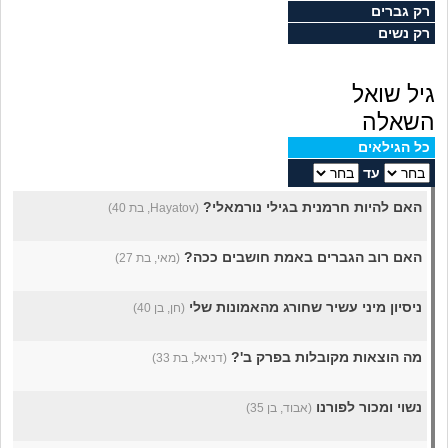
מה שעובר עליי
רק גברים
רק נשים
שומרים על הגוף
גיל שואל
פיננסי וכלכלה
השאלה
כל הגילאים
בין הסדינים
עד
האם להיות חרמנית בגילי נורמאלי?
(Hayatov, בת 40)
חיות מחמד
האם רוב הגברים באמת חושבים ככה?
(מאי, בת 27)
יוקר המחיה
ניסיון מיני עשיר שחורג מהאמונות שלי
(חן, בן 40)
גאווה
מה הוצאות מקובלות בפרק ב'?
(דניאל, בת 33)
נשוי ומכור לפורנו
(אבוד, בן 35)