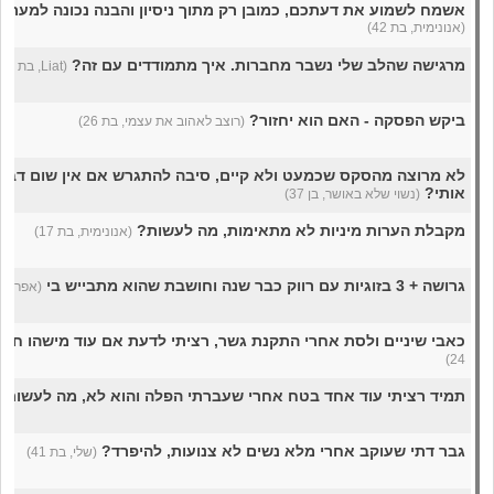
אשמח לשמוע את דעתכם, כמובן רק מתוך ניסיון והבנה נכונה למערכו
(אנונימית, בת 42)
מרגישה שהלב שלי נשבר מחברות. איך מתמודדים עם זה?
(Liat, בת 24)
ביקש הפסקה - האם הוא יחזור?
(רוצב לאהוב את עצמי, בת 26)
לא מרוצה מהסקס שכמעט ולא קיים, סיבה להתגרש אם אין שום דבר
אותי?
(נשוי שלא באושר, בן 37)
מקבלת הערות מיניות לא מתאימות, מה לעשות?
(אנונימית, בת 17)
גרושה + 3 בזוגיות עם רווק כבר שנה וחושבת שהוא מתבייש בי
(אפרת, בת
כאבי שיניים ולסת אחרי התקנת גשר, רציתי לדעת אם עוד מישהו חוו
24)
תמיד רציתי עוד אחד בטח אחרי שעברתי הפלה והוא לא, מה לעשות
גבר דתי שעוקב אחרי מלא נשים לא צנועות, להיפרד?
(שלי, בת 41)