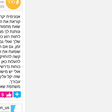
סיו
21:38
אנונימית יקר
קוראת את המ
שאת מתמודדת
ונותנת לך מנו
לחוות רגע כז
שלך ואולי גם
זמן, גם אם ה
שומעת את ה
קשה להחזיק
להעלות כאן 
כוחות נדרשים
אולי יש מיש
שזה יקל עליך
עבורך.
משתפת שאני
5
doron_us,