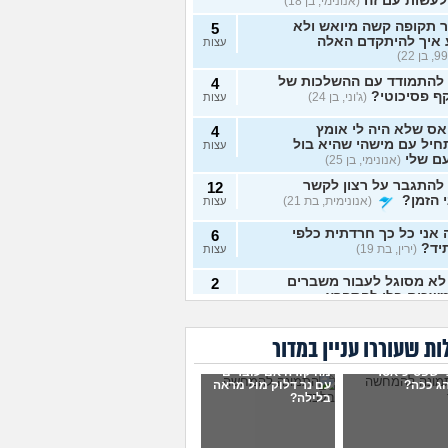
לעשות עם זה
(אנונימי, בן 18)
 תקופה קשה מיואש ולא
5
 איך להיתקדם האלה
עצות
 להתמודד עם ההשלכות של
4
ף פסיכוטי?
(ג'וני, בן 24)
עצות
ס שלא היה לי אומץ
4
יל עם מישהי שהיא בול
עצות
ם שלי
(אנונימי, בן 25)
להתגבר על רצון לקשר
12
 הזמן?
(אנונימית, בת 21)
עצות
אני כל כך חרדתית כלפי
6
יד?
(ירין, בת 19)
עצות
לא מסוגל לעבור משברים
2
שכים בלי להתפרץ
עצות
 חסר רגשות באופן מדאיג
13
ת שעוררו עניין במדור
(אנונימית, בת 33)
עצות
י שפסיכיאטר
מה קורה אם עוברים
ש תקוע בחיים, איך
ג ככה?
עם נר דלוק מול מראה
2
בלילה?
מודד?
(zak, בן 25)
עצות
ושים עם החיים עכשיו?
4
 בת 18)
עצות