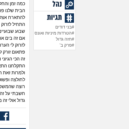
נהל
כמה זמן והחל
הבית שלנו פ
תגיות
התחיל לזרוק 
#בני דודים
שבוע שבועיים
#הטרדות מיניות ואונס
אם זה בים או
#חזה גדול
לזרוק לי הערו
#פרק ב'
פתאום זורק ל
זה הכי הגיוני
התקלחנו התארג
ולמרות זאת ה
לחולצה ופשוט 
רוצה שהמשפח
חשבתי על זה ש
גדול אולי זה