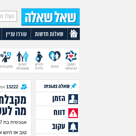
שאלות חדשות
עוררו עניין
המצב
היריון
הורות
זוגיות
מתבגרים
הבטחוני
ולידה
ומשפחה
שאלה
393482
13222
אנש
מקבלת 
הזמן
מה לעש
דווח
אנונימית בת 17
עקוב