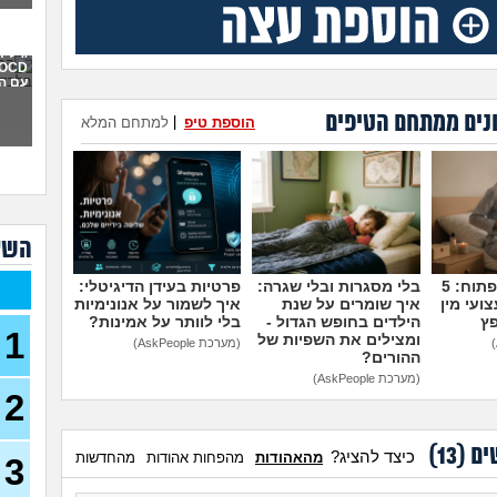
איך 
תקיפ
גילית
עם ה
אני 
למה 
נים ממתחם הטיפים
הוספת טיפ
|
למתחם המלא
כבר 
בהוליוו
חושב
או 
מה 
השא
אני 
לעב
מדברים על זה פתוח: 5
בלי מסגרות ובלי שגרה:
פרטיות בעידן הדיגיטלי:
ועי מין
איך שומרים על שנת
איך לשמור על אנונימיות
נקלע
פץ
הילדים בחופש הגדול -
בלי לוותר על אמינות?
בן 41)
1
ומצילים את השפיות של
(מערכת AskPeople)
ההורים?
נזכ
רעה
(מערכת AskPeople)
2
העבו
כאשר
כסף
ים (
13
)
כיצד להציג?
מהאהודות
מהפחות אהודות
מהחדשות
3
(אנונימ
הרס 