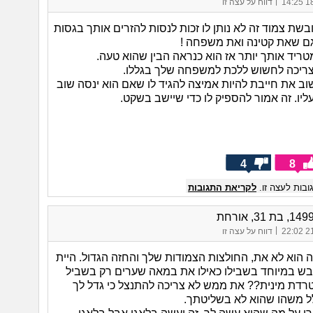
|
18/
דווח על עצה זו
שת צמוד זה לא נותן לו זכות לנסות להזרים אותך בגסות
 גם שאת קטינה ואת משפחה !
טריד אותך יותר אז הוא כנראה הבין שהוא טעה.
ריכה לחשוש ללכת למשפחה שלך בגללו.
וב את חייבת להיות אמיצה להגיד לו שאם הוא ינסה שוב
ליו. זה אמור להספיק לו כדי שיישב בשקט.
4
8
בות לעצה זו.
לקריאת התגובות
|
21/
דווח על עצה זו
 הוא לא את, החולצות הצמודות שלך והחזה הגדול. היית
ש במיוחד בשבילו כאילו את במאה שערים רק בשביל
טרדת מינית?? את ממש לא צריכה להתנצל כי גדל לך
לל משהו שהוא לא בשליטתך.