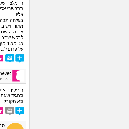
ההמלצה שלי
תתקשרי אליו
אליו.
בשיחה תבהיר
מאוד, ויש בה
את מבקשת ממ
לבקש שתבואי
אני מאוד מקו
על פרופיל...
Shalhevet
08/25 23:04
היי יקירה א
ולהגיד שאת 
ולא מקובל. ו
סה