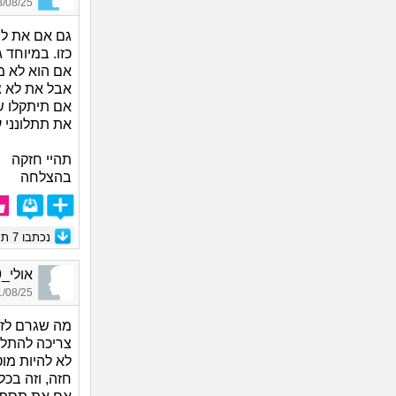
08/25 14:25
גם אם את לוב
כזו. במיוחד
אם הוא לא מ
אבל את לא צ
אם תיתקלו ש
את תתלונני ע
תהיי חזקה
בהצלחה
נכתבו
7
תגו
אולי_1499, בת 31, אורחת
08/25 22:02
מה שגרם לזה
צריכה להתלב
לא להיות מו
חזה, וזה בכ