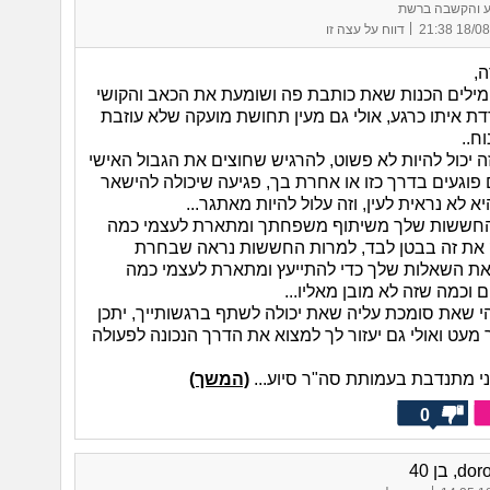
ע והקשבה ברשת
|
18/08/25 
דווח על עצה זו
ה,
ילים הכנות שאת כותבת פה ושומעת את הכאב והקושי
 איתו כרגע, אולי גם מעין תחושת מועקה שלא עוזבת
ח..
ה יכול להיות לא פשוט, להרגיש שחוצים את הגבול האישי
 פוגעים בדרך כזו או אחרת בך, פגיעה שיכולה להישאר
יא לא נראית לעין, וזה עלול להיות מאתגר...
חששות שלך משיתוף משפחתך ומתארת לעצמי כמה
 את זה בבטן לבד, למרות החששות נראה שבחרת
את השאלות שלך כדי להתייעץ ומתארת לעצמי כמה
 וכמה שזה לא מובן מאליו...
הי שאת סומכת עליה שאת יכולה לשתף ברגשותייך, יתכן
 מעט ואולי גם יעזור לך למצוא את הדרך הנכונה לפעולה
 מתנדבת בעמותת סה"ר סיוע...
(המשך)
0
 בן 40