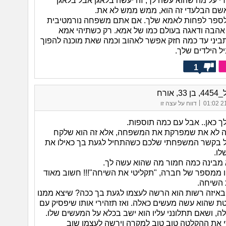
 על מה שהוא עשה לך, זה יעשה בלאגן אבל בלאגן
שם הבלעדי זה הוא, ממש ממש לא את.
לספר לפחות לאמא שלך. אם אתם משפחה נורמטיבית
אהבה ודאגה בעולם כמו של אמא. רק כשתיהי אמא
יני עד כמה חזק אפשר לאהוב וכמה שאת מוכנה להפוך
ל הילדים שלך.
1
, אורח
|
21/
דווח על עצה זו
ך כאן.. אבל עם כמה תוספות.
זה לא את שמפרקת את המשפחה, אלא זה הוא שלקח
ל בקשר המשפחתי שלכם כשהתחיל לגעת בך כאילו את
לו.
 מבינה כמה חמור מה שהוא עשה לך.
 ממספר של חברה, "תקליטי את השיחה"!!! חשוב מאוד
 השיחה.
באיזה רשות הוא הרשה לעצמו לגעת בך ככה? שיצא ממנו
ת שהוא עשה מעשים כאלה. ואז תזהירי אותו שיפסיק עם
, ושאם תתלונני עליו הוא ישב בכלא על המעשים שלו.
את ההקלטה טוב טוב למקרה וירשה לעצמו שוב