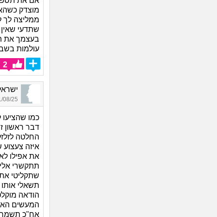
אם את תספרי
מוצדק כשהא
ממליצה לך 
שתדעי שאין 
בעצמך את תב
עולמות בשבי
2
ישראל_4454, בן 33
08/25 01:02
כמו שהציעו ל
דבר ראשון 
החלטה לזלז
איזה צעצוע ש
את אפילו לא
תתקשרי אליו
שתקליטי את
תשאלי אותו 
הודאה מוקלט
המעשים האלה
אח"כ תשמרי 