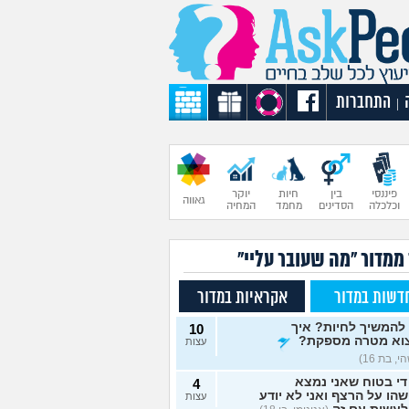
התחברות
|
פיננסי
בין
חיות
יוקר
גאווה
וכלכלה
הסדינים
מחמד
המחיה
 ממדור "מה שעובר עליי"
דשות במדור
אקראיות במדור
להמשיך לחיות? איך
10
וא מטרה מספקת?
עצות
, בת 16)
די בטוח שאני נמצא
4
הו על הרצף ואני לא יודע
עצות