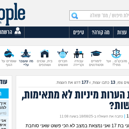
הרשמה
עצות
מה קורה?
טיפים
מהבקו"ם... ועד
לימודים
עבודה
חברים
בית, שכנים
מה שעובר
שומרים על
מתי?!
וסטודנטים
וקריירה
ואנשים
ושותפים
עליי
הגוף
עוד
177
13
ים צפו,
כתבו עצות, ו-
דרגו את העצות.
הערות מיניות לא מתאימות,
ח
ות?
איך 
למצ
(מישהי
|
כתבה את השאלה ב-18/08/25 בשעה 11:08
אני 
איפש
טוב אז היוש אני בת 17 ואני נמצאת במצב לא הכי פשוט שאני סוחבת