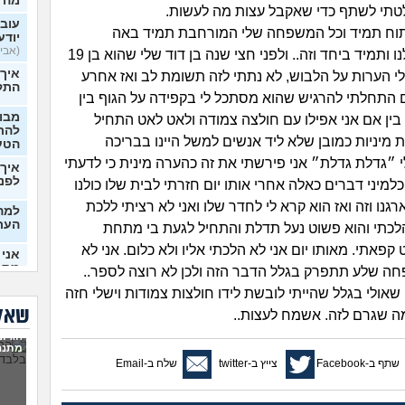
מה 
טתי לשתף כדי שאקבל עצות מה לעשות.
עובר
תוח תמיד וכל המשפחה שלי המורחבת תמיד באה
יודע
(אבי99, בן 22)
להתארח אצלנו ותמיד ביחד וזה.. ולפני חצי שנה בן דוד שלי שהוא בן 19
איך
לי הערות על הלבוש, לא נתתי לזה תשומת לב ואז אחרע
התק
 התחלתי להרגיש שהוא מסתכל לי בקפידה על הגוף בין
מבוא
 בין אם אני אפילו עם חולצה צמודה ולאט לאט התחיל
להתח
ת מיניות כמובן שלא ליד אנשים למשל היינו בבריכה
הטע
י ״גדלת גדלת״ אני פירשתי את זה כהערה מינית כי לדעתי
איך 
לפני
 וכלמיני דברים כאלה אחרי אותו יום חזרתי לבית שלו כולנו
נו וזה ואז הוא קרא לי לחדר שלו ואני לא רציתי ללכת
למה 
העת
לכתי והוא פשוט נעל תדלת והתחיל לגעת בי מתחת
קפאתי. מאותו יום אני לא הלכתי אליו ולא כלום. אני לא
אני 
מתמ
ה שלע תתפרק בגלל הדבר הזה ולכן לא רוצה לספר..
(Supervegeta, בן 29)
אולי בגלל שהייתי לובשת לידו חולצות צמודות וישלי חזה
בעלי
שאלו
 מה שגרם לזה. אשמח לעצות..
הגיונ
מרגי
מתנה
להת
שתף ב-Facebook
צייץ ב-twitter
שלח ב-Email
מה ע
(אנוני,