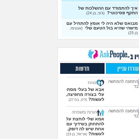
עצות
איך להתמודד עם ההשלכות של
התקף פסיכוטי?
ן מוצצת אצבע כהרגעה,
(ג'וני, בן 24)
7
יתן לעשות?
(נרקיס, בת
עצות
מבואס שלא היה לי אומץ להתחיל עם
מישהי שהיא בול הטעם שלי
(אנונימי,
 את ארון הילדות בבית
5
בן 25)
ים ומוצף בזכרונות. איך
עצות
מודד?
(כבר גדול, בן 35)
מפסיקים לפחד מזה שהזמן
9
ר?
(אליזבת, בת 24)
עצות
ו ב-
י אנשים מתייעצים כל
5
עוררו עניין
חדשות
?
(פפרוני, בן 25)
עצות
ד את הרעב בחיים שלי
3
זוגיות
ה לחזור לזה!
(זלדוס, בן 22)
עצות
אבא של בעלי מסתכל
בודדה מאוד בלי חברים כבר 5
5
עלי בצורה מחפיצה, מה
 ולא יודעת איפה להכיר
לעשות?
עצות
(ליה, בת 27)
בת 23)
הורות ומשפחה
עוד שאלות חדשות במדור
אמא שלי לוחצת עליי
להתחתן בשידוך עם כל
אחת שיש לה דופק, מה
לעשות?
(אריאל, בן 23)