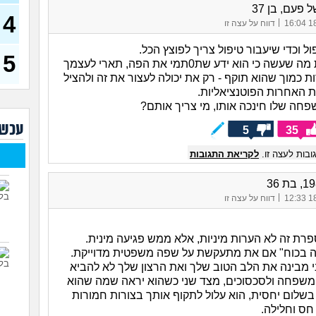
בת 23)
 פעם, בן 37
4
|
18/
דווח על עצה זו
עדיי
מה נ
ול וכדי שיעבור טיפול צריך לפוצץ הכל.
30)
5
הוא עשה את מה שעשה כי הוא ידע שת0תמי את הפה, תארי לעצמך
מסדר
ת כמוך שהוא תוקף - רק את יכולה לעצור את זה ולהציל
ההור
 האחרות הפוטנציאליות.
להת
חה שלו חינכה אותו, מי צריך אותם?
איך 
עוב
עכשי
5
35
עם מ
בות לעצה זו.
לקריאת התגובות
הזמן
מאב
ורוצ
|
18/
דווח על עצה זו
שנים
(עדן, 
ת זה לא הערות מיניות, אלא ממש פגיעה מינית.
 בכוח" אם את מתעקשת על שפה משפטית מדוייקת.
 מבינה את הלב הטוב שלך ואת הרצון שלך לא להביא
משפחה ולסכסוכים, מצד שני כשהוא יראה שמה שהוא
בשלום יחסית, הוא עלול לתקוף אותך בצורות חמורות
חס וחלילה.