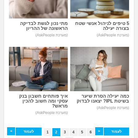
5 טיפים לניהול אנשי שטח
מתי נכון לגשת לבדיקה
בצורה יעילה
הראשונה של ההריון
(מערכת AskPeople)
(מערכת AskPeople)
כמה יעילה הסרת שיער
איך פותחים חשבון בנק
בשיטת IPL? יצאנו לבדוק
עסקי ומה חשוב להכין
מראש?
(מערכת AskPeople)
(מערכת AskPeople)
<
>
לעמוד
לעמוד
1
2
3
4
5
6