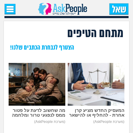
עמוד הבית
שאל שאלה
מתחם הטיפים
שאלות חדשות
הצטרף לנבחרת הכתבים שלנו!
שאלות שעוררו עניין
עצות חדשות
מה קורה כאן?
מתחם הטיפים
המעסיק החדש מציע קרן
מה שחשוב לדעת על פטור
אחרת - להחליף או להישאר
ממס לנפגעי טרור ומלחמה
מדורים
(מערכת AskPeople)
(מערכת AskPeople)