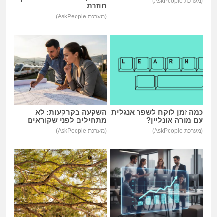
(מערכת AskPeople)
מה שעובר עליי
חוזרת
(מערכת AskPeople)
שומרים על הגוף
פיננסי וכלכלה
בין הסדינים
חיות מחמד
כמה זמן לוקח לשפר אנגלית
השקעה בקרקעות: לא
עם מורה אונליין?
מתחילים לפני שקוראים
יוקר המחיה
(מערכת AskPeople)
(מערכת AskPeople)
גאווה