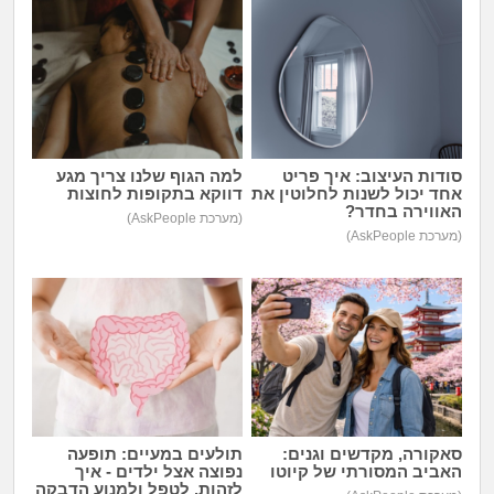
זוגיות
חיפוש שאלות
|
היריון ולידה
הרשמה
התחברות
הורות ומשפחה
מתבגרים
סודות העיצוב: איך פריט
למה הגוף שלנו צריך מגע
אחד יכול לשנות לחלוטין את
דווקא בתקופות לחוצות
האווירה בחדר?
(מערכת AskPeople)
מהבקו"ם... ועד מתי?!
(מערכת AskPeople)
לימודים וסטודנטים
עבודה וקריירה
חברים ואנשים
בית, שכנים ושותפים
סאקורה, מקדשים וגנים:
תולעים במעיים: תופעה
האביב המסורתי של קיוטו
נפוצה אצל ילדים - איך
לזהות, לטפל ולמנוע הדבקה