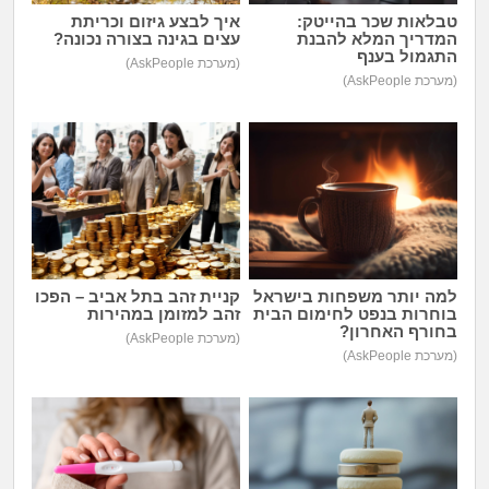
טבלאות שכר בהייטק:
איך לבצע גיזום וכריתת
המדריך המלא להבנת
עצים בגינה בצורה נכונה?
התגמול בענף
(מערכת AskPeople)
(מערכת AskPeople)
למה יותר משפחות בישראל
קניית זהב בתל אביב – הפכו
בוחרות בנפט לחימום הבית
זהב למזומן במהירות
בחורף האחרון?
(מערכת AskPeople)
(מערכת AskPeople)