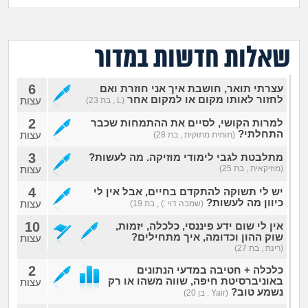
מה שעובר עליי
שומרים על הגוף
שאלות חדשות במדור
פיננסי וכלכלה
6
עצרתי תואר, חושבת איך אני חוזרת ואם
לחזור לאותו מקום או למקום אחר
עצות
(L , בת 23)
בין הסדינים
2
למרות הקושי, לסיים את ההתמחות שכבר
התחלתי?
עצות
(תותית מתוקית , בת 28)
חיות מחמד
3
מתלבטת לגבי לימודי מוזיקה. מה לעשות?
(מוזיקאית , בת 25)
עצות
יוקר המחיה
4
יש לי תשוקה להתקדם בחיים, אבל אין לי
כיוון מה לעשות?
עצות
(שמבה דוי :) , בת 19)
גאווה
10
אין לי שום ידע פיננסי, כלכלה, יזמות,
שוק ההון וכדומה, איך מתחילים?
עצות
(רינת , בת 27)
2
כלכלה + חטיבה במדעי הנתונים
באוניברסיטת חיפה, שווה משהו או רק
עצות
נשמע טוב?
(Yair , בן 20)