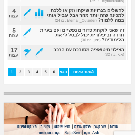
(mybackhurts , בן 26)
4
להשלים בגרויות שיקחו זמן או ללכת
למכינה שזה יותר מהר אבל יגביל אותי
עצות
במה ללמוד?
(Eternal _Outsider , בן 24)
5
זה שאני לוקחת כדורים נפשיים ועם בעיית
חרדה וביפלורית יכול לבטל לי את
עצות
הלימודים?
(סיון , בת 30)
17
הצילו! סיטואציה מסובכת עם הרכב
(אני , בת 32)
עצות
לעמוד האחרון
הבא
1
2
3
4
5
6
אודות
|
צור קשר
|
פרסם אצלנו
|
תנאי שימוש
|
פרטיות
|
מצוקה וחירום
|
|
Ask דורקס
Safe Sex
הקורנה ומה שמסביב