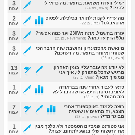
3
יש לי וועדת משמעת בתואר, מה כדאי לי
להגיד?
עצות
(מאיה , בת 24)
2
מה עדיף לקנות לתואר בכלכלה, לפטופ
או טאבלט?
עצות
(בדוי , בן 22)
3
עזרה בחשמל, מתח מ230V ועד כמה אפשר?
מ50 הרץ עד כמה?
עצות
(Nevermind , בן 25)
3
מיואשת מהסמינריון וחושבת שזה הדבר הכי
שטותי ומיותר בתואר, מה דעתכם?
עצות
(מאיה , בת 26)
13
לא יודע מה עובר עליי בזמן האחרון,
מרגיש שהכל מתפרק לי, איך אני
עצות
ממשיך מכאן?
(Omri , בן 23)
1
כדאי לעבור אחרי שנה בבראודה
לאוניברסיטת חיפה או שההבדל לא
עצות
כזה מהותי?
(ד , בן 23)
7
רוצה ללמוד באוקספורד אחרי
הצבא, זה מתאים או שאהיה
עצות
מבוגר מדי?
(שאפתן , בן 18)
1
אני סטודנט שמסיים הסמסטר ולא כלכך מבין
את הרגשות שלי בנוגע לתחום, עצות?
עצות