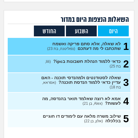
זוגיות
חיפוש שאלות
|
היריון ולידה
הרשמה
התחברות
השאלות הנצפות ה
יום
במדור
היום
השבוע
החודש
הורות ומשפחה
1
לא שאלה, אלא סתם פריקה ואשמח
מתבגרים
שתכתבו לי מה דעתכם
(נפוליטנה, בת 23)
2
כדאי ללמוד הנהלת חשבונות בipc?
(lili,
מהבקו"ם... ועד מתי?!
בת 25)
לימודים וסטודנטים
שאלה לסטודנטים ולמהנדסי תוכנה - האם
3
עדיין כדאי ללמוד הנדסת תוכנה?
(אסראא,
בת 18)
עבודה וקריירה
4
אמא לא רוצה שאלמד תואר בהנדסה, מה
לעשות?
(Alex, בן 21)
חברים ואנשים
5
שילוב משרה מלאה עם לימודים דו חוגיים
בכלכלה
(אלון, בן 22)
בית, שכנים ושותפים