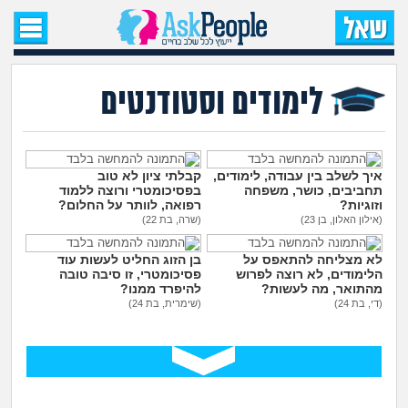
עמוד הבית
שאל שאלה
לימודים וסטודנטים
שאלות חדשות
שאלות שעוררו עניין
איך לשלב בין עבודה, לימודים,
קבלתי ציון לא טוב
תחביבים, כושר, משפחה
בפסיכומטרי ורוצה ללמוד
וזוגיות?
רפואה, לוותר על החלום?
עצות חדשות
(אילון האלון, בן 23)
(שרה, בת 22)
לא מצליחה להתאפס על
בן הזוג החליט לעשות עוד
מה קורה כאן?
הלימודים, לא רוצה לפרוש
פסיכומטרי, זו סיבה טובה
מהתואר, מה לעשות?
להיפרד ממנו?
(די, בת 24)
(שימרית, בת 24)
מתחם הטיפים
מדורים