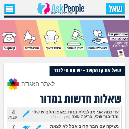
עמוד הבית
שאל שאלה
שאלות חדשות
שאלות שעוררו עניין
עצות חדשות
שאל את קו הקשב - יש עם מי לדבר
לאתר האגודה
מה קורה כאן?
שאלות חדשות במדור
מתחם הטיפים
4
עד כמה אני מבלבלת בנות באופן הלבוש שלי
מדורים
והדיבור שלי, צריכה עצה
עצות
(עדן , בת 24)
7
נשיקה עם חבר קרוב אבל לא לצאת