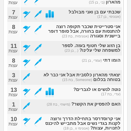
זוגיות
חיפוש שאלות
מהארון
עצות
(בי , בן 15)
7
שכבתי עם בן ואני מבולבל
|
היריון ולידה
הרשמה
התחברות
(אנונימי , בן 17)
עצות
8
אני סטרייטית שכבר תקופה רוצה
הורות ומשפחה
להתנסות עם בחורה, אבל סופר דופר
עצות
ביישנית וסגורה
(אנונימית , בת 23)
מתבגרים
11
בן הזוג שלי חטוף בעזה. לספר
למשפחה שלי עלינו?
עצות
(. , בן 23)
מהבקו"ם... ועד מתי?!
8
הומו דתי
(עמרי , בן 21)
עצות
לימודים וסטודנטים
3
יצאתי מהארון כלסבית אבל אני כבר לא
בטוחה בכלום
עצות
(Someone , בת 15)
עבודה וקריירה
13
נוטה לנשים או לגברים?
(עדי , בת 17)
עצות
חברים ואנשים
1
האם להפסיק את הקשר?
(מישהי , בת 28)
עצות
10
בית, שכנים ושותפים
אני קרוסדרסר בתחילת הדרך ורוצה
לקנות בגדי נשים אבל מתבייש להיכנס
עצות
לחנויות, עצות?
(אנונימי x , בן 18)