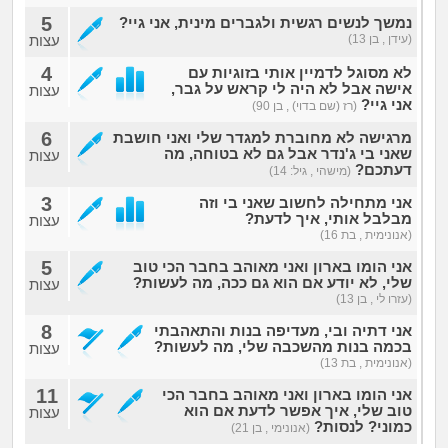
מה שעובר עליי
5
נמשך לנשים רגשית ולגברים מינית, אני גיי?
(עידן , בן 13)
עצות
שומרים על הגוף
4
לא מסוגל לדמיין אותי בזוגיות עם
אישה אבל לא היה לי קראש על גבר,
עצות
אני גיי?
(רז (שם בדוי) , בן 90)
פיננסי וכלכלה
6
מרגישה לא מחוברת למגדר שלי ואני חושבת
שאני בי ג'נדר אבל גם לא בטוחה, מה
עצות
בין הסדינים
דעתכם?
(מישהי , גיל: 14)
3
אני מתחילה לחשוב שאני בי וזה
חיות מחמד
מבלבל אותי, איך לדעת?
עצות
(אנונימית , בת 16)
יוקר המחיה
5
אני הומו בארון ואני מאוהב בחבר הכי טוב
שלי, לא יודע אם הוא גם ככה, מה לעשות?
עצות
(עזרו לי , בן 13)
גאווה
8
אני דתיה ובי, מעדיפה בנות והתאהבתי
בכמה בנות מהשכבה שלי, מה לעשות?
עצות
(אנונימית , בת 13)
11
אני הומו בארון ואני מאוהב בחבר הכי
טוב שלי, איך אפשר לדעת אם הוא
עצות
כמוני? לנסות?
(אנונימי , בן 21)