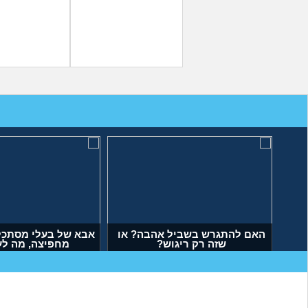
האם להתגרש בשביל אהבה? או
אבא של בעלי מסתכל 
שזה רק ריגוש?
מחפיצה, מה ל
(דנה, בת 35)
(ליה, בת 27)