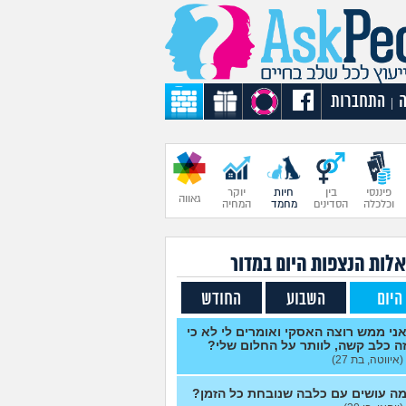
התחברות
|
פיננסי
בין
חיות
יוקר
גאווה
וכלכלה
הסדינים
מחמד
המחיה
לות הנצפות ה
יום
במדור
היום
השבוע
החודש
ני ממש רוצה האסקי ואומרים לי לא כי
ה כלב קשה, לוותר על החלום שלי?
(איווטה, בת 27)
ה עושים עם כלבה שנובחת כל הזמן?