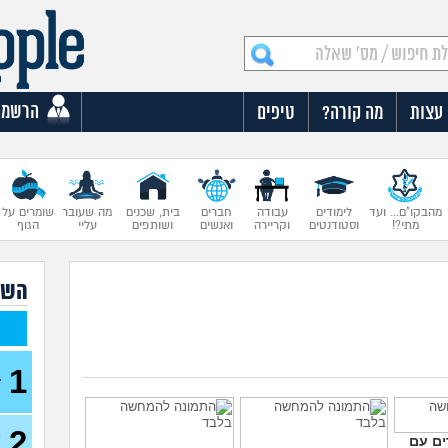
הרשמה
עצות
מה קורה?
טיפים
מהבקו"ם... ועד
לימודים
עבודה
חברים
בית, שכנים
מה שעובר
שומרים על
מתי?!
וסטודנטים
וקריירה
ואנשים
ושותפים
עליי
הגוף
השא
א
1
ז
2
מ
ם עם