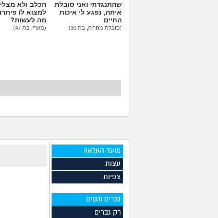
שהתנגדתי ואני סובלת
הכלב ולא מצלי
איתה, נפגע לי איכות
למצוא לו פיתרון
החיים
מה לעשות?
(סובלת מהריח, בת 30)
(מארי, בת 47)
מועד העלאה
עצות
צפיות
גברים ונשים
רק גברים