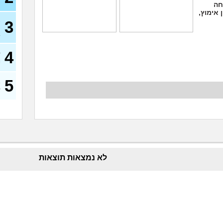
חה
 אימוץ,
א
3
ר
)
אחותי שונאת כלבים
החתול החדש שהבאנו
ומלכלכת עליהם בכוונה
לא מסתדר עם החתול
4
כדי לעצבן אותי
שלנו. להחזיר לעמותה?
ל
ו
(לירן, בן 28)
(ניצן, בת 31)
5
מ
ל
לא נמצאות תוצאות