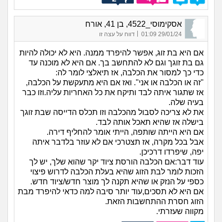
אסקימוסי_4522, בן 41, אורח
|
29/01/24 01:09
דווח על עצה זו
אם היא בת זוג, אפשר להיפרד ממנה. היא לא יכולה להיות
גם בת זוגך וגם לא להתחשב בך. אם היא לא מוכנה עד
כדי כך למסור את הכלבה, אז תיאלצי לומר לה:
"זה או הכלבה או אני". ואז אם היא מתעקשת על הכלבה,
אז שתגור איתה לבד ותיקח את כל האחריות עליה.וזו כבר
בעיה שלה.
את לא צריכה לסבול מהכלבה וזו תכלס הדייסה שבת זוגך
בישלה אז שהיא תאכל אותה לבד.
אם היא הייתה שותפה, הייתי אומר להחליף דירה.
אבל בכל מקרה, אז תצטרכי אם לא עוזר בלדבר איתה
יפה, שיפרדו דרכיכן.
עוד דבר:אם הכלבה הורסת ציוד יקר שהוא שלך, יש לך
הזכות לומר לבת הזוג שהיא בעלת הכלבה לדרוש פיצוי
כספי על הנזק או שהיא תקנה לך מוצר חדש/ציוד חדש.
אם היא לא תסכים,עוד יותר סיבה למה כדאי להיפרד מבת
הזוג חסרת ההתחשבות הזאת.
מקווה שעזרתי.