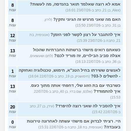
אמא לא רוצה שאלמד תואר בהנדסה, מה לעשות?
8
(Alex, בן 21, כתב ב-23/07/26 16:01)
עצות
האם מה שאני מרגיש זה הגיוני ותקין?
(לירון,
8
בן 31, כתב ב-23/07/26 15:50)
עצות
איך להתגבר על רצון לקשר לפני הזמן?
(אנונימית, בת
12
21, כתבה ב-23/07/26 15:39)
עצות
כשאתם רואים מישהי ברשתות החברתיות שהכול
13
אצלה סביב הבילויים, זה מוריד לכם?
(לחם ושעשועים,
עצות
בן 36, כתב ב-22/07/26 16:13)
לאנשים ששירתו בחיל הטנ"א, חימוש, טכנולוגיה ואחזקה
1
- להשלים ל-03?
(חימושניק, בן 19, כתב ב-22/07/26 16:04)
עצות
כשרבתי עם בת הזוג שלי, דחפתי אותה מתוך כעס.
13
איך להתמודד?
(אלכס, שם בדוי, בן 40, כתב ב-22/07/26
עצות
15:53)
איך להסביר לה שאני רוצה להיפרד?
(עידן, בן 27, כתב
20
ב-22/07/26 15:42)
עצות
היי. רציתי לבדוק אם מישהי עשתה לאחרונה טירונות
0
בעובדה?
(אנונימית, בת 18, כתבה ב-22/07/26 15:31)
עצות