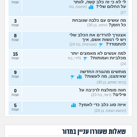
לי לא כי זה כלב קשה, לוותר
עצות
על החלום שלי?
(איווטה, בת
27)
מה עושים עם כלבה שנובחת
3
כל הזמן?
(יוחאי, בן 30)
עצות
אצטרך להרדים את הכלב שלי
8
ויש לי רגשות אשם, איך
עצות
להתמודד?
(אנונימית, בת 24)
למה אנשים לא מאמצים יותר
15
מכלביות ועמותות?
(לירי, בת
עצות
24)
מותשים מהגורה החדשה
9
שאימצנו, מה לעשות?
עצות
(בחור מותש, בן 30)
חווה מומלצת לרכיבה על
0
פילים?
(רומי, בת 23)
עצות
איזה סוג כלב כדי לאמץ?
5
עצות
(ההומו הגאה, בן 20)
הביאה כלבה למרות
כבר לא מסתדרים עם
פעם קיבלתם סימנים מחיות
9
שהתנגדתי ואני
הכלב ולא מצליחה
אחותי שונאת כלבים
מחמד שמתו לכם?
החתול החדש שהבאנו
(אנונימי,
עצות
סובלת איתה, נפגע לי
למצוא לו פיתרון
ומלכלכת עליהם
לא מסתדר עם החתול
איכות החיים
אימוץ, מה לעשות?
בת 26)
שאלות שעוררו עניין במדור
בכוונה כדי לעצבן
שלנו. להחזיר
אותי
לעמותה?