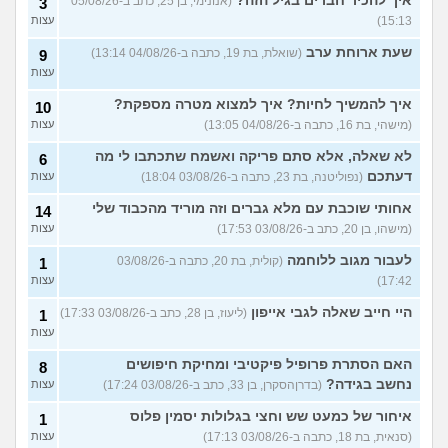
איך להכיר חברים בגיל הזה?
(אנונימי, בן 25, כתב ב-05/08/26
3
15:13)
עצות
רוצה להביא את הכלב שלי
4
מחול אבל נתבג לא מאמין לי
עצות
שעת ארוחת ערב
שהוא איתי מעל 90 יום,איך
(שואלת, בת 19, כתבה ב-04/08/26 13:14)
9
לפתור?
(מ, בן 40)
עצות
רוצים לעבור מהארץ אבל
3
איך להמשיך לחיות? איך למצוא מטרה מספקת?
10
הכלב לא מאפשר את זה,
עצות
רוצים למסור אותו למשפחה
(מישהי, בת 16, כתבה ב-04/08/26 13:05)
עצות
טובה, עצות?
(אנונימיתh, בת 34)
לא שאלה, אלא סתם פריקה ואשמח שתכתבו לי מה
6
עוד שאלות חדשות במדור
דעתכם
(נפוליטנה, בת 23, כתבה ב-03/08/26 18:04)
עצות
אחותי שוכבת עם מלא גברים וזה מוריד מהכבוד שלי
14
(מישהו, בן 20, כתב ב-03/08/26 17:53)
עצות
לעבור מגוב ללוחמה
(קולית, בת 20, כתבה ב-03/08/26
1
17:42)
עצות
היי חייב שאלה לגבי אייפון
(ליעוז, בן 28, כתב ב-03/08/26 17:33)
1
עצות
האם הסתרת פרופיל פיקטיבי ומחיקת חיפושים
8
נחשב בגידה?
(בדרןהסקרן, בן 33, כתב ב-03/08/26 17:24)
עצות
איחור של כמעט שש וחצי בגלולות יסמין פלוס
1
(סנאית, בת 18, כתבה ב-03/08/26 17:13)
עצות