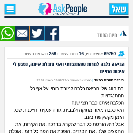
עמוד הבית
שאל שאלה
חיות מחמד
שאלות חדשות
258
16
69750
אנשים צפו,
כתבו עצות, ו-
דרגו את העצות.
שאלות שעוררו עניין
הביאה כלבה למרות שהתנגדתי ואני סובלת איתה, נפגע לי
איכות החיים
עצות חדשות
סובלת מהריח בת 30
|
כתבה את השאלה ב-03/09/23 בשעה 22:02
מה קורה כאן?
בת הזוג שלי הביאה כלבה למורת רוחי ועל אף כל
ההתנגדויות
מתחם הטיפים
הכלבה איתנו כבר חצי שנה
היא כלבה מאוד מתוקה ולבבית, גורה ענקית וחייכנית שכל
הזמן מקשקשת בזנב
מדורים
אבל היא הורסת כל דבר שנקרא בדרכה. את הקירות, את
החפצים שלנו, את הבגדים, הופכת את הפח כל הזמן, אוכלת