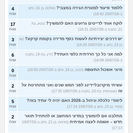
ללמוד סיעוד למטרת הגירה במצבי?
(אלכס, בן 31, כתב
4
ב-20/07/26 16:42)
עצות
לוקח אותי לדייטים גרועים האם להמשיך?
(נטע, בת
17
21, כתבה ב-20/07/26 16:31)
עצות
יש דרכים יצירתיות לעשות כסף מדירה בקומת קרקע?
(שי,
3
בן 23, כתב ב-20/07/26 16:20)
עצות
למה אני כל כך חרדתית כלפי העתיד?
(ירין, בת 19, כתבה
6
ב-20/07/26 16:09)
עצות
מיוני אשכול התעופה
(ככככ, בן 18, כתב ב-20/07/26 16:00)
0
עצות
עשיתי מיקרובליידינג לפני חמש שנים ואני מתחרטת על
2
זה
(אנונימית, בת 23, כתבה ב-19/07/26 17:35)
עצות
לימודי כלכלה וניהול ב-2026 האם יהיה לי עתיד בזה?
5
(כפיר, בן 23, כתב ב-19/07/26 17:24)
עצות
מתלבט אם להמשיך במדעי המחשב או להתחיל תואר
2
חדש – אשמח לעצה אמיתית
(מדמח, בן 21, כתב ב-19/07/26
עצות
17:13)