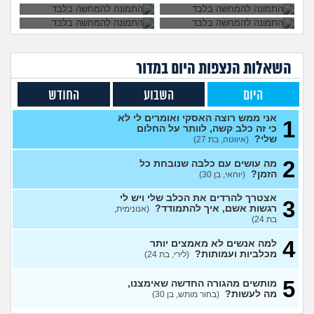
אימצתי גורת כלבים לפני
4
כשבועיים, התחילו לי חששות
עצות
שהיא נשארת שעות לבד
(אנונימית, בת 22)
למה אתם חושבים שבני אדם
10
נוצרו מקופים?
השאלות הנצפות ה
יום
במדור
(עליזה
עצות
גפן, בת 20)
היום
השבוע
החודש
מה עושים כשיש כלב בפנסיון
3
מסוכן כמעט מת?
(אמאלה מה
עצות
שקורה בפנסי, בת 39)
אני ממש רוצה האסקי ואומרים לי לא
1
כי זה כלב קשה, לוותר על החלום
הכלבה שלי נדרסה איך אני
2
שלי?
(איווטה, בת 27)
מצליח להתגבר על זה?
(שם
עצות
בדוי, בן 19)
2
מה עושים עם כלבה שנובחת כל
הזמן?
(יוחאי, בן 30)
הבאתי חתולה ולקח לי זמן
5
להבין שיש לה המון פרעושים,
עצות
איך אפשר לפתור את הבעיה?
אצטרך להרדים את הכלב שלי ויש לי
3
(ליאור, בן 24)
רגשות אשם, איך להתמודד?
(אנונימית,
בת 24)
לישמניה כלבים האם זו מחלה
2
שאפשר להחלים ממנה לגמרי?
עצות
4
למה אנשים לא מאמצים יותר
(כליל, בת 20)
מכלביות ועמותות?
(לירי, בת 24)
למי שרוכב על סוסים (רכיבה
2
אנגלית) איך לכבס את
עצות
5
המכנסיים?
מותשים מהגורה החדשה שאימצנו,
(אנונימית, בת 16)
מה לעשות?
(בחור מותש, בן 30)
מאז והמתמיד נגעלתי מפרווה
4
ובעלי הביא כלב, איך הייתם
עצות