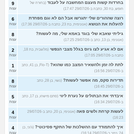
בחרדות קשות מעצם המחשבה על לעבוד
(בחורה של
9
חופש, בת 30, כתבה ב-29/07/26 17:47)
עצות
רוצה שההורים שלי יתגרשו אבל הם לא וגם מפחדת
6
להעלות את הנושא
(אנונימית, בת 23, כתבה ב-29/07/26 17:36)
עצות
גיליתי שאבא שלי בוגד באמא שלי, מה לעשות?
8
(אנונימי, בן 13, כתב ב-29/07/26 17:25)
עצות
אם לא אגיע לצו גיוס בגלל מצבי הנפשי
(מלשבית, בת 18,
2
כתבה ב-29/07/26 17:05)
עצות
לתת לה זמן ולהשאיר המצב כמו שהוא?
(Flo-T, בן 41, כתב
1
ב-29/07/26 16:56)
עצות
תדירות סקס, מה אפשר לעשות?
(נשוי, בן 28, כתב
8
ב-29/07/26 16:45)
עצות
איבדתי את הבתולים על נערת ליווי
(סתם מישהו, בן 17, כתב
5
ב-29/07/26 16:34)
עצות
לעשות קרחת ולשים פאה
(אנונימי, בן 20, כתב ב-29/07/26
4
16:23)
עצות
איך להתמודד עם ההשלכות של התקף פסיכוטי?
(ג'וני, בן
4
24, כתב ב-29/07/26 16:14)
עצות