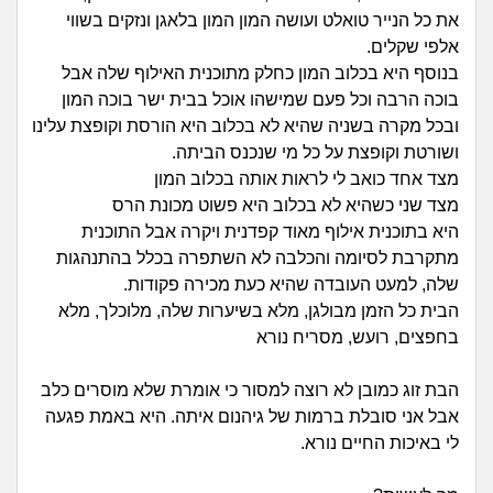
זוגיות
חיפוש שאלות
את כל הנייר טואלט ועושה המון המון בלאגן ונזקים בשווי
אלפי שקלים.
|
היריון ולידה
הרשמה
התחברות
בנוסף היא בכלוב המון כחלק מתוכנית האילוף שלה אבל
בוכה הרבה וכל פעם שמישהו אוכל בבית ישר בוכה המון
הורות ומשפחה
ובכל מקרה בשניה שהיא לא בכלוב היא הורסת וקופצת עלינו
ושורטת וקופצת על כל מי שנכנס הביתה.
מתבגרים
מצד אחד כואב לי לראות אותה בכלוב המון
מצד שני כשהיא לא בכלוב היא פשוט מכונת הרס
מהבקו"ם... ועד מתי?!
היא בתוכנית אילוף מאוד קפדנית ויקרה אבל התוכנית
מתקרבת לסיומה והכלבה לא השתפרה בכלל בהתנהגות
לימודים וסטודנטים
שלה, למעט העובדה שהיא כעת מכירה פקודות.
הבית כל הזמן מבולגן, מלא בשיערות שלה, מלוכלך, מלא
עבודה וקריירה
בחפצים, רועש, מסריח נורא
חברים ואנשים
הבת זוג כמובן לא רוצה למסור כי אומרת שלא מוסרים כלב
אבל אני סובלת ברמות של גיהנום איתה. היא באמת פגעה
לי באיכות החיים נורא.
בית, שכנים ושותפים