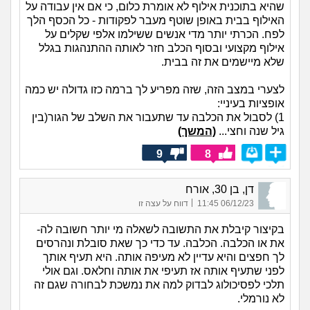
שהיא בתוכנית אילוף לא אומרת כלום, כי אם אין עבודה על
האילוף בבית באופן שוטף מעבר לפקודות - כל הכסף הלך
לפח. הכרתי יותר מדי אנשים ששילמו אלפי שקלים על
אילוף מקצועי ובסוף הכלב חזר לאותה ההתנהגות בגלל
שלא מיישמים את זה בבית.
לצערי במצב הזה, שזה מפריע לך ברמה כזו גדולה יש כמה
אופציות בעיניי:
1) לסבול את הכלבה עד שתעבור את השלב של הגור(בין
גיל שנה וחצי...
(המשך)
9
8
דן, בן 30, אורח
|
06/12/23 11:45
דווח על עצה זו
בקיצור קיבלת את התשובה לשאלה מי יותר חשובה לה-
את או הכלבה. הכלבה. עד כדי כך שאת סובלת ונהרסים
לך חפצים והיא עדיין לא מעיפה אותה. היא תעיף אותך
לפני שתעיף אותה אז תעיפי את אותה וחלאס. וגם אולי
תלכי לפסיכולוג לבדוק למה את נמשכת לבחורה שגם זה
לא נורמלי.