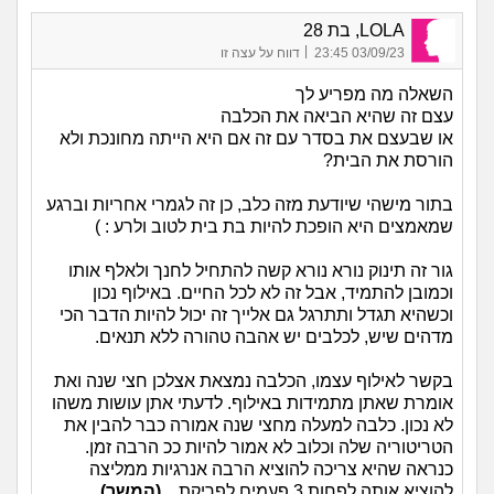
LOLA, בת 28
|
03/09/23 23:45
דווח על עצה זו
השאלה מה מפריע לך
עצם זה שהיא הביאה את הכלבה
או שבעצם את בסדר עם זה אם היא הייתה מחונכת ולא
הורסת את הבית?
בתור מישהי שיודעת מזה כלב, כן זה לגמרי אחריות וברגע
שמאמצים היא הופכת להיות בת בית לטוב ולרע : )
גור זה תינוק נורא נורא קשה להתחיל לחנך ולאלף אותו
וכמובן להתמיד, אבל זה לא לכל החיים. באילוף נכון
וכשהיא תגדל ותתרגל גם אלייך זה יכול להיות הדבר הכי
מדהים שיש, לכלבים יש אהבה טהורה ללא תנאים.
בקשר לאילוף עצמו, הכלבה נמצאת אצלכן חצי שנה ואת
אומרת שאתן מתמידות באילוף. לדעתי אתן עושות משהו
לא נכון. כלבה למעלה מחצי שנה אמורה כבר להבין את
הטריטוריה שלה וכלוב לא אמור להיות ככ הרבה זמן.
כנראה שהיא צריכה להוציא הרבה אנרגיות ממליצה
להוציא אותה לפחות 3 פעמים לפריקת...
(המשך)