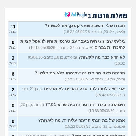
מגיבים?
(מיראל, בת 21)
איך להתמודד עם מסירה של
3
שאלות חדשות ב
כלב?
(ליאור, בת 17)
עצות
חברה שלי חושבת שאני קמצן, מה לעשות?
האוזניים של החתול שלי
11
6
שחורות מבפנים והוא מגרד
עצות
(ליאור, גיל: 23, נכתב ב-05/08/26 16:22)
עצות
ומיילל עד שיורד לו דם מהאוזן,
מודאג
(אנונימי, בן 15)
גיליתי שבן זוגי היה בעבר עם טרנסיות והיו לו אפליקציות
6
להיכרויות גברים
(שושנה, בת 37, כתבה ב-05/08/26 16:13)
רוצה לאמץ כלב ולא לקנות,
עצות
1
אבל אני רוצה להעניק לו שם
עצות
בעצמי, זה אפשרי?
לא יודע כבר מה לעשות?
(איטן, בן
(בן אדם, בן 18, כתב ב-05/08/26
2
23)
16:02)
עצות
איך לטפל בחתולים שכל היום
3
תהיתם פעם מה הכוונה שמישהו בלע את הלשון?
6
צורחים?
(Cat Lover, בן 22)
עצות
(מיכל, גיל: 18, נכתב ב-05/08/26 15:51)
עצות
אישתי נכנסה להריון ורוצה
8
אני רוצה לטוס לבד אבל ההורים לא מרשים
(כ, בן 21, כתב
2
שאני אמסור את הכלבה,
עצות
עצות?
(V, בן 29)
ב-05/08/26 15:42)
עצות
איך אני יודעת שלהיות מאלפת
8
חימושניק בגדוד הנדסה קרבית פרופיל 72?
(מוהנדס, בן 20,
0
כלבים מתאים לי?
עצות
כתב ב-05/08/26 15:33)
עצות
(שמש, בת 20)
אמא של בת זוגתי הרימה עליה יד, מה לעשות?
8
אנשים באיזור שלי משחררים
2
את הכלבים והם לרוב מזן
(אנונימי, בן 22, כתב ב-05/08/26 15:22)
עצות
עצות
מסוכן,איזה כלי יעזור לי
להתגונן?
(Anon, בן 20)