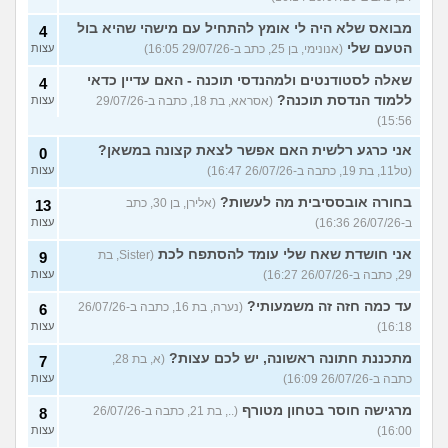
מבואס שלא היה לי אומץ להתחיל עם מישהי שהיא בול
4
הטעם שלי
(אנונימי, בן 25, כתב ב-29/07/26 16:05)
עצות
שאלה לסטודנטים ולמהנדסי תוכנה - האם עדיין כדאי
4
ללמוד הנדסת תוכנה?
(אסראא, בת 18, כתבה ב-29/07/26
עצות
15:56)
אני כרגע רלשית האם אפשר לצאת קצונה במשאן?
0
(טל11, בת 19, כתבה ב-26/07/26 16:47)
עצות
בחורה אובססיבית מה לעשות?
(אלירן, בן 30, כתב
13
ב-26/07/26 16:36)
עצות
אני חושדת שאח שלי עומד להסתפח לכת
(Sister, בת
9
29, כתבה ב-26/07/26 16:27)
עצות
עד כמה חזה זה משמעותי?
(נערה, בת 16, כתבה ב-26/07/26
6
16:18)
עצות
מתכננת חתונה ראשונה, יש לכם עצות?
(א, בת 28,
7
כתבה ב-26/07/26 16:09)
עצות
מרגישה חוסר בטחון מטורף
(.., בת 21, כתבה ב-26/07/26
8
16:00)
עצות