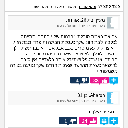
כיצד להציג?
מהאהודות
מהפחות אהודות
מהחדשות
מעיין, בת 26, אורחת
|
16/11/23 16:12
דווח על עצה זו
אם את באמת סובלת ״ברמות של גיהנום״, תתייחסי
לכלבה ולבת הזוג שלך כעסקת חבילה ותיפרדי מבת הזוג.
היא צודקת, לא מוסרים כלב, אבל אם היא כבר עשתה לך
תרגיל מלוכלך ולא וידאה שאת מסכימה להכניס כלב
הביתה, אז שתטפל ושתגדל אותה בלעדייך. אין סיבה
להישאר כשאת מרגישה שאיכות החיים שלך נפגעה בצורה
משמעותית.
4
38
Aharon, בן 31
|
15/11/23 21:35
דווח על עצה זו
תחליפו מאלף דחוף
1
24