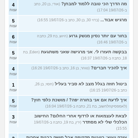
מה הדרך הכי טובה ללמוד למבחן?
(אודי, בן 20, כתב
4
ב-19/07/26 17:04)
עצות
מרגיש אבוד...
(בדוי 30, בן 30, כתב ב-19/07/26 16:55)
5
עצות
בחור עם יותר נסיון מנשק גרוע
(היוש, בת 29, כתבה
6
ב-19/07/26 16:46)
עצות
בבקשה תעזרו לי. אני מרגישה שאני משתגעת
(Eden, בת
5
18, כתבה ב-19/07/26 16:37)
עצות
איך להכיר חברים?
(טוהר, בן 16, כתב ב-19/07/26 16:26)
4
עצות
ביטול חוזה בגלל מצב לא סביר בעליל
(חסוי, בן 26,
1
כתב ב-19/07/26 16:15)
עצות
איך לדעת אם אני בחורה יפה? / מושכת כלפי חוץ?
5
(לאמפסיקהלחשוב, בת 21, כתבה ב-19/07/26 16:04)
עצות
לצאת לעצמאות או לרדוף אחרי החלום? החישוב
3
הכלכלי שלי לא מסתדר
(ירין, בת 19, כתבה ב-19/07/26
עצות
15:55)
עזרה ויעוץ: בזוגיות מדהימה אבל חושק בבנות אחרות