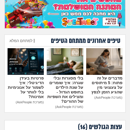
טיפים אחרונים ממתחם הטיפים
|
למתחם המלא
הוספת טיפ
מדברים על זה
בלי מסגרות ובלי
פרטיות בעידן
פתוח: 5 מיתוסים
שגרה: איך שומרים
הדיגיטלי: איך
על צעצועי מין
על שנת הילדים
לשמור על אנונימיות
שהגיע הזמן לנפץ
בחופש הגדול -
בלי לוותר על
ומצילים את השפיות
אמינות?
(מערכת AskPeople)
של ההורים?
(מערכת AskPeople)
(מערכת AskPeople)
עצות הגולשים (
16
)