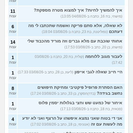
עצות
רוצים לעבור מהארץ אבל
3
איך להמשיך לחיות? איך למצוא מטרה מספקת?
11
הכלב לא מאפשר את זה,
עצות
רוצים למסור אותו למשפחה
(מישהי, בת 16, כתבה ב-04/08/26 13:05)
עצות
טובה, עצות?
(אנונימיתh, בת 34)
לא שאלה, אלא סתם פריקה ואשמח שתכתבו לי מה
6
עוד שאלות חדשות במדור
דעתכם
(נפוליטנה, בת 23, כתבה ב-03/08/26 18:04)
עצות
אחותי שוכבת עם מלא גברים וזה מוריד מהכבוד שלי
14
(מישהו, בן 20, כתב ב-03/08/26 17:53)
עצות
לעבור מגוב ללוחמה
(קולית, בת 20, כתבה ב-03/08/26
1
17:42)
עצות
היי חייב שאלה לגבי אייפון
(ליעוז, בן 28, כתב ב-03/08/26 17:33)
1
עצות
האם הסתרת פרופיל פיקטיבי ומחיקת חיפושים
8
נחשב בגידה?
(בדרןהסקרן, בן 33, כתב ב-03/08/26 17:24)
עצות
איחור של כמעט שש וחצי בגלולות יסמין פלוס
1
(סנאית, בת 18, כתבה ב-03/08/26 17:13)
עצות
אני די בטוח שאני נמצא איפשהו על הרצף ואני לא יודע
4
מה לעשות עם זה
(אנונימי, בן 18, כתב ב-03/08/26 17:02)
עצות