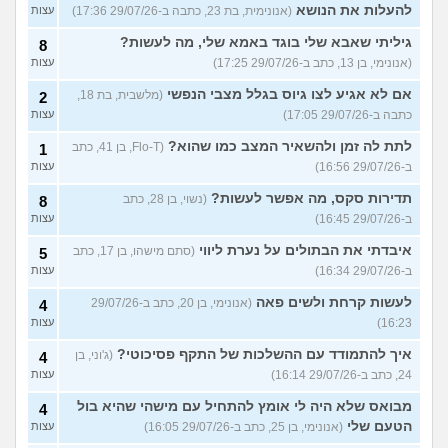
להעלות את הנושא
(אנונימית, בת 23, כתבה ב-29/07/26 17:36)
עצות
גיליתי שאבא שלי בוגד באמא שלי, מה לעשות?
8
(אנונימי, בן 13, כתב ב-29/07/26 17:25)
עצות
אם לא אגיע לצו גיוס בגלל מצבי הנפשי
(מלשבית, בת 18,
2
כתבה ב-29/07/26 17:05)
עצות
לתת לה זמן ולהשאיר המצב כמו שהוא?
(Flo-T, בן 41, כתב
1
ב-29/07/26 16:56)
עצות
תדירות סקס, מה אפשר לעשות?
(נשוי, בן 28, כתב
8
ב-29/07/26 16:45)
עצות
איבדתי את הבתולים על נערת ליווי
(סתם מישהו, בן 17, כתב
5
ב-29/07/26 16:34)
עצות
לעשות קרחת ולשים פאה
(אנונימי, בן 20, כתב ב-29/07/26
4
16:23)
עצות
איך להתמודד עם ההשלכות של התקף פסיכוטי?
(ג'וני, בן
4
24, כתב ב-29/07/26 16:14)
עצות
מבואס שלא היה לי אומץ להתחיל עם מישהי שהיא בול
4
הטעם שלי
(אנונימי, בן 25, כתב ב-29/07/26 16:05)
עצות