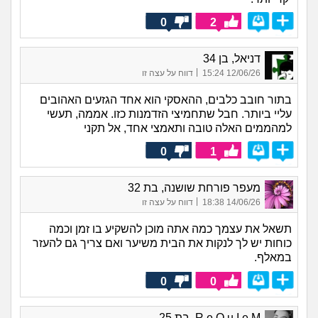
0
2
דניאל, בן 34
|
12/06/26 15:24
דווח על עצה זו
בתור חובב כלבים, ההאסקי הוא אחד הגזעים האהובים
עליי ביותר. חבל שתחמיצי הזדמנות כזו. אממה, תעשי
למהממים האלה טובה ותאמצי אחד, אל תקני
0
1
מעפר פורחת שושנה, בת 32
|
14/06/26 18:38
דווח על עצה זו
תשאל את עצמך כמה אתה מוכן להשקיע בו זמן וכמה
כוחות יש לך לנקות את הבית משיער ואם צריך גם להעזר
במאלף.
0
0
R e Q u I e M, בת 25