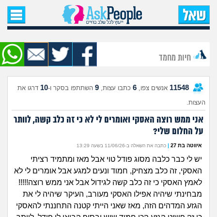
עמוד הבית
שאל שאלה
חיות מחמד
שאלות חדשות
10
9
6
11548
אנשים צפו,
כתבו עצות,
השתתפו בסקר ו-
דרגו את
שאלות שעוררו עניין
העצות.
עצות חדשות
אני ממש רוצה האסקי ואומרים לי לא כי זה כלב קשה, לוותר
על החלום שלי?
מה קורה כאן?
איווטה בת 27
|
כתבה את השאלה ב-11/06/26 בשעה 13:29
יש לי כבר כלבה מסוג פודל טוי אבל מאז ומתמיד רציתי
מתחם הטיפים
האסקי, זה כלב מצחיק, חמוד ונעים למגע אבל אומרים לי לא
לאמץ האסקי כי זה כלב קשה לגידול אבל אני ממש רוצה!!!!!
מדורים
מבחינתי שיהיה אפילו האסקי מעורב, העיקר שיהיה לי את
הגזע המדהים הזה, מאז שאני הייתי קטנה התחננתי להאסקי