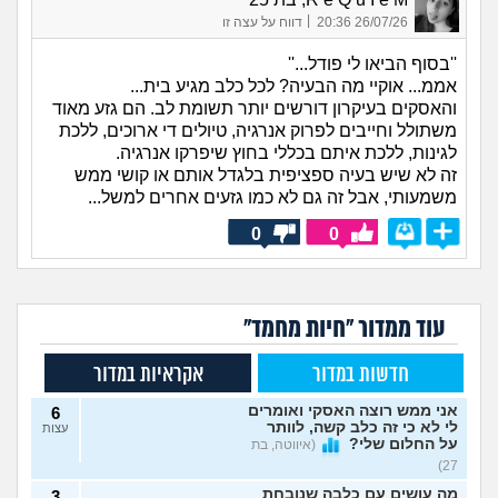
|
26/07/26 20:36
דווח על עצה זו
''בסוף הביאו לי פודל...''
אממ... אוקיי מה הבעיה? לכל כלב מגיע בית...
והאסקים בעיקרון דורשים יותר תשומת לב. הם גזע מאוד
משתולל וחייבים לפרוק אנרגיה, טיולים די ארוכים, ללכת
לגינות, ללכת איתם בכללי בחוץ שיפרקו אנרגיה.
זה לא שיש בעיה ספציפית בלגדל אותם או קושי ממש
משמעותי, אבל זה גם לא כמו גזעים אחרים למשל...
0
0
עוד ממדור "חיות מחמד"
חדשות במדור
אקראיות במדור
אני ממש רוצה האסקי ואומרים
6
לי לא כי זה כלב קשה, לוותר
עצות
על החלום שלי?
(איווטה, בת
27)
מה עושים עם כלבה שנובחת
3