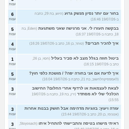
עצות
בחור עם יותר נסיון מנשק גרוע
(היוש, בת 29, כתבה
6
ב-19/07/26 16:46)
עצות
בבקשה תעזרו לי. אני מרגישה שאני משתגעת
(Eden, בת
5
18, כתבה ב-19/07/26 16:37)
עצות
איך להכיר חברים?
(טוהר, בן 16, כתב ב-19/07/26 16:26)
4
עצות
ביטול חוזה בגלל מצב לא סביר בעליל
(חסוי, בן 26,
1
כתב ב-19/07/26 16:15)
עצות
איך לדעת אם אני בחורה יפה? / מושכת כלפי חוץ?
5
(לאמפסיקהלחשוב, בת 21, כתבה ב-19/07/26 16:04)
עצות
לצאת לעצמאות או לרדוף אחרי החלום? החישוב
3
הכלכלי שלי לא מסתדר
(ירין, בת 19, כתבה ב-19/07/26
עצות
15:55)
עזרה ויעוץ: בזוגיות מדהימה אבל חושק בבנות אחרות
3
(אנונימי, בן 20, כתב ב-19/07/26 15:44)
עצות
ראיתי מישהו בטיסה והתביישתי להתחיל איתו
(Stoyosach,
3
עצות