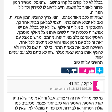
בכלל לא קל, קודם כל קחי בחשבון שהאסקי מנשיר המון
פרווה לאואך כל השנה, חייב לדאוג לו לסירוק ולדילול
הפרווה.
שנית זה כלב מאוד אנרגטי, הוא צריך להוציא המון אנרגיות,
ואם לא יוציא אותם כראוי תצפי לבלאגן בבית אחר כך.
ההאסקי חייב אילוף והאילוף שלו לא קל בכלל, אם יש
אפשרות כלכלית עדיף לשים אותו אצל מאלף מוסמך.
האסקי אומנם כלב מאוד יפה, מהמם ומרשים אבל עם
זאת זה כלב עם המון אופי והוא לא מתאים לכל אחד.
השאלה האם את באמת תתחייבי להיות שם כל חייו ולא
להעיף אותו ברגע שאת מגלה שזה לא סתם כלב עם עיניים
יפות.
תחשבי על זה טוב
0
4
קרן12, בת 41
|
11/06/26 18:12
דווח על עצה זו
מי שאומר לך את זה די צודק, אבל זה לא אומר שלא ניתן
לגדל האסקי. האסקי הוא כלב יותר עצמאי מכלבים כמו
גולדן רטריוור או לברדור, ולכן פחות מומלץ למי שאין לו