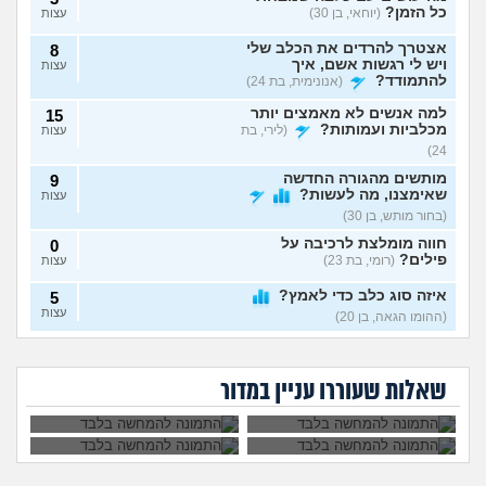
כל הזמן?
(יוחאי, בן 30)
עצות
אצטרך להרדים את הכלב שלי
8
ויש לי רגשות אשם, איך
עצות
להתמודד?
(אנונימית, בת 24)
למה אנשים לא מאמצים יותר
15
מכלביות ועמותות?
(לירי, בת
עצות
24)
מותשים מהגורה החדשה
9
שאימצנו, מה לעשות?
עצות
(בחור מותש, בן 30)
חווה מומלצת לרכיבה על
0
פילים?
(רומי, בת 23)
עצות
איזה סוג כלב כדי לאמץ?
5
עצות
(ההומו הגאה, בן 20)
הביאה כלבה למרות
כבר לא מסתדרים עם
פעם קיבלתם סימנים מחיות
9
שהתנגדתי ואני
הכלב ולא מצליחה
אחותי שונאת כלבים
מחמד שמתו לכם?
החתול החדש שהבאנו
(אנונימי,
עצות
סובלת איתה, נפגע לי
למצוא לו פיתרון
ומלכלכת עליהם
לא מסתדר עם החתול
איכות החיים
אימוץ, מה לעשות?
בת 26)
שאלות שעוררו עניין במדור
בכוונה כדי לעצבן
שלנו. להחזיר
אותי
לעמותה?
אימצתי גורת כלבים לפני
4
כשבועיים, התחילו לי חששות
עצות
שהיא נשארת שעות לבד
(אנונימית, בת 22)