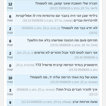
חברה שלי חושבת שאני קמצן, מה לעשות?
האוזניים של החתול שלי
12
6
שחורות מבפנים והוא מגרד
עצות
(ליאור, גיל: 23, נכתב ב-05/08/26 16:22)
עצות
ומיילל עד שיורד לו דם מהאוזן,
מודאג
(אנונימי, בן 15)
גיליתי שבן זוגי היה בעבר עם טרנסיות והיו לו אפליקציות
6
להיכרויות גברים
(שושנה, בת 37, כתבה ב-05/08/26 16:13)
רוצה לאמץ כלב ולא לקנות,
עצות
1
אבל אני רוצה להעניק לו שם
עצות
בעצמי, זה אפשרי?
לא יודע כבר מה לעשות?
(איטן, בן
(בן אדם, בן 18, כתב ב-05/08/26
2
23)
16:02)
עצות
איך לטפל בחתולים שכל היום
3
תהיתם פעם מה הכוונה שמישהו בלע את הלשון?
6
צורחים?
(Cat Lover, בן 22)
עצות
(מיכל, גיל: 18, נכתב ב-05/08/26 15:51)
עצות
אישתי נכנסה להריון ורוצה
8
אני רוצה לטוס לבד אבל ההורים לא מרשים
(כ, בן 21, כתב
2
שאני אמסור את הכלבה,
עצות
עצות?
(V, בן 29)
ב-05/08/26 15:42)
עצות
איך אני יודעת שלהיות מאלפת
8
חימושניק בגדוד הנדסה קרבית פרופיל 72?
(מוהנדס, בן 20,
0
כלבים מתאים לי?
עצות
כתב ב-05/08/26 15:33)
עצות
(שמש, בת 20)
אמא של בת זוגתי הרימה עליה יד, מה לעשות?
10
אנשים באיזור שלי משחררים
2
את הכלבים והם לרוב מזן
(אנונימי, בן 22, כתב ב-05/08/26 15:22)
עצות
עצות
מסוכן,איזה כלי יעזור לי
להתגונן?
(Anon, בן 20)
איך להכיר חברים בגיל הזה?
(אנונימי, בן 25, כתב ב-05/08/26
3
15:13)
עצות
רוצה להביא את הכלב שלי
4
מחול אבל נתבג לא מאמין לי
עצות
שעת ארוחת ערב
שהוא איתי מעל 90 יום,איך
(שואלת, בת 19, כתבה ב-04/08/26 13:14)
9
לפתור?
(מ, בן 40)