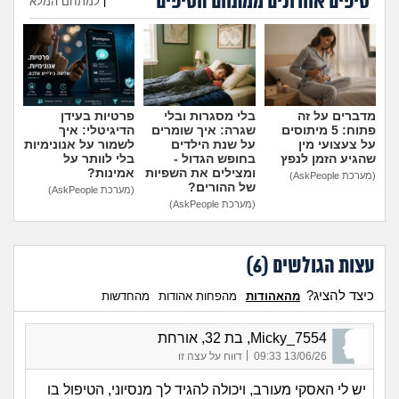
טיפים אחרונים ממתחם הטיפים
|
למתחם המלא
הוספת טיפ
מדברים על זה
בלי מסגרות ובלי
פרטיות בעידן
פתוח: 5 מיתוסים
שגרה: איך שומרים
הדיגיטלי: איך
על צעצועי מין
על שנת הילדים
לשמור על אנונימיות
שהגיע הזמן לנפץ
בחופש הגדול -
בלי לוותר על
ומצילים את השפיות
אמינות?
(מערכת AskPeople)
של ההורים?
(מערכת AskPeople)
(מערכת AskPeople)
עצות הגולשים (
6
)
כיצד להציג?
מהאהודות
מהפחות אהודות
מהחדשות
Micky_7554, בת 32, אורחת
|
13/06/26 09:33
דווח על עצה זו
יש לי האסקי מעורב, ויכולה להגיד לך מנסיוני, הטיפול בו