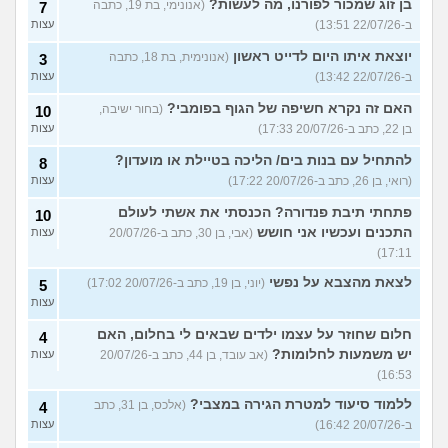
בן זוג שמכור לפורנו, מה לעשות?
(אנונימי, בת 19, כתבה
7
ב-22/07/26 13:51)
עצות
יוצאת איתו היום לדייט ראשון
(אנונימית, בת 18, כתבה
3
ב-22/07/26 13:42)
עצות
האם זה נקרא חשיפה של הגוף בפומבי?
(בחור ישיבה,
10
בן 22, כתב ב-20/07/26 17:33)
עצות
להתחיל עם בנות בים/ הליכה בטיילת או מועדון?
8
(רואי, בן 26, כתב ב-20/07/26 17:22)
עצות
פתחתי תיבת פנדורה? הכנסתי את אשתי לעולם
10
התכנים ועכשיו אני חושש
(אבי, בן 30, כתב ב-20/07/26
עצות
17:11)
לצאת מהצבא על נפשי
(יוני, בן 19, כתב ב-20/07/26 17:02)
5
עצות
חלום שחוזר על עצמו ילדים שבאים לי בחלום, האם
4
יש משמעות לחלומות?
(אב עובד, בן 44, כתב ב-20/07/26
עצות
16:53)
ללמוד סיעוד למטרת הגירה במצבי?
(אלכס, בן 31, כתב
4
ב-20/07/26 16:42)
עצות