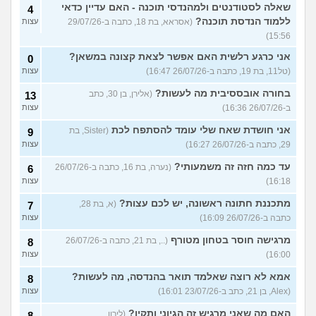
שאלה לסטודנטים ולמהנדסי תוכנה - האם עדיין כדאי
4
ללמוד הנדסת תוכנה?
(אסראא, בת 18, כתבה ב-29/07/26
עצות
15:56)
אני כרגע רלשית האם אפשר לצאת קצונה במשאן?
0
(טל11, בת 19, כתבה ב-26/07/26 16:47)
עצות
בחורה אובססיבית מה לעשות?
(אלירן, בן 30, כתב
13
ב-26/07/26 16:36)
עצות
אני חושדת שאח שלי עומד להסתפח לכת
(Sister, בת
9
29, כתבה ב-26/07/26 16:27)
עצות
עד כמה חזה זה משמעותי?
(נערה, בת 16, כתבה ב-26/07/26
6
16:18)
עצות
מתכננת חתונה ראשונה, יש לכם עצות?
(א, בת 28,
7
כתבה ב-26/07/26 16:09)
עצות
מרגישה חוסר בטחון מטורף
(.., בת 21, כתבה ב-26/07/26
8
16:00)
עצות
אמא לא רוצה שאלמד תואר בהנדסה, מה לעשות?
8
(Alex, בן 21, כתב ב-23/07/26 16:01)
עצות
האם מה שאני מרגיש זה הגיוני ותקין?
(לירון,
8