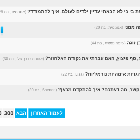
 בי כי לא הבאתי עדיין ילדים לעולם. איך להתמודד?
(אנונימית , בת 29)
פה ממני
(אנונימית , בת 20)
(עייפה נפשית , בת 44)
סף פיצוץ, האם עברתי את נקודת האלחזור?
(אהובה בדרך שלי , בת 30)
גויות אימהיות נורמליות?
(Lisa , בת 22)
קשר, מה דעתכם? איך להתקדם מכאן?
(Shenon , בת 39)
0
300
לעמוד האחרון
הבא