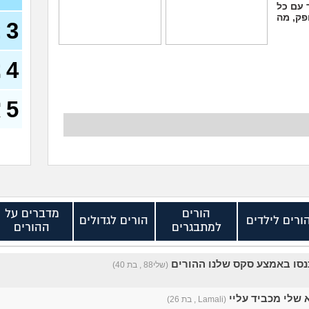
 עם כל
פק, מה
3
א
מ
אמא שלי שונאת את
אני אובססיבית לאמא
חברה שלי מה לעשות?
שלי וזה חונק אותי כבר
4
מ
(אנונימי, בן 21)
(אנונימי, בת 20)
ה
5
ה
ב
הורים
מדברים על
ורים לילדים
הורים לגדולים
למתבגרים
ההורים
סו באמצע סקס שלנו ההורים
(שלי88 , בת 40)
שלי מכביד עליי
(Lamali , בת 26)