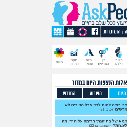
התחברות
|
פיננסי
בין
חיות
יוקר
גאווה
וכלכלה
הסדינים
מחמד
המחיה
לות הנצפות ה
יום
במדור
היום
השבוע
החודש
ני רוצה לטוס לבד אבל ההורים לא
רשים
(כ, בן 21)
מא של בת זוגתי הרימה עליה יד, מה
עשות?
(אנונימי, בן 22)