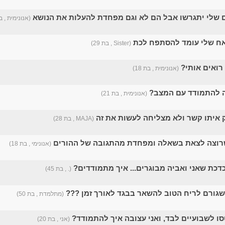
 שלי יתגרשו אבל הם לא וגם מפחדת להעלות את הנושא
(אנונימית , בת 
אח שלי עומד להסתפח לכת
(Sister , בת 29)
 רואים אותי?
(אנונימית , בת 18)
ה להתמודד עם המצב?
(אנונימית , בת 21)
ק איתו קשר ולא מצליחה לעשות את זה
(MAJA , בת 28)
(אנונימי , בת 18)
דכת שאני ואביה מבוגרים... איך מתמודדים?
(. , בת 45)
שגורם לריח הטוב להשאר בבגד לאורך זמן ???
(מתלמדת , בת 50)
סו לשבועיים לבד, ואני עצובה איך להתמודד?
(אני , בת 20)