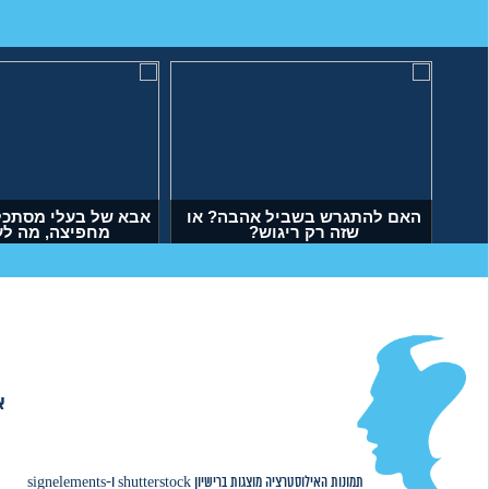
תי
האם להתגרש בשביל אהבה? או
אבא של בעלי מסתכל 
שזה רק ריגוש?
מחפיצה, מה ל
(דנה, בת 35)
(ליה, בת 27)
א
אודות
|
תמונות האילוסטרציה מוצגות ברישיון
shutterstock
ו-
signelements