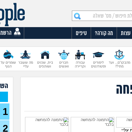
הרשמה
עצות
מה קורה?
טיפים
מהבקו"ם... ועד
לימודים
עבודה
חברים
בית, שכנים
מה שעובר
שומרים על
מתי?!
וסטודנטים
וקריירה
ואנשים
ושותפים
עליי
הגוף
חה
השא
1
א
מ
2
א
עליי
ל