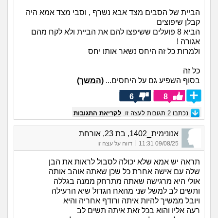
הביית של הסבים מצד אבא נשרף , וסבי מצד אמא היה
קבלן שיפוצים
הביא 8 פועלים ששיפצו להם את הביית ולא לקח מהם
אגורה !
ולמרות כל זה היחס נשאר אותו יחס
כל זה
בסוף השפיע גם על היחסים...
(המשך)
6
8
נכתבו
2
תגובות לעצה זו.
לקריאת התגובות
אנונימית_1402, בת 23, אורחת
|
09/08/25 11:31
דווח על עצה זו
תראה יש אמא שלא יכולה לסבול לראות את הבן
שלה עם אישה אחרת כל שכן שאתה אוהב אותה
אולי היא מרגישה שאתה מתרחק ממנה בגללה
ותשים לב למשל שני מהאח הגדול שיא הרעילה
ויובל ממשיך להיות איתה ורודף אחריה והיא
רעה אליו והוא בכל זאת איתה תשים לב