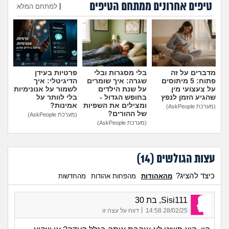
טיפים אחרונים ממתחם הטיפים
היועצת המליצה לשלוח את
עומדת להיות בפנימייה ויש לי
|
למתחם המלא
הבן שלי לפנימייה, לסמוך
חבר, אני יכולה להביא אותו
עליה?
(אמא מודאגת, בת
לחדר שלי?
(פנימיסטית
הוספת טיפ
35)
לעתיד, בת 16)
מדברים על זה
בלי מסגרות ובלי
פרטיות בעידן
פתוח: 5 מיתוסים
שגרה: איך שומרים
הדיגיטלי: איך
על צעצועי מין
על שנת הילדים
לשמור על אנונימיות
שהגיע הזמן לנפץ
בחופש הגדול -
בלי לוותר על
ומצילים את השפיות
אמינות?
(מערכת AskPeople)
של ההורים?
(מערכת AskPeople)
(מערכת AskPeople)
עצות הגולשים (
14
)
כיצד להציג?
מהאהודות
מהפחות אהודות
מהחדשות
Sisi111, בת 30
|
28/02/25 14:58
דווח על עצה זו