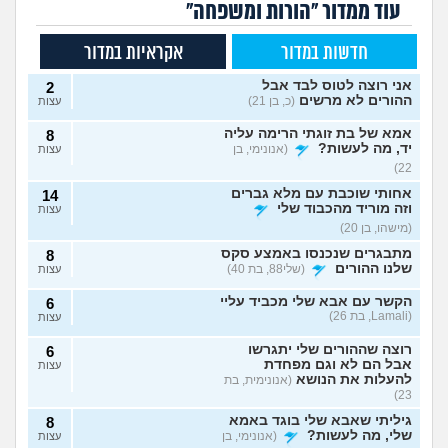
עוד ממדור "הורות ומשפחה"
חדשות במדור
אקראיות במדור
אני רוצה לטוס לבד אבל
2
ההורים לא מרשים
(כ, בן 21)
עצות
אמא של בת זוגתי הרימה עליה
8
יד, מה לעשות?
(אנונימי, בן
עצות
22)
אחותי שוכבת עם מלא גברים
14
וזה מוריד מהכבוד שלי
עצות
(מישהו, בן 20)
מתבגרים שנכנסו באמצע סקס
8
שלנו ההורים
(שלי88, בת 40)
עצות
הקשר עם אבא שלי מכביד עליי
6
(Lamali, בת 26)
עצות
רוצה שההורים שלי יתגרשו
6
אבל הם לא וגם מפחדת
עצות
להעלות את הנושא
(אנונימית, בת
23)
גיליתי שאבא שלי בוגד באמא
8
שלי, מה לעשות?
(אנונימי, בן
עצות