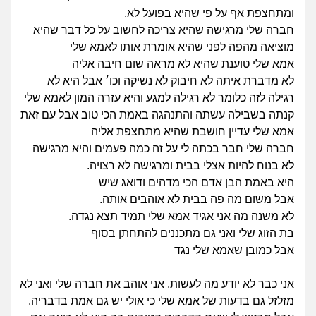
זוגיות
חיפוש שאלות
ומתחצפת אף על פי שהיא בפועל לא.
|
חברה שלי מרגישה שהיא צריכה לחשוב על כל דבר שהיא
היריון ולידה
הרשמה
התחברות
מוציאה מהפה לפני שהיא אומרת אותו לאמא שלי
אמא שלי טוענת שהיא לא מראה שום חיבה אליה
הורות ומשפחה
לא מדברת איתה לא חיבוק לא נשיקה וכו׳ אבל היא לא
רגילה לזה כלומר לא רגילה למגע והיא עזרה המון לאמא שלי
מתבגרים
קנתה בשבילה עשתה והתנהגה באמת הכי טוב אבל עם זאת
אמא שלי עדיין חושבת שהיא מתחצפת אליה
מהבקו"ם... ועד מתי?!
חברה שלי חבר בכתה לי על זה כמה פעמים והיא מרגישה
לא בנוח להיות אצלי בבית ומרגישה לא רצויה.
לימודים וסטודנטים
היא באמת הבן אדם הכי מדהים ודואג שיש
אבל משום מה פה בבית לא אוהבים אותה.
עבודה וקריירה
לא משנה מה אני אגיד אמא שלי תמיד תצא נגדה.
בת הזוג שלי ואני גם מתכננים להתחתן בסוף
אבל כמובן שאמא שלי נגד
חברים ואנשים
אני כבר לא יודע מה לעשות. אני אוהב את חברה שלי ואני לא
בית, שכנים ושותפים
מזלזל גם בדעות של אמא שלי כי אולי יש גם אמת בדבריה.