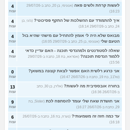
לעשות קרחת ולשים פאה
(אנונימי, בן 20, כתב ב-29/07/26
4
16:23)
עצות
איך להתמודד עם ההשלכות של התקף פסיכוטי?
(ג'וני, בן
4
24, כתב ב-29/07/26 16:14)
עצות
מבואס שלא היה לי אומץ להתחיל עם מישהי שהיא בול
4
הטעם שלי
(אנונימי, בן 25, כתב ב-29/07/26 16:05)
עצות
שאלה לסטודנטים ולמהנדסי תוכנה - האם עדיין כדאי
4
ללמוד הנדסת תוכנה?
(אסראא, בת 18, כתבה ב-29/07/26
עצות
15:56)
אני כרגע רלשית האם אפשר לצאת קצונה במשאן?
0
(טל11, בת 19, כתבה ב-26/07/26 16:47)
עצות
בחורה אובססיבית מה לעשות?
(אלירן, בן 30, כתב
13
ב-26/07/26 16:36)
עצות
אני חושדת שאח שלי עומד להסתפח לכת
(Sister, בת
9
29, כתבה ב-26/07/26 16:27)
עצות
עד כמה חזה זה משמעותי?
(נערה, בת 16, כתבה ב-26/07/26
6
16:18)
עצות