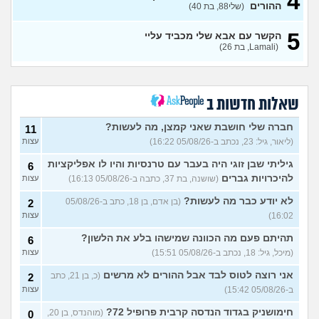
4
אני רוצה לנתק איתו קשר ולא
ההורים
6
(שלי88, בת 40)
מצליחה לעשות את זה
(MAJA,
עצות
בת 28)
5
הקשר עם אבא שלי מכביד עליי
נערה בת 18 שרוצה לצאת
19
(Lamali, בת 26)
בשאלה ומפחדת מהתגובה של
עצות
ההורים
(אנונימי, בת 18)
סבתא אהובה, בודדה
4
ומשתוללת
(רק נכד, בן 28)
עצות
שאלות חדשות ב
האם אח שלי מקנא/שונא את
8
חברה שלי חושבת שאני קמצן, מה לעשות?
11
אשתי?
(אורי, בן 33)
עצות
(ליאור, גיל: 23, נכתב ב-05/08/26 16:22)
עצות
הבת שלי מדוכדכת שאני ואביה
4
גיליתי שבן זוגי היה בעבר עם טרנסיות והיו לו אפליקציות
6
מבוגרים... איך מתמודדים?
(.,
עצות
בת 45)
להיכרויות גברים
(שושנה, בת 37, כתבה ב-05/08/26 16:13)
עצות
יש לי אפוטרופוס ואני לא מבין
5
לא יודע כבר מה לעשות?
(בן אדם, בן 18, כתב ב-05/08/26
2
למה
(זורו, בן 40)
עצות
16:02)
עצות
לא יודע מה לעשות יותר עם
5
תהיתם פעם מה הכוונה שמישהו בלע את הלשון?
6
המשפחה שלי
(יורם, בן 23)
עצות
(מיכל, גיל: 18, נכתב ב-05/08/26 15:51)
עצות
בן 10 לא רוצה שאנחנו ההורים
9
נהיה נוכחים במסיבת סיום של
אני רוצה לטוס לבד אבל ההורים לא מרשים
(כ, בן 21, כתב
2
עצות
הכיתה
(גורי, בן 42)
ב-05/08/26 15:42)
עצות
מה הסוד הזה שגורם לריח
7
חימושניק בגדוד הנדסה קרבית פרופיל 72?
(מוהנדס, בן 20,
0
הטוב להשאר בבגד לאורך זמן
עצות