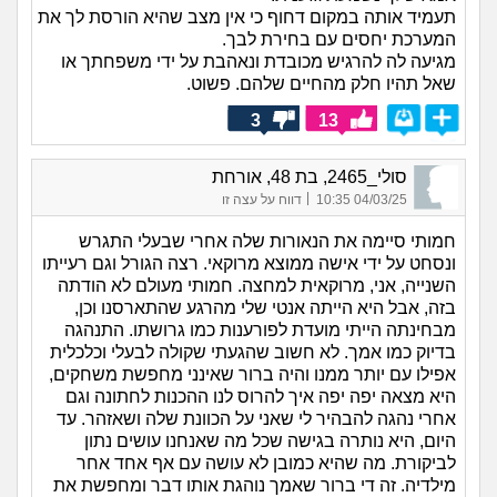
תעמיד אותה במקום דחוף כי אין מצב שהיא הורסת לך את
המערכת יחסים עם בחירת לבך.
מגיעה לה להרגיש מכובדת ונאהבת על ידי משפחתך או
שאל תהיו חלק מהחיים שלהם. פשוט.
3
13
סולי_2465, בת 48, אורחת
|
04/03/25 10:35
דווח על עצה זו
חמותי סיימה את הנאורות שלה אחרי שבעלי התגרש
ונסחט על ידי אישה ממוצא מרוקאי. רצה הגורל וגם רעייתו
השנייה, אני, מרוקאית למחצה. חמותי מעולם לא הודתה
בזה, אבל היא הייתה אנטי שלי מהרגע שהתארסנו וכן,
מבחינתה הייתי מועדת לפורענות כמו גרושתו. התנהגה
בדיוק כמו אמך. לא חשוב שהגעתי שקולה לבעלי וכלכלית
אפילו עם יותר ממנו והיה ברור שאינני מחפשת משחקים,
היא מצאה יפה יפה איך להרוס לנו ההכנות לחתונה וגם
אחרי נהגה להבהיר לי שאני על הכוונת שלה ושאזהר. עד
היום, היא נותרה בגישה שכל מה שאנחנו עושים נתון
לביקורת. מה שהיא כמובן לא עושה עם אף אחד אחר
מילדיה. זה די ברור שאמך נוהגת אותו דבר ומחפשת את