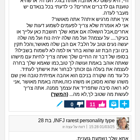
היי, היא פשוט לא אוהבת אותה בגלל העדה? או שהיא
טוענת גם לדברים אחרים? כי לדעתי בכל בנאדם יש
מעבר לעדה.
איך אתה מרגיש איתה? אתה מאושר?
אני לא אומרת שלא צריך לפעמים לשמוע דעות של
אחרים,אבל השאלה אם אמא שלך חושבת כאן עלייך או
בעיקר.... על עצמה? ועל מה שלה יהיה נוח ועל מה שלה
יעשה נעים וטוב על הלב? אם הבן שלה מאושר,והכל תקין
בינו ובין הבת זוג שהוא בחר אז למה לא לשמוח בשבילו?
בסופו של דבר זה החיים שלך ואתה צריך לחיות עם מישהו
שאתה אוהב באמת ועושה לך טוב,כמו שאמא שלך בחרה
לעצמה את בעלה גם זכותך לבחור את אישתך לעתיד.
כל עוד מה שקורה בניכם הוא אהבה אמיתית טובה ואין שם
משהו שהוא מסוכן או משהו כזה,ואתה באמת מאושר ,אני
לא רואה סיבה שתפריד את עצמך ממנה. אתה צריך
לעשות מה שטוב לך,לא מה...
(המשך)
0
11
INFJ rarest personality type, בת 28
|
01/03/25 15:28
דווח על עצה זו
אמא שלך נשמעת גזענית.