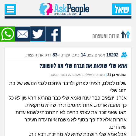
עמוד הבית
שאל שאלה
הורות ומשפחה
שאלות חדשות
83
14
18202
אנשים צפו,
כתבו עצות, ו-
דרגו את העצות.
שאלות שעוררו עניין
אמא שלי שונאת את חברה שלי מה לעשות?
עצות חדשות
אנונימי בן 21
|
כתב את השאלה ב-27/02/25 בשעה 14:33
שלום לכולם, רציתי לפרוק ולדבר איתכם לגבי הנושא של בת
מה קורה כאן?
הזוג שלי
אנחנו יוצאים כבר שנה ואמא שלי כבר מהרגע הראשון לא כל
מתחם הטיפים
כך אהבה אותה.. אחת מהסיבות זה שהיא מרוקאית.
מאז שאני זוכר את עצמי בחיים לא התחנכתי לשנוא עדות
מדורים
אחרות אלא להיפך בסוף לא משנה איזה עדה העיקר
שיהודים.
אבל אמא שלי חושבת שהיא לא מחייכת, דכאונית,