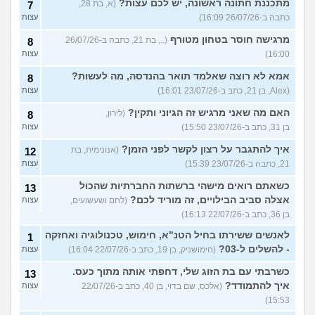
מתכננת חתונה ראשונה, יש לכם עצות?
(א, בת 28,
7
כתבה ב-26/07/26 16:09)
עצות
מרגישה חוסר בטחון מטורף
(.., בת 21, כתבה ב-26/07/26
8
16:00)
עצות
אמא לא רוצה שאלמד תואר בהנדסה, מה לעשות?
8
(Alex, בן 21, כתב ב-23/07/26 16:01)
עצות
האם מה שאני מרגיש זה הגיוני ותקין?
(לירון,
8
בן 31, כתב ב-23/07/26 15:50)
עצות
איך להתגבר על רצון לקשר לפני הזמן?
(אנונימית, בת
12
21, כתבה ב-23/07/26 15:39)
עצות
כשאתם רואים מישהי ברשתות החברתיות שהכול
13
אצלה סביב הבילויים, זה מוריד לכם?
(לחם ושעשועים,
עצות
בן 36, כתב ב-22/07/26 16:13)
לאנשים ששירתו בחיל הטנ"א, חימוש, טכנולוגיה ואחזקה
1
- להשלים ל-03?
(חימושניק, בן 19, כתב ב-22/07/26 16:04)
עצות
כשרבתי עם בת הזוג שלי, דחפתי אותה מתוך כעס.
13
איך להתמודד?
(אלכס, שם בדוי, בן 40, כתב ב-22/07/26
עצות
15:53)