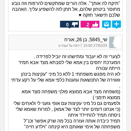
"תיקח לה אותך". אלה הורים שמתקשים להרפות וזה נובע
מחוסר ביטחון שלהם, אל תתן לזה להשפיע עליך. האהבה
שלכם תישאר חזקה ♥
0
2
שי_5845, בן 26, אורח
|
27/02/25 15:00
דווח על עצה זו
לצערי זה לא יעבוד ומתישהו זה יוביל לפרידה .
המערכת יחסים בין אמא שלי לסבתא מצד אבא תמיד
הייתה עכורה
לא היה מפגש משפחתי 1 ללא כל מיני "עקיצות בינהן
ואווירה של התנשאות וגזענות כלפי אמא שלי על רקע עדתי
.
(משפחה מצד אבא ממוצא פולני משפחה מצד אמא
ממוצא תימני )
ולפעמים גם כל מיני עקיצות עם אופי גזעני לי ולאחים שלי
(כי אנחנו דומים יותר לצד של אמא) , למרות שאמא שלי
ניסתה תמיד להתיידד איתה
תמיד כיבדה אותה ועזרה בכל מה שרק אפשר וכנ"ל
משפחתה של אימי שאותם היא קינתה "וילדע חייה"