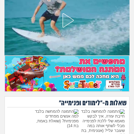
מה שעובר עליי
שומרים על הגוף
פיננסי וכלכלה
בין הסדינים
חיות מחמד
יוקר המחיה
גאווה
שאלות מ-"לימודים ופנימייה"
חייבת עזרה, איך לבקש
למה אנשים מפחדים
מאמא שלי ללכת לפנימייה
מפנימיות?
(שואלת באמת,
מבלי לשתף אותה במה
בת 14)
שעובר עליי?
(אנונימית, בת