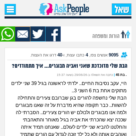
עמוד הבית
שאל שאלה
הורות ומשפחה
שאלות חדשות
40
4
9095
אנשים צפו,
כתבו עצות, ו-
דרגו את העצות.
שאלות שעוררו עניין
הבת שלי מדוכדכת שאני ואביה מבוגרים... איך מתמודדים?
עצות חדשות
. בת 45
|
כתבה את השאלה ב-29/06/26 בשעה 15:37
היי, עקב נסיבות החיים.. ילדתי לראשונה בגיל 39 שני ילדים
מה קורה כאן?
מתוקים אחת בת 6 השני 3..
הבת שלי נחשפה להורים בגן שברובם צעירים והתחילה
מתחם הטיפים
להשוות.. כבר תקופה שהיא מדברת על זה שאנו מבוגרים
ולמה אנו מבוגרים ולכולם יש הורים צעירים.. הסברתי לה
מדורים
שככה יצא שהכרתי את אביה בגיל מאוחר והתאהבתי
והחלטנו להביא שני ילדים לעולם.. שאנחנו תמיד איתה
ואוהבים אותה ולא כל ילד זוכה לגדול עם הורים שתמיד