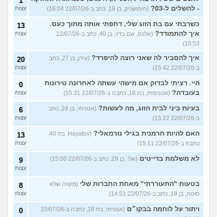
1
- להשלים ל-03?
(חימושניק, בן 19, כתב ב-22/07/26 16:04)
עצות
כשרבתי עם בת הזוג שלי, דחפתי אותה מתוך כעס.
13
איך להתמודד?
(אלכס, שם בדוי, בן 40, כתב ב-22/07/26
עצות
15:53)
איך להסביר לה שאני רוצה להיפרד?
(עידן, בן 27, כתב
20
ב-22/07/26 15:42)
עצות
היי. רציתי לבדוק אם מישהי עשתה לאחרונה טירונות
0
בעובדה?
(אנונימית, בת 18, כתבה ב-22/07/26 15:31)
עצות
בעיות ביני לבית הזוג, מה לעשות?
(אנונימי, בן 24, כתב
6
ב-22/07/26 15:22)
עצות
האם להיות חרמנית בגילי נורמאלי?
(Hayatov, בת 40,
13
כתבה ב-22/07/26 15:11)
עצות
לא משלמת בדייטים
(אלי, בן 29, כתב ב-22/07/26 15:00)
9
עצות
בטעות "התעוררתי" מאחת החברות שלי
(מקווה שלא
8
סוטה, בן 18, כתב ב-22/07/26 14:51)
עצות
ויתור על לוחמה בבקו״ם
(אנונימי, בת 18, כתבה ב-22/07/26
0