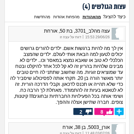
עצות הגולשים (
4
)
כיצד להציג?
מהאהודות
מהפחות אהודות
מהחדשות
עצה מהלב_3701, בת 50, אורחת
|
29/06/26 15:53
דווח על עצה זו
אין לך מה להיות ברגשות אשם. ילדים להורים גרושים
יכולים לטעון למה הבאת אותי לעולם. ילדים שהמצב
הכלכלי לא טוב או שאבא נמצא במאסר וכו.. ילדים לא
מבינים שלהיות בהריון זה לא קל לכל אחד להיקלט ובטח
עד שמוציאים זוגיות. מה שחשוב שתתני לה חיים טובים
יותר מאשר הורה בן 20. תקחי אותה לפסיכולוג שיסביר לה
כדי שלא תהייה או תכנס לדכאון. וקבלי הדרכה הורית. זה
לא לטאטא בעיות זה להתמודד. מאחלת לך הרבה כח.
ושימי אותה בכל הפעילויות החברתיות ובחוגים!!! קיטנות,
צופים. חברה שתישן אצלה וההפך.
2
8
אורן_5003, בן 38, אורח
|
03/07/26 11:48
דווח על עצה זו