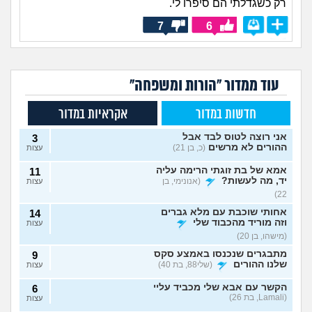
רק כשגדלתי הם סיפרו לי.
7
6
עוד ממדור "הורות ומשפחה"
חדשות במדור
אקראיות במדור
אני רוצה לטוס לבד אבל
3
ההורים לא מרשים
(כ, בן 21)
עצות
אמא של בת זוגתי הרימה עליה
11
יד, מה לעשות?
(אנונימי, בן
עצות
22)
אחותי שוכבת עם מלא גברים
14
וזה מוריד מהכבוד שלי
עצות
(מישהו, בן 20)
מתבגרים שנכנסו באמצע סקס
9
שלנו ההורים
(שלי88, בת 40)
עצות
הקשר עם אבא שלי מכביד עליי
6
(Lamali, בת 26)
עצות