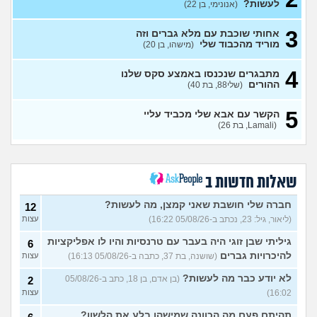
לעשות?
(אנונימי, בן 22)
איפה אני? לא רואים אותי?
3
(אנונימית, בת 18)
עצות
3
אחותי שוכבת עם מלא גברים וזה
מוריד מהכבוד שלי
(מישהו, בן 20)
איך אני אמורה להתמודד עם
7
המצב?
(אנונימית, בת 21)
עצות
4
מתבגרים שנכנסו באמצע סקס שלנו
אני רוצה לנתק איתו קשר ולא
ההורים
6
(שלי88, בת 40)
מצליחה לעשות את זה
(MAJA,
עצות
בת 28)
5
הקשר עם אבא שלי מכביד עליי
נערה בת 18 שרוצה לצאת
19
(Lamali, בת 26)
בשאלה ומפחדת מהתגובה של
עצות
ההורים
(אנונימי, בת 18)
סבתא אהובה, בודדה
4
ומשתוללת
(רק נכד, בן 28)
עצות
שאלות חדשות ב
האם אח שלי מקנא/שונא את
8
חברה שלי חושבת שאני קמצן, מה לעשות?
12
אשתי?
(אורי, בן 33)
עצות
(ליאור, גיל: 23, נכתב ב-05/08/26 16:22)
עצות
הבת שלי מדוכדכת שאני ואביה
4
גיליתי שבן זוגי היה בעבר עם טרנסיות והיו לו אפליקציות
6
מבוגרים... איך מתמודדים?
(.,
עצות
בת 45)
להיכרויות גברים
(שושנה, בת 37, כתבה ב-05/08/26 16:13)
עצות
יש לי אפוטרופוס ואני לא מבין
5
לא יודע כבר מה לעשות?
(בן אדם, בן 18, כתב ב-05/08/26
2
למה
(זורו, בן 40)
עצות
16:02)
עצות
לא יודע מה לעשות יותר עם
5
תהיתם פעם מה הכוונה שמישהו בלע את הלשון?