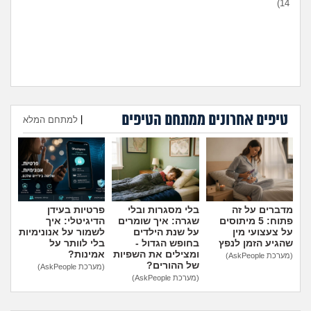
14)
טיפים אחרונים ממתחם הטיפים
היועצת המליצה לשלוח את
עומדת להיות בפנימייה ויש לי
|
למתחם המלא
הבן שלי לפנימייה, לסמוך
חבר, אני יכולה להביא אותו
עליה?
(אמא מודאגת, בת
לחדר שלי?
(פנימיסטית
הוספת טיפ
35)
לעתיד, בת 16)
מדברים על זה
בלי מסגרות ובלי
פרטיות בעידן
פתוח: 5 מיתוסים
שגרה: איך שומרים
הדיגיטלי: איך
על צעצועי מין
על שנת הילדים
לשמור על אנונימיות
שהגיע הזמן לנפץ
בחופש הגדול -
בלי לוותר על
ומצילים את השפיות
אמינות?
(מערכת AskPeople)
של ההורים?
(מערכת AskPeople)
(מערכת AskPeople)