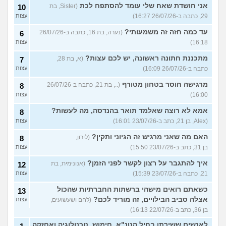
אני חושדת שאח שלי עומד להסתפח לכת
(Sister, בת
10
29, כתבה ב-26/07/26 16:27)
עצות
עד כמה חזה זה משמעותי?
(נערה, בת 16, כתבה ב-26/07/26
6
16:18)
עצות
מתכננת חתונה ראשונה, יש לכם עצות?
(א, בת 28,
7
כתבה ב-26/07/26 16:09)
עצות
מרגישה חוסר בטחון מטורף
(.., בת 21, כתבה ב-26/07/26
8
16:00)
עצות
אמא לא רוצה שאלמד תואר בהנדסה, מה לעשות?
8
(Alex, בן 21, כתב ב-23/07/26 16:01)
עצות
האם מה שאני מרגיש זה הגיוני ותקין?
(לירון,
8
בן 31, כתב ב-23/07/26 15:50)
עצות
איך להתגבר על רצון לקשר לפני הזמן?
(אנונימית, בת
12
21, כתבה ב-23/07/26 15:39)
עצות
כשאתם רואים מישהי ברשתות החברתיות שהכול
13
אצלה סביב הבילויים, זה מוריד לכם?
(לחם ושעשועים,
עצות
בן 36, כתב ב-22/07/26 16:13)
לאנשים ששירתו בחיל הטנ"א, חימוש, טכנולוגיה ואחזקה