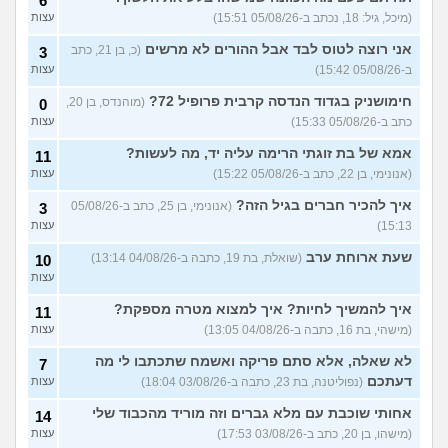
6
המשפחה שלי
(יורם, בן 23)
עצות
(מיכל, גיל: 18, נכתב ב-05/08/26 15:51)
עצות
בן 10 לא רוצה שאנחנו ההורים
9
נהיה נוכחים במסיבת סיום של
אני רוצה לטוס לבד אבל ההורים לא מרשים
(כ, בן 21, כתב
3
עצות
הכיתה
(גורי, בן 42)
ב-05/08/26 15:42)
עצות
מה הסוד הזה שגורם לריח
7
חימושניק בגדוד הנדסה קרבית פרופיל 72?
(מוהנדס, בן 20,
0
הטוב להשאר בבגד לאורך זמן
עצות
כתב ב-05/08/26 15:33)
עצות
???
(מתלמדת, בת 50)
אמא של בת זוגתי הרימה עליה יד, מה לעשות?
איך לומר להורים שאני רוצה
11
9
להיות חילוני?
(אהרן, בן 17)
עצות
(אנונימי, בן 22, כתב ב-05/08/26 15:22)
עצות
איך להכיר חברים בגיל הזה?
עוד שאלות חדשות במדור
(אנונימי, בן 25, כתב ב-05/08/26
3
15:13)
עצות
שעת ארוחת ערב
(שואלת, בת 19, כתבה ב-04/08/26 13:14)
10
עצות
איך להמשיך לחיות? איך למצוא מטרה מספקת?
11
(מישהי, בת 16, כתבה ב-04/08/26 13:05)
עצות
לא שאלה, אלא סתם פריקה ואשמח שתכתבו לי מה
7
דעתכם
(נפוליטנה, בת 23, כתבה ב-03/08/26 18:04)
עצות
אחותי שוכבת עם מלא גברים וזה מוריד מהכבוד שלי
14
(מישהו, בן 20, כתב ב-03/08/26 17:53)
עצות