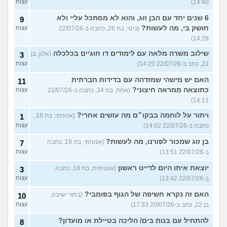
14:40)
עצות
6 שנים יחד עם הבן זוג, והוא לא מסתכל עליי ולא
9
חושק בי, מה לעשות?
(כינוי, בת 26, כתבה ב-22/07/26
עצות
14:29)
שילוב משרה מלאה עם לימודים דו חוגיים בכלכלה
(אלון, בן
3
22, כתב ב-22/07/26 14:20)
עצות
האם יש מישהי שמזדהה עם בדידות חברתית
11
כתוצאה ממראה חיצוני?
(אחת, בת 34, כתבה ב-22/07/26
עצות
14:11)
ויתור על לוחמה בבקו״ם מה עושים אחרי?
(אנונימי, בת 18,
1
כתבה ב-22/07/26 14:02)
עצות
בן זוג שמכור לפורנו, מה לעשות?
(אנונימי, בת 19, כתבה
7
ב-22/07/26 13:51)
עצות
יוצאת איתו היום לדייט ראשון
(אנונימית, בת 18, כתבה
3
ב-22/07/26 13:42)
עצות
האם זה נקרא חשיפה של הגוף בפומבי?
(בחור ישיבה,
10
בן 22, כתב ב-20/07/26 17:33)
עצות
להתחיל עם בנות בים/ הליכה בטיילת או מועדון?
8