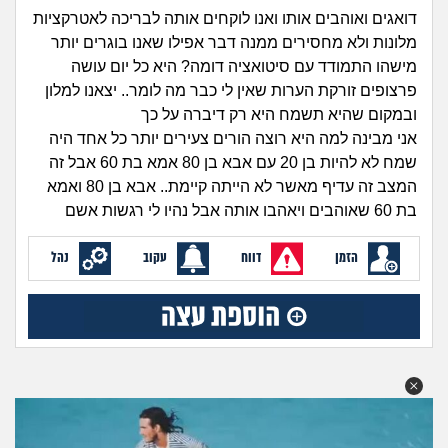
זוגיות
חיפוש שאלות
דואגים ואוהבים אותו ואנו לוקחים אותה לבריכה לאטרקציות
|
מלונות ולא מחסירים ממנה דבר אפילו שאנו בוגרים יותר
היריון ולידה
הרשמה
התחברות
מישהו התמודד עם סיטואציה דומה? היא כל יום עושה
פרצופים זורקת הערות שאין לי כבר מה לומר.. יצאנו למלון
הורות ומשפחה
ובמקום שהיא תשמח היא רק דיברה על כך
אני מבינה למה היא רוצה הורים צעירים יותר כל אחד היה
מתבגרים
שמח לא להיות בן 20 עם אבא בן 80 אמא בת 60 אבל זה
המצב זה עדיף מאשר לא הייתה קיימת.. אבא בן 80 ואמא
מהבקו"ם... ועד מתי?!
בת 60 שאוהבים ויאהבו אותה אבל נהיו לי רגשות אשם
לימודים וסטודנטים
הזמן
דווח
עקוב
נהל
עבודה וקריירה
חברים ואנשים
בית, שכנים ושותפים