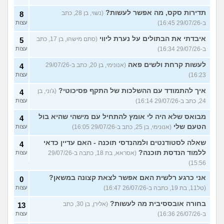
תדירות סקס, מה אפשר לעשות?
(נשוי, בן 28, כתב
8
ב-29/07/26 16:45)
עצות
איבדתי את הבתולים על נערת ליווי
(סתם מישהו, בן 17, כתב
5
ב-29/07/26 16:34)
עצות
לעשות קרחת ולשים פאה
(אנונימי, בן 20, כתב ב-29/07/26
4
16:23)
עצות
איך להתמודד עם ההשלכות של התקף פסיכוטי?
(ג'וני, בן
4
24, כתב ב-29/07/26 16:14)
עצות
מבואס שלא היה לי אומץ להתחיל עם מישהי שהיא בול
4
הטעם שלי
(אנונימי, בן 25, כתב ב-29/07/26 16:05)
עצות
שאלה לסטודנטים ולמהנדסי תוכנה - האם עדיין כדאי
4
ללמוד הנדסת תוכנה?
(אסראא, בת 18, כתבה ב-29/07/26
עצות
15:56)
אני כרגע רלשית האם אפשר לצאת קצונה במשאן?
0
(טל11, בת 19, כתבה ב-26/07/26 16:47)
עצות
בחורה אובססיבית מה לעשות?
(אלירן, בן 30, כתב
13
ב-26/07/26 16:36)
עצות