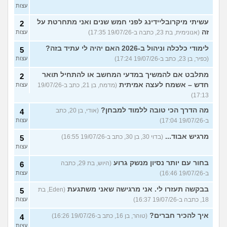
עצות
עשיתי מיקרובליידינג לפני חמש שנים ואני מתחרטת על
2
זה
(אנונימית, בת 23, כתבה ב-19/07/26 17:35)
עצות
לימודי כלכלה וניהול ב-2026 האם יהיה לי עתיד בזה?
5
(כפיר, בן 23, כתב ב-19/07/26 17:24)
עצות
מתלבט אם להמשיך במדעי המחשב או להתחיל תואר
2
חדש – אשמח לעצה אמיתית
(מדמח, בן 21, כתב ב-19/07/26
עצות
17:13)
מה הדרך הכי טובה ללמוד למבחן?
(אודי, בן 20, כתב
4
ב-19/07/26 17:04)
עצות
מרגיש אבוד...
(בדוי 30, בן 30, כתב ב-19/07/26 16:55)
5
עצות
בחור עם יותר נסיון מנשק גרוע
(היוש, בת 29, כתבה
6
ב-19/07/26 16:46)
עצות
בבקשה תעזרו לי. אני מרגישה שאני משתגעת
(Eden, בת
5
18, כתבה ב-19/07/26 16:37)
עצות
איך להכיר חברים?
(טוהר, בן 16, כתב ב-19/07/26 16:26)
4
עצות