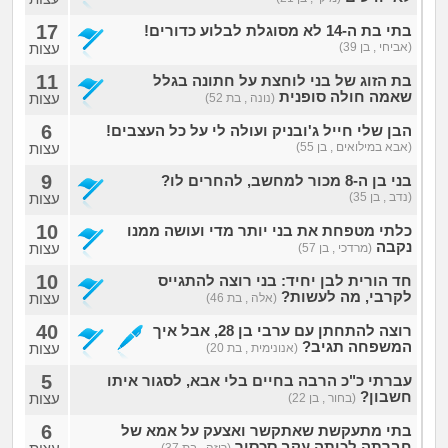
17
בתי בת ה-14 לא מסוגלת לבלוע כדורים!
(אביחי , בן 39)
עצות
11
בת הזוג של בני לוחצת על חתונה בגלל
שאמה חולה סופנית
עצות
(נונה , בת 52)
6
הבן שלי חייל ג'ובניק ועולה לי על כל העצבים!
(אבא במילואים , בן 55)
עצות
9
בני בן ה-8 מכור למחשב, להחרים לו?
(נדב , בן 35)
עצות
10
כלתי מטפחת את בני יותר מדי ועושה ממנו
נקבה
עצות
(מרדכי , בן 57)
10
חד הורית לבן יחיד: בני רוצה להתגייס
לקרבי, מה לעשות?
עצות
(אלה , בת 46)
40
רוצה להתחתן עם ערבי בן 28, אבל איך
המשפחה תגיב?
עצות
(אנונימית , בת 20)
5
עברתי כ"כ הרבה בחיים בלי אבא, לסגור איתו
חשבון?
עצות
(בחור , בן 22)
6
בתי מתעקשת שאתקשר ואצעק על אמא של
חברתה לכיתה עקב סכסוך
(רוזה , בת 37)