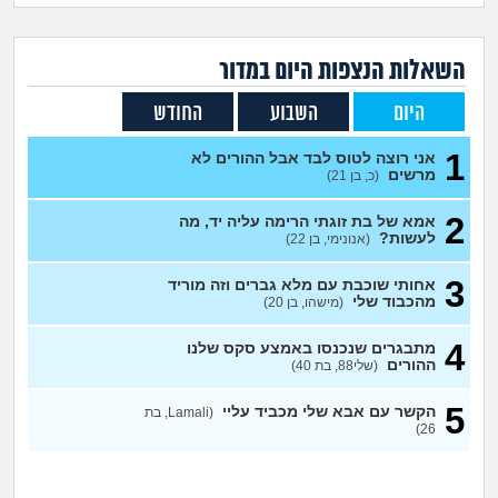
זוגיות
חיפוש שאלות
|
היריון ולידה
הרשמה
התחברות
השאלות הנצפות ה
יום
במדור
היום
השבוע
החודש
הורות ומשפחה
1
אני רוצה לטוס לבד אבל ההורים לא
מתבגרים
מרשים
(כ, בן 21)
2
אמא של בת זוגתי הרימה עליה יד, מה
מהבקו"ם... ועד מתי?!
לעשות?
(אנונימי, בן 22)
לימודים וסטודנטים
3
אחותי שוכבת עם מלא גברים וזה מוריד
מהכבוד שלי
(מישהו, בן 20)
עבודה וקריירה
4
מתבגרים שנכנסו באמצע סקס שלנו
ההורים
(שלי88, בת 40)
חברים ואנשים
5
הקשר עם אבא שלי מכביד עליי
(Lamali, בת
26)
בית, שכנים ושותפים