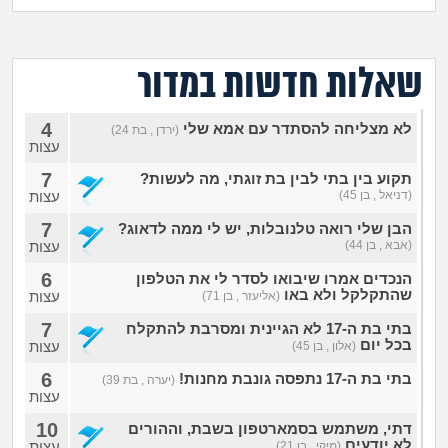
מה שעובר עליי
שומרים על הגוף
שאלות חדשות במדור
פיננסי וכלכלה
4
לא מצליחה להסתדר עם אמא שלי
(ירדן , בת 24)
עצות
בין הסדינים
7
תקוע בין בתי לבין בת זוגתי, מה לעשות?
(דניאל , בן 45)
עצות
חיות מחמד
7
הבן שלי רואה טלנובלות, יש לי ממה לדאוג?
(אבא , בן 44)
עצות
יוקר המחיה
6
הנכדים אמרו שיבואו לסדר לי את הטלפון
שהתקלקל ולא באו
עצות
(אליעזר , בן 71)
גאווה
7
בתי בת ה-17 לא הגיינית ומסרבת להתקלח
בכל יום
עצות
(אלון , בן 45)
6
בתי בת ה-17 נתפסה גונבת מחנות!
(יערה , בת 39)
עצות
10
דתי, משתמש בסמארטפון בשבת, וההורים
לא יודעים
עצות
(מיקי , בן 21)