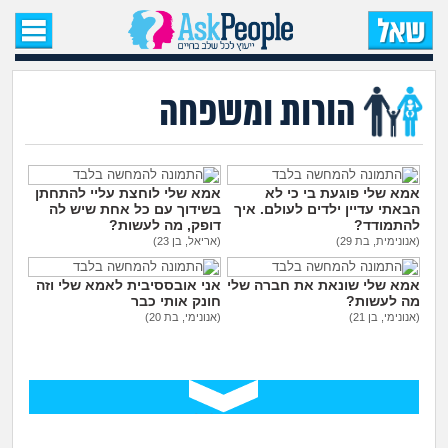
עמוד הבית
שאל שאלה
הורות ומשפחה
שאלות חדשות
שאלות שעוררו עניין
אמא שלי פוגעת בי כי לא
אמא שלי לוחצת עליי להתחתן
הבאתי עדיין ילדים לעולם. איך
בשידוך עם כל אחת שיש לה
להתמודד?
דופק, מה לעשות?
עצות חדשות
(אנונימית, בת 29)
(אריאל, בן 23)
אמא שלי שונאת את חברה שלי
אני אובססיבית לאמא שלי וזה
מה קורה כאן?
מה לעשות?
חונק אותי כבר
(אנונימי, בן 21)
(אנונימי, בת 20)
מתחם הטיפים
מדורים