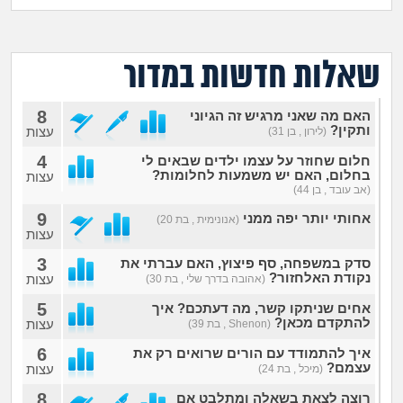
מה שעובר עליי
שומרים על הגוף
שאלות חדשות במדור
פיננסי וכלכלה
8
האם מה שאני מרגיש זה הגיוני
ותקין?
עצות
(לירון , בן 31)
בין הסדינים
4
חלום שחוזר על עצמו ילדים שבאים לי
בחלום, האם יש משמעות לחלומות?
עצות
(אב עובד , בן 44)
חיות מחמד
9
אחותי יותר יפה ממני
(אנונימית , בת 20)
עצות
יוקר המחיה
3
סדק במשפחה, סף פיצוץ, האם עברתי את
נקודת האלחזור?
עצות
(אהובה בדרך שלי , בת 30)
גאווה
5
אחים שניתקו קשר, מה דעתכם? איך
להתקדם מכאן?
עצות
(Shenon , בת 39)
6
איך להתמודד עם הורים שרואים רק את
עצמם?
עצות
(מיכל , בת 24)
8
רוצה לצאת בשאלה ומתלבט אם