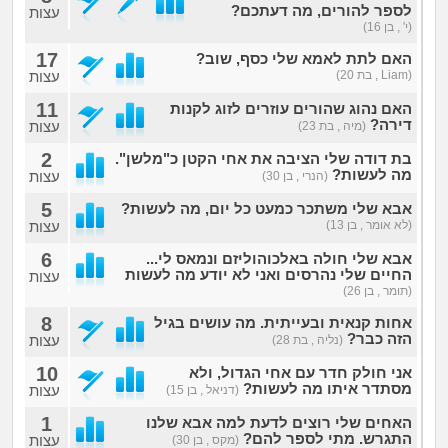
לספר להורים, מה דעתכם?
עצות
(י' , בן 16)
17
האם לתת לאמא שלי כסף, שוב?
(Liam , בת 20)
עצות
11
האם נהוג שהורים עוזרים לזוג לקנות
דירה?
עצות
(מיה , בת 23)
2
בת דודה שלי הציבה את אחי הקטן כ"מלשן".
מה לעשות?
עצות
(הנרי , בן 30)
5
אבא שלי משתכר כמעט כל יום, מה לעשות?
(לא אומר , בן 13)
עצות
6
אבא שלי חולה באלכוהוליזם ונמאס לי...
החיים שלי נהרסים ואני לא יודע מה לעשות
עצות
(תומר , בן 26)
8
אחות קנאית ובעייתית. מה עושים בגיל
הזה כבר?
עצות
(נליה , בת 28)
10
אני חולק חדר עם אחי הגדול, ולא
מסתדר איתו מה לעשות?
עצות
(דניאל , בן 15)
1
האחים שלי רוצים לדעת למה אבא שלנו
התגרש. מתי לספר להם?
עצות
(מקס , בן 30)