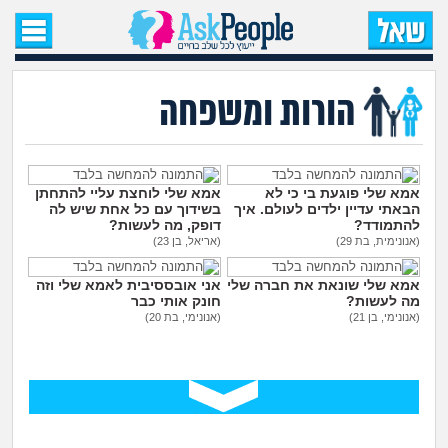
עמוד הבית
שאל שאלה
הורות ומשפחה
שאלות חדשות
שאלות שעוררו עניין
אמא שלי פוגעת בי כי לא
אמא שלי לוחצת עליי להתחתן
הבאתי עדיין ילדים לעולם. איך
בשידוך עם כל אחת שיש לה
להתמודד?
דופק, מה לעשות?
עצות חדשות
(אנונימית, בת 29)
(אריאל, בן 23)
אמא שלי שונאת את חברה שלי
אני אובססיבית לאמא שלי וזה
מה קורה כאן?
מה לעשות?
חונק אותי כבר
(אנונימי, בן 21)
(אנונימי, בת 20)
מתחם הטיפים
מדורים