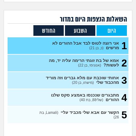
זוגיות
חיפוש שאלות
|
היריון ולידה
הרשמה
התחברות
השאלות הנצפות ה
יום
במדור
היום
השבוע
החודש
הורות ומשפחה
1
אני רוצה לטוס לבד אבל ההורים לא
מתבגרים
מרשים
(כ, בן 21)
2
אמא של בת זוגתי הרימה עליה יד, מה
מהבקו"ם... ועד מתי?!
לעשות?
(אנונימי, בן 22)
לימודים וסטודנטים
3
אחותי שוכבת עם מלא גברים וזה מוריד
מהכבוד שלי
(מישהו, בן 20)
עבודה וקריירה
4
מתבגרים שנכנסו באמצע סקס שלנו
ההורים
(שלי88, בת 40)
חברים ואנשים
5
הקשר עם אבא שלי מכביד עליי
(Lamali, בת
26)
בית, שכנים ושותפים