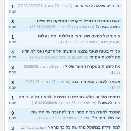
היי חייב שאלה לגבי אייפון
(ליעוז, בן 28, כתב ב-03/08/26 17:33)
1
עצות
האם הסתרת פרופיל פיקטיבי ומחיקת חיפושים
8
נחשב בגידה?
(בדרןהסקרן, בן 33, כתב ב-03/08/26 17:24)
עצות
איחור של כמעט שש וחצי בגלולות יסמין פלוס
1
(סנאית, בת 18, כתבה ב-03/08/26 17:13)
עצות
אני די בטוח שאני נמצא איפשהו על הרצף ואני לא יודע
4
מה לעשות עם זה
(אנונימי, בן 18, כתב ב-03/08/26 17:02)
עצות
מה לעשות במקרה המוזר שלי?
(דן, בן 42, כתב ב-03/08/26
3
16:53)
עצות
אשמח לעזרה אמיתית וכנה
(אנושי, בן 27, כתב ב-03/08/26
3
16:44)
עצות
כתמים מלייזר שלא עוברים וגורמים לי לדאוג כל היום מה
1
ניתן לעשות?
(אנונימית, בת 25, כתבה ב-03/08/26 16:33)
עצות
הפכתי למורה בבית ספר. איך להתגבר על תחושת
9
הכישלון בחיים?
(גידי, בן 40, כתב ב-03/08/26 16:24)
עצות
למה ירידה במשקל מרגישה כל כך נורא?
(אנונימית, בת 17,
3