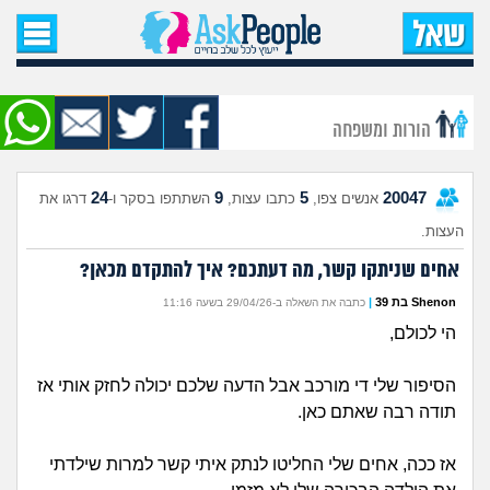
עמוד הבית
שאל שאלה
הורות ומשפחה
שאלות חדשות
24
9
5
20047
אנשים צפו,
כתבו עצות,
השתתפו בסקר ו-
דרגו את
שאלות שעוררו עניין
העצות.
עצות חדשות
אחים שניתקו קשר, מה דעתכם? איך להתקדם מכאן?
Shenon בת 39
|
כתבה את השאלה ב-29/04/26 בשעה 11:16
מה קורה כאן?
הי לכולם,
מתחם הטיפים
הסיפור שלי די מורכב אבל הדעה שלכם יכולה לחזק אותי אז
תודה רבה שאתם כאן.
מדורים
אז ככה, אחים שלי החליטו לנתק איתי קשר למרות שילדתי