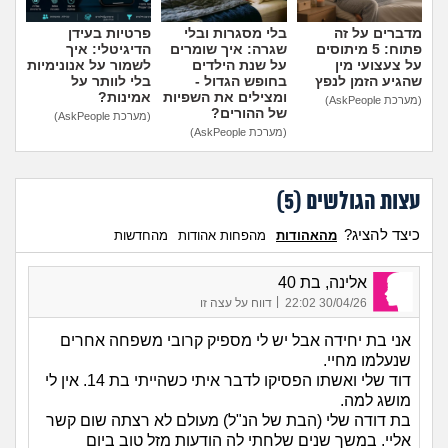
מדברים על זה
בלי מסגרות ובלי
פרטיות בעידן
פתוח: 5 מיתוסים
שגרה: איך שומרים
הדיגיטלי: איך
על צעצועי מין
על שנת הילדים
לשמור על אנונימיות
שהגיע הזמן לנפץ
בחופש הגדול -
בלי לוותר על
ומצילים את השפיות
אמינות?
(מערכת AskPeople)
של ההורים?
(מערכת AskPeople)
(מערכת AskPeople)
עצות הגולשים (
5
)
כיצד להציג?
מהאהודות
מהפחות אהודות
מהחדשות
אלינה, בת 40
|
30/04/26 22:02
דווח על עצה זו
אני בת יחידה אבל יש לי מספיק קרובי משפחה אחרים
שנעלמו מחיי.
דוד שלי ואשתו הפסיקו לדבר איתי כשהייתי בת 14. אין לי
מושג למה.
בת דודה שלי (הבת של הנ"ל) מעולם לא רצתה שום קשר
אליי. במשך שנים שלחתי לה הודעות מזל טוב ביום