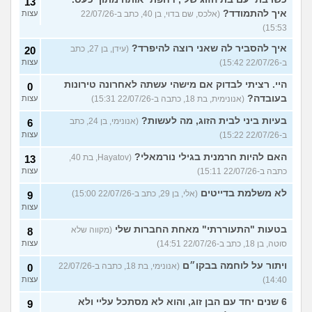
13
איך להתמודד?
(אלכס, שם בדוי, בן 40, כתב ב-22/07/26
עצות
15:53)
איך להסביר לה שאני רוצה להיפרד?
(עידן, בן 27, כתב
20
ב-22/07/26 15:42)
עצות
היי. רציתי לבדוק אם מישהי עשתה לאחרונה טירונות
0
בעובדה?
(אנונימית, בת 18, כתבה ב-22/07/26 15:31)
עצות
בעיות ביני לבית הזוג, מה לעשות?
(אנונימי, בן 24, כתב
6
ב-22/07/26 15:22)
עצות
האם להיות חרמנית בגילי נורמאלי?
(Hayatov, בת 40,
13
כתבה ב-22/07/26 15:11)
עצות
לא משלמת בדייטים
(אלי, בן 29, כתב ב-22/07/26 15:00)
9
עצות
בטעות "התעוררתי" מאחת החברות שלי
(מקווה שלא
8
סוטה, בן 18, כתב ב-22/07/26 14:51)
עצות
ויתור על לוחמה בבקו״ם
(אנונימי, בת 18, כתבה ב-22/07/26
0
14:40)
עצות
6 שנים יחד עם הבן זוג, והוא לא מסתכל עליי ולא
9