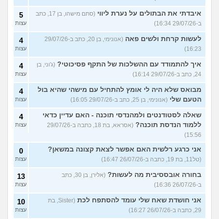
איבדתי את הבתולים על נערת ליווי
(סתם מישהו, בן 17, כתב
5
ב-29/07/26 16:34)
עצות
לעשות קרחת ולשים פאה
(אנונימי, בן 20, כתב ב-29/07/26
4
16:23)
עצות
איך להתמודד עם ההשלכות של התקף פסיכוטי?
(ג'וני, בן
4
24, כתב ב-29/07/26 16:14)
עצות
מבואס שלא היה לי אומץ להתחיל עם מישהי שהיא בול
4
הטעם שלי
(אנונימי, בן 25, כתב ב-29/07/26 16:05)
עצות
שאלה לסטודנטים ולמהנדסי תוכנה - האם עדיין כדאי
4
ללמוד הנדסת תוכנה?
(אסראא, בת 18, כתבה ב-29/07/26
עצות
15:56)
אני כרגע רלשית האם אפשר לצאת קצונה במשאן?
0
(טל11, בת 19, כתבה ב-26/07/26 16:47)
עצות
בחורה אובססיבית מה לעשות?
(אלירן, בן 30, כתב
13
ב-26/07/26 16:36)
עצות
אני חושדת שאח שלי עומד להסתפח לכת
(Sister, בת
10
29, כתבה ב-26/07/26 16:27)
עצות