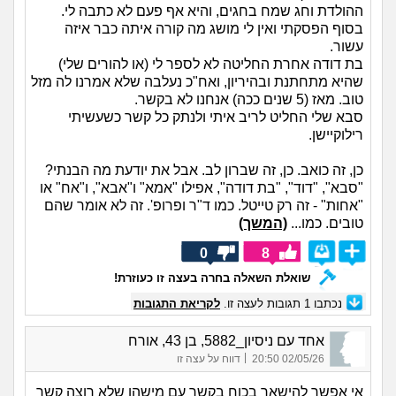
ההולדת וחג שמח בחגים, והיא אף פעם לא כתבה לי.
בסוף הפסקתי ואין לי מושג מה קורה איתה כבר איזה
עשור.
בת דודה אחרת החליטה לא לספר לי (או להורים שלי)
שהיא מתחתנת ובהיריון, ואח"כ נעלבה שלא אמרנו לה מזל
טוב. מאז (5 שנים ככה) אנחנו לא בקשר.
סבא שלי החליט לריב איתי ולנתק כל קשר כשעשיתי
רילוקיישן.
כן, זה כואב. כן, זה שברון לב. אבל את יודעת מה הבנתי?
"סבא", "דוד", "בת דודה", אפילו "אמא" ו"אבא", ו"אח" או
"אחות" - זה רק טייטל. כמו ד"ר ופרופ'. זה לא אומר שהם
טובים. כמו...
(המשך)
0
8
שואלת השאלה בחרה בעצה זו כעוזרת!
נכתבו
1
תגובות לעצה זו.
לקריאת התגובות
אחד עם ניסיון_5882, בן 43, אורח
|
02/05/26 20:50
דווח על עצה זו
אי אפשר להישאר בכוח בקשר עם מישהו שלא רוצה קשר