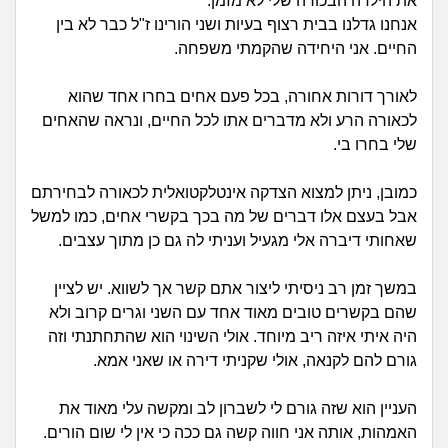
זוגיות
חיפוש שאלות
את הילדה הבכורה שלי לא מזמן.
אנחנו גדלנו בבית רצוף בעיות ושני הורינו ז"ל כבר לא בין
|
החיים. אני היחידה שהקמתי משפחה.
היריון ולידה
הרשמה
התחברות
לאורך דורות אחורה, בכל פעם אחים בחרו אחד שהוא
הורות ומשפחה
לכאורה הרע ולא מדברים אתו לכל החיים, ונראה שהאחים
שלי בחרו בי.
מתבגרים
כמובן, ניתן למצוא הצדקה אינטלקטואלית לכאורה לבחירתם
מהבקו"ם... ועד מתי?!
אבל בעצם אלו דברים של מה בכך בקשרי אחים, כמו למשל
שאחותי דיברה אלי מגעיל ועניתי לה גם כן מתוך עצבים.
לימודים וסטודנטים
במשך זמן רב ניסיתי ליצור אתם קשר אך לשווא. יש לציין
עבודה וקריירה
שהם בקשרים טובים מאוד אחד עם השני וגרים קרוב ולא
היה איתי איזה ריב מיוחד. אולי השינוי הוא שהתחתנתי וזה
חברים ואנשים
גורם להם לקנאה, אולי שקניתי דירה או שאני אמא.
בית, שכנים ושותפים
העניין הוא שזה גורם לי לשברון לב ומקשה עלי מאוד את
האמהות, אותה אני חווה קשה גם ככה כי אין לי שום הורים.