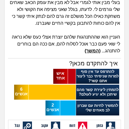
מה שעובר עליי
בעלי מבין אותי לגמרי אבל לא מבין את עומק הכאב שאחים
שלי גורמים לי. לדעתו, בגלל שאני מציפה את הקושי ולא
משחקת כאילו הכל מושלם זה גרם להם לנתק איתי קשר כי
שומרים על הגוף
אין להם כוחות להתבונן בקשיי החיים שעברנו.
פיננסי וכלכלה
העניין הוא שההתנהגות שלהם יוצרת אצלי כעס שלא נראה
לי שאי פעם כבר אוכל לסלוח להם, אם ככה הם בוחרים
בין הסדינים
להתנהג...
(המשך)
חיות מחמד
איך להתקדם מכאן?
להתרפס עד אין סוף
איש
יוקר המחיה
למרות שניסיתי כבר ליצור
אחד
אתם קשר?
6
להמתין ליצירת קשר מהם
גאווה
אנשים
שיתכן ולא יגיע לעולם?
2
להמשיך לחיות עם שברון
אנשים
לב מאחים שלי
הזמן
דווח
עקוב
נהל