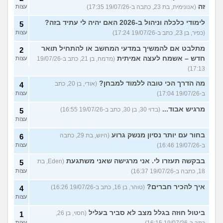
זה
(אנונימית, בת 23, כתבה ב-19/07/26 17:35)
עצות
לימודי כלכלה וניהול ב-2026 האם יהיה לי עתיד בזה?
5
(כפיר, בן 23, כתב ב-19/07/26 17:24)
עצות
מתלבט אם להמשיך במדעי המחשב או להתחיל תואר
2
חדש – אשמח לעצה אמיתית
(מדמח, בן 21, כתב ב-19/07/26
עצות
17:13)
מה הדרך הכי טובה ללמוד למבחן?
(אודי, בן 20, כתב
4
ב-19/07/26 17:04)
עצות
מרגיש אבוד...
(בדוי 30, בן 30, כתב ב-19/07/26 16:55)
5
עצות
בחור עם יותר נסיון מנשק גרוע
(היוש, בת 29, כתבה
6
ב-19/07/26 16:46)
עצות
בבקשה תעזרו לי. אני מרגישה שאני משתגעת
(Eden, בת
5
18, כתבה ב-19/07/26 16:37)
עצות
איך להכיר חברים?
(טוהר, בן 16, כתב ב-19/07/26 16:26)
4
עצות
ביטול חוזה בגלל מצב לא סביר בעליל
(חסוי, בן 26,
1
כתב ב-19/07/26 16:15)
עצות