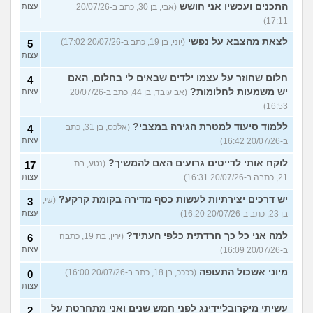
התכנים ועכשיו אני חושש
(אבי, בן 30, כתב ב-20/07/26
עצות
17:11)
לצאת מהצבא על נפשי
(יוני, בן 19, כתב ב-20/07/26 17:02)
5
עצות
חלום שחוזר על עצמו ילדים שבאים לי בחלום, האם
4
יש משמעות לחלומות?
(אב עובד, בן 44, כתב ב-20/07/26
עצות
16:53)
ללמוד סיעוד למטרת הגירה במצבי?
(אלכס, בן 31, כתב
4
ב-20/07/26 16:42)
עצות
לוקח אותי לדייטים גרועים האם להמשיך?
(נטע, בת
17
21, כתבה ב-20/07/26 16:31)
עצות
יש דרכים יצירתיות לעשות כסף מדירה בקומת קרקע?
(שי,
3
בן 23, כתב ב-20/07/26 16:20)
עצות
למה אני כל כך חרדתית כלפי העתיד?
(ירין, בת 19, כתבה
6
ב-20/07/26 16:09)
עצות
מיוני אשכול התעופה
(ככככ, בן 18, כתב ב-20/07/26 16:00)
0
עצות
עשיתי מיקרובליידינג לפני חמש שנים ואני מתחרטת על
2