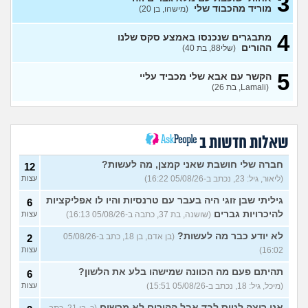
3
מוריד מהכבוד שלי
(מישהו, בן 20)
איך אני אמורה להתמודד עם
7
המצב?
(אנונימית, בת 21)
עצות
4
מתבגרים שנכנסו באמצע סקס שלנו
אני רוצה לנתק איתו קשר ולא
ההורים
6
(שלי88, בת 40)
מצליחה לעשות את זה
(MAJA,
עצות
בת 28)
5
הקשר עם אבא שלי מכביד עליי
נערה בת 18 שרוצה לצאת
19
(Lamali, בת 26)
בשאלה ומפחדת מהתגובה של
עצות
ההורים
(אנונימי, בת 18)
סבתא אהובה, בודדה
4
ומשתוללת
(רק נכד, בן 28)
עצות
שאלות חדשות ב
האם אח שלי מקנא/שונא את
8
חברה שלי חושבת שאני קמצן, מה לעשות?
12
אשתי?
(אורי, בן 33)
עצות
(ליאור, גיל: 23, נכתב ב-05/08/26 16:22)
עצות
הבת שלי מדוכדכת שאני ואביה
4
גיליתי שבן זוגי היה בעבר עם טרנסיות והיו לו אפליקציות
6
מבוגרים... איך מתמודדים?
(.,
עצות
בת 45)
להיכרויות גברים
(שושנה, בת 37, כתבה ב-05/08/26 16:13)
עצות
יש לי אפוטרופוס ואני לא מבין
5
לא יודע כבר מה לעשות?
(בן אדם, בן 18, כתב ב-05/08/26
2
למה
(זורו, בן 40)
עצות
16:02)
עצות
לא יודע מה לעשות יותר עם
5
תהיתם פעם מה הכוונה שמישהו בלע את הלשון?
6
המשפחה שלי
(יורם, בן 23)
עצות
(מיכל, גיל: 18, נכתב ב-05/08/26 15:51)
עצות
בן 10 לא רוצה שאנחנו ההורים
9
נהיה נוכחים במסיבת סיום של
אני רוצה לטוס לבד אבל ההורים לא מרשים
(כ, בן 21, כתב
עצות