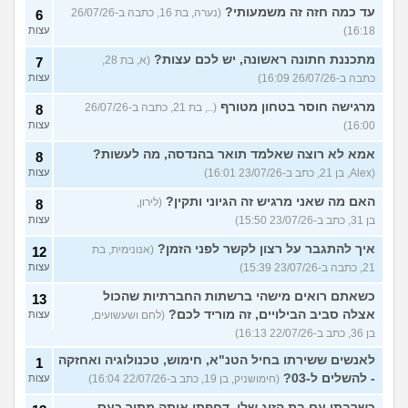
עד כמה חזה זה משמעותי?
(נערה, בת 16, כתבה ב-26/07/26
6
16:18)
עצות
מתכננת חתונה ראשונה, יש לכם עצות?
(א, בת 28,
7
כתבה ב-26/07/26 16:09)
עצות
מרגישה חוסר בטחון מטורף
(.., בת 21, כתבה ב-26/07/26
8
16:00)
עצות
אמא לא רוצה שאלמד תואר בהנדסה, מה לעשות?
8
(Alex, בן 21, כתב ב-23/07/26 16:01)
עצות
האם מה שאני מרגיש זה הגיוני ותקין?
(לירון,
8
בן 31, כתב ב-23/07/26 15:50)
עצות
איך להתגבר על רצון לקשר לפני הזמן?
(אנונימית, בת
12
21, כתבה ב-23/07/26 15:39)
עצות
כשאתם רואים מישהי ברשתות החברתיות שהכול
13
אצלה סביב הבילויים, זה מוריד לכם?
(לחם ושעשועים,
עצות
בן 36, כתב ב-22/07/26 16:13)
לאנשים ששירתו בחיל הטנ"א, חימוש, טכנולוגיה ואחזקה
1
- להשלים ל-03?
(חימושניק, בן 19, כתב ב-22/07/26 16:04)
עצות
כשרבתי עם בת הזוג שלי, דחפתי אותה מתוך כעס.