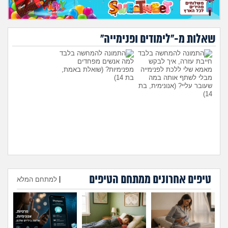
שאלות מ-"לימודים ופנימייה"
חייבת עזרה, איך לבקש
למה אנשים מפחדים
מאמא שלי ללכת לפנימייה
מפנימיות?
(שואלת באמת,
מבלי לשתף אותה במה
בת 14)
שעובר עליי?
(אנונימית, בת
14)
טיפים אחרונים ממתחם הטיפים
היועצת המליצה לשלוח את
עומדת להיות בפנימייה ויש לי
|
למתחם המלא
הבן שלי לפנימייה, לסמוך
חבר, אני יכולה להביא אותו
עליה?
(אמא מודאגת, בת
לחדר שלי?
(פנימיסטית
הוספת טיפ
35)
לעתיד, בת 16)