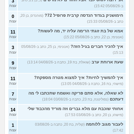
3
הכיתה
(גורי, בן 42)
ב-05/08/26 15:42)
עצות
מה הסוד הזה שגורם לריח
7
חימושניק בגדוד הנדסה קרבית פרופיל 72?
(מוהנדס, בן 20,
0
הטוב להשאר בבגד לאורך זמן
עצות
כתב ב-05/08/26 15:33)
עצות
???
(מתלמדת, בת 50)
אמא של בת זוגתי הרימה עליה יד, מה לעשות?
איך לומר להורים שאני רוצה
11
9
להיות חילוני?
(אהרן, בן 17)
עצות
(אנונימי, בן 22, כתב ב-05/08/26 15:22)
עצות
איך להכיר חברים בגיל הזה?
עוד שאלות חדשות במדור
(אנונימי, בן 25, כתב ב-05/08/26
3
15:13)
עצות
שעת ארוחת ערב
(שואלת, בת 19, כתבה ב-04/08/26 13:14)
9
עצות
איך להמשיך לחיות? איך למצוא מטרה מספקת?
11
(מישהי, בת 16, כתבה ב-04/08/26 13:05)
עצות
לא שאלה, אלא סתם פריקה ואשמח שתכתבו לי מה
7
דעתכם
(נפוליטנה, בת 23, כתבה ב-03/08/26 18:04)
עצות
אחותי שוכבת עם מלא גברים וזה מוריד מהכבוד שלי
14
(מישהו, בן 20, כתב ב-03/08/26 17:53)
עצות
לעבור מגוב ללוחמה
(קולית, בת 20, כתבה ב-03/08/26
1
17:42)
עצות