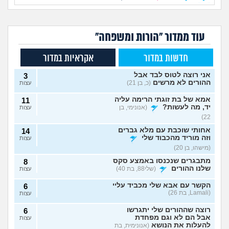
עוד ממדור "הורות ומשפחה"
חדשות במדור
אקראיות במדור
אני רוצה לטוס לבד אבל
3
ההורים לא מרשים
(כ, בן 21)
עצות
אמא של בת זוגתי הרימה עליה
11
יד, מה לעשות?
(אנונימי, בן
עצות
22)
אחותי שוכבת עם מלא גברים
14
וזה מוריד מהכבוד שלי
עצות
(מישהו, בן 20)
מתבגרים שנכנסו באמצע סקס
8
שלנו ההורים
(שלי88, בת 40)
עצות
הקשר עם אבא שלי מכביד עליי
6
(Lamali, בת 26)
עצות
רוצה שההורים שלי יתגרשו
6
אבל הם לא וגם מפחדת
עצות
להעלות את הנושא
(אנונימית, בת