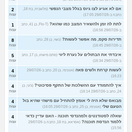
אם לא אגיע לצו גיוס בגלל מצבי הנפשי
(מלשבית, בת 18,
2
כתבה ב-29/07/26 17:05)
עצות
לתת לה זמן ולהשאיר המצב כמו שהוא?
(Flo-T, בן 41, כתב
1
ב-29/07/26 16:56)
עצות
תדירות סקס, מה אפשר לעשות?
(נשוי, בן 28, כתב
8
ב-29/07/26 16:45)
עצות
איבדתי את הבתולים על נערת ליווי
(סתם מישהו, בן 17, כתב
5
ב-29/07/26 16:34)
עצות
לעשות קרחת ולשים פאה
(אנונימי, בן 20, כתב ב-29/07/26
4
16:23)
עצות
איך להתמודד עם ההשלכות של התקף פסיכוטי?
(ג'וני, בן
4
24, כתב ב-29/07/26 16:14)
עצות
מבואס שלא היה לי אומץ להתחיל עם מישהי שהיא בול
4
הטעם שלי
(אנונימי, בן 25, כתב ב-29/07/26 16:05)
עצות
שאלה לסטודנטים ולמהנדסי תוכנה - האם עדיין כדאי
4
ללמוד הנדסת תוכנה?
(אסראא, בת 18, כתבה ב-29/07/26
עצות
15:56)