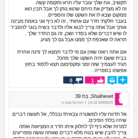
תקשיב, אח שלך עובר עליו חרא ותקופה קשה.
זה לא מצדיק את היחס שהוא נותן לך אבל תבין הוא
ממקום שבא לו את השקט שלו והספייס.
בעבר חלקתי חדר עם אחותי , זה לא כיף אני באמת מבינה
אותך אבל אתה צריך לבוא אליו ולדבר בשיח בוגר להסביר
לו שיש דברים שלא בסדר ושכן, זה גם החדר שלך .
תראה לו שאכפת לך ממנו אבל גם לך מגיע.
אם אתה רואה שאין עם מי לדבר תמצא לך פינה אחרת
בבית ששם יהיה השקט שלך מהכל.
תגיד לעצמיך שזה זמני ומקסימום תצא ללמוד בחוץ
אפשהו בספריה .
0
1
Shalhevet, בת 39
|
30/06/25 14:16
דווח על עצה זו
אל תדווח עליו למשטרה צבאית! ובכללי, אל תעשה דברים
שיהיו בלתי הפיכים.
למרות שלא כיף לך לחלוק איתו חדר זו המציאות ואתה
צריך להבין שיש בטח מלא דברים שאתה עושה ומפריעים