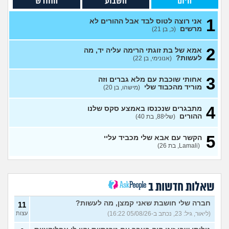
היום
השבוע
החודש
עצות
(אנונימי, בן 28)
האם גם אתם חוויתם התעללות
5
1
אני רוצה לטוס לבד אבל ההורים לא
מההורים?
(דיוויד, בן 22)
עצות
מרשים
(כ, בן 21)
אני אבוד, מה אני צריך
2
2
לעשות?
(addd, בן 21)
אמא של בת זוגתי הרימה עליה יד, מה
עצות
לעשות?
(אנונימי, בן 22)
איפה אני? לא רואים אותי?
3
(אנונימית, בת 18)
עצות
3
אחותי שוכבת עם מלא גברים וזה
מוריד מהכבוד שלי
(מישהו, בן 20)
איך אני אמורה להתמודד עם
7
המצב?
(אנונימית, בת 21)
עצות
4
מתבגרים שנכנסו באמצע סקס שלנו
אני רוצה לנתק איתו קשר ולא
ההורים
6
(שלי88, בת 40)
מצליחה לעשות את זה
(MAJA,
עצות
בת 28)
5
הקשר עם אבא שלי מכביד עליי
נערה בת 18 שרוצה לצאת
19
(Lamali, בת 26)
בשאלה ומפחדת מהתגובה של
עצות
ההורים
(אנונימי, בת 18)
סבתא אהובה, בודדה
4
ומשתוללת
(רק נכד, בן 28)
עצות
שאלות חדשות ב
האם אח שלי מקנא/שונא את
8
חברה שלי חושבת שאני קמצן, מה לעשות?
11
אשתי?
(אורי, בן 33)
עצות
(ליאור, גיל: 23, נכתב ב-05/08/26 16:22)
עצות
הבת שלי מדוכדכת שאני ואביה
4