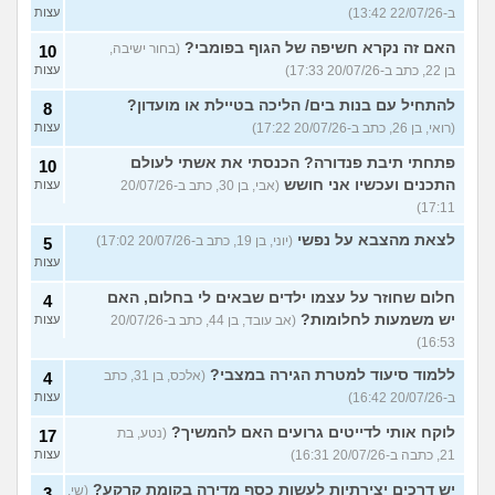
ב-22/07/26 13:42)
עצות
האם זה נקרא חשיפה של הגוף בפומבי?
(בחור ישיבה,
10
בן 22, כתב ב-20/07/26 17:33)
עצות
להתחיל עם בנות בים/ הליכה בטיילת או מועדון?
8
(רואי, בן 26, כתב ב-20/07/26 17:22)
עצות
פתחתי תיבת פנדורה? הכנסתי את אשתי לעולם
10
התכנים ועכשיו אני חושש
(אבי, בן 30, כתב ב-20/07/26
עצות
17:11)
לצאת מהצבא על נפשי
(יוני, בן 19, כתב ב-20/07/26 17:02)
5
עצות
חלום שחוזר על עצמו ילדים שבאים לי בחלום, האם
4
יש משמעות לחלומות?
(אב עובד, בן 44, כתב ב-20/07/26
עצות
16:53)
ללמוד סיעוד למטרת הגירה במצבי?
(אלכס, בן 31, כתב
4
ב-20/07/26 16:42)
עצות
לוקח אותי לדייטים גרועים האם להמשיך?
(נטע, בת
17
21, כתבה ב-20/07/26 16:31)
עצות
יש דרכים יצירתיות לעשות כסף מדירה בקומת קרקע?
(שי,
3