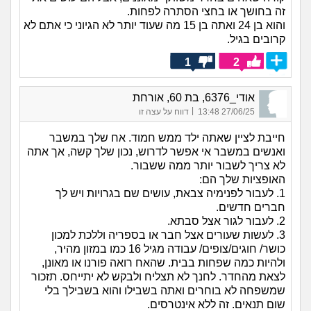
זה בחושך או בחצי הסתרה לפחות.
והוא בן 24 ואתה בן 15 מה שעוד יותר לא הגיוני כי אתם לא
קרובים בגיל.
1
2
אודי_6376, בת 60, אורחת
|
27/06/25 13:48
דווח על עצה זו
חייבת לציין שאתה ילד ממש חמוד. אח שלך במשבר
ואנשים במשבר אי אפשר לדרוש, נכון שלך קשה, אך אתה
לא צריך לשבור יותר ממה ששבור.
האופציות שלך הם:
1. לעבור לפנימיה צבאת, עושים שם בגרויות ויש לך
חברים חדשים.
2. לעבור לגור אצל סבתא.
3. לעשות שעורים אצל חבר או בספריה וללכת למכון
כושר/ חוגים/צופים/ עבודה מגיל 16 כמו במזון מהיר,
ולהיות כמה שפחות בבית. שהאח רואה פורנו או מאונן,
לצאת מהחדר. לחנך לא תצליח ולבקש לא יתייחס. תזכור
שמשפחה לא בוחרים ואתה בשבילו והוא בשבילך בלי
שום תנאים. זה ללא אינטרסים.