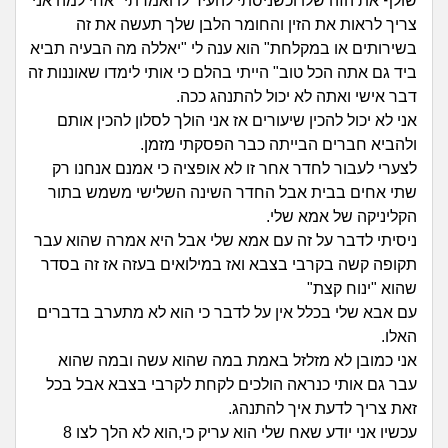
זוגיות
חיפוש שאלות
שולף את הזה שלו וכשניסתי להעיר לו ואמרתי "אחי למה אני
צריך לראות את הזין והחומר הלבן שלך תעשה את זה
|
היריון ולידה
בשירותים או במקלחת" הוא ענה לי "יאללה מה הבעיה תביא
הרשמה
התחברות
ביד גם אתה הכל טוב" הייתי בהלם כי אותי לימדו שאוננות זה
דבר אישי ואתה לא יכול להתנהג ככה.
הורות ומשפחה
אני לא יכול להכין שיעורים אז אני הולך לסלון להכין אותם
ולהביא חברים הבייתה כבר הפסקתי מזמן.
מתבגרים
לצערי לעבור לחדר אחר זו לא אופציה כי אמנם אנחנו רק
שתי אחים בבית אבל החדר השינה השלישי משמש בתור
מהבקו"ם... ועד מתי?!
הקליניקה של אמא שלי.
ניסיתי לדבר על זה עם אמא שלי אבל היא אמרה שהוא עבר
לימודים וסטודנטים
תקופה קשה בקרבי בצבא ואז במילואים בעזה אז זה בסדר
שהוא "ינוח קצת"
עבודה וקריירה
עם אבא שלי בכלל אין על לדבר כי הוא לא מתערב בדברים
האלו.
חברים ואנשים
אני כמובן לא מזלזל באמת במה שהוא עשה ובמה שהוא
עבר גם אותי כנראה הולכים לקחת לקרבי בצבא אבל בכל
בית, שכנים ושותפים
זאת צריך לדעת איך להתנהג.
עכשיו אני יודע שאח שלי הוא עריק כי,הוא לא הלך לצו 8