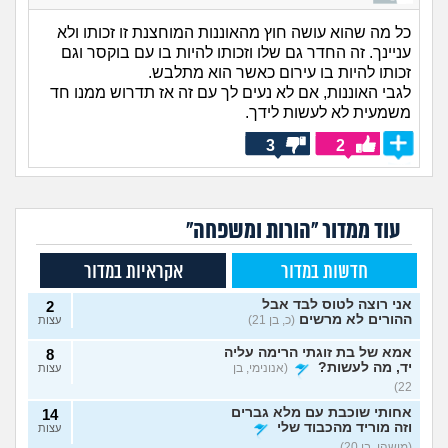
כל מה שהוא עושה חוץ מהאוננות המוחצנת זו זכותו ולא
עניינך. זה החדר גם שלו וזכותו להיות בו עם בוקסר וגם
זכותו להיות בו עירום כאשר הוא מתלבש.
לגבי האוננות, אם לא נעים לך עם זה אז תדרוש ממנו חד
משמעית לא לעשות לידך.
3
2
עוד ממדור "הורות ומשפחה"
חדשות במדור
אקראיות במדור
אני רוצה לטוס לבד אבל
2
ההורים לא מרשים
(כ, בן 21)
עצות
אמא של בת זוגתי הרימה עליה
8
יד, מה לעשות?
(אנונימי, בן
עצות
22)
אחותי שוכבת עם מלא גברים
14
וזה מוריד מהכבוד שלי
עצות
(מישהו, בן 20)