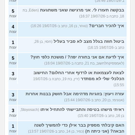
ב-19/07/26 16:46)
עצות
בבקשה תעזרו לי. אני מרגישה שאני משתגעת
(Eden, בת
5
18, כתבה ב-19/07/26 16:37)
עצות
איך להכיר חברים?
(טוהר, בן 16, כתב ב-19/07/26 16:26)
4
עצות
ביטול חוזה בגלל מצב לא סביר בעליל
(חסוי, בן 26,
1
כתב ב-19/07/26 16:15)
עצות
איך לדעת אם אני בחורה יפה? / מושכת כלפי חוץ?
5
(לאמפסיקהלחשוב, בת 21, כתבה ב-19/07/26 16:04)
עצות
לצאת לעצמאות או לרדוף אחרי החלום? החישוב
3
הכלכלי שלי לא מסתדר
(ירין, בת 19, כתבה ב-19/07/26
עצות
15:55)
עזרה ויעוץ: בזוגיות מדהימה אבל חושק בבנות אחרות
3
(אנונימי, בן 20, כתב ב-19/07/26 15:44)
עצות
ראיתי מישהו בטיסה והתביישתי להתחיל איתו
(Stoyosach,
3
בן 16, כתב ב-19/07/26 15:40)
עצות
האם קיבלתי מספיק בבר אילן כדי להמשיך לשנה
1
הבאה? (אני כיתה ח)
(כפיר, בן 14, כתב ב-19/07/26 13:57)
עצות