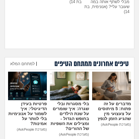
מבלי לשתף אותה במה
בת 14)
שעובר עליי?
(אנונימית, בת
14)
טיפים אחרונים ממתחם הטיפים
היועצת המליצה לשלוח את
עומדת להיות בפנימייה ויש לי
|
למתחם המלא
הבן שלי לפנימייה, לסמוך
חבר, אני יכולה להביא אותו
עליה?
(אמא מודאגת, בת
לחדר שלי?
(פנימיסטית
הוספת טיפ
35)
לעתיד, בת 16)
מדברים על זה
בלי מסגרות ובלי
פרטיות בעידן
פתוח: 5 מיתוסים
שגרה: איך שומרים
הדיגיטלי: איך
על צעצועי מין
על שנת הילדים
לשמור על אנונימיות
שהגיע הזמן לנפץ
בחופש הגדול -
בלי לוותר על
ומצילים את השפיות
אמינות?
(מערכת AskPeople)
של ההורים?
(מערכת AskPeople)
(מערכת AskPeople)