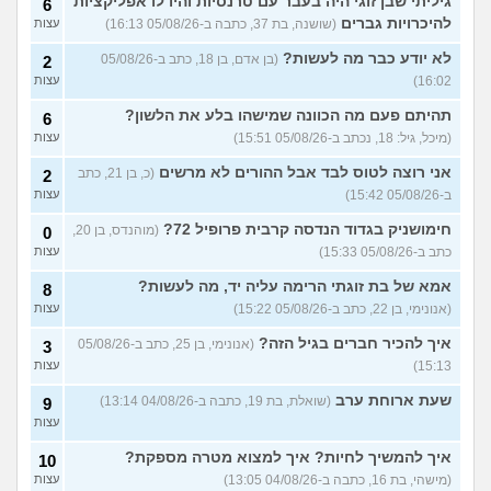
גיליתי שבן זוגי היה בעבר עם טרנסיות והיו לו אפליקציות
6
מבוגרים... איך מתמודדים?
(.,
עצות
בת 45)
להיכרויות גברים
(שושנה, בת 37, כתבה ב-05/08/26 16:13)
עצות
יש לי אפוטרופוס ואני לא מבין
5
לא יודע כבר מה לעשות?
(בן אדם, בן 18, כתב ב-05/08/26
2
למה
(זורו, בן 40)
עצות
16:02)
עצות
לא יודע מה לעשות יותר עם
5
תהיתם פעם מה הכוונה שמישהו בלע את הלשון?
6
המשפחה שלי
(יורם, בן 23)
עצות
(מיכל, גיל: 18, נכתב ב-05/08/26 15:51)
עצות
בן 10 לא רוצה שאנחנו ההורים
9
נהיה נוכחים במסיבת סיום של
אני רוצה לטוס לבד אבל ההורים לא מרשים
(כ, בן 21, כתב
2
עצות
הכיתה
(גורי, בן 42)
ב-05/08/26 15:42)
עצות
מה הסוד הזה שגורם לריח
7
חימושניק בגדוד הנדסה קרבית פרופיל 72?
(מוהנדס, בן 20,
0
הטוב להשאר בבגד לאורך זמן
עצות
כתב ב-05/08/26 15:33)
עצות
???
(מתלמדת, בת 50)
אמא של בת זוגתי הרימה עליה יד, מה לעשות?
איך לומר להורים שאני רוצה
8
9
להיות חילוני?
(אהרן, בן 17)
עצות
(אנונימי, בן 22, כתב ב-05/08/26 15:22)
עצות
איך להכיר חברים בגיל הזה?
עוד שאלות חדשות במדור
(אנונימי, בן 25, כתב ב-05/08/26
3
15:13)
עצות
שעת ארוחת ערב
(שואלת, בת 19, כתבה ב-04/08/26 13:14)
9
עצות
איך להמשיך לחיות? איך למצוא מטרה מספקת?
10
(מישהי, בת 16, כתבה ב-04/08/26 13:05)
עצות