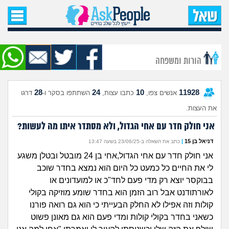
עמוד הבית
שאל שאלה
הורות ומשפחה
שאלות חדשות
28
24
10
11928
אנשים צפו,
כתבו עצות,
השתתפו בסקר ו-
דרגו
שאלות שעוררו עניין
את העצות.
עצות חדשות
אני חולק חדר עם אחי הגדול, ולא מסתדר איתו מה לעשות?
דניאל בן 15
|
כתב את השאלה ב-23/06/25 בשעה 13:47
מה קורה כאן?
אני חולק חדר עם אחי הגדול,אחי בן 24 מובטל ובטלן משגע
לי את החיים כל כמעט כל היום הוא נמצא בחדר שוכב
מתחם הטיפים
בבוקסר יוצא רק מדי פעם לחד"כ או למועדונים או
לאורתודנט אבל רוב הזמן הוא בחדר שומע מוזיקה בקולי
מדורים
קולות וזה אפילו לא החלק הבעייתי כי הוא גם רואה פורנו
כשאני בחדר בקולי קולות ומדי פעם הוא גם מאונן פשוט