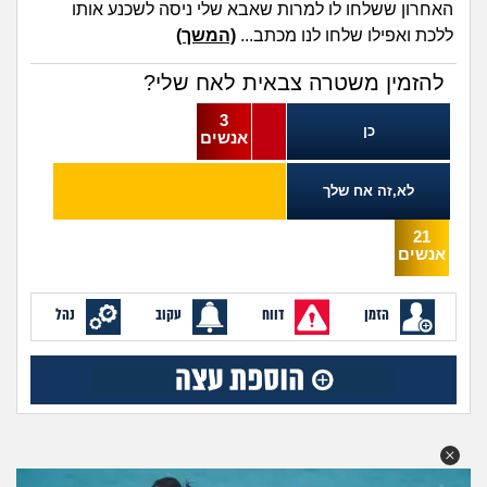
מה שעובר עליי
האחרון ששלחו לו למרות שאבא שלי ניסה לשכנע אותו
ללכת ואפילו שלחו לנו מכתב...
(המשך)
שומרים על הגוף
להזמין משטרה צבאית לאח שלי?
פיננסי וכלכלה
3
כן
אנשים
בין הסדינים
לא,זה אח שלך
חיות מחמד
21
אנשים
יוקר המחיה
הזמן
דווח
עקוב
נהל
גאווה