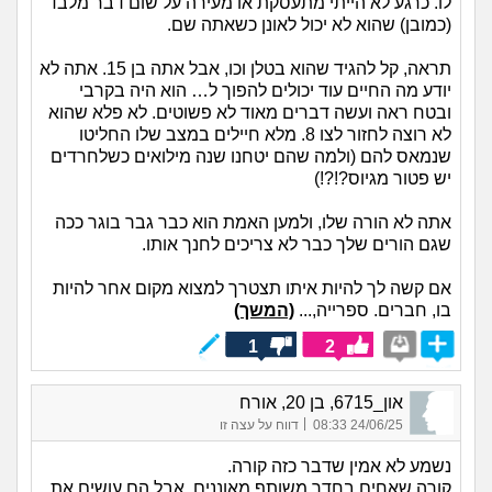
לו. כרגע לא הייתי מתעסקת או מעירה על שום דבר מלבד
(כמובן) שהוא לא יכול לאונן כשאתה שם.
תראה, קל להגיד שהוא בטלן וכו, אבל אתה בן 15. אתה לא
יודע מה החיים עוד יכולים להפוך ל… הוא היה בקרבי
ובטח ראה ועשה דברים מאוד לא פשוטים. לא פלא שהוא
לא רוצה לחזור לצו 8. מלא חיילים במצב שלו החליטו
שנמאס להם (ולמה שהם יטחנו שנה מילואים כשלחרדים
יש פטור מגיוס?!?!)
אתה לא הורה שלו, ולמען האמת הוא כבר גבר בוגר ככה
שגם הורים שלך כבר לא צריכים לחנך אותו.
אם קשה לך להיות איתו תצטרך למצוא מקום אחר להיות
בו, חברים. ספרייה,...
(המשך)
1
2
און_6715, בן 20, אורח
|
24/06/25 08:33
דווח על עצה זו
נשמע לא אמין שדבר כזה קורה.
קורה שאחים בחדר משותף מאוננים, אבל הם עושים את