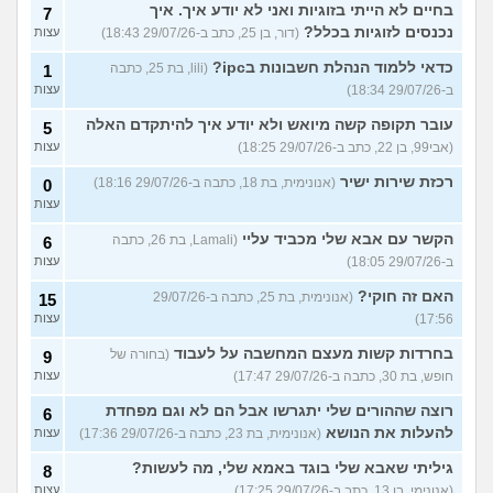
בחיים לא הייתי בזוגיות ואני לא יודע איך. איך
7
נכנסים לזוגיות בכלל?
(דור, בן 25, כתב ב-29/07/26 18:43)
עצות
כדאי ללמוד הנהלת חשבונות בipc?
(lili, בת 25, כתבה
1
ב-29/07/26 18:34)
עצות
עובר תקופה קשה מיואש ולא יודע איך להיתקדם האלה
5
(אבי99, בן 22, כתב ב-29/07/26 18:25)
עצות
רכזת שירות ישיר
(אנונימית, בת 18, כתבה ב-29/07/26 18:16)
0
עצות
הקשר עם אבא שלי מכביד עליי
(Lamali, בת 26, כתבה
6
ב-29/07/26 18:05)
עצות
האם זה חוקי?
(אנונימית, בת 25, כתבה ב-29/07/26
15
17:56)
עצות
בחרדות קשות מעצם המחשבה על לעבוד
(בחורה של
9
חופש, בת 30, כתבה ב-29/07/26 17:47)
עצות
רוצה שההורים שלי יתגרשו אבל הם לא וגם מפחדת
6
להעלות את הנושא
(אנונימית, בת 23, כתבה ב-29/07/26 17:36)
עצות
גיליתי שאבא שלי בוגד באמא שלי, מה לעשות?
8
(אנונימי, בן 13, כתב ב-29/07/26 17:25)
עצות