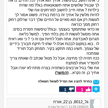
כי אתה חושב בטיפשות. אחיך הוא אחיך לכל החיים. נראה
לך שבגיל שלושים אתה תשנאנאותו בגלל מה שהיה
בילדות ? אתה חייב לחשוב למרחקים אח שלי
להיות מלשין על אחיך זה ברמת בגידה. פשוט אסור לך
לעשות רק אם הוא מאיים על החיים שלך דבר שרלוק רחוק
רחוק ממך כנראה
אז כדאי שתתמקד בעצמך. ובגלל טיפשות חסרת בסיס.
אתה מסוגל לעשות לו נזק בלתי הפיך . למשל כליאה
תגרום לאובדונת. אתה תוכל לחיות עם זה כי ? כי וואו ראית
לו . בוא במקום לבכות אכלו לי שתו לי תיקח תבורך בידיים
של עצמך. תשיג כמה תתקע בקיר. תמחק חבל תוריד
שמחכה
ככה תהיה לך מחיצה. אבל כל מנוול שכתב לו שאתה צריך
להסדיר אותו למתצח
אח שלי בגיל ארבעים כשתהיה בצרה מתח לא יעזרו אבל
אחיך כן. זה נקרא...
(המשך)
בחרתי להציג את המייל לשואל השאלה
1
1
גל_8012, בן 22, אורח
|
24/06/25 11:59
דווח על עצה זו