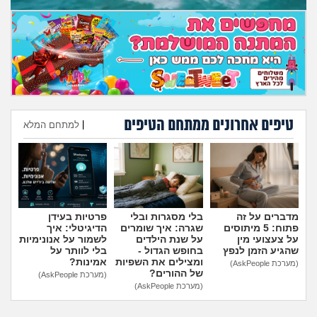
טיפים אחרונים ממתחם הטיפים
|
למתחם המלא
הוספת טיפ
מדברים על זה
בלי מסגרות ובלי
פרטיות בעידן
פתוח: 5 מיתוסים
שגרה: איך שומרים
הדיגיטלי: איך
על צעצועי מין
על שנת הילדים
לשמור על אנונימיות
שהגיע הזמן לנפץ
בחופש הגדול -
בלי לוותר על
ומצילים את השפיות
אמינות?
(מערכת AskPeople)
של ההורים?
(מערכת AskPeople)
(מערכת AskPeople)