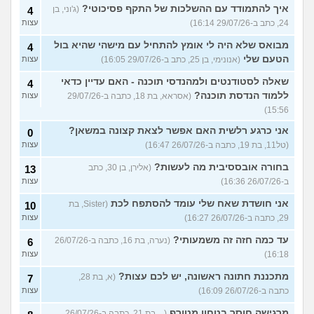
איך להתמודד עם ההשלכות של התקף פסיכוטי?
(ג'וני, בן
4
24, כתב ב-29/07/26 16:14)
עצות
מבואס שלא היה לי אומץ להתחיל עם מישהי שהיא בול
4
הטעם שלי
(אנונימי, בן 25, כתב ב-29/07/26 16:05)
עצות
שאלה לסטודנטים ולמהנדסי תוכנה - האם עדיין כדאי
4
ללמוד הנדסת תוכנה?
(אסראא, בת 18, כתבה ב-29/07/26
עצות
15:56)
אני כרגע רלשית האם אפשר לצאת קצונה במשאן?
0
(טל11, בת 19, כתבה ב-26/07/26 16:47)
עצות
בחורה אובססיבית מה לעשות?
(אלירן, בן 30, כתב
13
ב-26/07/26 16:36)
עצות
אני חושדת שאח שלי עומד להסתפח לכת
(Sister, בת
10
29, כתבה ב-26/07/26 16:27)
עצות
עד כמה חזה זה משמעותי?
(נערה, בת 16, כתבה ב-26/07/26
6
16:18)
עצות
מתכננת חתונה ראשונה, יש לכם עצות?
(א, בת 28,
7
כתבה ב-26/07/26 16:09)
עצות
מרגישה חוסר בטחון מטורף
(.., בת 21, כתבה ב-26/07/26