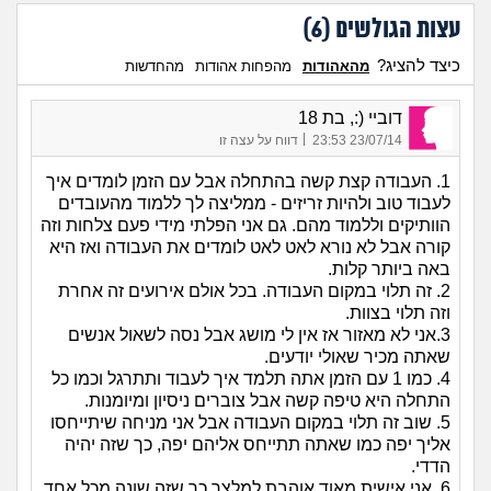
עצות הגולשים (
6
)
כיצד להציג?
מהאהודות
מהפחות אהודות
מהחדשות
דוביי (:, בת 18
|
23/07/14 23:53
דווח על עצה זו
1. העבודה קצת קשה בהתחלה אבל עם הזמן לומדים איך
לעבוד טוב ולהיות זריזים - ממליצה לך ללמוד מהעובדים
הוותיקים וללמוד מהם. גם אני הפלתי מידי פעם צלחות וזה
קורה אבל לא נורא לאט לאט לומדים את העבודה ואז היא
באה ביותר קלות.
2. זה תלוי במקום העבודה. בכל אולם אירועים זה אחרת
וזה תלוי בצוות.
3.אני לא מאזור אז אין לי מושג אבל נסה לשאול אנשים
שאתה מכיר שאולי יודעים.
4. כמו 1 עם הזמן אתה תלמד איך לעבוד ותתרגל וכמו כל
התחלה היא טיפה קשה אבל צוברים ניסיון ומיומנות.
5. שוב זה תלוי במקום העבודה אבל אני מניחה שיתייחסו
אליך יפה כמו שאתה תתייחס אליהם יפה, כך שזה יהיה
הדדי.
6. אני אישית מאוד אוהבת למלצר כך שזה שונה מכל אחד.