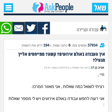
עמוד הבית
שאל שאלה
עבודה וקריירה
שאלות חדשות
194
6
37934
אנשים צפו,
כתבו עצות, ו-
דרגו את העצות.
שאלות שעוררו עניין
איך העבודה באולם אירועים? קשה? מתייחסים אלייך
מגעיל?
עצות חדשות
אביב בן 17
|
כתב את השאלה ב-23/07/14 בשעה 23:41
מה קורה כאן?
היי ,
מתחם הטיפים
רציתי לשואל כמה שאלות , אני מאזור המרכז.
מדורים
אני רוצה לחפש עבודה באולם אירועים ויש לי מספר שאלות
: