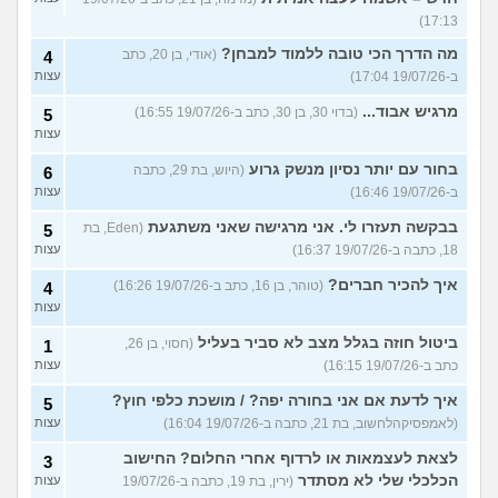
17:13)
מה הדרך הכי טובה ללמוד למבחן?
(אודי, בן 20, כתב
4
ב-19/07/26 17:04)
עצות
מרגיש אבוד...
(בדוי 30, בן 30, כתב ב-19/07/26 16:55)
5
עצות
בחור עם יותר נסיון מנשק גרוע
(היוש, בת 29, כתבה
6
ב-19/07/26 16:46)
עצות
בבקשה תעזרו לי. אני מרגישה שאני משתגעת
(Eden, בת
5
18, כתבה ב-19/07/26 16:37)
עצות
איך להכיר חברים?
(טוהר, בן 16, כתב ב-19/07/26 16:26)
4
עצות
ביטול חוזה בגלל מצב לא סביר בעליל
(חסוי, בן 26,
1
כתב ב-19/07/26 16:15)
עצות
איך לדעת אם אני בחורה יפה? / מושכת כלפי חוץ?
5
(לאמפסיקהלחשוב, בת 21, כתבה ב-19/07/26 16:04)
עצות
לצאת לעצמאות או לרדוף אחרי החלום? החישוב
3
הכלכלי שלי לא מסתדר
(ירין, בת 19, כתבה ב-19/07/26
עצות