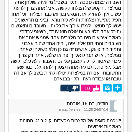
העבודה עצמה סבבה , תלוי בשביל מי ואיזה שולחן אתה
ממלצר . הקטע של הצלחות קשה , אבל אתה צריך לדעת
פשוט איך להחזיק את המגש נכון ואז כבר תצליח , וכל אחד
הפיל מתישהו צלחות זה לא כזה נורא , ובימים הראשונים
יעשו לך סטאז' וילמדו אותך את כל זה .. העובדים והאנשים
זה כל אחד תלוי באיזה אולם הוא עובד , כשאני עבדתי
באולם אירועים היה רב מלצרים אחד שממש אהב את
העובדים והתייחס אלינו יפה , והיה אחד שהיה עצבני
ותמיד היה צועק . אנשים זה גם כן תלוי בשולחן שאתה
ממלצר , או שיתנהגו אלייך יפה או שלא , אתה רק צריך
לזכור שאסור לך להתעצבן עליהם . העבודה לא כלכך קשה
אבל מעייפת , וגם לזה אתה תצטרך להתרגל . וכמו שאר
התשובות , עבודה במלצרות יכולה להיות בשבילך עבודה
טובה או עבודה רעה , תלוי בבנאדם .
1
10
הודיה, בת 18, אורחת
|
24/07/14 11:20
דווח על עצה זו
יש כמה סוגים של מלצרות מסעדות ,קייטרינג ,חתונות
באולמות אירועים