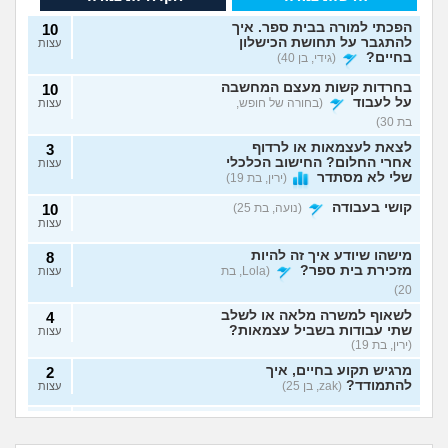
הפכתי למורה בבית ספר. איך
10
להתגבר על תחושת הכישלון
עצות
בחיים?
(גידי, בן 40)
בחרדות קשות מעצם המחשבה
10
על לעבוד
(בחורה של חופש,
עצות
בת 30)
לצאת לעצמאות או לרדוף
3
אחרי החלום? החישוב הכלכלי
עצות
שלי לא מסתדר
(ירין, בת 19)
קושי בעבודה
(נועה, בת 25)
10
עצות
מישהו שיודע איך זה להיות
8
מזכירת בית ספר?
(Lola, בת
עצות
20)
לשאוף למשרה מלאה או לשלב
4
שתי עבודות בשביל עצמאות?
עצות
(ירין, בת 19)
מרגיש תקוע בחיים, איך
2
להתמודד?
(zak, בן 25)
עצות
איך לעשות כסף מתמונות של
7
יכולים לפטר אותי כי
הגשתי ציפיית שכר
כפות רגליים בצורה אנונימית
שמתי בצחוק מלח
יותר גבוהה משלו ויש
עצות
אני מעצבת גרפית,
ללכת להפגין? זה
בקפה לאחד
לי יותר ניסיון, למה