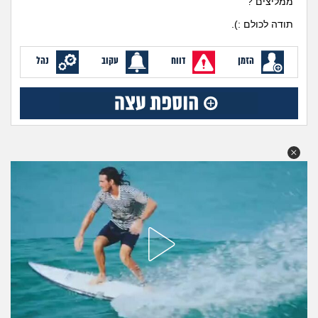
ממליצים ?
מה שעובר עליי
תודה לכולם :).
שומרים על הגוף
הזמן
דווח
עקוב
נהל
פיננסי וכלכלה
בין הסדינים
חיות מחמד
יוקר המחיה
גאווה