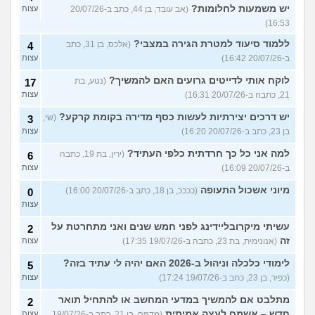
יש משמעות לחלומות?
(אב עובד, בן 44, כתב ב-20/07/26
עצות
16:53)
ללמוד סיעוד למטרת הגירה במצבי?
(אלכס, בן 31, כתב
4
ב-20/07/26 16:42)
עצות
לוקח אותי לדייטים גרועים האם להמשיך?
(נטע, בת
17
21, כתבה ב-20/07/26 16:31)
עצות
יש דרכים יצירתיות לעשות כסף מדירה בקומת קרקע?
(שי,
3
בן 23, כתב ב-20/07/26 16:20)
עצות
למה אני כל כך חרדתית כלפי העתיד?
(ירין, בת 19, כתבה
6
ב-20/07/26 16:09)
עצות
מיוני אשכול התעופה
(ככככ, בן 18, כתב ב-20/07/26 16:00)
0
עצות
עשיתי מיקרובליידינג לפני חמש שנים ואני מתחרטת על
2
זה
(אנונימית, בת 23, כתבה ב-19/07/26 17:35)
עצות
לימודי כלכלה וניהול ב-2026 האם יהיה לי עתיד בזה?
5
(כפיר, בן 23, כתב ב-19/07/26 17:24)
עצות
מתלבט אם להמשיך במדעי המחשב או להתחיל תואר
2
חדש – אשמח לעצה אמיתית
(מדמח, בן 21, כתב ב-19/07/26
עצות