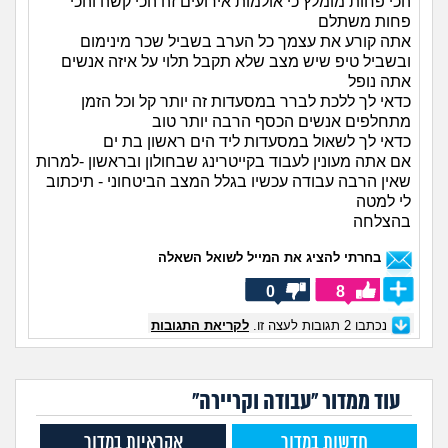
הכי פחות מומלץ כי אולמות אירועים זה הכי קשה והכי
פחות משתלם
אתה קורע את עצמך כל הערב בשביל שכר מינימום
ובשביל טיפ שיש מצב שלא תקבל תלוי על איזה אנשים
אתה נופל
כדאי לך ללכת לברר במסעדות זה יותר קל וכל הזמן
מתחלפים אנשים הכסף הרבה יותר טוב
כדאי לך לשאול במסעדות ליד הים ראשון בת ים
אם אתה מעונין לעבוד בקייטרינג שבחולון ובראשון -למרות
שאין הרבה עבודה עכשיו בגלל המצב הביטחוני - תיכתוב
לי למטה
בהצלחה
בחרתי להציג את המייל לשואל השאלה
0
8
נכתבו
2
תגובות לעצה זו.
לקריאת התגובות
עוד ממדור "עבודה וקריירה"
חדשות במדור
אקראיות במדור