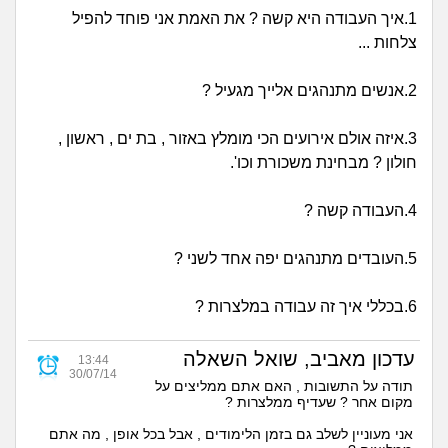
זוגיות
חיפוש שאלות
1.איך העבודה היא קשה ? את האמת אני פוחד להפיל
צלחות ...
|
היריון ולידה
הרשמה
התחברות
2.אנשים מתנהגים אלייך מגעיל ?
הורות ומשפחה
3.איזה אולם אירועים הכי מומלץ באזור , בת ים , ראשון ,
מתבגרים
חולון ? מבחינת משכורת וכו'.
מהבקו"ם... ועד מתי?!
4.העבודה קשה ?
לימודים וסטודנטים
5.העובדים מתנהגים יפה אחד לשני ?
עבודה וקריירה
6.בכללי איך זה עבודה במלצרות ?
חברים ואנשים
עדכון מאביב, שואל השאלה
13:44
30/07/14
תודה על התשובות , האם אתם ממליצים על
מקום אחר ? שעדיף ממלצרות ?
בית, שכנים ושותפים
אני מעוניין לשלב גם בזמן הלימודים , אבל בכל אופן , מה אתם