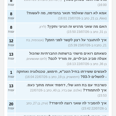
8
16:00)
עצות
אמא לא רוצה שאלמד תואר בהנדסה, מה לעשות?
8
(Alex, בן 21, כתב ב-23/07/26 16:01)
עצות
האם מה שאני מרגיש זה הגיוני ותקין?
(לירון,
8
בן 31, כתב ב-23/07/26 15:50)
עצות
איך להתגבר על רצון לקשר לפני הזמן?
(אנונימית, בת
12
21, כתבה ב-23/07/26 15:39)
עצות
כשאתם רואים מישהי ברשתות החברתיות שהכול
13
אצלה סביב הבילויים, זה מוריד לכם?
(לחם ושעשועים,
עצות
בן 36, כתב ב-22/07/26 16:13)
לאנשים ששירתו בחיל הטנ"א, חימוש, טכנולוגיה ואחזקה
1
- להשלים ל-03?
(חימושניק, בן 19, כתב ב-22/07/26 16:04)
עצות
כשרבתי עם בת הזוג שלי, דחפתי אותה מתוך כעס.
13
איך להתמודד?
(אלכס, שם בדוי, בן 40, כתב ב-22/07/26
עצות
15:53)
איך להסביר לה שאני רוצה להיפרד?
(עידן, בן 27, כתב
20
ב-22/07/26 15:42)
עצות