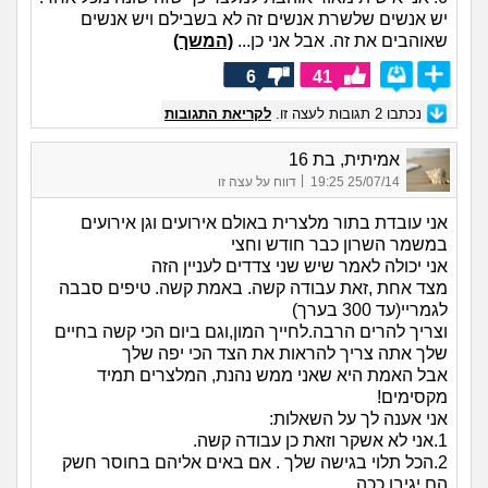
יש אנשים שלשרת אנשים זה לא בשבילם ויש אנשים
שאוהבים את זה. אבל אני כן...
(המשך)
6
41
נכתבו
2
תגובות לעצה זו.
לקריאת התגובות
אמיתית, בת 16
|
25/07/14 19:25
דווח על עצה זו
אני עובדת בתור מלצרית באולם אירועים וגן אירועים
במשמר השרון כבר חודש וחצי
אני יכולה לאמר שיש שני צדדים לעניין הזה
מצד אחת ,זאת עבודה קשה. באמת קשה. טיפים סבבה
לגמריי(עד 300 בערך)
וצריך להרים הרבה.לחייך המון,וגם ביום הכי קשה בחיים
שלך אתה צריך להראות את הצד הכי יפה שלך
אבל האמת היא שאני ממש נהנת, המלצרים תמיד
מקסימים!
אני אענה לך על השאלות:
1.אני לא אשקר וזאת כן עבודה קשה.
2.הכל תלוי בגישה שלך . אם באים אליהם בחוסר חשק
הם יגיבו ככה