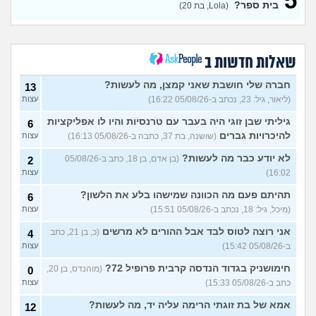
5
בית ספר?
(Lola, בת 20)
מחפשת המלצה על תוכנה
3
למרפאה או מערכת מומלצת
עצות
לרופאים. מה הכי טוב היום?
(מרפאת ט.ט, בת 40)
שאלות חדשות ב
במה לעבוד?
(אנונימי, בן 17)
3
עצות
חברה שלי חושבת שאני קמצן, מה לעשות?
13
(ליאור, גיל: 23, נכתב ב-05/08/26 16:22)
עצות
שחוק עד דמעות מעבודה
3
זמנית: האם לחתום אבטלה
עצות
גיליתי שבן זוגי היה בעבר עם טרנסיות והיו לו אפליקציות
6
ולהשקיע בהייטק או למצוא
עבודה אחרת?
להיכרויות גברים
(שושנה, בת 37, כתבה ב-05/08/26 16:13)
עצות
(סטודנט, בן 22)
לא יודע כבר מה לעשות?
(בן אדם, בן 18, כתב ב-05/08/26
2
איך מוצאים עבודה בעיר שלי?
5
16:02)
עצות
(אסי, בן 38)
עצות
תהיתם פעם מה הכוונה שמישהו בלע את הלשון?
6
האם כדאי עגלות באמריקה/
3
(מיכל, גיל: 18, נכתב ב-05/08/26 15:51)
עצות
קוסמטיקה?
(אנגל, בת 22)
עצות
אני רוצה לטוס לבד אבל ההורים לא מרשים
(כ, בן 21, כתב
4
מסיימת תואר במדמח ולא
3
יודעת לאן להמשיך מפה
(נועם,
עצות
ב-05/08/26 15:42)
עצות
בת 23)
חימושניק בגדוד הנדסה קרבית פרופיל 72?
(מוהנדס, בן 20,
0
שאלות על המקצוע של הנהלת
5
כתב ב-05/08/26 15:33)
עצות
חשבונות
(מישהי, בת 30)
עצות
אמא של בת זוגתי הרימה עליה יד, מה לעשות?
12
איך לשפר את הנושא
4