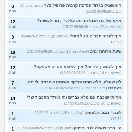
להתחיל חדשה או לסיים את
חימושניק בגדוד הנדסה קרבית פרופיל 72?
(מוהנדס, בן 20,
0
הנוכחית?
(לירון, בת 18)
כתב ב-05/08/26 15:33)
עצות
הכרתי מישהו ואנחנו רוצים
3
לשכב, הוא היה עם הרבה אני
עצות
אמא של בת זוגתי הרימה עליה יד, מה לעשות?
12
לא, הגיוני להיבדק לפני?
(אנונימי, בן 22, כתב ב-05/08/26 15:22)
עצות
(אנונימית, בת 20)
איך להכיר חברים בגיל הזה?
עשיתי מין לא מוגן ועשיתי כבר
(אנונימי, בן 25, כתב ב-05/08/26
5
3
3 בדיקות מאז אבל יש לי
עצות
15:13)
עצות
סימפטומים, לעשות עוד
בדיקות?
(טדי, בן 29)
שעת ארוחת ערב
(שואלת, בת 19, כתבה ב-04/08/26 13:14)
10
שכבנו במחזור ללא הגנה וכמה
1
עצות
ימים מרגישה כאבים
עצות
והתכווצויות בבטן, יש סיכוי
איך להמשיך לחיות? איך למצוא מטרה מספקת?
12
להריון?
(ליל ע, בת 15)
(מישהי, בת 16, כתבה ב-04/08/26 13:05)
עצות
שכבנו בפעם הראשונה עם
2
לא שאלה, אלא סתם פריקה ואשמח שתכתבו לי מה
קונדום ואז בלי, מרגישה שיש לי
7
עצות
פיפי כל הזמן, לדאוג מהיריון?
דעתכם
(נפוליטנה, בת 23, כתבה ב-03/08/26 18:04)
עצות
(אנונימי, בת 20)
אחותי שוכבת עם מלא גברים וזה מוריד מהכבוד שלי
14
עשה לי מין אוראלי ואחרי זה
2
אמר שהתגלה לו הרפס
(מישהו, בן 20, כתב ב-03/08/26 17:53)
עצות
עצות
בשפתיים, איך מאבחנים אם
אני נשאית?
(ליליה, בת 22)
לעבור מגוב ללוחמה
(קולית, בת 20, כתבה ב-03/08/26
1
17:42)
עצות
כל פעם אחרי שיורדת ליזיז שלי
8
מופיעות לי אפטות בתוך הפה,
עצות
היי חייב שאלה לגבי אייפון
זאת מחלת מין שנדבקתי בה?
(ליעוז, בן 28, כתב ב-03/08/26 17:33)
1