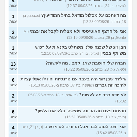
4
(אנונימי, בן 32)
לשעבר, בן 24, כתב ב-09/08/26 12:37)
עצות
אני יכול להידבק במחלות
1
כשאני מתנשק או מוצץ? ממש
עצות
מה דעתכם על מסלול מודאל בחיל המודיעין?
(צגצגצג, בן
1
בלחץ מזה, איך להתנהל עם
18, כתב ב-09/08/26 12:28)
עצות
זה?
(סער, בן 24)
אני על הרצף האוטיסטי ולא מצליח לקבל את עצמי
הייתי בעיסוי אירוטי והמעסה
(Mi
2
2
דחף לי אצבעות עמוק, אני
עצות
Gente, בן 29, כתב ב-09/08/26 12:19)
עצות
צריך לעשות בדיקה למחלות
מין?
(גבר, בן 24)
הבן זוג של שכנה שלנו משתלט בקנאות על רכוש
3
משותף בבניין
פפילומה מסוכנת לגברים? מה
(אליקו, בן 34, כתב ב-09/08/26 12:10)
2
עצות
התסמינים? זה עובר לבד?
עצות
(וולרי, בן 36)
חברה שלי חושבת שאני קמצן, מה לעשות?
13
(ליאור, גיל: 23, נכתב ב-05/08/26 16:22)
עצות
יעילות קונדום יכולה לרדת
2
אחרי מין אוראלי? אני צריך
עצות
גיליתי שבן זוגי היה בעבר עם טרנסיות והיו לו אפליקציות
להיבדק לHIV ומחלות מין?
6
(אוליבר, בן 23)
להיכרויות גברים
(שושנה, בת 37, כתבה ב-05/08/26 16:13)
עצות
הייתי עם מישהי שיש לה
8
לא יודע כבר מה לעשות?
(בן אדם, בן 18, כתב ב-05/08/26
2
פפילומה אבל שמתי קונדום כל
עצות
האקט, להילחץ?
(שי, בן 29)
16:02)
עצות
עברו 3 ימים מהסקס, שורף לי
3
תהיתם פעם מה הכוונה שמישהו בלע את הלשון?
6
אחרי הפיפי והיה לי קצת דם על
עצות
(מיכל, גיל: 18, נכתב ב-05/08/26 15:51)
עצות
הנייר, זה דלקת?מה לעשות?
(מיילי, בת 18)
אני רוצה לטוס לבד אבל ההורים לא מרשים
(כ, בן 21, כתב
4
אם קיבלתי מחזור לפני
2
ב-05/08/26 15:42)
עצות
שנגמרה החבילה של הגלולות,
עצות