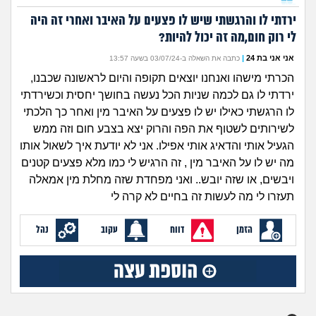
זוגיות
חיפוש שאלות
ירדתי לו והרגשתי שיש לו פצעים על האיבר ואחרי זה היה
|
היריון ולידה
לי רוק חום,מה זה יכול להיות?
הרשמה
התחברות
אני אני בת 24
|
כתבה את השאלה ב-03/07/24 בשעה 13:57
הורות ומשפחה
הכרתי מישהו ואנחנו יוצאים תקופה והיום לראשונה שכבנו,
ירדתי לו גם לכמה שניות הכל נעשה בחושך יחסית וכשירדתי
מתבגרים
לו הרגשתי כאילו יש לו פצעים על האיבר מין ואחר כך הלכתי
לשירותים לשטוף את הפה והרוק יצא בצבע חום וזה ממש
מהבקו"ם... ועד מתי?!
הגעיל אותי והדאיג אותי אפילו. אני לא יודעת איך לשאול אותו
מה יש לו על האיבר מין , זה הרגיש לי כמו מלא פצעים קטנים
לימודים וסטודנטים
ויבשים, או שזה יובש.. ואני מפחדת שזה מחלת מין אמאלה
תעזרו לי מה לעשות זה בחיים לא קרה לי
עבודה וקריירה
הזמן
דווח
עקוב
נהל
חברים ואנשים
בית, שכנים ושותפים