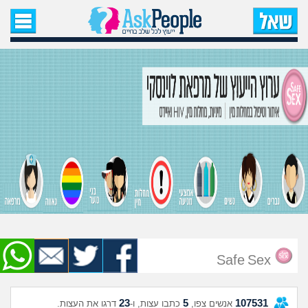
עמוד הבית
שאל שאלה
שאלות חדשות
שאלות שעוררו עניין
עצות חדשות
מה קורה כאן?
מתחם הטיפים
Safe Sex
מדורים
23
5
107531
אנשים צפו,
כתבו עצות, ו-
דרגו את העצות.