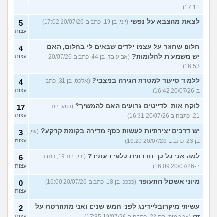
17:11)
לצאת מהצבא על נפשי
(יוני, בן 19, כתב ב-20/07/26 17:02)
5
עצות
חלום שחוזר על עצמו ילדים שבאים לי בחלום, האם
4
יש משמעות לחלומות?
(אב עובד, בן 44, כתב ב-20/07/26
עצות
16:53)
ללמוד סיעוד למטרת הגירה במצבי?
(אלכס, בן 31, כתב
4
ב-20/07/26 16:42)
עצות
לוקח אותי לדייטים גרועים האם להמשיך?
(נטע, בת
17
21, כתבה ב-20/07/26 16:31)
עצות
יש דרכים יצירתיות לעשות כסף מדירה בקומת קרקע?
(שי,
3
בן 23, כתב ב-20/07/26 16:20)
עצות
למה אני כל כך חרדתית כלפי העתיד?
(ירין, בת 19, כתבה
6
ב-20/07/26 16:09)
עצות
מיוני אשכול התעופה
(ככככ, בן 18, כתב ב-20/07/26 16:00)
0
עצות
עשיתי מיקרובליידינג לפני חמש שנים ואני מתחרטת על
2
זה
(אנונימית, בת 23, כתבה ב-19/07/26 17:35)
עצות