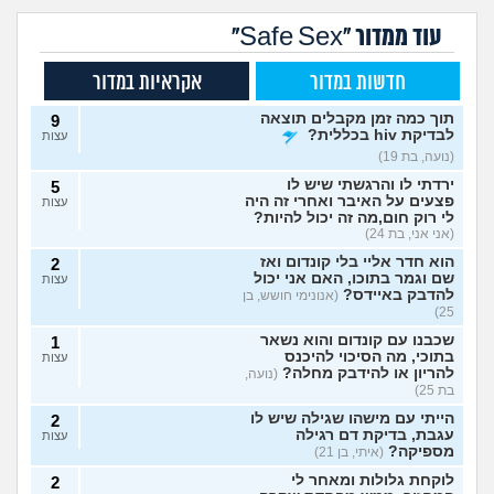
עוד ממדור "Safe Sex"
חדשות במדור
אקראיות במדור
תוך כמה זמן מקבלים תוצאה
9
לבדיקת hiv בכללית?
עצות
(נועה, בת 19)
ירדתי לו והרגשתי שיש לו
5
פצעים על האיבר ואחרי זה היה
עצות
לי רוק חום,מה זה יכול להיות?
(אני אני, בת 24)
הוא חדר אליי בלי קונדום ואז
2
שם וגמר בתוכו, האם אני יכול
עצות
להדבק באיידס?
(אנונימי חושש, בן
25)
שכבנו עם קונדום והוא נשאר
1
בתוכי, מה הסיכוי להיכנס
עצות
להריון או להידבק מחלה?
(נועה,
בת 25)
הייתי עם מישהו שגילה שיש לו
2
עגבת, בדיקת דם רגילה
עצות
מספיקה?
(איתי, בן 21)
לוקחת גלולות ומאחר לי
2