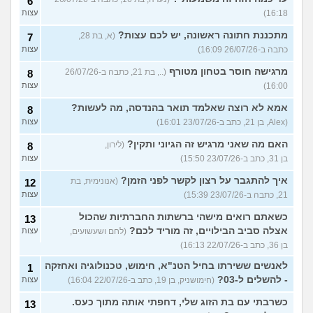
6
16:18)
עצות
מתכננת חתונה ראשונה, יש לכם עצות?
(א, בת 28,
7
כתבה ב-26/07/26 16:09)
עצות
מרגישה חוסר בטחון מטורף
(.., בת 21, כתבה ב-26/07/26
8
16:00)
עצות
אמא לא רוצה שאלמד תואר בהנדסה, מה לעשות?
8
(Alex, בן 21, כתב ב-23/07/26 16:01)
עצות
האם מה שאני מרגיש זה הגיוני ותקין?
(לירון,
8
בן 31, כתב ב-23/07/26 15:50)
עצות
איך להתגבר על רצון לקשר לפני הזמן?
(אנונימית, בת
12
21, כתבה ב-23/07/26 15:39)
עצות
כשאתם רואים מישהי ברשתות החברתיות שהכול
13
אצלה סביב הבילויים, זה מוריד לכם?
(לחם ושעשועים,
עצות
בן 36, כתב ב-22/07/26 16:13)
לאנשים ששירתו בחיל הטנ"א, חימוש, טכנולוגיה ואחזקה
1
- להשלים ל-03?
(חימושניק, בן 19, כתב ב-22/07/26 16:04)
עצות
כשרבתי עם בת הזוג שלי, דחפתי אותה מתוך כעס.
13