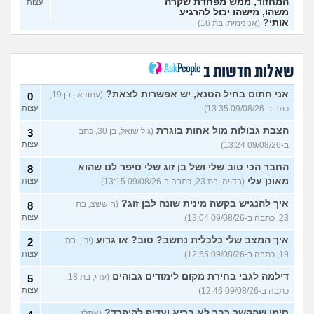
המחזור, ממש מפחדת שקרה
עצות
משהו, מישהו יכול להרגיע
אותי?
(אנונימית, בת 16)
לא זוכרת אם לקחתי את
2
הגלולה האחרונה והוא גמר
עצות
בפנים, מתי להתחיל בחדשה?
שאלות חדשות ב
אני מוגנת?
(חיילת, בת 20)
קיים יחסים בעבר אבל קרוב
אני חתום בחיל הטנא, יש אפשרות לצאת?
6
(עתודאי, בן 19,
0
לשנה לא עשה את זה, האם יש
עצות
כתב ב-09/08/26 13:35)
עצות
צורך בבדיקות אחרי כמעט
שנה?
(יובל, בת 18)
הצבת גבולות מול אחות בוגרת
(גיל שואל, בן 30, כתב
3
הוא גמר לי בפה והודיע שחיובי
2
ב-09/08/26 13:24)
עצות
לזיבה, מה הסיכוי שנדבקתי?
עצות
(דן, בן 24)
החבר הכי טוב שלי ושל בן זוג שלי סיפר לנו שהוא
8
מאונן עלי
(בדויה, בת 23, כתבה ב-09/08/26 13:15)
עצות
שכבתי עם סטוץ בלי קונדום
9
ואני מפחדת מההשלכות
עצות
איך להנגיש בקשה מינית שונה לבן זוג?
(חוששצ, בת
8
וממחלות, מה לעשות?
23, כתבה ב-09/08/26 13:04)
עצות
(אליה, בת 30)
בהנחה שהאישה נשאית עם
2
איך המצב שלי כלכלית נחשב? טוב? או גרוע
(ירין, בת
2
פצע פתוח בפה, מה הסיכוי
עצות
19, כתבה ב-09/08/26 12:55)
עצות
להידבק באיידס מכך?
(אלכסיי,
בן 21)
דילמה לגבי בחירת מקום לימודים גבוהים
(עדי, בת 18,
5
יש לה מיקופלזמה חיובית בשתן
1
כתבה ב-09/08/26 12:46)
עצות
והיא לקראת סיום שבוע של
עצות
טיפול,קונדום יגן עליי מספיק?
סימן שהקשר כבר לא בריא ועדיף להיפרד?
(אתלט