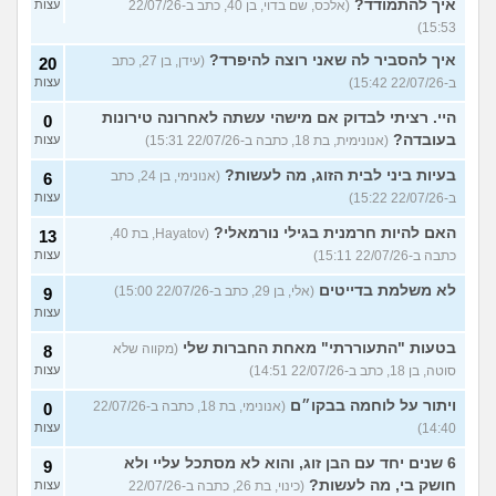
איך להתמודד?
(אלכס, שם בדוי, בן 40, כתב ב-22/07/26
עצות
15:53)
איך להסביר לה שאני רוצה להיפרד?
(עידן, בן 27, כתב
20
ב-22/07/26 15:42)
עצות
היי. רציתי לבדוק אם מישהי עשתה לאחרונה טירונות
0
בעובדה?
(אנונימית, בת 18, כתבה ב-22/07/26 15:31)
עצות
בעיות ביני לבית הזוג, מה לעשות?
(אנונימי, בן 24, כתב
6
ב-22/07/26 15:22)
עצות
האם להיות חרמנית בגילי נורמאלי?
(Hayatov, בת 40,
13
כתבה ב-22/07/26 15:11)
עצות
לא משלמת בדייטים
(אלי, בן 29, כתב ב-22/07/26 15:00)
9
עצות
בטעות "התעוררתי" מאחת החברות שלי
(מקווה שלא
8
סוטה, בן 18, כתב ב-22/07/26 14:51)
עצות
ויתור על לוחמה בבקו״ם
(אנונימי, בת 18, כתבה ב-22/07/26
0
14:40)
עצות
6 שנים יחד עם הבן זוג, והוא לא מסתכל עליי ולא
9
חושק בי, מה לעשות?
(כינוי, בת 26, כתבה ב-22/07/26
עצות