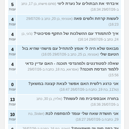
איבדתי את הבתולים על נערת ליווי
(סתם מישהו, בן 17, כתב
5
ב-29/07/26 16:34)
עצות
לעשות קרחת ולשים פאה
(אנונימי, בן 20, כתב ב-29/07/26
4
16:23)
עצות
איך להתמודד עם ההשלכות של התקף פסיכוטי?
(ג'וני, בן
4
24, כתב ב-29/07/26 16:14)
עצות
מבואס שלא היה לי אומץ להתחיל עם מישהי שהיא בול
4
הטעם שלי
(אנונימי, בן 25, כתב ב-29/07/26 16:05)
עצות
שאלה לסטודנטים ולמהנדסי תוכנה - האם עדיין כדאי
4
ללמוד הנדסת תוכנה?
(אסראא, בת 18, כתבה ב-29/07/26
עצות
15:56)
אני כרגע רלשית האם אפשר לצאת קצונה במשאן?
0
(טל11, בת 19, כתבה ב-26/07/26 16:47)
עצות
בחורה אובססיבית מה לעשות?
(אלירן, בן 30, כתב
13
ב-26/07/26 16:36)
עצות
אני חושדת שאח שלי עומד להסתפח לכת
(Sister, בת
10
29, כתבה ב-26/07/26 16:27)
עצות
עד כמה חזה זה משמעותי?
(נערה, בת 16, כתבה ב-26/07/26