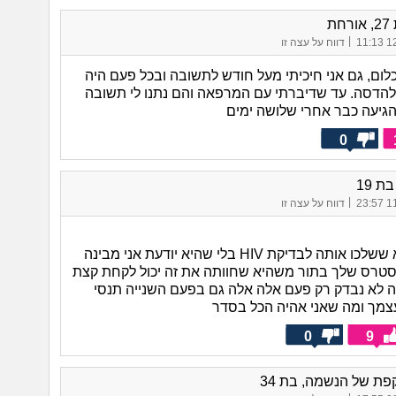
הניי
(מיילי,
חת
אם ק
|
12/
דווח על עצה זו
שנגמ
להת
לום, גם אני חיכיתי מעל חודש לתשובה ובכל פעם היה
הנו
הדסה. עד שדיברתי עם המרפאה והם נתנו לי תשובה
הכרת
יעה כבר אחרי שלושה ימים
לשכב
לא, 
0
(אנוני
עשית
3 ב
ת 19
סימפ
|
11/
דווח על עצה זו
בדי
שכבנ
ימים
בתור משהיא ששלכו אותה לבדיקת HIV בלי שהיא יודעת אני מבינה
והתכ
להרי
טרס שלך בתור משהיא שחוותה את זה יכול לקחת קצת
 זה לא נבדק רק פעם אלה אלה גם בפעם השנייה תנסי
שכב
קונד
צמך ומה שאני אהיה הכל בסדר
פיפי
(אנוני
0
9
עשה 
אמר
בשפ
ת של הנשמה, בת 34
אני 