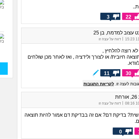
..
יש ל
והיא
3
22
טיפו
(אנונימ
אני 
 עצוב למדמח, בן 25
כשא
|
בלחץ
11/
דווח על עצה זו
זה?
לא רוצה להלחיץ ,
היית
דחף 
צאה חיובית/ או לצורך ולידציה , ואז לאחר מכן שולחים
צרי
וודא.
מין?
11
30
פפי
התסמ
(וולרי, 
בות לעצה זו.
לקריאת התגובות
יעיל
אחרי
חת
להיבדק לV
|
10/
דווח על עצה זו
(אוליב
היית
עשית? בדיקת דם? אם זה בבדיקת דם אמור להיות תוצאה
פפיל
.
האק
0
אחרי