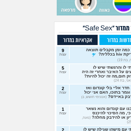
דור "Safe Sex"
דשות במדור
אקראיות במדור
כמה זמן מקבלים תוצאה
9
hi בכללית?
עצות
 בת 19)
י לו והרגשתי שיש לו
5
ם על האיבר ואחרי זה היה
עצות
וק חום,מה זה יכול להיות?
ני, בת 24)
חדר אליי בלי קונדום ואז
2
גמר בתוכו, האם אני יכול
עצות
בק באיידס?
(אנונימי חושש, בן
ו עם קונדום והוא נשאר
1
י, מה הסיכוי להיכנס
עצות
ון או להידבק מחלה?
(נועה,
י עם מישהו שגילה שיש לו
2