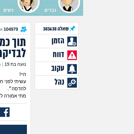
שאלה
383638
104979
אנ
תוך כמ
הזמן
לבדיקת hiv בכלל
דווח
נועה בת 19
|
כת
עקוב
היי!
נהל
להדסה״.
מתי אמורה לה