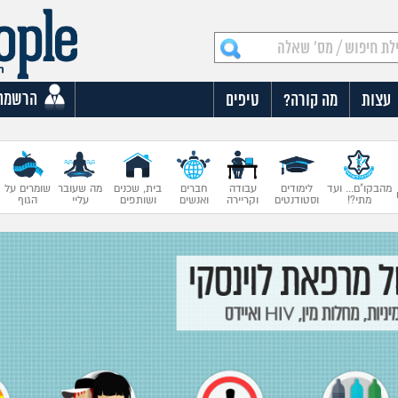
הרשמה
עצות
מה קורה?
טיפים
מהבקו"ם... ועד
לימודים
עבודה
חברים
בית, שכנים
מה שעובר
שומרים על
מתי?!
וסטודנטים
וקריירה
ואנשים
ושותפים
עליי
הגוף