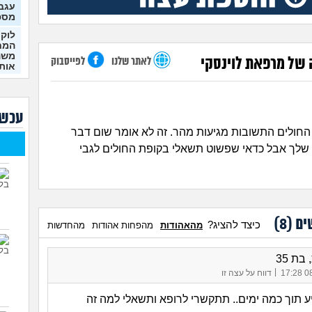
עגבת
מספ
לוקח
המח
משהו
לאתר שלנו
לפייסבוק
של מרפאת לוינסקי
אותי
לא 
הגלו
בפנ
עכשי
אני 
החולים התשובות מגיעות מהר. זה לא אומר שום דבר
קיים
לשנ
 שלך אבל כדאי שפשוט תשאלי בקופת החולים לגבי
צורך
שנה
הוא 
לזיב
ים (
8
)
כיצד להציג?
מהאהודות
מהפחות אהודות
מהחדשות
שכבת
ואנ
וממ
בת 35
(אליה,
|
08/
דווח על עצה זו
בהנ
פצע 
יע תוך כמה ימים.. תתקשרי לרופא ותשאלי למה זה
להי
בן 21)