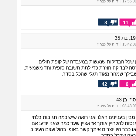
|
08/
דווח על עצה זו
כל פ
מופי
זאת
3
11
|
08/
דווח על עצה זו
 שכל הבדיקות שנעשות במעבדה של קופת חולים,
ה לבדיקה חוזרת כדי לתת תשובה סופית וחד משמעית.
שבילך שמהר מאוד תגלי שהכל בסדר.
42
6
, בן 43
|
09/
דווח על עצה זו
בין בעניינים האלו ואני רואה שיש כמה תגובות בלתי
סות להלחיץ אותך אז אציין שעד כמה שאני יודע: אם
ז כבר היו יוצרים איתך קשר באופן בהול ועצם העיכוב
ראה שהכל בסדר.