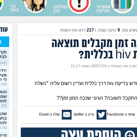
עוד ממ
217
9
שים צפו,
כתבו עצות, ו-
דרגו את העצות.
ה זמן מקבלים תוצאה
ח
ית?
תוך 
לבדיקת v
(נועה,
בה את השאלה ב-08/07/24 בשעה 15:17
ירדת
פצעי
לי ר
עשיתי לפני חודש בדיקת hiv דרך כללית ועדיין רשום עליה ״נשלח
(אני א
הוא 
שם ו
תקבל תשובה? הגיוני שככה המון זמן??
להד
25)
שכבנ
שתף ב-Facebook
צייץ ב-twitter
שלח ב-Email
בתוכ
להרי
בת 25)
היית