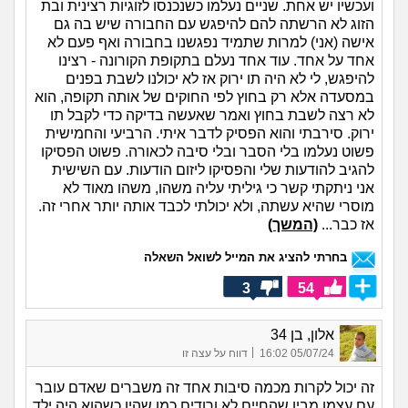
ועכשיו יש אחת. שניים נעלמו כשנכנסו לזוגיות רצינית ובת
הזוג לא הרשתה להם להיפגש עם החבורה שיש בה גם
אישה (אני) למרות שתמיד נפגשנו בחבורה ואף פעם לא
אחד על אחד. עוד אחד נעלם בתקופת הקורונה - רצינו
להיפגש, לי לא היה תו ירוק אז לא יכולנו לשבת בפנים
במסעדה אלא רק בחוץ לפי החוקים של אותה תקופה, הוא
לא רצה לשבת בחוץ ואמר שאעשה בדיקה כדי לקבל תו
ירוק. סירבתי והוא הפסיק לדבר איתי. הרביעי והחמישית
פשוט נעלמו בלי הסבר ובלי סיבה לכאורה. פשוט הפסיקו
להגיב להודעות שלי והפסיקו ליזום הודעות. עם השישית
אני ניתקתי קשר כי גיליתי עליה משהו, משהו מאוד לא
מוסרי שהיא עשתה, ולא יכולתי לכבד אותה יותר אחרי זה.
אז כבר...
(המשך)
בחרתי להציג את המייל לשואל השאלה
3
54
אלון, בן 34
|
05/07/24 16:02
דווח על עצה זו
זה יכול לקרות מכמה סיבות אחד זה משברים שאדם עובר
עם עצמו מבין שהחיים לא ורודים כמו שהיו כשהוא היה ילד