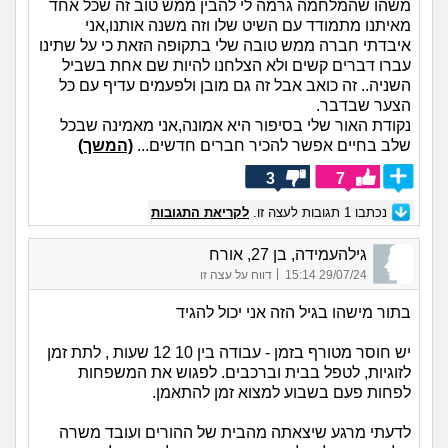
משהו שהמלחמה גרמה לי להבין ממש טוב זה שכל אחד
מאיתנו מתמודד עם השיט שלו וזה משנה אותנו,אני
איבדתי חברה ממש טובה שלי בתקופה הזאת כי על שתינו
עברו דברים קשים ולא הצלחנו להיות שם אחת בשביל
השניה.. זה כואב אבל זה גם מובן ולפעמים עדיף עם כל
הצער שבדבר.
נקודת האור שלי בסיפור היא אמונה,אני מאמינה שבכל
שלב בחיים אפשר להכיר חברים חדשים...
(המשך)
3
7
נכתבו
1
תגובות לעצה זו.
לקריאת התגובות
גילהעמידה, בן 27, אורח
|
29/07/24 15:14
דווח על עצה זו
בתור מישהו בגיל הזה אני יכול להגיד
יש חוסר מטורף בזמן - עבודה בין 10 12 שעות , לתת זמן
לזוגיות, לטפל בבית וברכבים. לפגוש את המשפחות
לפחות פעם בשבוע למצוא זמן להתאמן.
לדעתי מרגע שיצאתה מהבית של ההורים ועובד משרה