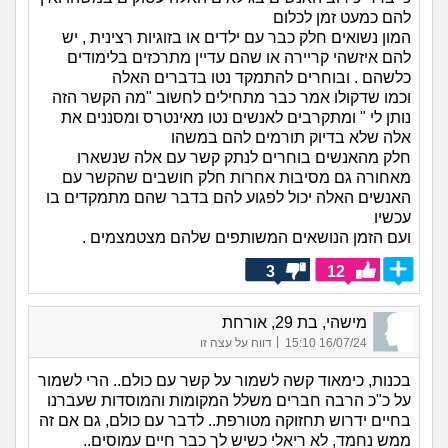
להם כמעט זמן לכלום
המון נשואים חלק כבר עם ילדים או בזוגיות רצינית , יש
להם איזשהי קריירה או שהם עדיין מתרכזים בלימודים
כלשהם . ובוחרים להתמקד נטו בדברים האלה
וכמו שדקולו אמר כבר מתחילים לחשוב "מה הקשר הזה
נותן לי " ומתקרבים לאנשים נטו מאינטרס ומסננים את
אלה שלא בדיוק תורמים להם במשהו
חלק מהאנשים בוחרים לנתק קשר עם אלה שנשארו
מאחורה גם מסיבות אחרות חלק חושבים שהקשר עם
האנשים האלה יכול לפגוע להם בדבר שהם מתמקדים בו
עכשיו
ועם הזמן הנושאים המשותפים שלהם מצטמצמים .
3
12
מישהי, בת 29, אורחת
|
16/07/24 15:10
דווח על עצה זו
בכנות, כימאוד קשה לשמור על קשר עם כולם.. הרי לשמור
על כ"כ הרבה חברים משלל המקומות והמוסדות שעברנו
בחיים ידרוש תחזוקה מטורפת.. לדבר עם כולם, גם אם זה
ממש נחמד, לא ריאלי כשיש לך כבר חיים עמוסים..