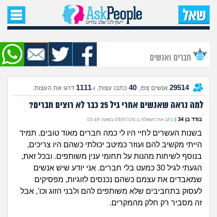
עמוד הבית
שאל שאלה
חברים ואנשים
שאלות חדשות
1111
40
29514
אנשים צפו,
כתבו עצות, ו-
דרגו את העצות.
שאלות שעוררו עניין
למה נראה שאנשים אחרי גיל 25 כבר לא רוצים חברים?
עצות חדשות
בודד בן 34
|
כתב את השאלה ב-05/07/24 בשעה 15:49
בשנות העשרים לחיי היו לי כמה חברים מאוד טובים. תמיד
מה קורה כאן?
הייתי מקשיב להם ועוזר כמיטב יכולתי כשהם היו צריכים,
בנוסף לשיחות מהנות על תחומי ענין משותפים. ובכל זאת,
מתחם הטיפים
הגעתי לגיל 30 כמעט בלי חברים. אני יודע שיש אנשים
שמאבדים את עצמם כשהם נכנסים לזוגיות, מפסיקים
מדורים
לעסוק בתחביבים שלא משותפים להם ולבני הזוג וכו', אבל
זה מסביר רק חלק מהמקרים.