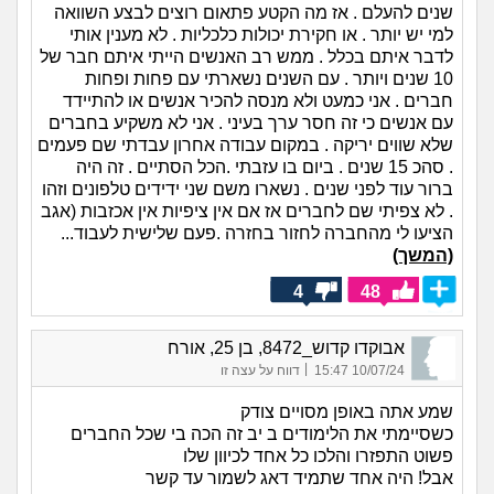
שנים להעלם . אז מה הקטע פתאום רוצים לבצע השוואה
למי יש יותר . או חקירת יכולות כלכליות . לא מענין אותי
לדבר איתם בכלל . ממש רב האנשים הייתי איתם חבר של
10 שנים ויותר . עם השנים נשארתי עם פחות ופחות
חברים . אני כמעט ולא מנסה להכיר אנשים או להתיידד
עם אנשים כי זה חסר ערך בעיני . אני לא משקיע בחברים
שלא שווים יריקה . במקום עבודה אחרון עבדתי שם פעמים
. סהכ 15 שנים . ביום בו עזבתי .הכל הסתיים . זה היה
ברור עוד לפני שנים . נשארו משם שני ידידים טלפונים וזהו
. לא צפיתי שם לחברים אז אם אין ציפיות אין אכזבות (אגב
הציעו לי מהחברה לחזור בחזרה .פעם שלישית לעבוד...
(המשך)
4
48
אבוקדו קדוש_8472, בן 25, אורח
|
10/07/24 15:47
דווח על עצה זו
שמע אתה באופן מסויים צודק
כשסיימתי את הלימודים ב יב זה הכה בי שכל החברים
פשוט התפזרו והלכו כל אחד לכיוון שלו
אבל! היה אחד שתמיד דאג לשמור עד קשר