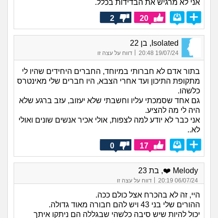
אני לא מרגיש את הבדידות בכלל.
2
20
Isolated, בן 22
|
19/07/24 20:48
דווח על עצה זו
בתור אדם לא חברותי במיוחד, החברים היחידים שהיו לי
מתקופת התיכון ועד אחרי הצבא, היו חברים שלי מאינטרס
כלשהו.
גם אחד שסמכתי עליו וחשבתי שלא יעזוב, עזב ברגע שלא
היה לי מה להציע.
אני כבר לא יודע למה לצפות, אולי אכיר אנשים שונים ואולי
לא..
0
17
Melody ❤️, בת 23
|
06/07/24 20:19
דווח על עצה זו
היי, זה לא בהכרח אצל כולם ככה.
ההורים שלי בני 43 ויש להם חבורה מאוד גדולה.
יכול להיות שיש סיבה כלשהי שבגללה הם ניתקו איתך