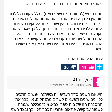
יצאתי מהצבא הדבר הזה הכה בי כמו ערמת בטון.
הסיבה היא(לפחות ממה שאני רואה) בגלל שקודם כל לדור
הזה אין כל כך ערכים. אתה רואה את זה אפילו במערכות
זוגיות בין גברים ונשים- אין שום כמיהה ללהקים משפחה
ולהביא ילדים. אנחנו דור חומרי בנוסף על כך שגם יש את
הקטע הזה שאם אתה בנאדם שעבר הרבה בחיים שלו
אתה נוטה להיות יותר סקפטי בכל מה שקשור לבני אדם כי
אנשים מוכיחים פעם אחר פעם שהם לא באמת שווים
משהו.
עצוב אבל זאת האמת...
16
44
קטי, בת 41
|
10/07/24 23:13
דווח על עצה זו
היי, עם השנים סדר העדיפויות משתנה, אנשים הולכים
לכיוונים שונים ולפעמים קשרים מתנתקים. אין כבר את
המסגרת הזו של בית ספר, צבא, אונ׳/מכללה שעזרה
לשמור על קשר. פתאום אחרי זה כבר תלוי בך ובצד השני