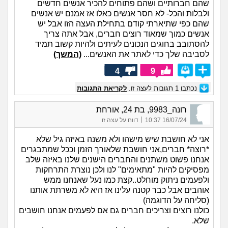
שהם חברותיים ושהם פתוחים להכיר אנשים חדשים
ולבלות והכל- לא חסר אנשים כאלו אז אמנם יש אנשים
שהם כפי שתיארתי קודם בתחילת העצה הזו אבל יש
אנשים כמוך שמאוד רוצים חברים, אבל אתה צריך
להסתובב בחוגים הנכונים לעיתים ולהיות קשוב תמיד
לסביבה שלך כדי לאתר את האנשים...
(המשך)
4
9
נכתבו
1
תגובות לעצה זו.
לקריאת התגובות
רונה_9983, בת 24, אורחת
|
16/07/24 10:37
דווח על עצה זו
אני לא חושבת שיש מישהו ולא משנה באיזה גיל שלא
*רוצה* חברים,אני חושבת שלאורך הזמן וככל שמתבגרים
אנחנו פשוט משתנים והחברים הישנים שלנו באיזה שלב
מפסיקים להיות "מתאימים" לנו ולכן נוצרת התרחקות
ולפעמים ניתוק מוחלט..קצת כמו נעל שאנחנו ממש
אוהבים אבל כבר קטנה עלינו אז היא לא משרתת אותנו
(סליחה על הדוגמה)
כולנו רוצים וצריכים חברים גם אם לפעמים אנחנו חושבים
שלא.