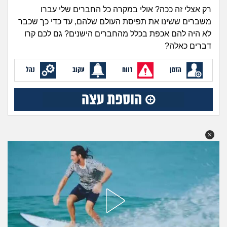
זוגיות
חיפוש שאלות
רק אצלי זה ככה? אולי במקרה כל החברים שלי עברו
|
משברים ששינו את תפיסת העולם שלהם, עד כדי כך שכבר
היריון ולידה
הרשמה
התחברות
לא היה להם אכפת בכלל מהחברים הישנים? גם לכם קרו
דברים כאלה?
הורות ומשפחה
הזמן
דווח
עקוב
נהל
מתבגרים
מהבקו"ם... ועד מתי?!
לימודים וסטודנטים
עבודה וקריירה
חברים ואנשים
בית, שכנים ושותפים