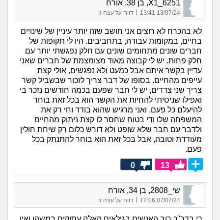
X1_6251, בן 38, אורח
|
13/07/24 13:41
דווח על עצה זו
לא בהכרח לא רוצים אני חושב שזה יותר עיניין של שינויים
בחיים, במקומות עבודה, בתחביבים. היו לי תקופות של
חברים שונים מתחומים שונים עם חלק נפגשתי יותר עם
חלק פחות. יש לי קבוצה מאוד מצומצמת של חברים שאני
עדיין בקשר איתם אבל כמעט ולא נפגשים, אולי קצת
עייפים מהחיים. בסופו של דבר צריך לזכור שבשביל קשר
צריך שני צדדים, יש לי חבר שפעם בכמה חודשים נזכר בי
ואפילו שניסיתי להחיות את הקשר הוא בכל זאת בוחר
להיעלם כל פעם, ואני מרגיש שהוא בודד וחי רק את
המשפחה שלו ודי בטוח שחסר לו קצת ניתוק מהחיים
ולדבר עם חבר שלא שופט ולא דורש כלום רק שיחת חולין
מעודדת וטובה, אבל בכל זאת הוא בוחר להתנתק בכל
פעם.
0
13
שי_2808, בן 34, אורח
|
07/07/24 12:06
דווח על עצה זו
כי בדר"כ רוב האנשים בגילאים האלה עסוקים במשהו ואין