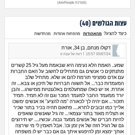
(מערכת AskPeople)
עצות הגולשים (
40
)
כיצד להציג?
מהאהודות
מהפחות אהודות
מהחדשות
דקולו מנחם, בן 34, אורח
|
05/07/24 15:57
דווח על עצה זו
שמע.. האמת הלא נעימה היא שבאמת מעל גיל 25 קשרים
מתנתקים כי אנשים גם מתחילים לחשוב על האם החברות
עם אדם ספציפי תורמת להם או שלא. מתחיל שלב
המעמדות כבר... אל תשווה חברויות של תיכון או צבא... זה
אחרת. אז יש כאלו שמתעלמים באלגנטיות ממישהו... והבן
יורד ממעמד החבר למעמד המכר וגם זה לא תמיד. תמיד
תזכור... אם יהיה לך לכאורה "מה להציע" אז אנשים ימשכו
אלייך כמו זבובים לחרא.... פתאום תהיה בכיר בתור שכיר
או תצליח מאוד בתור עצמאי... זה גיל שאנשים שואפים
להיות חברים של אנשים ממעד גבוה. עכשיו.... יש תירוצים
גם של הגיל הזה של אין זמן וכו'. אבל תאמין לי מי שירצה
אותך ימצא זמן להיפגש איתך גם אם כבר יש לו משפחה