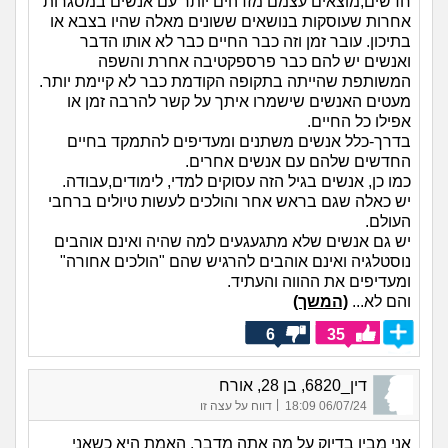
חדשים,מוצאים עצמם מזדהים יותר עם אנשים במסגרות
אחרות שעוסקות בנושאים ששונים מאלה שהיו בצבא או
בתיכון. עובר זמן וזה כבר החיים כבר לא אותו הדבר
ואנשים יש להם כבר פרספקטיבה אחרת והשפה
המשותפת שהייתה בתקופה הקודמת כבר לא קיימת יותר.
מעטים האנשים שישמרו איתך על קשר להרבה זמן או
אפילו כל החיים.
בדרך-כלל אנשים משתנים ומעדיפים להתמקד בחיים
החדשים שלהם עם אנשים אחרים.
כמו כן, אנשים בגיל הזה עסוקים למדי, לימודים,עבודה.
יש כאלה שגם בראש אחר והולכים לעשות טיולים ברחבי
העולם.
יש גם אנשים שלא מתגעגעים למה שהיה ואינם אוהבים
נוסטלגיה ואינם אוהבים להרגיש שהם "הולכים אחורה"
ומעדיפים את ההווה והעתיד.
והם לא...
(המשך)
6
35
דין_6820, בן 28, אורח
|
06/07/24 18:09
דווח על עצה זו
אני מבין בדיוק על מה אתה מדבר. האמת היא כשאני