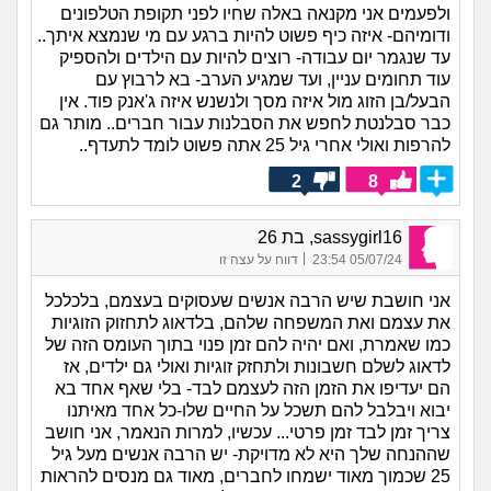
ולפעמים אני מקנאה באלה שחיו לפני תקופת הטלפונים
ודומיהם- איזה כיף פשוט להיות ברגע עם מי שנמצא איתך..
עד שנגמר יום עבודה- רוצים להיות עם הילדים ולהספיק
עוד תחומים עניין, ועד שמגיע הערב- בא לרבוץ עם
הבעל/בן הזוג מול איזה מסך ולנשנש איזה ג'אנק פוד. אין
כבר סבלנטת לחפש את הסבלנות עבור חברים.. מותר גם
להרפות ואולי אחרי גיל 25 אתה פשוט לומד לתעדף..
2
8
sassygirl16, בת 26
|
05/07/24 23:54
דווח על עצה זו
אני חושבת שיש הרבה אנשים שעסוקים בעצמם, בלכלכל
את עצמם ואת המשפחה שלהם, בלדאוג לתחזוק הזוגיות
כמו שאמרת, ואם יהיה להם זמן פנוי בתוך העומס הזה של
לדאוג לשלם חשבונות ולתחזק זוגיות ואולי גם ילדים, אז
הם יעדיפו את הזמן הזה לעצמם לבד- בלי שאף אחד בא
יבוא ויבלבל להם תשכל על החיים שלו-כל אחד מאיתנו
צריך זמן לבד זמן פרטי... עכשיו, למרות הנאמר, אני חושב
שההנחה שלך היא לא מדויקת- יש הרבה אנשים מעל גיל
25 שכמוך מאוד ישמחו לחברים, מאוד גם מנסים להראות