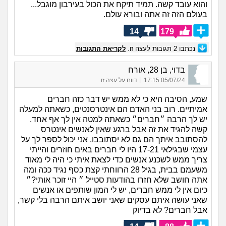
והוא עובד קשה. תמיד תיקח את הכול בעירבון מוגבל...
בעולם הזה זה אתה ובורא עולם.
14
179
נכתבו
2
תגובות לעצה זו.
לקריאת התגובות
בדוי, בן 28, אורח
|
05/07/24 17:15
דווח על עצה זו
שמע, הסיבה היא כי לא ממש יש דבר כזה חברים
אמיתיים. רוב בני האדם הם אינטרסנטים, כשאתה למעלה
יש לך הרבה ״חברים״ כשאתה למטה אין לך אף אחד.
קשה להגיד את זה אבל ברגע שאין לאנשים אינטרס
להסתובב איתך הם גם לא יסתובבו. אני יכול לספר לך על
עצמי שבגילאי 17-21 היו לי חברים באים חוזרים והייתי
צריך ממש לשכנע אנשים כדי לצאת איתי כי היה לי מאוד
משעמם בבית, בגיל 28 הרווחתי קצת כסף נגיד ככה ומה
אתה חושב שלא חזרו בהודעות סטייל ״ היי זוכר אותי?״
כיום אין לי ממש חברים, יש לי המון שותפים או אנשים
שאני עושה איתם עסקים שאני יושב איתם הרבה בלי קשר,
אבל חברים? לא בדיוק