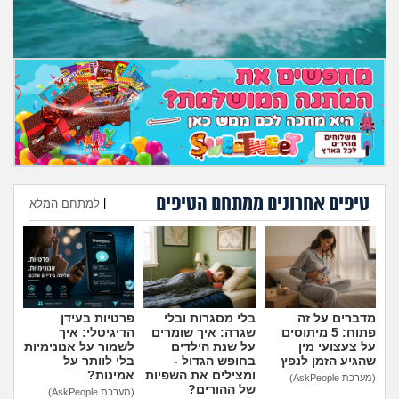
מה שעובר עליי
שומרים על הגוף
פיננסי וכלכלה
בין הסדינים
חיות מחמד
טיפים אחרונים ממתחם הטיפים
|
למתחם המלא
הוספת טיפ
יוקר המחיה
גאווה
מדברים על זה
בלי מסגרות ובלי
פרטיות בעידן
פתוח: 5 מיתוסים
שגרה: איך שומרים
הדיגיטלי: איך
על צעצועי מין
על שנת הילדים
לשמור על אנונימיות
שהגיע הזמן לנפץ
בחופש הגדול -
בלי לוותר על
ומצילים את השפיות
אמינות?
(מערכת AskPeople)
של ההורים?
(מערכת AskPeople)