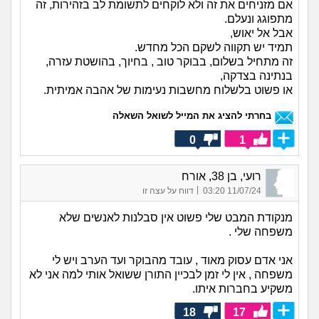
אם מזניחים את זה ולא לוקחים לתשומת לב בזהירות, זה
מתפוגג ונעלם.
אבל אל יאוש,
תמיד יש תקווה לשקם הכל מחדש.
זה מתחיל בשלום, בבוקר טוב , בחיוך, בהושטת עזרה,
בנתינה בצדקה,
או פשוט בלשלוח מחשבות נעימות של אהבה אמיתית.
בחרתי להציג את המייל לשואל השאלה
0
1
רועי, בן 38, אורח
|
11/07/24 03:20
דווח על עצה זו
מנקודת המבט שלי פשוט אין סבלנות לאנשים שלא
משפחה שלי .
אני אדם עסוק מאוד , עובד מהבוקר ועד הערב ויש לי
משפחה , אין לי זמן לבכיין התורן ששואל אותי למה אני לא
משקיע בחברות איתו.
18
17