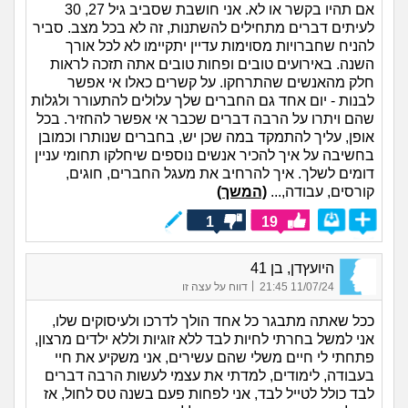
אם תהיו בקשר או לא. אני חושבת שסביב גיל 27, 30
לעיתים דברים מתחילים להשתנות, זה לא בכל מצב. סביר
להניח שחברויות מסוימות עדיין יתקיימו לא לכל אורך
השנה. באירועים טובים ופחות טובים אתה תזכה לראות
חלק מהאנשים שהתרחקו. על קשרים כאלו אי אפשר
לבנות - יום אחד גם החברים שלך עלולים להתעורר ולגלות
שהם ויתרו על הרבה דברים שכבר אי אפשר להחזיר. בכל
אופן, עליך להתמקד במה שכן יש, בחברים שנותרו וכמובן
בחשיבה על איך להכיר אנשים נוספים שיחלקו תחומי עניין
דומים לשלך. איך להרחיב את מעגל החברים, חוגים,
קורסים, עבודה,...
(המשך)
1
19
היועץדן, בן 41
|
11/07/24 21:45
דווח על עצה זו
ככל שאתה מתבגר כל אחד הולך לדרכו ולעיסוקים שלו,
אני למשל בחרתי לחיות לבד ללא זוגיות וללא ילדים מרצון,
פתחתי לי חיים משלי שהם עשירים, אני משקיע את חיי
בעבודה, לימודים, למדתי את עצמי לעשות הרבה דברים
לבד כולל לטייל לבד, אני לפחות פעם בשנה טס לחול, אז