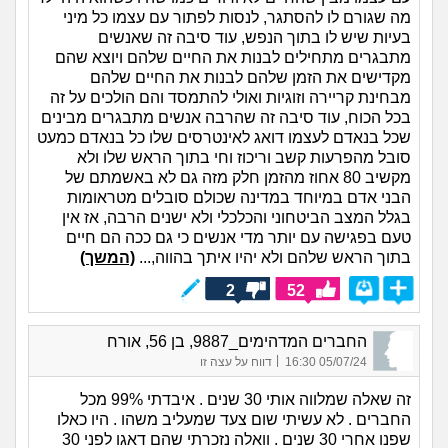
מה שגורם לו להסתגר, לנסות לפתור עם עצמו כל מיני
בעיות שיש לו בתוך הנפש, עוד סיבה זה שאנשים
מתבגרים מתחילים לבנות את החיים שלהם ויוצא שהם
מקדישים את הזמן שלהם לבנות את החיים שלהם
מבחינת קריירה וזוגיות ואולי להתמסד והם הולכים על זה
בכל הכוח, עוד סיבה זה שהרבה אנשים מתבגרים מבינים
שכל בנאדם לעצמו דואג לאינטרסים שלו כל בנאדם כמעט
סובל מהפרעות קשב וריכוז וחי בתוך הראש שלו ולא
מקשיב 80 אחוז מהזמן חלק מזה גם לא באשמתם של
הבני אדם במיוחד במדינה שכולם סובלים מטראומות
בגלל המצב הביטחוני והכלכלי ולא ישנים הרבה, אז אין
טעם בפגישה עם יותר מדי אנשים כי גם ככה הם חיים
בתוך הראש שלהם ולא יהיו איתך בהווה,...
(המשך)
2
52
החברים המדהימים_9887, בן 56, אורח
|
05/07/24 16:30
דווח על עצה זו
זה שאלה שמלווה אותי 30 שנים . איבדתי 99% מכל
החברים . לא עשיתי שום צעד שמעליב משהו . היו כאלו
שפנו אחרי 30 שנים . וואלה נזכרתי שהם דאגו לפני 30