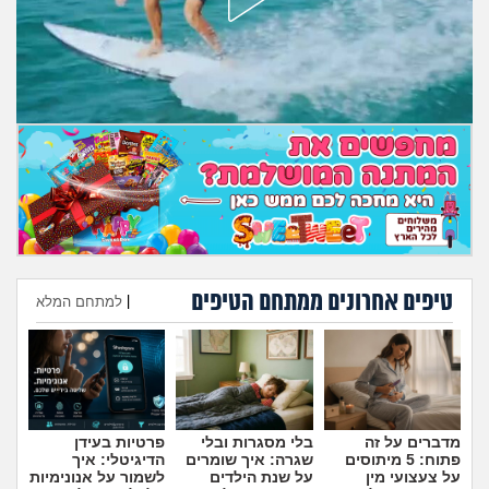
מה שעובר עליי
שומרים על הגוף
פיננסי וכלכלה
בין הסדינים
חיות מחמד
יוקר המחיה
טיפים אחרונים ממתחם הטיפים
|
למתחם המלא
הוספת טיפ
גאווה
מדברים על זה
בלי מסגרות ובלי
פרטיות בעידן
פתוח: 5 מיתוסים
שגרה: איך שומרים
הדיגיטלי: איך
על צעצועי מין
על שנת הילדים
לשמור על אנונימיות