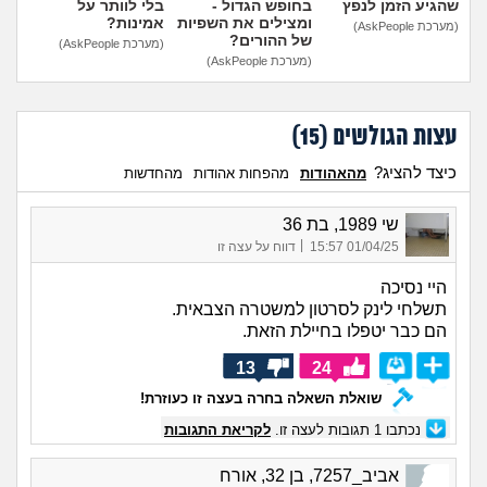
שהגיע הזמן לנפץ
בחופש הגדול -
בלי לוותר על
ומצילים את השפיות
אמינות?
(מערכת AskPeople)
של ההורים?
(מערכת AskPeople)
(מערכת AskPeople)
עצות הגולשים (
15
)
כיצד להציג?
מהאהודות
מהפחות אהודות
מהחדשות
שי 1989, בת 36
|
01/04/25 15:57
דווח על עצה זו
היי נסיכה
תשלחי לינק לסרטון למשטרה הצבאית.
הם כבר יטפלו בחיילת הזאת.
13
24
שואלת השאלה בחרה בעצה זו כעוזרת!
נכתבו
1
תגובות לעצה זו.
לקריאת התגובות
אביב_7257, בן 32, אורח