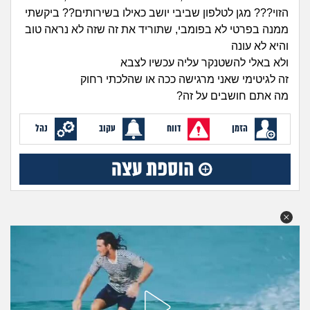
זוגיות
חיפוש שאלות
הזוי??? מגן לטלפון שביבי יושב כאילו בשירותים?? ביקשתי
|
ממנה בפרטי לא בפומבי, שתוריד את זה שזה לא נראה טוב
היריון ולידה
הרשמה
התחברות
והיא לא עונה
ולא באלי להשטנקר עליה עכשיו לצבא
הורות ומשפחה
זה לגיטימי שאני מרגישה ככה או שהלכתי רחוק
מה אתם חושבים על זה?
מתבגרים
הזמן
דווח
עקוב
נהל
מהבקו"ם... ועד מתי?!
לימודים וסטודנטים
עבודה וקריירה
חברים ואנשים
בית, שכנים ושותפים