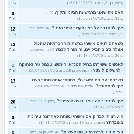
(Alex, בן 21, כתב ב-23/07/26 16:01)
עצות
האם מה שאני מרגיש זה הגיוני ותקין?
(לירון,
8
בן 31, כתב ב-23/07/26 15:50)
עצות
איך להתגבר על רצון לקשר לפני הזמן?
(אנונימית, בת
12
21, כתבה ב-23/07/26 15:39)
עצות
כשאתם רואים מישהי ברשתות החברתיות שהכול
13
אצלה סביב הבילויים, זה מוריד לכם?
(לחם ושעשועים,
עצות
בן 36, כתב ב-22/07/26 16:13)
לאנשים ששירתו בחיל הטנ"א, חימוש, טכנולוגיה ואחזקה
1
- להשלים ל-03?
(חימושניק, בן 19, כתב ב-22/07/26 16:04)
עצות
כשרבתי עם בת הזוג שלי, דחפתי אותה מתוך כעס.
13
איך להתמודד?
(אלכס, שם בדוי, בן 40, כתב ב-22/07/26
עצות
15:53)
איך להסביר לה שאני רוצה להיפרד?
(עידן, בן 27, כתב
20
ב-22/07/26 15:42)
עצות
היי. רציתי לבדוק אם מישהי עשתה לאחרונה טירונות
0
בעובדה?
(אנונימית, בת 18, כתבה ב-22/07/26 15:31)
עצות
בעיות ביני לבית הזוג, מה לעשות?
(אנונימי, בן 24, כתב
6