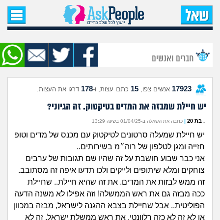
עמוד הבית
שאל שאלה
חברים ואנשים
שאלות חדשות
178
15
17923
אנשים צפו,
כתבו עצות, ו-
דרגו את העצות.
שאלות שעוררו עניין
יש חיילת שמבזה את המדים בטיקטוק. זה הגיוני?
עצות חדשות
. בת 20
|
כתבה את השאלה ב-01/04/25 בשעה 13:29
יש חיילת שמעלה סרטונים לטיקטוק עם מכנס של מדים וטופ
מה קורה כאן?
חזייה ומגן לטלפון של רוה״מ בשירותים..
אני כבר שבוע חושבת על זה שהיו שם תגובות של ערבים
מתחם הטיפים
צוחקים ומלא שיתופים ולייקים ולכו תדעו איפה זה מסתובב.
זה ממש לבזות את המדים. את זה שהיא חיילת.. שחיילת
מדורים
ככה מבזה גם את ראש הממשלה! וזה אפילו לא משנה הדעה
הפוליטית.. אבל שחיילת בצבא ההגנה לישראל, מבזה במכוון
או לא זה לא כזה רלוונטי, את ראש ממשלת ישראל, זה לא