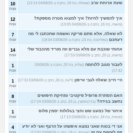
שעת ארוחת ערב
(שואלת, בת 19, כתבה ב-04/08/26 13:14)
10
עצות
איך להמשיך לחיות? איך למצוא מטרה מספקת?
12
(מישהי, בת 16, כתבה ב-04/08/26 13:05)
עצות
לא שאלה, אלא סתם פריקה ואשמח שתכתבו לי מה
7
דעתכם
(נפוליטנה, בת 23, כתבה ב-03/08/26 18:04)
עצות
אחותי שוכבת עם מלא גברים וזה מוריד מהכבוד שלי
14
(מישהו, בן 20, כתב ב-03/08/26 17:53)
עצות
לעבור מגוב ללוחמה
(קולית, בת 20, כתבה ב-03/08/26
1
17:42)
עצות
היי חייב שאלה לגבי אייפון
(ליעוז, בן 28, כתב ב-03/08/26 17:33)
1
עצות
האם הסתרת פרופיל פיקטיבי ומחיקת חיפושים
8
נחשב בגידה?
(בדרןהסקרן, בן 33, כתב ב-03/08/26 17:24)
עצות
איחור של כמעט שש וחצי בגלולות יסמין פלוס
1
(סנאית, בת 18, כתבה ב-03/08/26 17:13)
עצות
אני די בטוח שאני נמצא איפשהו על הרצף ואני לא יודע
4
מה לעשות עם זה
(אנונימי, בן 18, כתב ב-03/08/26 17:02)
עצות