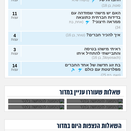
סוטה, בן 18)
האם יש מישהי שמזדהה עם
11
בדידות חברתית כתוצאה
עצות
ממראה חיצוני?
(אחת, בת
34)
איך להכיר חברים?
(טוהר, בן 16)
4
עצות
ראיתי מישהו בטיסה
3
והתביישתי להתחיל איתו
עצות
(Stoyosach, בן 16)
בת זוג חדשה של אחד החברים
14
מפלרטטת עם כולם
עצות
(נוגה, בת 25)
למה אשכנזים
עמוק בלב החילונים
על מה בעצם הנשים
מתייחסים לחפלות
עדיין מאמינים
13
יש חיילת שמבזה את
הייתם הולכים לאח
עם קריוקי כמו משהו
בהקב"ה?
הישראליות מתלוננות?
עצות
המדים בטיקטוק. זה
הגדול?
פגני נחות?
שאלות שעוררו עניין במדור
הגיוני?
(תמיד אישה, בן 36)
תוהה לעצמי אם אני מתחיל
3
לפתח דפוס התנהגות בעייתי
עצות
או שהתעוררתי למציאות
(פוזיציה, בן 36)
אני בטוחה שהקול שלי נמצא
3
השאלות הנצפות ה
יום
במדור
בשירים של זמרת מפורסמת,
עצות
איך מתמודדים?
(אישה, בת 30)