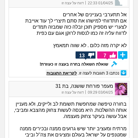
|
01/04/25 22:33
דווח על עצה זו
אל תתערבי בעניינים של אחרים
אם תתדווחי למישהו את סתם תיצרי לך עוד אוייבת
לצערי יש מספיק תוכן זבלה כזה שמבזה תמדים
לדווח עליה זה כמו לנסות לרוקן אגם עם כפית
לא יקרה מזה כלום . לא שווה תמאמץ
13
7
שואלת השאלה בחרה בעצה זו כעוזרת!
נכתבו
3
תגובות לעצה זו.
לקריאת התגובות
מעפר פורחת שושנה, בת 31
|
03/04/25 09:29
דווח על עצה זו
בחורה טיפשה שמחפשת תשומת לב ולייקים, ולא מעניין
אותה ההשלכות. היא מנסה לעשות צחוק מהצבא ומביבי,
אבל עושה בעיקר צחוק מעצמה.
מרתיח ומעציב יותר שיש גרועים ממנה ובכירים ממנה
שמטנפים על ישראל בעולם ומציגים את צה''ל וביבי