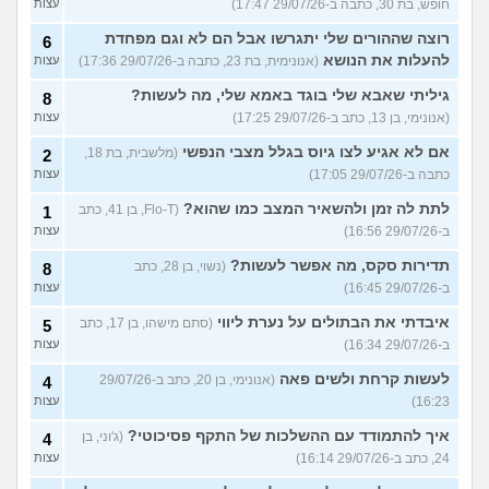
חופש, בת 30, כתבה ב-29/07/26 17:47)
עצות
רוצה שההורים שלי יתגרשו אבל הם לא וגם מפחדת
6
להעלות את הנושא
(אנונימית, בת 23, כתבה ב-29/07/26 17:36)
עצות
גיליתי שאבא שלי בוגד באמא שלי, מה לעשות?
8
(אנונימי, בן 13, כתב ב-29/07/26 17:25)
עצות
אם לא אגיע לצו גיוס בגלל מצבי הנפשי
(מלשבית, בת 18,
2
כתבה ב-29/07/26 17:05)
עצות
לתת לה זמן ולהשאיר המצב כמו שהוא?
(Flo-T, בן 41, כתב
1
ב-29/07/26 16:56)
עצות
תדירות סקס, מה אפשר לעשות?
(נשוי, בן 28, כתב
8
ב-29/07/26 16:45)
עצות
איבדתי את הבתולים על נערת ליווי
(סתם מישהו, בן 17, כתב
5
ב-29/07/26 16:34)
עצות
לעשות קרחת ולשים פאה
(אנונימי, בן 20, כתב ב-29/07/26
4
16:23)
עצות
איך להתמודד עם ההשלכות של התקף פסיכוטי?
(ג'וני, בן
4
24, כתב ב-29/07/26 16:14)
עצות