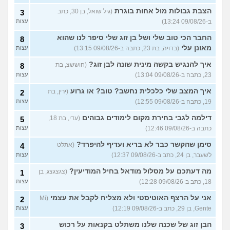
עדיף להיות פשוט לבד או
3
לנסות להפגש עם חברות?
עצות
הצבת גבולות מול אחות בוגרת
(גיל שואל, בן 30, כתב
3
(אנונימית, בת 17)
ב-09/08/26 13:24)
עצות
מפחדת שהקשר שלי ושל
5
חברות שלי ישתנה כשידעו
עצות
החבר הכי טוב שלי ושל בן זוג שלי סיפר לנו שהוא
8
שאני נמשכת גם לנשים
מאונן עלי
(בדויה, בת 23, כתבה ב-09/08/26 13:15)
עצות
(אנונימית, בת 19)
בת עוד מעט 23, אני מרגישה
איך להנגיש בקשה מינית שונה לבן זוג?
(חוששצ, בת
7
8
שנכשלתי לפעמים
(אנונמית,
עצות
23, כתבה ב-09/08/26 13:04)
עצות
בת 22)
איך המצב שלי כלכלית נחשב? טוב? או גרוע
(ירין, בת
2
למה בנות בממוצע הרבה יותר
12
19, כתבה ב-09/08/26 12:55)
עצות
נחמדות לבנות אחרות מאשר
עצות
לבנים?
(Itay Daniel Asael, בן
דילמה לגבי בחירת מקום לימודים גבוהים
(עדי, בת 18,
5
23)
כתבה ב-09/08/26 12:46)
עצות
איך יש אנשים שישנים עם
5
בגדים?
(נעם, בן 14)
עצות
סימן שהקשר כבר לא בריא ועדיף להיפרד?
(אתלט
4
לשעבר, בן 24, כתב ב-09/08/26 12:37)
עצות
האם להרשות לאחרים לקבוע
9
לי מה ללבוש?
(סיון, בת
עצות
מה דעתכם על מסלול מודאל בחיל המודיעין?
(צגצגצג, בן
1
24)
18, כתב ב-09/08/26 12:28)
עצות
ספרים בעברית בקובץ PDF
4
בחינם?
(Rin, בת 19)
אני על הרצף האוטיסטי ולא מצליח לקבל את עצמי
עצות
(Mi
2
Gente, בן 29, כתב ב-09/08/26 12:19)
עצות
עוד שאלות חדשות במדור
הבן זוג של שכנה שלנו משתלט בקנאות על רכוש
3