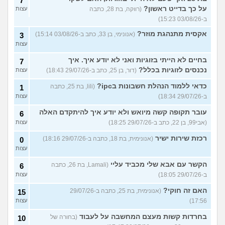
7
על כך בדייט ראשון?
(רווקה, בת 28, כתבה
עצות
ב-03/08/26 15:23)
אקסית מתנהגת מוזר?
(אנונימי, בן 33, כתב ב-03/08/26 15:14)
3
עצות
בחיים לא הייתי בזוגיות ואני לא יודע איך. איך
7
נכנסים לזוגיות בכלל?
(דור, בן 25, כתב ב-29/07/26 18:43)
עצות
כדאי ללמוד הנהלת חשבונות בipc?
(lili, בת 25, כתבה
1
ב-29/07/26 18:34)
עצות
עובר תקופה קשה מיואש ולא יודע איך להיתקדם האלה
6
(אבי99, בן 22, כתב ב-29/07/26 18:25)
עצות
רכזת שירות ישיר
(אנונימית, בת 18, כתבה ב-29/07/26 18:16)
0
עצות
הקשר עם אבא שלי מכביד עליי
(Lamali, בת 26, כתבה
6
ב-29/07/26 18:05)
עצות
האם זה חוקי?
(אנונימית, בת 25, כתבה ב-29/07/26
15
17:56)
עצות
בחרדות קשות מעצם המחשבה על לעבוד
(בחורה של
10