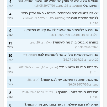
מבואס שלא היה לי אומץ להתחיל עם מישהי שהיא בול
4
הטעם שלי
(אנונימי, בן 25, כתב ב-29/07/26 16:05)
עצות
שאלה לסטודנטים ולמהנדסי תוכנה - האם עדיין כדאי
4
ללמוד הנדסת תוכנה?
(אסראא, בת 18, כתבה ב-29/07/26
עצות
15:56)
אני כרגע רלשית האם אפשר לצאת קצונה במשאן?
0
(טל11, בת 19, כתבה ב-26/07/26 16:47)
עצות
בחורה אובססיבית מה לעשות?
(אלירן, בן 30, כתב
13
ב-26/07/26 16:36)
עצות
אני חושדת שאח שלי עומד להסתפח לכת
(Sister, בת
10
29, כתבה ב-26/07/26 16:27)
עצות
עד כמה חזה זה משמעותי?
(נערה, בת 16, כתבה ב-26/07/26
6
16:18)
עצות
מתכננת חתונה ראשונה, יש לכם עצות?
(א, בת 28,
7
כתבה ב-26/07/26 16:09)
עצות
מרגישה חוסר בטחון מטורף
(.., בת 21, כתבה ב-26/07/26
8
16:00)
עצות
אמא לא רוצה שאלמד תואר בהנדסה, מה לעשות?
8