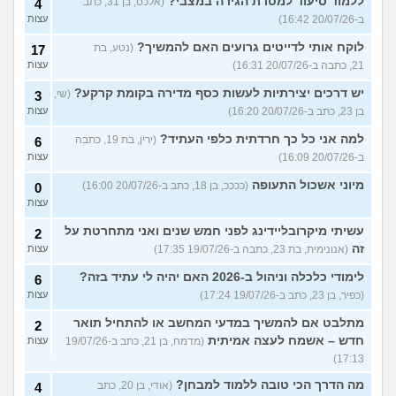
ללמוד סיעוד למטרת הגירה במצבי?
(אלכס, בן 31, כתב
4
ב-20/07/26 16:42)
עצות
לוקח אותי לדייטים גרועים האם להמשיך?
(נטע, בת
17
21, כתבה ב-20/07/26 16:31)
עצות
יש דרכים יצירתיות לעשות כסף מדירה בקומת קרקע?
(שי,
3
בן 23, כתב ב-20/07/26 16:20)
עצות
למה אני כל כך חרדתית כלפי העתיד?
(ירין, בת 19, כתבה
6
ב-20/07/26 16:09)
עצות
מיוני אשכול התעופה
(ככככ, בן 18, כתב ב-20/07/26 16:00)
0
עצות
עשיתי מיקרובליידינג לפני חמש שנים ואני מתחרטת על
2
זה
(אנונימית, בת 23, כתבה ב-19/07/26 17:35)
עצות
לימודי כלכלה וניהול ב-2026 האם יהיה לי עתיד בזה?
6
(כפיר, בן 23, כתב ב-19/07/26 17:24)
עצות
מתלבט אם להמשיך במדעי המחשב או להתחיל תואר
2
חדש – אשמח לעצה אמיתית
(מדמח, בן 21, כתב ב-19/07/26
עצות
17:13)
מה הדרך הכי טובה ללמוד למבחן?
(אודי, בן 20, כתב
4