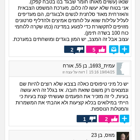
שנאו (עשוים מאותו חומר שבגד בנו בטבח קפלן).
אני בטוח שלא יעשו לה כלום, מערכת המשפט הצבאית
והאזרחית מאוד סלחנית לנשים ולבוגדים, הם מעדיפים
לעליל עלילות שווא על לוחמים אמיצים ולהדליף סרטונים
מזויפים לתקשורת כדי לפגוע במדינה (כמו שקרה ללוחמי
כוח 100 בשדה תימן).
עצוב אבל זה המצב, יש המון בוגדים ומושחתים במערכת.
2
5
עמית_1693, בן 55, אורח
|
19/04/25 15:16
דווח על עצה זו
יש כל מיני טיפוסים כאלה בצבא שלא רוצים להיות שם
ונמצאים רק משום שזאת חובה. אז בגלל זה היא עושה
בעיות, לי זה מזכיר את הפעמים שעשיתי קצת בעיות כי
הייתי במילואים בכלא קציעות ולא אהבתי את המשמרות
והמטלות הנוספות.
1
2
מוזס, בן 23