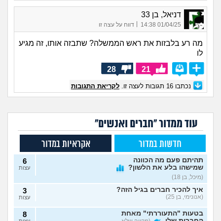
דניאל, בן 33
|
01/04/25 14:38
דווח על עצה זו
מה רע בלבזות את ראש הממשלה? שתבזה אותו, זה מגיע
לו
28
21
נכתבו
16
תגובות לעצה זו.
לקריאת התגובות
עוד ממדור "חברים ואנשים"
חדשות במדור
אקראיות במדור
תהיתם פעם מה הכוונה
6
שמישהו בלע את הלשון?
עצות
(מיכל, בן 18)
איך להכיר חברים בגיל הזה?
3
(אנונימי, בן 25)
עצות
בטעות "התעוררתי" מאחת
8
החברות שלי
(מקווה שלא
עצות