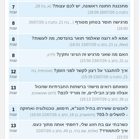
מתכננת חתונה ראשונה, יש לכם עצות?
(א, בת 28,
7
כתבה ב-26/07/26 16:09)
עצות
מרגישה חוסר בטחון מטורף
(.., בת 21, כתבה ב-26/07/26
8
16:00)
עצות
אמא לא רוצה שאלמד תואר בהנדסה, מה לעשות?
8
(Alex, בן 21, כתב ב-23/07/26 16:01)
עצות
האם מה שאני מרגיש זה הגיוני ותקין?
(לירון,
8
בן 31, כתב ב-23/07/26 15:50)
עצות
איך להתגבר על רצון לקשר לפני הזמן?
(אנונימית, בת
12
21, כתבה ב-23/07/26 15:39)
עצות
כשאתם רואים מישהי ברשתות החברתיות שהכול
13
אצלה סביב הבילויים, זה מוריד לכם?
(לחם ושעשועים,
עצות
בן 36, כתב ב-22/07/26 16:13)
לאנשים ששירתו בחיל הטנ"א, חימוש, טכנולוגיה ואחזקה
1
- להשלים ל-03?
(חימושניק, בן 19, כתב ב-22/07/26 16:04)
עצות
כשרבתי עם בת הזוג שלי, דחפתי אותה מתוך כעס.
13
איך להתמודד?
(אלכס, שם בדוי, בן 40, כתב ב-22/07/26
עצות
15:53)