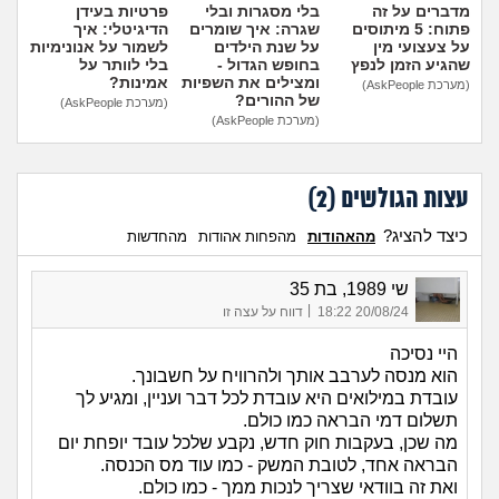
מדברים על זה
בלי מסגרות ובלי
פרטיות בעידן
פתוח: 5 מיתוסים
שגרה: איך שומרים
הדיגיטלי: איך
על צעצועי מין
על שנת הילדים
לשמור על אנונימיות
שהגיע הזמן לנפץ
בחופש הגדול -
בלי לוותר על
ומצילים את השפיות
אמינות?
(מערכת AskPeople)
של ההורים?
(מערכת AskPeople)
(מערכת AskPeople)
עצות הגולשים (
2
)
כיצד להציג?
מהאהודות
מהפחות אהודות
מהחדשות
שי 1989, בת 35
|
20/08/24 18:22
דווח על עצה זו
היי נסיכה
הוא מנסה לערבב אותך ולהרוויח על חשבונך.
עובדת במילואים היא עובדת לכל דבר ועניין, ומגיע לך
תשלום דמי הבראה כמו כולם.
מה שכן, בעקבות חוק חדש, נקבע שלכל עובד יופחת יום
הבראה אחד, לטובת המשק - כמו עוד מס הכנסה.
ואת זה בוודאי שצריך לנכות ממך - כמו כולם.