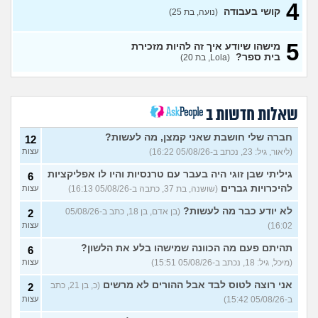
בת 26 מרגישה אבודה
4
(לי, בת
4
קושי בעבודה
(נועה, בת 25)
26)
עצות
קריירה בנקאית המלצות?
3
5
מישהו שיודע איך זה להיות מזכירת
(מתעניינת, בת 25)
עצות
בית ספר?
(Lola, בת 20)
מחפשת המלצה על תוכנה
3
למרפאה או מערכת מומלצת
עצות
לרופאים. מה הכי טוב היום?
(מרפאת ט.ט, בת 40)
שאלות חדשות ב
במה לעבוד?
(אנונימי, בן 17)
3
עצות
חברה שלי חושבת שאני קמצן, מה לעשות?
12
(ליאור, גיל: 23, נכתב ב-05/08/26 16:22)
עצות
שחוק עד דמעות מעבודה
3
זמנית: האם לחתום אבטלה
עצות
גיליתי שבן זוגי היה בעבר עם טרנסיות והיו לו אפליקציות
6
ולהשקיע בהייטק או למצוא
עבודה אחרת?
להיכרויות גברים
(שושנה, בת 37, כתבה ב-05/08/26 16:13)
עצות
(סטודנט, בן 22)
לא יודע כבר מה לעשות?
(בן אדם, בן 18, כתב ב-05/08/26
2
איך מוצאים עבודה בעיר שלי?
5
16:02)
עצות
(אסי, בן 38)
עצות
תהיתם פעם מה הכוונה שמישהו בלע את הלשון?
6
האם כדאי עגלות באמריקה/
3
(מיכל, גיל: 18, נכתב ב-05/08/26 15:51)
עצות
קוסמטיקה?
(אנגל, בת 22)
עצות
אני רוצה לטוס לבד אבל ההורים לא מרשים
(כ, בן 21, כתב
2
מסיימת תואר במדמח ולא
3
יודעת לאן להמשיך מפה
(נועם,
עצות
ב-05/08/26 15:42)
עצות
בת 23)