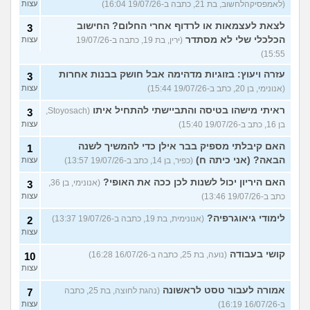
(לאמפסיקהלחשוב, בת 21, כתבה ב-19/07/26 16:04)
עצות
לצאת לעצמאות או לרדוף אחרי החלום? החישוב
3
הכלכלי שלי לא מסתדר
(ירין, בת 19, כתבה ב-19/07/26
עצות
15:55)
עזרה ויעוץ: בזוגיות מדהימה אבל חושק בבנות אחרות
3
(אנונימי, בן 20, כתב ב-19/07/26 15:44)
עצות
ראיתי מישהו בטיסה והתביישתי להתחיל איתו
(Stoyosach,
3
בן 16, כתב ב-19/07/26 15:40)
עצות
האם קיבלתי מספיק בבר אילן כדי להמשיך לשנה
1
הבאה? (אני כיתה ח)
(כפיר, בן 14, כתב ב-19/07/26 13:57)
עצות
האם היריון יכול לשנות לכן ככה את האופי?
(אנונימי, בן 36,
3
כתב ב-19/07/26 13:46)
עצות
לימודי גיאוגרפיה?
(אנונימית, בת 19, כתבה ב-19/07/26 13:37)
2
עצות
קושי בעבודה
(נועה, בת 25, כתבה ב-16/07/26 16:28)
10
עצות
אמורה לעבור טסט לראשונה
(נהגת לחוצה, בת 25, כתבה
7
ב-16/07/26 16:19)
עצות