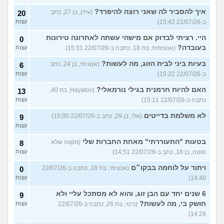
איך להסביר לה שאני רוצה להיפרד?
(עידן, בן 27, כתב
20
ב-22/07/26 15:42)
עצות
היי. רציתי לבדוק אם מישהי עשתה לאחרונה טירונות
0
בעובדה?
(אנונימית, בת 18, כתבה ב-22/07/26 15:31)
עצות
בעיות ביני לבית הזוג, מה לעשות?
(אנונימי, בן 24, כתב
6
ב-22/07/26 15:22)
עצות
האם להיות חרמנית בגילי נורמאלי?
(Hayatov, בת 40,
13
כתבה ב-22/07/26 15:11)
עצות
לא משלמת בדייטים
(אלי, בן 29, כתב ב-22/07/26 15:00)
9
עצות
בטעות "התעוררתי" מאחת החברות שלי
(מקווה שלא
8
סוטה, בן 18, כתב ב-22/07/26 14:51)
עצות
ויתור על לוחמה בבקו״ם
(אנונימי, בת 18, כתבה ב-22/07/26
0
14:40)
עצות
6 שנים יחד עם הבן זוג, והוא לא מסתכל עליי ולא
9
חושק בי, מה לעשות?
(כינוי, בת 26, כתבה ב-22/07/26
עצות
14:29)