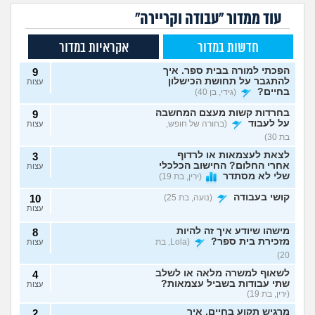
עוד ממדור "עבודה וקריירה"
חדשות במדור
אקראיות במדור
הפכתי למורה בבית ספר. איך
9
להתגבר על תחושת הכישלון
עצות
בחיים?
(גידי, בן 40)
בחרדות קשות מעצם המחשבה
9
על לעבוד
(בחורה של חופש,
עצות
בת 30)
לצאת לעצמאות או לרדוף
3
אחרי החלום? החישוב הכלכלי
עצות
שלי לא מסתדר
(ירין, בת 19)
קושי בעבודה
(נועה, בת 25)
10
עצות
מישהו שיודע איך זה להיות
8
מזכירת בית ספר?
(Lola, בת
עצות
20)
לשאוף למשרה מלאה או לשלב
4
שתי עבודות בשביל עצמאות?
עצות
(ירין, בת 19)
מרגיש תקוע בחיים, איך
2