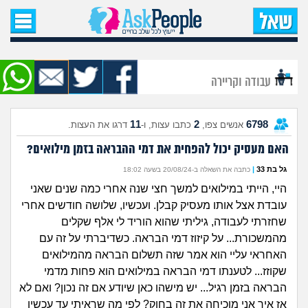
עמוד הבית
שאל שאלה
עבודה וקריירה
שאלות חדשות
11
2
6798
אנשים צפו,
כתבו עצות, ו-
דרגו את העצות.
שאלות שעוררו עניין
האם מעסיק יכול להפחית את דמי ההבראה בזמן מילואים?
עצות חדשות
גל בת 33
|
כתבה את השאלה ב-20/08/24 בשעה 18:02
היי, הייתי במילואים למשך חצי שנה אחרי כמה שנים שאני
מה קורה כאן?
עובדת אצל אותו מעסיק קבלן. ועכשיו, שלושה חודשים אחרי
שחזרתי לעבודה, גיליתי שהוא הוריד לי אלף שקלים
מתחם הטיפים
מהמשכורת... על קיזוז דמי הבראה. כשדיברתי על זה עם
האחראי עליי הוא אמר שזה תשלום הבראה מהמילואים
מדורים
שקוזז... לטענתו דמי הבראה במילואים הוא פחות מדמי
הבראה בזמן רגיל... יש מישהו כאן שיודע אם זה נכון? ואם לא
אז איך אני מוכיחה את זה בחוק? לפי מה שראיתי עד עכשיו