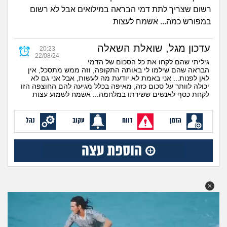
זוגיות
חיפוש שאלות
רשום שצריך לתת דמי הבראה במילואים אבל לא רשום
במפורש כמה... אשמח לעצות
|
היריון ולידה
הרשמה
התחברות
עדכון מגל, שואלת השאלה
20:23
הורות ומשפחה
22/08/24
גיליתי שהם לקחו את כל הסכום של הדמי
הבראה שהם שילמו לי באותה התקופה, וזה ממש מתסכל, אין
מתבגרים
לאן לפנות... אני באמת לא יודעת מה לעשות, אבל אני גם לא
יכולה לוותר על סכום כזה, מאיפה בכלל מגיעה להם החוצפה הזו
לקחת כסף לאנשים ששירתו במלחמה... אשמח לשמוע עצות
מהבקו"ם... ועד מתי?!
הזמן
דווח
עקוב
נהל
לימודים וסטודנטים
עבודה וקריירה
חברים ואנשים
בית, שכנים ושותפים