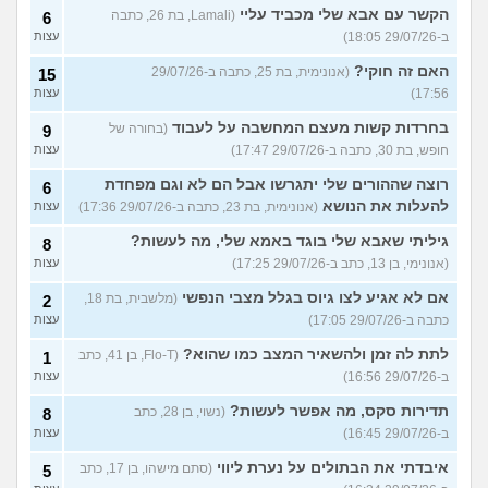
הקשר עם אבא שלי מכביד עליי
(Lamali, בת 26, כתבה
6
ב-29/07/26 18:05)
עצות
האם זה חוקי?
(אנונימית, בת 25, כתבה ב-29/07/26
15
17:56)
עצות
בחרדות קשות מעצם המחשבה על לעבוד
(בחורה של
9
חופש, בת 30, כתבה ב-29/07/26 17:47)
עצות
רוצה שההורים שלי יתגרשו אבל הם לא וגם מפחדת
6
להעלות את הנושא
(אנונימית, בת 23, כתבה ב-29/07/26 17:36)
עצות
גיליתי שאבא שלי בוגד באמא שלי, מה לעשות?
8
(אנונימי, בן 13, כתב ב-29/07/26 17:25)
עצות
אם לא אגיע לצו גיוס בגלל מצבי הנפשי
(מלשבית, בת 18,
2
כתבה ב-29/07/26 17:05)
עצות
לתת לה זמן ולהשאיר המצב כמו שהוא?
(Flo-T, בן 41, כתב
1
ב-29/07/26 16:56)
עצות
תדירות סקס, מה אפשר לעשות?
(נשוי, בן 28, כתב
8
ב-29/07/26 16:45)
עצות
איבדתי את הבתולים על נערת ליווי
(סתם מישהו, בן 17, כתב
5