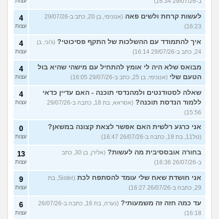
ב-29/07/26 16:34)
עצות
לעשות קרחת ולשים פאה
(אנונימי, בן 20, כתב ב-29/07/26
4
16:23)
עצות
איך להתמודד עם ההשלכות של התקף פסיכוטי?
(ג'וני, בן
4
24, כתב ב-29/07/26 16:14)
עצות
מבואס שלא היה לי אומץ להתחיל עם מישהי שהיא בול
4
הטעם שלי
(אנונימי, בן 25, כתב ב-29/07/26 16:05)
עצות
שאלה לסטודנטים ולמהנדסי תוכנה - האם עדיין כדאי
4
ללמוד הנדסת תוכנה?
(אסראא, בת 18, כתבה ב-29/07/26
עצות
15:56)
אני כרגע רלשית האם אפשר לצאת קצונה במשאן?
0
(טל11, בת 19, כתבה ב-26/07/26 16:47)
עצות
בחורה אובססיבית מה לעשות?
(אלירן, בן 30, כתב
13
ב-26/07/26 16:36)
עצות
אני חושדת שאח שלי עומד להסתפח לכת
(Sister, בת
9
29, כתבה ב-26/07/26 16:27)
עצות
עד כמה חזה זה משמעותי?
(נערה, בת 16, כתבה ב-26/07/26
6
16:18)
עצות