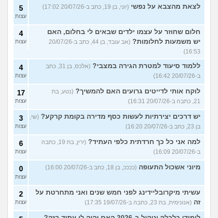
לצאת מהצבא על נפשי
(יוני, בן 19, כתב ב-20/07/26 17:02)
5
עצות
חלום שחוזר על עצמו ילדים שבאים לי בחלום, האם
4
יש משמעות לחלומות?
(אב עובד, בן 44, כתב ב-20/07/26
עצות
16:53)
ללמוד סיעוד למטרת הגירה במצבי?
(אלכס, בן 31, כתב
4
ב-20/07/26 16:42)
עצות
לוקח אותי לדייטים גרועים האם להמשיך?
(נטע, בת
17
21, כתבה ב-20/07/26 16:31)
עצות
יש דרכים יצירתיות לעשות כסף מדירה בקומת קרקע?
(שי,
3
בן 23, כתב ב-20/07/26 16:20)
עצות
למה אני כל כך חרדתית כלפי העתיד?
(ירין, בת 19, כתבה
6
ב-20/07/26 16:09)
עצות
מיוני אשכול התעופה
(ככככ, בן 18, כתב ב-20/07/26 16:00)
0
עצות
עשיתי מיקרובליידינג לפני חמש שנים ואני מתחרטת על
2
זה
(אנונימית, בת 23, כתבה ב-19/07/26 17:35)
עצות
לימודי כלכלה וניהול ב-2026 האם יהיה לי עתיד בזה?