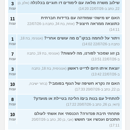
שילוב משרה מלאה עם לימודים דו חוגיים בכלכלה
(אלון, בן
3
22, כתב ב-22/07/26 14:20)
עצות
האם יש מישהי שמזדהה עם בדידות חברתית
11
כתוצאה ממראה חיצוני?
(אחת, בת 34, כתבה ב-22/07/26
עצות
14:11)
ויתור על לוחמה בבקו״ם מה עושים אחרי?
(אנונימי, בת 18,
1
כתבה ב-22/07/26 14:02)
עצות
בן זוג שמכור לפורנו, מה לעשות?
(אנונימי, בת 19, כתבה
7
ב-22/07/26 13:51)
עצות
יוצאת איתו היום לדייט ראשון
(אנונימית, בת 18, כתבה
3
ב-22/07/26 13:42)
עצות
האם זה נקרא חשיפה של הגוף בפומבי?
(בחור ישיבה,
10
בן 22, כתב ב-20/07/26 17:33)
עצות
להתחיל עם בנות בים/ הליכה בטיילת או מועדון?
8
(רואי, בן 26, כתב ב-20/07/26 17:22)
עצות
פתחתי תיבת פנדורה? הכנסתי את אשתי לעולם
10
התכנים ועכשיו אני חושש
(אבי, בן 30, כתב ב-20/07/26
עצות
17:11)