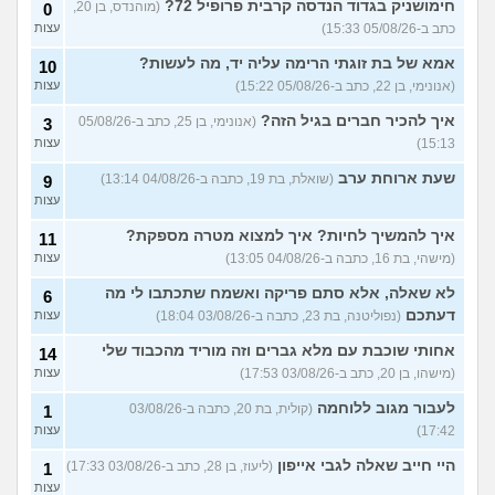
חימושניק בגדוד הנדסה קרבית פרופיל 72?
(מוהנדס, בן 20,
0
שאלות על המקצוע של הנהלת
5
כתב ב-05/08/26 15:33)
עצות
חשבונות
(מישהי, בת 30)
עצות
אמא של בת זוגתי הרימה עליה יד, מה לעשות?
10
איך לשפר את הנושא
4
התעסוקתי?
(אנונימית, בת 27)
עצות
(אנונימי, בן 22, כתב ב-05/08/26 15:22)
עצות
איך להבין מה הכיוון שלי?
איך להכיר חברים בגיל הזה?
4
(אנונימי, בן 25, כתב ב-05/08/26
3
(אנונימית, בת 21)
עצות
15:13)
עצות
עוד שאלות חדשות במדור
שעת ארוחת ערב
(שואלת, בת 19, כתבה ב-04/08/26 13:14)
9
עצות
איך להמשיך לחיות? איך למצוא מטרה מספקת?
11
(מישהי, בת 16, כתבה ב-04/08/26 13:05)
עצות
לא שאלה, אלא סתם פריקה ואשמח שתכתבו לי מה
6
דעתכם
(נפוליטנה, בת 23, כתבה ב-03/08/26 18:04)
עצות
אחותי שוכבת עם מלא גברים וזה מוריד מהכבוד שלי
14
(מישהו, בן 20, כתב ב-03/08/26 17:53)
עצות
לעבור מגוב ללוחמה
(קולית, בת 20, כתבה ב-03/08/26
1
17:42)
עצות
היי חייב שאלה לגבי אייפון
(ליעוז, בן 28, כתב ב-03/08/26 17:33)
1
עצות