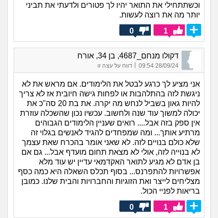
וכשתתחילי את התואר יהיו לך פטורים ולדעתי את תביני
יותר מה את רוצה לעשות.
0
1
דקולו מנחם_4687, בן 34, אורח
|
28/09/24 09:54
דווח על עצה זו
אני מציע לך כרגע לבטל את הלימודים. אם מראש את לא
ניגשת לזה בהתלהבות או לפחות גישה חיובית אז לא צריך
להיות גאון בשביל לנחש מה יקרה. את בת 20 סה"כ את
יכולה למשוך עוד שנה ולחשוב. עכשיו נכון שהשכלה עוזרת
אין ספק בזה אבל.... רואים שעניין הלימודים הגבוהים
מרתיע אותך... ומה שמפחדים להגיד לאנשים בגלוי זה
שלא כולם בנויים לזה. לא שאני אומר בהכרח שאת עצמך
לא בנוייה לזה, אולי לא מצאת תחום מועדף אבל... גם אם
בן אדם לא מגיע לתואר האקדמאי עדיין יש עוד מלא
אפשרויות להתפרנס... בסוף תכלס השאלה היא כמה כסף
מצליחים לייצר ואת הזוגיות והחברויות והבית שלנו. כמובן
בריאות לפניי הכול.
0
1