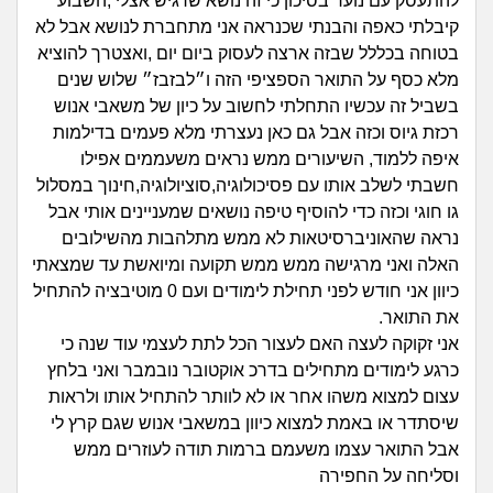
זוגיות
חיפוש שאלות
להתעסק עם נוער בסיכון כי זה נושא שרגיש אצלי ,השבוע
קיבלתי כאפה והבנתי שכנראה אני מתחברת לנושא אבל לא
|
היריון ולידה
בטוחה בכללל שבזה ארצה לעסוק ביום יום ,ואצטרך להוציא
הרשמה
התחברות
מלא כסף על התואר הספציפי הזה ו״לבזבז״ שלוש שנים
בשביל זה עכשיו התחלתי לחשוב על כיון של משאבי אנוש
הורות ומשפחה
רכזת גיוס וכזה אבל גם כאן נעצרתי מלא פעמים בדילמות
איפה ללמוד, השיעורים ממש נראים משעממים אפילו
מתבגרים
חשבתי לשלב אותו עם פסיכולוגיה,סוציולוגיה,חינוך במסלול
גו חוגי וכזה כדי להוסיף טיפה נושאים שמעניינים אותי אבל
מהבקו"ם... ועד מתי?!
נראה שהאוניברסיטאות לא ממש מתלהבות מהשילובים
האלה ואני מרגישה ממש ממש תקועה ומיואשת עד שמצאתי
לימודים וסטודנטים
כיוון אני חודש לפני תחילת לימודים ועם 0 מוטיבציה להתחיל
את התואר.
עבודה וקריירה
אני זקוקה לעצה האם לעצור הכל לתת לעצמי עוד שנה כי
כרגע לימודים מתחילים בדרכ אוקטובר נובמבר ואני בלחץ
חברים ואנשים
עצום למצוא משהו אחר או לא לוותר להתחיל אותו ולראות
שיסתדר או באמת למצוא כיוון במשאבי אנוש שגם קרץ לי
בית, שכנים ושותפים
אבל התואר עצמו משעמם ברמות תודה לעוזרים ממש
וסליחה על החפירה