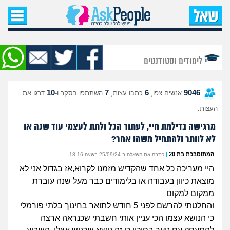
עמוד הבית
שאל שאלה
לימודים וסטודנטים
שאלות חדשות
10
7
6
9046
אנשים צפו,
כתבו עצות,
השתתפו בסקר ו-
דרגו את
שאלות שעוררו עניין
העצות.
עצות חדשות
מרגישה בדילמת חיי, לעתור הכל ולתת לעצמי עוד שנה או
לא לוותר ולהתחיל משהו אחר?
מה קורה כאן?
המתוסבכת בת 20
|
כתבה את השאלה ב-25/09/24 בשעה 18:16
היי מעריכה כל אחד שהקדיש מזמנו לקרוא,אז בגדול אני לא
מתחם הטיפים
מוצאת כיוון בעבודה או בלימודים כבר מעל שנה עוברת
ממקום למקום
מדורים
והחלטתי להרשם לפני 5 חודש לתואר בחינוך בלתי פורמלי
כי הנושא עצמו הכי עניין אותי חשבתי שכנראה ארצה