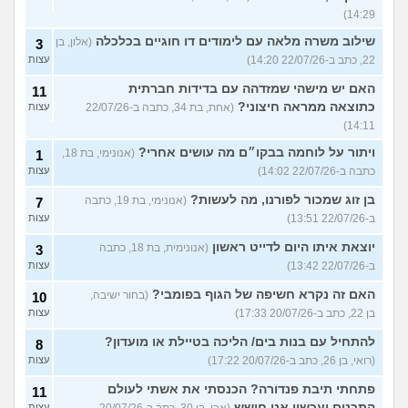
14:29)
שילוב משרה מלאה עם לימודים דו חוגיים בכלכלה
(אלון, בן
3
22, כתב ב-22/07/26 14:20)
עצות
האם יש מישהי שמזדהה עם בדידות חברתית
11
כתוצאה ממראה חיצוני?
(אחת, בת 34, כתבה ב-22/07/26
עצות
14:11)
ויתור על לוחמה בבקו״ם מה עושים אחרי?
(אנונימי, בת 18,
1
כתבה ב-22/07/26 14:02)
עצות
בן זוג שמכור לפורנו, מה לעשות?
(אנונימי, בת 19, כתבה
7
ב-22/07/26 13:51)
עצות
יוצאת איתו היום לדייט ראשון
(אנונימית, בת 18, כתבה
3
ב-22/07/26 13:42)
עצות
האם זה נקרא חשיפה של הגוף בפומבי?
(בחור ישיבה,
10
בן 22, כתב ב-20/07/26 17:33)
עצות
להתחיל עם בנות בים/ הליכה בטיילת או מועדון?
8
(רואי, בן 26, כתב ב-20/07/26 17:22)
עצות
פתחתי תיבת פנדורה? הכנסתי את אשתי לעולם
11
התכנים ועכשיו אני חושש
עצות