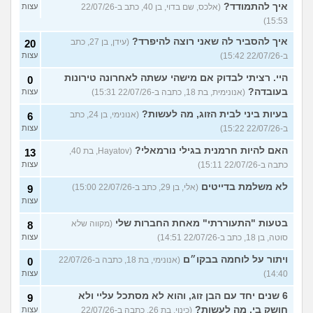
איך להתמודד?
(אלכס, שם בדוי, בן 40, כתב ב-22/07/26
עצות
15:53)
איך להסביר לה שאני רוצה להיפרד?
(עידן, בן 27, כתב
20
ב-22/07/26 15:42)
עצות
היי. רציתי לבדוק אם מישהי עשתה לאחרונה טירונות
0
בעובדה?
(אנונימית, בת 18, כתבה ב-22/07/26 15:31)
עצות
בעיות ביני לבית הזוג, מה לעשות?
(אנונימי, בן 24, כתב
6
ב-22/07/26 15:22)
עצות
האם להיות חרמנית בגילי נורמאלי?
(Hayatov, בת 40,
13
כתבה ב-22/07/26 15:11)
עצות
לא משלמת בדייטים
(אלי, בן 29, כתב ב-22/07/26 15:00)
9
עצות
בטעות "התעוררתי" מאחת החברות שלי
(מקווה שלא
8
סוטה, בן 18, כתב ב-22/07/26 14:51)
עצות
ויתור על לוחמה בבקו״ם
(אנונימי, בת 18, כתבה ב-22/07/26
0
14:40)
עצות
6 שנים יחד עם הבן זוג, והוא לא מסתכל עליי ולא
9
חושק בי, מה לעשות?
(כינוי, בת 26, כתבה ב-22/07/26
עצות