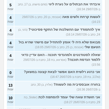
איבדתי את הבתולים על נערת ליווי
(סתם מישהו, בן 17, כתב
5
ב-29/07/26 16:34)
עצות
לעשות קרחת ולשים פאה
(אנונימי, בן 20, כתב ב-29/07/26
4
16:23)
עצות
איך להתמודד עם ההשלכות של התקף פסיכוטי?
(ג'וני, בן
4
24, כתב ב-29/07/26 16:14)
עצות
מבואס שלא היה לי אומץ להתחיל עם מישהי שהיא בול
4
הטעם שלי
(אנונימי, בן 25, כתב ב-29/07/26 16:05)
עצות
שאלה לסטודנטים ולמהנדסי תוכנה - האם עדיין כדאי
4
ללמוד הנדסת תוכנה?
(אסראא, בת 18, כתבה ב-29/07/26
עצות
15:56)
אני כרגע רלשית האם אפשר לצאת קצונה במשאן?
0
(טל11, בת 19, כתבה ב-26/07/26 16:47)
עצות
בחורה אובססיבית מה לעשות?
(אלירן, בן 30, כתב
13
ב-26/07/26 16:36)
עצות
אני חושדת שאח שלי עומד להסתפח לכת
(Sister, בת
10
29, כתבה ב-26/07/26 16:27)
עצות