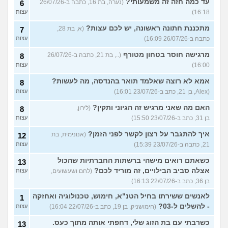
עד כמה חזה זה משמעותי?
(נערה, בת 16, כתבה ב-26/07/26
6
16:18)
עצות
מתכננת חתונה ראשונה, יש לכם עצות?
(א, בת 28,
7
כתבה ב-26/07/26 16:09)
עצות
מרגישה חוסר בטחון מטורף
(.., בת 21, כתבה ב-26/07/26
8
16:00)
עצות
אמא לא רוצה שאלמד תואר בהנדסה, מה לעשות?
8
(Alex, בן 21, כתב ב-23/07/26 16:01)
עצות
האם מה שאני מרגיש זה הגיוני ותקין?
(לירון,
8
בן 31, כתב ב-23/07/26 15:50)
עצות
איך להתגבר על רצון לקשר לפני הזמן?
(אנונימית, בת
12
21, כתבה ב-23/07/26 15:39)
עצות
כשאתם רואים מישהי ברשתות החברתיות שהכול
13
אצלה סביב הבילויים, זה מוריד לכם?
(לחם ושעשועים,
עצות
בן 36, כתב ב-22/07/26 16:13)
לאנשים ששירתו בחיל הטנ"א, חימוש, טכנולוגיה ואחזקה
1
- להשלים ל-03?
(חימושניק, בן 19, כתב ב-22/07/26 16:04)
עצות
כשרבתי עם בת הזוג שלי, דחפתי אותה מתוך כעס.
13