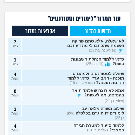
עוד ממדור "לימודים וסטודנטים"
חדשות במדור
אקראיות במדור
לא שאלה, אלא סתם פריקה
7
ואשמח שתכתבו לי מה דעתכם
עצות
(נפוליטנה, בת 23)
כדאי ללמוד הנהלת חשבונות
1
בipc?
(lili, בת 25)
עצות
שאלה לסטודנטים ולמהנדסי
4
תוכנה - האם עדיין כדאי ללמוד
עצות
הנדסת תוכנה?
(אסראא, בת 18)
אמא לא רוצה שאלמד תואר
8
בהנדסה, מה לעשות?
עצות
(Alex, בן 21)
שילוב משרה מלאה עם
3
לימודים דו חוגיים בכלכלה
(אלון,
עצות
בן 22)
ללמוד סיעוד למטרת הגירה
4
במצבי?
(אלכס, בן 31)
עצות