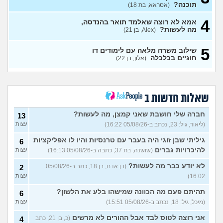
7
תוכנה?
(אסראא, בת 18)
לשום מקום
(ללללל, בת 24)
עצות
4
אמא לא רוצה שאלמד תואר בהנדסה,
לימודים בתחום מזרחנות/
2
מה לעשות?
(Alex, בן 21)
קרימינולוגיה עם אבחנות
עצות
פסיכיאטריות
(בר, בת 27)
5
שילוב משרה מלאה עם לימודים דו
ללמוד פסיכולוגיה?
(מישהו, בן
2
חוגיים בכלכלה
(אלון, בן 22)
87)
עצות
אם הייתה לכם מכונת זמן.
12
הייתם בוחרים לנשור מבית
עצות
ספר כדי להתחיל מוקדם יותר?
שאלות חדשות ב
(ירין, בת 19)
חברה שלי חושבת שאני קמצן, מה לעשות?
סיימתי תואר והבנתי שאני לא
13
9
רוצה לעבוד בתחום, מה
עצות
(ליאור, גיל: 23, נכתב ב-05/08/26 16:22)
עצות
עכשיו?
(טל, בת 29)
גיליתי שבן זוגי היה בעבר עם טרנסיות והיו לו אפליקציות
6
מס שאלות לסטודנטים ובוגרים
1
להיכרויות גברים
(שושנה, בת 37, כתבה ב-05/08/26 16:13)
עצות
של המכללה האקדמית וינגייט
עצות
(מתלבט לגבי תואר, בן 28)
לא יודע כבר מה לעשות?
(בן אדם, בן 18, כתב ב-05/08/26
2
לימודים מסלול בוקר או ערב?
3
16:02)
עצות
(אנונימית, בת 27)
עצות
תהיתם פעם מה הכוונה שמישהו בלע את הלשון?
6
אילו יחידות טכנולוגיות יש?
2
(מיכל, גיל: 18, נכתב ב-05/08/26 15:51)
עצות
(אנונימי, בן 17)
עצות
אני רוצה לטוס לבד אבל ההורים לא מרשים
(כ, בן 21, כתב
4
החיים בתור סטודנט לרפואה
9