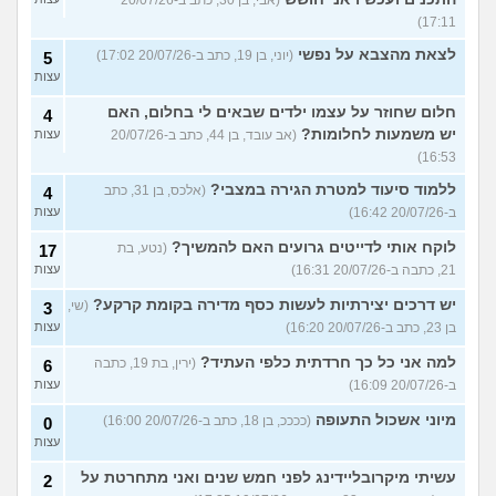
(אבי, בן 30, כתב ב-20/07/26
17:11)
לצאת מהצבא על נפשי
(יוני, בן 19, כתב ב-20/07/26 17:02)
5
עצות
חלום שחוזר על עצמו ילדים שבאים לי בחלום, האם
4
יש משמעות לחלומות?
(אב עובד, בן 44, כתב ב-20/07/26
עצות
16:53)
ללמוד סיעוד למטרת הגירה במצבי?
(אלכס, בן 31, כתב
4
ב-20/07/26 16:42)
עצות
לוקח אותי לדייטים גרועים האם להמשיך?
(נטע, בת
17
21, כתבה ב-20/07/26 16:31)
עצות
יש דרכים יצירתיות לעשות כסף מדירה בקומת קרקע?
(שי,
3
בן 23, כתב ב-20/07/26 16:20)
עצות
למה אני כל כך חרדתית כלפי העתיד?
(ירין, בת 19, כתבה
6
ב-20/07/26 16:09)
עצות
מיוני אשכול התעופה
(ככככ, בן 18, כתב ב-20/07/26 16:00)
0
עצות
עשיתי מיקרובליידינג לפני חמש שנים ואני מתחרטת על
2