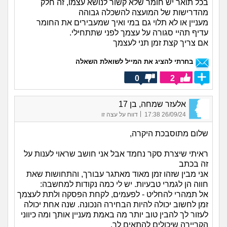
בכל תואר יש חומר שלא קשור לנושא עצמו, זה חלק
מהדרישות של המועצה להשכלה גבוהה
מעניין או לא תלוי גם במי ואיך שמעבירים את החומר
עדיף תהיי סגורה על עצמך לפני שתתחילי.
אם צריך קצת זמן תני לעצמך
בחרתי להציג את המייל לשואלת השאלה
0
2
אלעזר שמחה, בן 17
|
26/09/24 17:38
דווח על עצה זו
שלום מתוסבכת היקרה,
ראיתי שיצרת סקר נחמד אבל אני חושב שראוי לענות על
זה בכתב
אני מבין שזהו זמן מאוד מאתגר עבורך, והתחושות שאת
חווה הן לגמרי טבעיות. יש לי כמה נקודות למחשבה:
אל תמהרי להחליט - לפעמים, לקחת הפסקה ולתת לעצמך
זמן לחשוב יכולה להיות הבחירה הנכונה. שנה אחת יכולה
לעזור לך להבין טוב יותר מה באמת מעניין אותך ומה כיווני
הקריירה שיכולים להתאים לך.