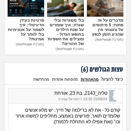
מדברים על זה
בלי מסגרות ובלי
פרטיות בעידן
פתוח: 5 מיתוסים
שגרה: איך שומרים
הדיגיטלי: איך
על צעצועי מין
על שנת הילדים
לשמור על אנונימיות
שהגיע הזמן לנפץ
בחופש הגדול -
בלי לוותר על
ומצילים את השפיות
אמינות?
(מערכת AskPeople)
של ההורים?
(מערכת AskPeople)
(מערכת AskPeople)
עצות הגולשים (
6
)
כיצד להציג?
מהאהודות
מהפחות אהודות
מהחדשות
טליה_2143, בת 23, אורחת
|
25/09/24 23:36
דווח על עצה זו
קודם כל - את לא בדילמה של חייך. יש מלא אנשים
שלומדים תואר, פורשים באמצע, מחליפים למשהו אחר
וכו׳ (ואת אפילו לא התחלת ללמוד!).