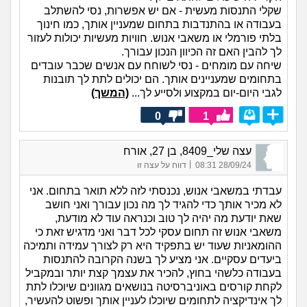
שקלי התנסות מעשית - אם יש אפשרות, נסי להשתלב
בעבודה או בהתנדבות בתחום שמעניין אותך, כמו חינוך
בלתי פורמלי או משאבי אנוש. חוויות מעשיות יכולות לעזור
לך להבין האם זה הכיוון הנכון עבורך.
שיחה עם מומחים - נסי לשוחח עם אנשים שכבר עובדים
בתחומים שמעניינים אותך. הם יכולים לתת לך תובנות
לגבי היום-יום במקצוע ולסייע לך...
(המשך)
0
1
עצה שלי_8409, בן 27, אורח
|
28/09/24 08:31
דווח על עצה זו
עבדתי במשאבי אנוש, נכנסתי לזה ללא תואר בתחום. אני
לא מכיר אותך כדי להגיד לך מה נכון עבורך ואני חושב
שאת יודעת מה יהיה לך טוב וכנראה עוד לא מודעת,
משאבי אנוש זה תחום עסקי לכל דבר ואני מדגיש זאת כי
ההומאניות שעוד יש בתפקיד היא רק לצורך עמידה ותמיכה
ביעדים עסקיים. אני מציע לך בשנה הקרובה להתנסות
בעבודה כלשהי בחוץ, להכיר את עצמך קצת יותר ובמקביל
לקחת קורסים באוניברסיטה בנושאים מגוונים שיוכלו לתת
לך אינדיקציה לתחומים שיוכלו לעניין אותך ופשוט להעשיר,