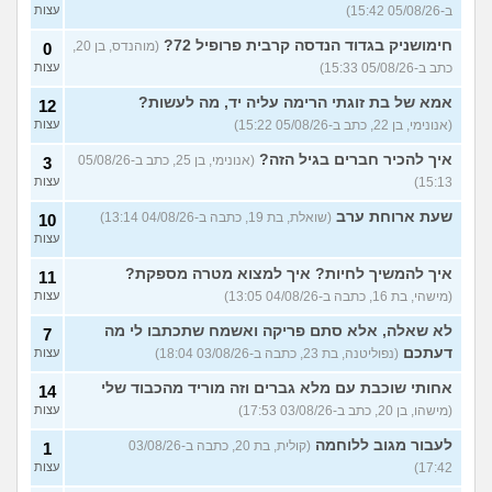
(אנונימי, בן 20)
ב-05/08/26 15:42)
עצות
עצות
הנדסת בניין באריאל או סמי
חימושניק בגדוד הנדסה קרבית פרופיל 72?
(מוהנדס, בן 20,
3
0
שמעון?
(יותם, בן 23)
עצות
כתב ב-05/08/26 15:33)
עצות
אני מרגישה ממש תקועה, איך
3
אמא של בת זוגתי הרימה עליה יד, מה לעשות?
12
להתמודד?
(מאיה, בת 23)
עצות
(אנונימי, בן 22, כתב ב-05/08/26 15:22)
עצות
עוד שאלות חדשות במדור
איך להכיר חברים בגיל הזה?
(אנונימי, בן 25, כתב ב-05/08/26
3
15:13)
עצות
שעת ארוחת ערב
(שואלת, בת 19, כתבה ב-04/08/26 13:14)
10
עצות
איך להמשיך לחיות? איך למצוא מטרה מספקת?
11
(מישהי, בת 16, כתבה ב-04/08/26 13:05)
עצות
לא שאלה, אלא סתם פריקה ואשמח שתכתבו לי מה
7
דעתכם
(נפוליטנה, בת 23, כתבה ב-03/08/26 18:04)
עצות
אחותי שוכבת עם מלא גברים וזה מוריד מהכבוד שלי
14
(מישהו, בן 20, כתב ב-03/08/26 17:53)
עצות
לעבור מגוב ללוחמה
(קולית, בת 20, כתבה ב-03/08/26
1
17:42)
עצות