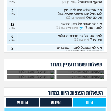
התקף פסיכוטי?
(ג'וני, בן 24)
עצות
מבואס שלא היה לי אומץ
4
להתחיל עם מישהי שהיא בול
עצות
הטעם שלי
(אנונימי, בן 25)
איך להתגבר על רצון לקשר
12
לפני הזמן?
(אנונימית, בת 21)
עצות
למה אני כל כך חרדתית כלפי
6
העתיד?
(ירין, בת 19)
עצות
אני לא מסוגל לעבור משברים
2
מתמשכים בלי להתפרץ
עצות
הגיוני שפסיכיאטר
מה קורה אם עוברים
(Supervegeta, בן 29)
מתנהג ככה?
עם נר דלוק מול מראה
גיליתי שאני סובל מ
למי אפשר לפנות כדי
בלילה?
בעלי חסר רגשות באופן מדאיג
OCD, איך להתמודד
להפסיק מפגעי רעש
13
שאלות שעוררו עניין במדור
עם הדיכאון?
במדינת ישראל? אבל
(אנונימית, בת 33)
עצות
באמת?
מרגיש תקוע בחיים, איך
2
להתמודד?
(zak, בן 25)
עצות
מה עושים עם החיים עכשיו?
4
(אנוני, בת 18)
עצות
השאלות הנצפות ה
יום
במדור
איך לספר לבן זוג שלי על
5
תקיפה מינית?
(מבולבלת, בת 27)
עצות
היום
השבוע
החודש
אני כבר לא נער. והזמן טס
2