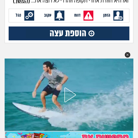
ואז היא חוזרת אחרי תקופה וזהו די לא רוצה את...
(המשך)
מה שעובר עליי
הזמן
דווח
עקוב
נהל
שומרים על הגוף
פיננסי וכלכלה
בין הסדינים
חיות מחמד
יוקר המחיה
גאווה