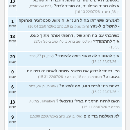
כשאתם רואים מישהי ברשתות החברתיות שהכול
13
אצלה סביב הבילויים, זה מוריד לכם?
(לחם ושעשועים,
עצות
בן 36, כתב ב-22/07/26 16:13)
לאנשים ששירתו בחיל הטנ"א, חימוש, טכנולוגיה ואחזקה
1
- להשלים ל-03?
(חימושניק, בן 19, כתב ב-22/07/26 16:04)
עצות
כשרבתי עם בת הזוג שלי, דחפתי אותה מתוך כעס.
13
איך להתמודד?
(אלכס, שם בדוי, בן 40, כתב ב-22/07/26
עצות
15:53)
איך להסביר לה שאני רוצה להיפרד?
(עידן, בן 27, כתב
20
ב-22/07/26 15:42)
עצות
היי. רציתי לבדוק אם מישהי עשתה לאחרונה טירונות
0
בעובדה?
(אנונימית, בת 18, כתבה ב-22/07/26 15:31)
עצות
בעיות ביני לבית הזוג, מה לעשות?
(אנונימי, בן 24, כתב
6
ב-22/07/26 15:22)
עצות
האם להיות חרמנית בגילי נורמאלי?
(Hayatov, בת 40,
13
כתבה ב-22/07/26 15:11)
עצות
לא משלמת בדייטים
(אלי, בן 29, כתב ב-22/07/26 15:00)
9
עצות