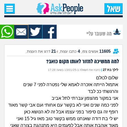
עמוד הבית
שאל שאלה
מה שעובר עליי
שאלות חדשות
21
4
11605
אנשים צפו,
כתבו עצות, ו-
דרגו את העצות.
שאלות שעוררו עניין
למה ממשיכה לחזור לאותו מקום כואב?
עצות חדשות
לילך בת 27
|
כתבה את השאלה ב-13/01/25 בשעה 17:28
שלום לכולם
מה קורה כאן?
אתמול הייתה אזכרה לאמא שלי נפטרה לפני 7 שנים
והרגשתי ככ לבד
מתחם הטיפים
אני במקור מהצפון עברתי לתל אביב
לפני כמה שנים ואני לא בקשר עם אחותי ועם אבי קשר מאוד
מדורים
רופף זה גם סיפור בפני עצמו אבל זה לא הנושא כאן
יש לי בת דודה שאנחנו ממש בקשר טוב מאז גיל 15 ואני
מאוד אוהבת אותה אבל לפעמים היא מתנהגת בצורה שאני