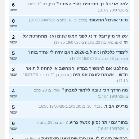
למה אני כל כך חרדתית כלפי העתיד?
(ירין, בת 19, כתבה
6
ב-20/07/26 16:09)
עצות
מיוני אשכול התעופה
(ככככ, בן 18, כתב ב-20/07/26 16:00)
0
עצות
עשיתי מיקרובליידינג לפני חמש שנים ואני מתחרטת על
2
זה
(אנונימית, בת 23, כתבה ב-19/07/26 17:35)
עצות
לימודי כלכלה וניהול ב-2026 האם יהיה לי עתיד בזה?
5
(כפיר, בן 23, כתב ב-19/07/26 17:24)
עצות
מתלבט אם להמשיך במדעי המחשב או להתחיל תואר
2
חדש – אשמח לעצה אמיתית
(מדמח, בן 21, כתב ב-19/07/26
עצות
17:13)
מה הדרך הכי טובה ללמוד למבחן?
(אודי, בן 20, כתב
4
ב-19/07/26 17:04)
עצות
מרגיש אבוד...
(בדוי 30, בן 30, כתב ב-19/07/26 16:55)
5
עצות
בחור עם יותר נסיון מנשק גרוע
(היוש, בת 29, כתבה
6
ב-19/07/26 16:46)
עצות
בבקשה תעזרו לי. אני מרגישה שאני משתגעת
(Eden, בת