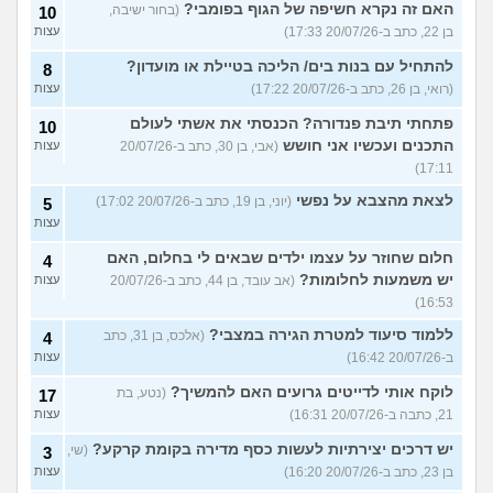
האם זה נקרא חשיפה של הגוף בפומבי?
(בחור ישיבה,
10
בן 22, כתב ב-20/07/26 17:33)
עצות
להתחיל עם בנות בים/ הליכה בטיילת או מועדון?
8
(רואי, בן 26, כתב ב-20/07/26 17:22)
עצות
פתחתי תיבת פנדורה? הכנסתי את אשתי לעולם
10
התכנים ועכשיו אני חושש
(אבי, בן 30, כתב ב-20/07/26
עצות
17:11)
לצאת מהצבא על נפשי
(יוני, בן 19, כתב ב-20/07/26 17:02)
5
עצות
חלום שחוזר על עצמו ילדים שבאים לי בחלום, האם
4
יש משמעות לחלומות?
(אב עובד, בן 44, כתב ב-20/07/26
עצות
16:53)
ללמוד סיעוד למטרת הגירה במצבי?
(אלכס, בן 31, כתב
4
ב-20/07/26 16:42)
עצות
לוקח אותי לדייטים גרועים האם להמשיך?
(נטע, בת
17
21, כתבה ב-20/07/26 16:31)
עצות
יש דרכים יצירתיות לעשות כסף מדירה בקומת קרקע?
(שי,
3
בן 23, כתב ב-20/07/26 16:20)
עצות