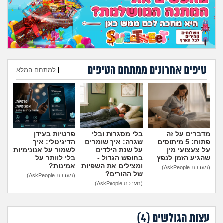
טיפים אחרונים ממתחם הטיפים
|
למתחם המלא
הוספת טיפ
מדברים על זה
בלי מסגרות ובלי
פרטיות בעידן
פתוח: 5 מיתוסים
שגרה: איך שומרים
הדיגיטלי: איך
על צעצועי מין
על שנת הילדים
לשמור על אנונימיות
שהגיע הזמן לנפץ
בחופש הגדול -
בלי לוותר על
ומצילים את השפיות
אמינות?
(מערכת AskPeople)
של ההורים?
(מערכת AskPeople)
(מערכת AskPeople)
עצות הגולשים (
4
)