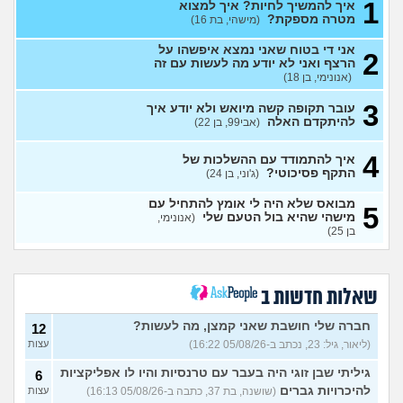
1
למה אני לא מקבל את זה שאני
איך להמשיך לחיות? איך למצוא
עצות
כבר לא ילד יותר?
מטרה מספקת?
(היו זמנים
(מישהי, בת 16)
בהוליווד, בן 27)
אני די בטוח שאני נמצא איפשהו על
2
חושב להתאשפז *שוב* מרצון,
7
הרצף ואני לא יודע מה לעשות עם זה
או לשכב באמצע הרחוב
עצות
(אנונימי, בן 18)
(asdasd, בן 30)
3
עובר תקופה קשה מיואש ולא יודע איך
מה לדעתכם אני צריך לעשות?
8
להיתקדם האלה
(אבי99, בן 22)
אני באמת שונא לקום כל יום
עצות
לעבוד
(אזרח, בן 20)
4
איך להתמודד עם ההשלכות של
נקלעתי לעימות פיזי
(דורון,
9
התקף פסיכוטי?
(ג'וני, בן 24)
עצות
בן 41)
מבואס שלא היה לי אומץ להתחיל עם
5
נזכר במעשים מביכים מתקופה
6
מישהי שהיא בול הטעם שלי
(אנונימי,
רעה
(אף_אחד, בן 29)
עצות
בן 25)
העבודה הפכה להיות אובססיה,
4
כאשר אני לא עובד או מרוויח
עצות
כסף יש מעלי שד אשמה
שאלות חדשות ב
(אנונימי, בן 25)
הרס עצמי בזוגיות
(ט אנונימית,
5
חברה שלי חושבת שאני קמצן, מה לעשות?
12
בת 23)
עצות
(ליאור, גיל: 23, נכתב ב-05/08/26 16:22)
עצות
עדיין מוצצת אצבע כהרגעה,
7
גיליתי שבן זוגי היה בעבר עם טרנסיות והיו לו אפליקציות
מה ניתן לעשות?
6
(נרקיס, בת
עצות
להיכרויות גברים
(שושנה, בת 37, כתבה ב-05/08/26 16:13)
עצות
30)