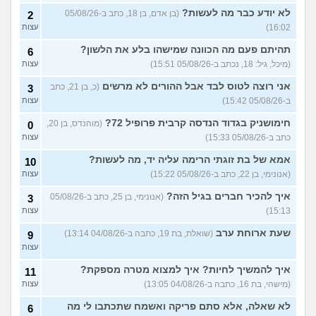
מסדר את ארון הילדות בבית
5
לא יודע כבר מה לעשות?
(בן אדם, בן 18, כתב ב-05/08/26
2
ההורים ומוצף בזכרונות. איך
עצות
16:02)
עצות
להתמודד?
(כבר גדול, בן 35)
איך מפסיקים לפחד מזה שהזמן
תהיתם פעם מה הכוונה שמישהו בלע את הלשון?
9
6
עובר?
(אליזבת, בת 24)
עצות
(מיכל, גיל: 18, נכתב ב-05/08/26 15:51)
עצות
עם מי אנשים מתייעצים כל
5
אני רוצה לטוס לבד אבל ההורים לא מרשים
(כ, בן 21, כתב
3
הזמן?
(פפרוני, בן 25)
עצות
ב-05/08/26 15:42)
עצות
מאבד את הרעב בחיים שלי
3
חימושניק בגדוד הנדסה קרבית פרופיל 72?
(מוהנדס, בן 20,
0
ורוצה לחזור לזה!
(זלדוס, בן 22)
עצות
כתב ב-05/08/26 15:33)
עצות
בודדה מאוד בלי חברים כבר 5
5
אמא של בת זוגתי הרימה עליה יד, מה לעשות?
שנים ולא יודעת איפה להכיר
10
עצות
(עדן, בת 23)
(אנונימי, בן 22, כתב ב-05/08/26 15:22)
עצות
עוד שאלות חדשות במדור
איך להכיר חברים בגיל הזה?
(אנונימי, בן 25, כתב ב-05/08/26
3
15:13)
עצות
שעת ארוחת ערב
(שואלת, בת 19, כתבה ב-04/08/26 13:14)
9
עצות
איך להמשיך לחיות? איך למצוא מטרה מספקת?
11
(מישהי, בת 16, כתבה ב-04/08/26 13:05)
עצות
לא שאלה, אלא סתם פריקה ואשמח שתכתבו לי מה
6