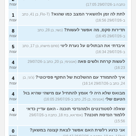
כתבה ב-29/07/26 17:05)
עצות
לתת לה זמן ולהשאיר המצב כמו שהוא?
(Flo-T, בן 41, כתב
1
ב-29/07/26 16:56)
עצות
תדירות סקס, מה אפשר לעשות?
(נשוי, בן 28, כתב
8
ב-29/07/26 16:45)
עצות
איבדתי את הבתולים על נערת ליווי
(סתם מישהו, בן 17, כתב
5
ב-29/07/26 16:34)
עצות
לעשות קרחת ולשים פאה
(אנונימי, בן 20, כתב ב-29/07/26
4
16:23)
עצות
איך להתמודד עם ההשלכות של התקף פסיכוטי?
(ג'וני, בן
4
24, כתב ב-29/07/26 16:14)
עצות
מבואס שלא היה לי אומץ להתחיל עם מישהי שהיא בול
4
הטעם שלי
(אנונימי, בן 25, כתב ב-29/07/26 16:05)
עצות
שאלה לסטודנטים ולמהנדסי תוכנה - האם עדיין כדאי
4
ללמוד הנדסת תוכנה?
(אסראא, בת 18, כתבה ב-29/07/26
עצות
15:56)
אני כרגע רלשית האם אפשר לצאת קצונה במשאן?
0