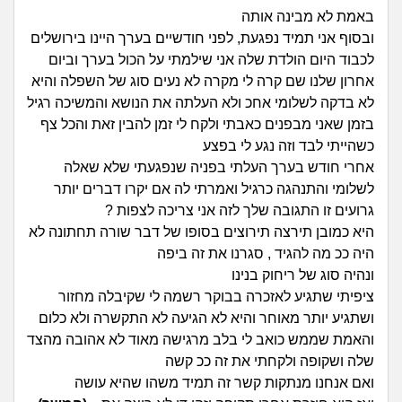
זוגיות
חיפוש שאלות
באמת לא מבינה אותה
|
ובסוף אני תמיד נפגעת, לפני חודשיים בערך היינו בירושלים
היריון ולידה
הרשמה
התחברות
לכבוד היום הולדת שלה אני שילמתי על הכול בערך וביום
אחרון שלנו שם קרה לי מקרה לא נעים סוג של השפלה והיא
הורות ומשפחה
לא בדקה לשלומי אחכ ולא העלתה את הנושא והמשיכה רגיל
בזמן שאני מבפנים כאבתי ולקח לי זמן להבין זאת והכל צף
מתבגרים
כשהייתי לבד וזה נגע לי בפצע
אחרי חודש בערך העלתי בפניה שנפגעתי שלא שאלה
מהבקו"ם... ועד מתי?!
לשלומי והתנהגה כרגיל ואמרתי לה אם יקרו דברים יותר
גרועים זו התגובה שלך לזה אני צריכה לצפות ?
לימודים וסטודנטים
היא כמובן תירצה תירוצים בסופו של דבר שורה תחתונה לא
היה ככ מה להגיד , סגרנו את זה ביפה
עבודה וקריירה
ונהיה סוג של ריחוק בנינו
ציפיתי שתגיע לאזכרה בבוקר רשמה לי שקיבלה מחזור
חברים ואנשים
ושתגיע יותר מאוחר והיא לא הגיעה לא התקשרה ולא כלום
והאמת שממש כואב לי בלב מרגישה מאוד לא אהובה מהצד
שלה ושקופה ולקחתי את זה ככ קשה
בית, שכנים ושותפים
ואם אנחנו מנתקות קשר זה תמיד משהו שהיא עושה