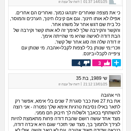
|
14/01/25 01:37
דווח על עצה זו
כי את מצפה שאחרים יתנהגו כמוך. ואחרים הם אחרים.
אפילו לא אותו חינוך. וגם אם קיבלו חינוך, הערכים והמוסר,
כל בית שם דגש אחר על משהו אחר.
והקשר והקירבה שלך לאימך זה לא אותו קשר וקירבה של
הבת דודה לאישה שהיא מי שהייתה אימך.
זו דודה שלה וזה סוג אחר של קשר.
וזכרי:מי שנותן בלי לצפות לקבל=אהבה. מי שנותן עם
ציפייה לקבל=ביזנס.
4
3
שי 1989, בת 35
|
13/01/25 21:12
דווח על עצה זו
היי אהובה
את בת 27 ואת כבר סוגרת 7 שנים בלי אימא, אפשר רק
לתאר באילו נסיבות טרגיות אימא שלך נפטרה - אני רוצה
להשתתף בכאבך ולשלוח לך חיבוק חם ממני.
מצד אחד עושה רושם שהבת דודה פחות מתאמצת להיות
לצידך ולתמוך בך, מצד שני תזכרי שגם היא איבדה דודה,
כנראה שדודה מאוד אהובה, וגם לא כואב וקשה, אולי לא