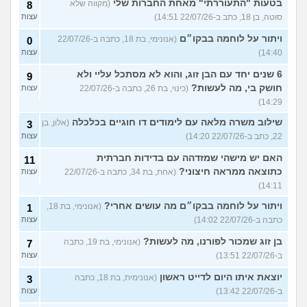
בטעות "התעוררתי" מאחת החברות שלי
(מקווה שלא
8
סוטה, בן 18, כתב ב-22/07/26 14:51)
עצות
ויתור על לוחמה בבקו״ם
(אנונימי, בת 18, כתבה ב-22/07/26
0
14:40)
עצות
6 שנים יחד עם הבן זוג, והוא לא מסתכל עליי ולא
9
חושק בי, מה לעשות?
(כינוי, בת 26, כתבה ב-22/07/26
עצות
14:29)
שילוב משרה מלאה עם לימודים דו חוגיים בכלכלה
(אלון, בן
3
22, כתב ב-22/07/26 14:20)
עצות
האם יש מישהי שמזדהה עם בדידות חברתית
11
כתוצאה ממראה חיצוני?
(אחת, בת 34, כתבה ב-22/07/26
עצות
14:11)
ויתור על לוחמה בבקו״ם מה עושים אחרי?
(אנונימי, בת 18,
1
כתבה ב-22/07/26 14:02)
עצות
בן זוג שמכור לפורנו, מה לעשות?
(אנונימי, בת 19, כתבה
7
ב-22/07/26 13:51)
עצות
יוצאת איתו היום לדייט ראשון
(אנונימית, בת 18, כתבה
3
ב-22/07/26 13:42)
עצות