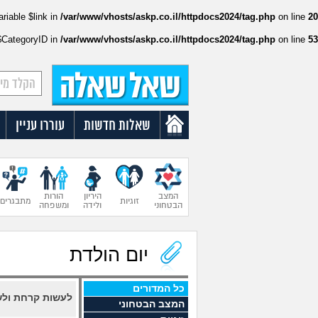
ariable $link in
/var/www/vhosts/askp.co.il/httpdocs2024/tag.php
on line
20
:$CategoryID in
/var/www/vhosts/askp.co.il/httpdocs2024/tag.php
on line
53
שאלות חדשות
עוררו עניין
המצב
היריון
הורות
זוגיות
מתבגרים
הבטחוני
ולידה
ומשפחה
יום הולדת
כל המדורים
לעשות קרחת ול
המצב הבטחוני