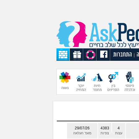
התחברות
|
פיננסי
בין
חיות
יוקר
גאווה
וכלכלה
הסדינים
מחמד
המחיה
29/07/26
4383
4
עצות
צפיות
מועד העלאה