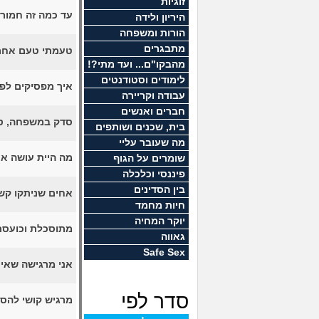
זוגיות
עד כמה זה חמור
היריון ולידה
הורות ומשפחה
מתבגרים
טעמתי טעם אחר 
מהבקו"ם... ועד מתי?!
לימודים וסטודנטים
איך מפסיקים לפ
עבודה וקריירה
חברים ואנשים
סדק במשפחה, סף
בית, שכנים ושותפים
מה שעובר עליי
מה היית עושה א
שומרים על הגוף
פיננסי וכלכלה
בין הסדינים
אחים שניתקו קש
חיות מחמד
יוקר המחיה
מתוסכלת וכועסת,
גאווה
Safe Sex
אני מרגישה שאיח
סדר לפי
מרגיש קושי להס