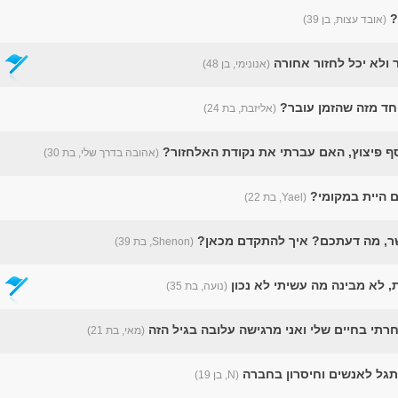
?
(אובד עצות, בן 39)
ולא יכל לחזור אחורה
(אנונימי, בן 48)
חד מזה שהזמן עובר?
(אליזבת, בת 24)
 פיצוץ, האם עברתי את נקודת האלחזור?
(אהובה בדרך שלי, בת 30)
ם היית במקומי?
(Yael, בת 22)
ר, מה דעתכם? איך להתקדם מכאן?
(Shenon, בת 39)
 לא מבינה מה עשיתי לא נכון
(נועה, בת 35)
רתי בחיים שלי ואני מרגישה עלובה בגיל הזה
(מאי, בת 21)
תגל לאנשים וחיסרון בחברה
(N, בן 19)