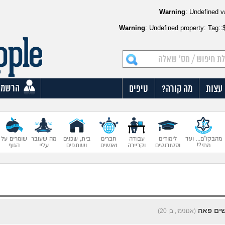
Warning
: Undefined v
Warning
: Undefined property: Tag:
הרשמה
עצות
מה קורה?
טיפים
מהבקו"ם... ועד
לימודים
עבודה
חברים
בית, שכנים
מה שעובר
שומרים על
מתי?!
וסטודנטים
וקריירה
ואנשים
ושותפים
עליי
הגוף
שים פאה
(אנונימי, בן 20)