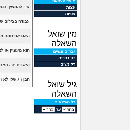
מועד העלאה
איך להמשיך במצ
עצות
צפיות
עבודה בצילום ש
מין שואל
האם אני סתם מא
השאלה
הוא מעוניין או ל
גברים ונשים
רק גברים
רק נשים
היא דתייה - האם
הבן זוג שלי לא 
גיל שואל
השאלה
כל הגילאים
עד