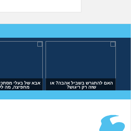
האם להתגרש בשביל אהבה? או
אבא של בעלי מסתכל 
שזה רק ריגוש?
מחפיצה, מה ל
(דנה, בת 35)
(ליה, בת 27)