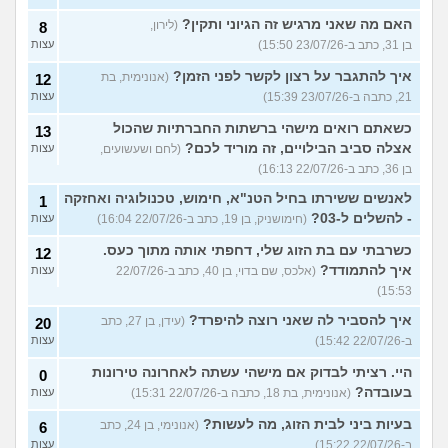
האם מה שאני מרגיש זה הגיוני ותקין?
(לירון,
8
בן 31, כתב ב-23/07/26 15:50)
עצות
איך להתגבר על רצון לקשר לפני הזמן?
(אנונימית, בת
12
21, כתבה ב-23/07/26 15:39)
עצות
כשאתם רואים מישהי ברשתות החברתיות שהכול
13
אצלה סביב הבילויים, זה מוריד לכם?
(לחם ושעשועים,
עצות
בן 36, כתב ב-22/07/26 16:13)
לאנשים ששירתו בחיל הטנ"א, חימוש, טכנולוגיה ואחזקה
1
- להשלים ל-03?
(חימושניק, בן 19, כתב ב-22/07/26 16:04)
עצות
כשרבתי עם בת הזוג שלי, דחפתי אותה מתוך כעס.
12
איך להתמודד?
(אלכס, שם בדוי, בן 40, כתב ב-22/07/26
עצות
15:53)
איך להסביר לה שאני רוצה להיפרד?
(עידן, בן 27, כתב
20
ב-22/07/26 15:42)
עצות
היי. רציתי לבדוק אם מישהי עשתה לאחרונה טירונות
0
בעובדה?
(אנונימית, בת 18, כתבה ב-22/07/26 15:31)
עצות
בעיות ביני לבית הזוג, מה לעשות?
(אנונימי, בן 24, כתב
6
ב-22/07/26 15:22)
עצות