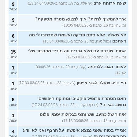
שעת ארוחת ערב
(שואלת, בת 19, כתבה ב-04/08/26 13:14)
9
עצות
איך להמשיך לחיות? איך למצוא מטרה מספקת?
9
(מישהי, בת 16, כתבה ב-04/08/26 13:05)
עצות
לא שאלה, אלא סתם פריקה ואשמח שתכתבו לי מה
6
דעתכם
(נפוליטנה, בת 23, כתבה ב-03/08/26 18:04)
עצות
אחותי שוכבת עם מלא גברים וזה מוריד מהכבוד שלי
15
(מישהו, בן 20, כתב ב-03/08/26 17:53)
עצות
לעבור מגוב ללוחמה
(קולית, בת 20, כתבה ב-03/08/26
1
17:42)
עצות
היי חייב שאלה לגבי אייפון
(ליעוז, בן 28, כתב ב-03/08/26 17:33)
1
עצות
האם הסתרת פרופיל פיקטיבי ומחיקת חיפושים
8
נחשב בגידה?
(בדרןהסקרן, בן 33, כתב ב-03/08/26 17:24)
עצות
איחור של כמעט שש וחצי בגלולות יסמין פלוס
1
(סנאית, בת 18, כתבה ב-03/08/26 17:13)
עצות
אני די בטוח שאני נמצא איפשהו על הרצף ואני לא יודע
4
מה לעשות עם זה
(אנונימי, בן 18, כתב ב-03/08/26 17:02)
עצות