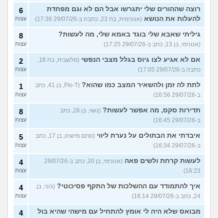
רוצה שההורים שלי יתגרשו אבל הם לא וגם מפחדת
6
להעלות את הנושא
(אנונימית, בת 23, כתבה ב-29/07/26 17:36)
עצות
גיליתי שאבא שלי בוגד באמא שלי, מה לעשות?
8
(אנונימי, בן 13, כתב ב-29/07/26 17:25)
עצות
אם לא אגיע לצו גיוס בגלל מצבי הנפשי
(מלשבית, בת 18,
2
כתבה ב-29/07/26 17:05)
עצות
לתת לה זמן ולהשאיר המצב כמו שהוא?
(Flo-T, בן 41, כתב
1
ב-29/07/26 16:56)
עצות
תדירות סקס, מה אפשר לעשות?
(נשוי, בן 28, כתב
8
ב-29/07/26 16:45)
עצות
איבדתי את הבתולים על נערת ליווי
(סתם מישהו, בן 17, כתב
5
ב-29/07/26 16:34)
עצות
לעשות קרחת ולשים פאה
(אנונימי, בן 20, כתב ב-29/07/26
4
16:23)
עצות
איך להתמודד עם ההשלכות של התקף פסיכוטי?
(ג'וני, בן
4
24, כתב ב-29/07/26 16:14)
עצות
מבואס שלא היה לי אומץ להתחיל עם מישהי שהיא בול
4