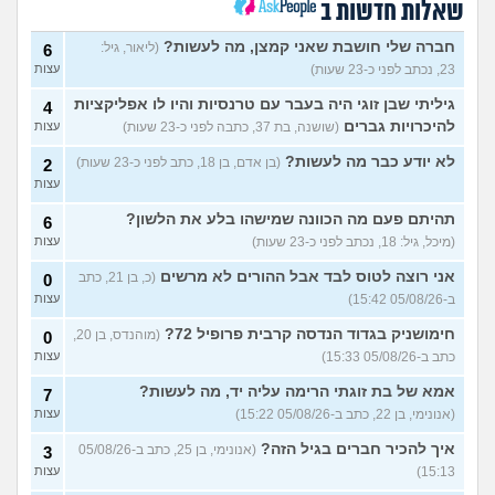
שאלות חדשות ב
חרדי שרוצה להיות חילוני איך
7
לומר להורים?
(אהרן, בן 16)
עצות
חברה שלי חושבת שאני קמצן, מה לעשות?
(ליאור, גיל:
6
23, נכתב לפני כ-23 שעות)
עצות
מתמטיקה בגרות ומגן
(אנןנימי,
5
בת 17)
עצות
גיליתי שבן זוגי היה בעבר עם טרנסיות והיו לו אפליקציות
4
להיכרויות גברים
(שושנה, בת 37, כתבה לפני כ-23 שעות)
עצות
מתלבטת לגבי שנה הבאה
5
עצות
(Girl, בת 17)
לא יודע כבר מה לעשות?
(בן אדם, בן 18, כתב לפני כ-23 שעות)
2
עצות
סדרת ילדות שאני לא מצליח
4
למצוא
(יונתן, בן 18)
עצות
תהיתם פעם מה הכוונה שמישהו בלע את הלשון?
6
יש בנינו מתח אבל אני לא
6
(מיכל, גיל: 18, נכתב לפני כ-23 שעות)
עצות
מצליחה להבין מה לעשות?
עצות
(לחוצה, בת 16)
אני רוצה לטוס לבד אבל ההורים לא מרשים
(כ, בן 21, כתב
0
ב-05/08/26 15:42)
עצות
הברזתי לעצמי או שהצלתי את
4
הכבוד שלי?
(כפיר, בן 14)
עצות
חימושניק בגדוד הנדסה קרבית פרופיל 72?
(מוהנדס, בן 20,
0
כתב ב-05/08/26 15:33)
עצות
עוד שאלות חדשות במדור
אמא של בת זוגתי הרימה עליה יד, מה לעשות?
7
(אנונימי, בן 22, כתב ב-05/08/26 15:22)
עצות
איך להכיר חברים בגיל הזה?
(אנונימי, בן 25, כתב ב-05/08/26
3
15:13)
עצות