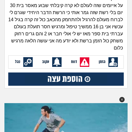
זוגיות
חיפוש שאלות
על אייומים שזה לעולם לא קרה קיבלתי שבוע מאסר בית 30
|
יום בלי רשת שזה גמר אותי כי הרשת הדבר היחידי שגרם לי
היריון ולידה
הרשמה
התחברות
לברוח מעולם להרגיל ולהתחמק מהכאב כול זה קרה בגיל 14
עכשיו אני בן 16 ממשיך טיפול ומרגיש חסר תועלת בעולם
הורות ומשפחה
עברתי בית ספר מאז יש לי אולי חבר או 2 והם גרים רחוק
משחק כול הזמן ברשת ולא יודע מה אני עושה הלאה מרגיש
מתבגרים
כלום
מהבקו"ם... ועד מתי?!
הזמן
דווח
עקוב
נהל
לימודים וסטודנטים
עבודה וקריירה
חברים ואנשים
בית, שכנים ושותפים