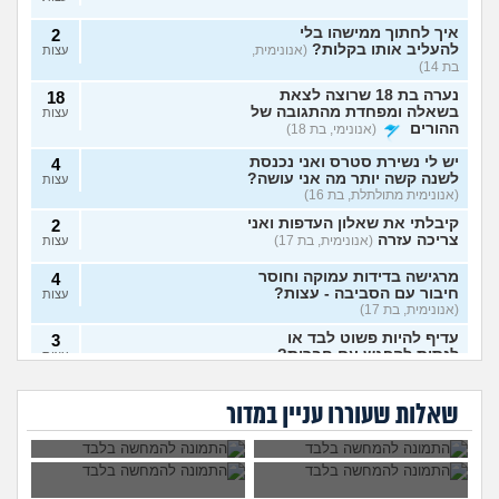
איך לחתוך ממישהו בלי
2
להעליב אותו בקלות?
(אנונימית,
עצות
בת 14)
נערה בת 18 שרוצה לצאת
18
בשאלה ומפחדת מהתגובה של
עצות
ההורים
(אנונימי, בת 18)
יש לי נשירת סטרס ואני נכנסת
4
לשנה קשה יותר מה אני עושה?
עצות
(אנונימית מתולתלת, בת 16)
קיבלתי את שאלון העדפות ואני
2
צריכה עזרה
(אנונימית, בת 17)
עצות
מרגישה בדידות עמוקה וחוסר
4
חיבור עם הסביבה - עצות?
עצות
(אנונימית, בת 17)
עדיף להיות פשוט לבד או
3
לנסות להפגש עם חברות?
עצות
האם כל בני האדם
האם לצאת למסע
(אנונימית, בת 17)
צריכים להעמיד
פולין?
איך לפרוש מהבית
אמר שמסובך יותר
צאצאים?
האם לפרוש מהכינור?
7
ספר?
אצלו לספר להורים כי
שאלות שעוררו עניין במדור
הם רואים ישר
עצות
(nono, בת 15)
לחתונה, זה לגיטימי או
לא?
איך לומר להורים שאני רוצה
9
להיות חילוני?
(אהרן, בן 17)
עצות