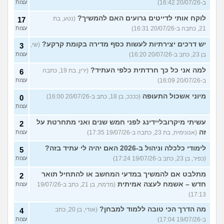
ב-20/07/26 16:42)
עצות
לוקח אותי לדייטים גרועים האם להמשיך?
(נטע, בת
17
21, כתבה ב-20/07/26 16:31)
עצות
יש דרכים יצירתיות לעשות כסף מדירה בקומת קרקע?
(שי,
3
בן 23, כתב ב-20/07/26 16:20)
עצות
למה אני כל כך חרדתית כלפי העתיד?
(ירין, בת 19, כתבה
6
ב-20/07/26 16:09)
עצות
מיוני אשכול התעופה
(ככככ, בן 18, כתב ב-20/07/26 16:00)
0
עצות
עשיתי מיקרובליידינג לפני חמש שנים ואני מתחרטת על
2
זה
(אנונימית, בת 23, כתבה ב-19/07/26 17:35)
עצות
לימודי כלכלה וניהול ב-2026 האם יהיה לי עתיד בזה?
5
(כפיר, בן 23, כתב ב-19/07/26 17:24)
עצות
מתלבט אם להמשיך במדעי המחשב או להתחיל תואר
2
חדש – אשמח לעצה אמיתית
(מדמח, בן 21, כתב ב-19/07/26
עצות
17:13)
מה הדרך הכי טובה ללמוד למבחן?
(אודי, בן 20, כתב
4
ב-19/07/26 17:04)
עצות