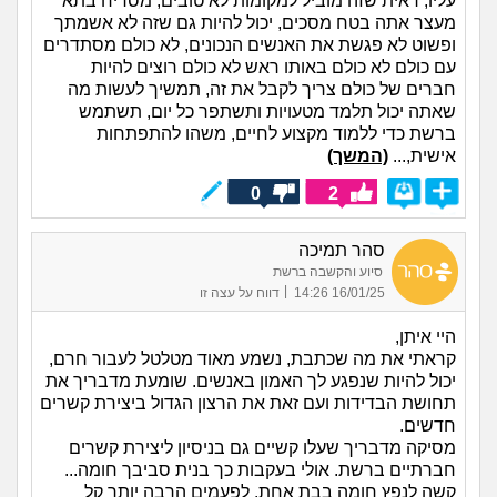
עליו, ראית שזה מוביל למקומות לא טובים, מסריח בתא
מעצר אתה בטח מסכים, יכול להיות גם שזה לא אשמתך
ופשוט לא פגשת את האנשים הנכונים, לא כולם מסתדרים
עם כולם לא כולם באותו ראש לא כולם רוצים להיות
חברים של כולם צריך לקבל את זה, תמשיך לעשות מה
שאתה יכול תלמד מטעויות ותשתפר כל יום, תשתמש
ברשת כדי ללמוד מקצוע לחיים, משהו להתפתחות
אישית,...
(המשך)
0
2
סהר תמיכה
סיוע והקשבה ברשת
|
16/01/25 14:26
דווח על עצה זו
היי איתן,
קראתי את מה שכתבת, נשמע מאוד מטלטל לעבור חרם,
יכול להיות שנפגע לך האמון באנשים. שומעת מדבריך את
תחושת הבדידות ועם זאת את הרצון הגדול ביצירת קשרים
חדשים.
מסיקה מדבריך שעלו קשיים גם בניסיון ליצירת קשרים
חברתיים ברשת. אולי בעקבות כך בנית סביבך חומה...
קשה לנפץ חומה בבת אחת. לפעמים הרבה יותר קל