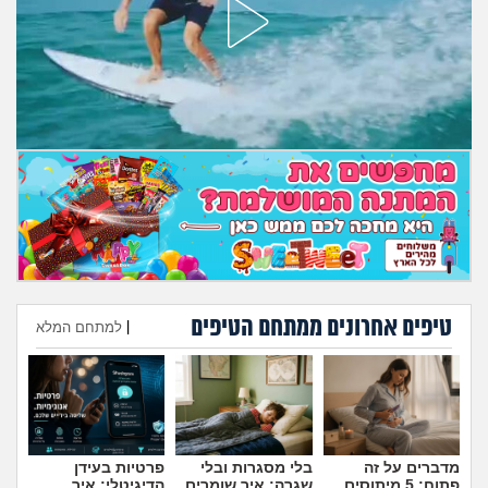
מה שעובר עליי
שומרים על הגוף
פיננסי וכלכלה
בין הסדינים
חיות מחמד
יוקר המחיה
טיפים אחרונים ממתחם הטיפים
|
למתחם המלא
גאווה
הוספת טיפ
מדברים על זה
בלי מסגרות ובלי
פרטיות בעידן
פתוח: 5 מיתוסים
שגרה: איך שומרים
הדיגיטלי: איך