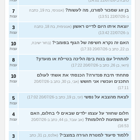
כתבה ב-22/07/26 14:02)
עצות
בן זוג שמכור לפורנו, מה לעשות?
(אנונימי, בת 19, כתבה
7
ב-22/07/26 13:51)
עצות
יוצאת איתו היום לדייט ראשון
(אנונימית, בת 18, כתבה
3
ב-22/07/26 13:42)
עצות
האם זה נקרא חשיפה של הגוף בפומבי?
(בחור ישיבה,
10
בן 22, כתב ב-20/07/26 17:33)
עצות
להתחיל עם בנות בים/ הליכה בטיילת או מועדון?
8
(רואי, בן 26, כתב ב-20/07/26 17:22)
עצות
פתחתי תיבת פנדורה? הכנסתי את אשתי לעולם
10
התכנים ועכשיו אני חושש
(אבי, בן 30, כתב ב-20/07/26
עצות
17:11)
לצאת מהצבא על נפשי
(יוני, בן 19, כתב ב-20/07/26 17:02)
5
עצות
חלום שחוזר על עצמו ילדים שבאים לי בחלום, האם
4
יש משמעות לחלומות?
(אב עובד, בן 44, כתב ב-20/07/26
עצות
16:53)
ללמוד סיעוד למטרת הגירה במצבי?
(אלכס, בן 31, כתב
3