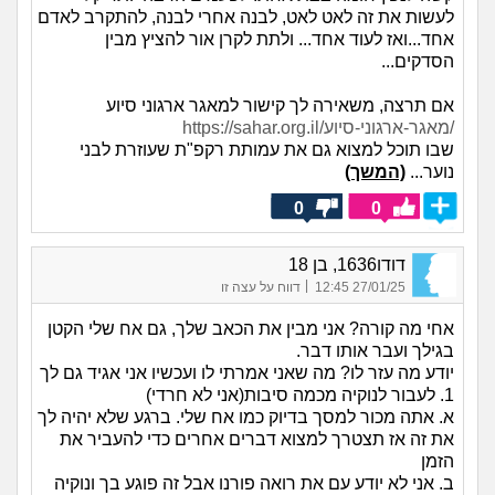
לעשות את זה לאט לאט, לבנה אחרי לבנה, להתקרב לאדם
אחד...ואז לעוד אחד... ולתת לקרן אור להציץ מבין
הסדקים...
אם תרצה, משאירה לך קישור למאגר ארגוני סיוע
https://sahar.org.il/מאגר-ארגוני-סיוע/
שבו תוכל למצוא גם את עמותת רקפ"ת שעוזרת לבני
נוער...
(המשך)
0
0
דודו1636, בן 18
|
27/01/25 12:45
דווח על עצה זו
אחי מה קורה? אני מבין את הכאב שלך, גם אח שלי הקטן
בגילך ועבר אותו דבר.
יודע מה עזר לו? מה שאני אמרתי לו ועכשיו אני אגיד גם לך
1. לעבור לנוקיה מכמה סיבות(אני לא חרדי)
א. אתה מכור למסך בדיוק כמו אח שלי. ברגע שלא יהיה לך
את זה אז תצטרך למצוא דברים אחרים כדי להעביר את
הזמן
ב. אני לא יודע עם את רואה פורנו אבל זה פוגע בך ונוקיה