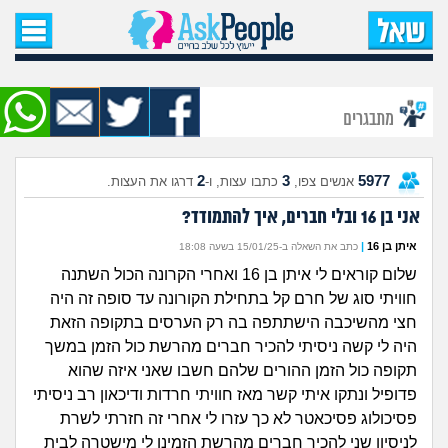
עמוד הבית
שאל שאלה
מתבגרים
שאלות חדשות
2
3
5977
אנשים צפו,
כתבו עצות, ו-
דרגו את העצות.
שאלות שעוררו עניין
אני בן 16 ובלי חברים, איך להתמודד?
עצות חדשות
איתן בן 16
|
כתב את השאלה ב-15/01/25 בשעה 18:08
שלום קוראים לי איתן בן 16 ואחרי הקרונה הכול השתנה
מה קורה כאן?
חוויתי סוג של חרם קל בתחילת הקורונה עד סופה זה היה
חצי מהשיכבה הישתתפה בה רק הערסים בתקופה הזאת
מתחם הטיפים
היה לי קשה ניסיתי להכיר חברים מהרשת כול הזמן במשך
תקופה כול הזמן ההורים שלהם חשבו שאני איזה שהוא
מדורים
פדופיל ונתקו איתי קשר מאז חוויתי חרדות ודיכאון רב ניסיתי
פסיכולוג פסיכאטר לא כך עזרו לי אחרי זה חזרתי לשרת
לניסיון שני להכיר חברים מהרשת הזמינו לי מישטרה לבית