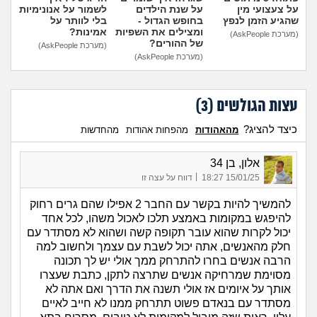
על צעצועי מין
על שנת הילדים
לשמור על אנונימיות
שהגיע הזמן לנפץ
בחופש הגדול -
בלי לוותר על
ומצילים את השפיות
אמינות?
(מערכת AskPeople)
של ההורים?
(מערכת AskPeople)
(מערכת AskPeople)
עצות הגולשים (
3
)
כיצד להציג?
מהאהודות
מהפחות אהודות
מהחדשות
אלון, בן 34
|
15/01/25 18:27
דווח על עצה זו
להמשיך להיות בקשר עם החבר 2 אפילו שהם גרים רחוק
להיפגש במקומות באמצע תלכו לאכול משהו, לכל אחד
יכול לקרות שהוא עובר תקופה קשה ושהוא לא מסתדר עם
חלק מהאנשים, אתה יכול לשבת עם עצמך ולחשוב למה
הרבה אנשים בחרו להתרחק ממך אולי יש לך תכונה
מסוימת שמרחיקה אנשים שתרצה לתקן, כתבת שעצרו
אותך על איומים אז אולי תשנה את הדרך ואם אתה לא
מסתדר עם בנאדם פשוט תתרחק ממנו לא חייב לאיים