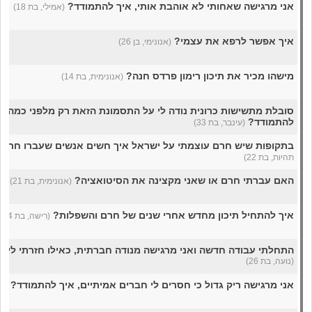
אני מרגישה שאחותי לא אוהבת אותי, איך להתמודד?
(אמילי, בת 18)
איך אפשר לרפא את עצמי?
(אנונימי, בן 26)
מישהו מכיר את תיכון רימון פרדס חנה?
(אנונימית, בת 14)
סובלת מתשישות כרונית נודה לי על התסמונת הזאת רק מלפני כמה חו
להתמודד?
(עינבר, בת 33)
בתקופות שיש חרם עוצמתי על ישראל איך חשים אנשים שעברו חרם
תהיות, בת 22)
האם עברתי חרם או שאני מקצינה את הסיטואציה?
(אנונימית, בת 21)
איך להתחיל תיכון מחדש אחרי שנים של חרם והשפלות?
(רישה, בת 14)
התחלתי עבודה חדשה ואני מרגישה מנודה חברתית, כאילו חזרתי ליסו
(נועה, בת 26)
אני מרגישה ריק גדול כי חסרים לי חברים אמיתיים, איך להתמודד?
(., 