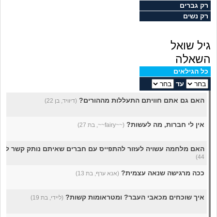
מה שעובר עליי
רק גברים
רק נשים
שומרים על הגוף
גיל שואל
פיננסי וכלכלה
השאלה
כל הגילאים
בין הסדינים
עד
האם גם אתם חוויתם התעללות מההורים?
(דיוויד, בן 22)
חיות מחמד
אין לי חברות, מה לעשות?
(~~fairy~~, בת 27)
יוקר המחיה
האם מלחמה עשויה לעזור להתפייס עם חברים שאיתם נותק קשר לפני 4 שנים
גאווה
44)
ככה מרגישה שנאה עצמית?
(אנא ערף, בת 13)
איך שוכחים מכאבי העבר? ומטראומות קשות?
(ליידי, בת 19)