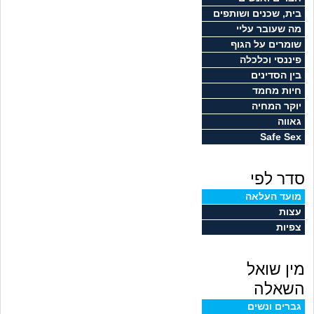
זוגיות
חיפוש שאלות
בית, שכנים ושותפים
מה שעובר עליי
|
היריון ולידה
הרשמה
התחברות
שומרים על הגוף
פיננסי וכלכלה
הורות ומשפחה
בין הסדינים
חיות מחמד
מתבגרים
יוקר המחיה
גאווה
Safe Sex
מהבקו"ם... ועד מתי?!
סדר לפי
לימודים וסטודנטים
מועד העלאה
עצות
עבודה וקריירה
צפיות
חברים ואנשים
מין שואל
בית, שכנים ושותפים
השאלה
גברים ונשים