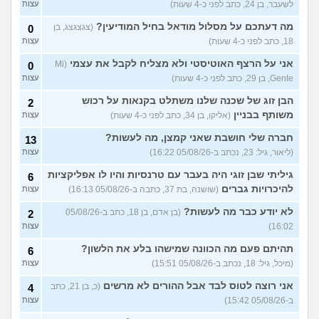
לשעבר, בן 24, כתב לפני כ-4 שעות)
עצות
(אנונימית, בת 18)
עצות
מה דעתכם על מסלול מודאל בחיל המודיעין?
(צגצגצג, בן
0
עוד שאלות חדשות במדור
18, כתב לפני כ-4 שעות)
עצות
אני על הרצף האוטיסטי ולא מצליח לקבל את עצמי
(Mi
0
Gente, בן 29, כתב לפני כ-4 שעות)
עצות
הבן זוג של שכנה שלנו משתלט בקנאות על רכוש
2
משותף בבניין
(אליקו, בן 34, כתב לפני כ-4 שעות)
עצות
חברה שלי חושבת שאני קמצן, מה לעשות?
13
(ליאור, גיל: 23, נכתב ב-05/08/26 16:22)
עצות
גיליתי שבן זוגי היה בעבר עם טרנסיות והיו לו אפליקציות
6
להיכרויות גברים
(שושנה, בת 37, כתבה ב-05/08/26 16:13)
עצות
לא יודע כבר מה לעשות?
(בן אדם, בן 18, כתב ב-05/08/26
2
16:02)
עצות
תהיתם פעם מה הכוונה שמישהו בלע את הלשון?
6
(מיכל, גיל: 18, נכתב ב-05/08/26 15:51)
עצות
אני רוצה לטוס לבד אבל ההורים לא מרשים
(כ, בן 21, כתב
4
ב-05/08/26 15:42)
עצות