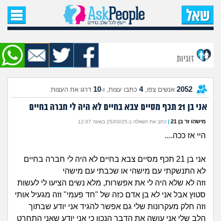
עמוד הבית
שאל שאלה
זוגיות
שאלות חדשות
10
4
2052
אנשים צפו,
כתבו עצות, ו-
דרגו את העצות.
שאלות שעוררו עניין
אני בן 21 תכף מסיים צבא בחיים לא היה לי חברה בחיים
עצות חדשות
מישהו זר בן 21
|
כתב את השאלה ב-25/03/25 בשעה 12:07
היי אז ככה....
מה קורה כאן?
אני בן 21 תכף מסיים צבא בחיים לא היה לי חברה בחיים
מתחם הטיפים
לא התנשקתי עם מישהי או שכבתי עם מישהי
וזה לא שלא היה לי את אפשרות, מלא נשים הציעו לי לעשות
מדורים
סטוץ אבל אני לא בן אדם כזה של "חד פעמי" וזה מגעיל אותי
וזה חלק מעקרונות שלי גם אפשר להגיד אני יודע שבתוך
הלב שלי אני עושה את הדבר הנכון כי אני יודע שאני התחרט