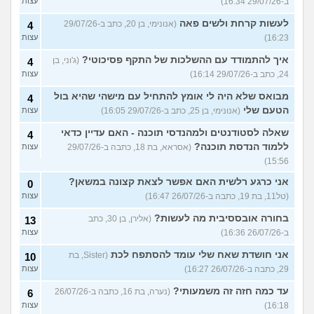
ב-29/07/26 16:34)
עצות
לעשות קרחת ולשים פאה
(אנונימי, בן 20, כתב ב-29/07/26
4
16:23)
עצות
איך להתמודד עם ההשלכות של התקף פסיכוטי?
(ג'וני, בן
4
24, כתב ב-29/07/26 16:14)
עצות
מבואס שלא היה לי אומץ להתחיל עם מישהי שהיא בול
4
הטעם שלי
(אנונימי, בן 25, כתב ב-29/07/26 16:05)
עצות
שאלה לסטודנטים ולמהנדסי תוכנה - האם עדיין כדאי
4
ללמוד הנדסת תוכנה?
(אסראא, בת 18, כתבה ב-29/07/26
עצות
15:56)
אני כרגע רלשית האם אפשר לצאת קצונה במשאן?
0
(טל11, בת 19, כתבה ב-26/07/26 16:47)
עצות
בחורה אובססיבית מה לעשות?
(אלירן, בן 30, כתב
13
ב-26/07/26 16:36)
עצות
אני חושדת שאח שלי עומד להסתפח לכת
(Sister, בת
10
29, כתבה ב-26/07/26 16:27)
עצות
עד כמה חזה זה משמעותי?
(נערה, בת 16, כתבה ב-26/07/26
6
16:18)
עצות