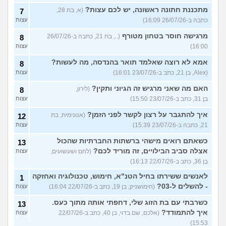
מתכננת חתונה ראשונה, יש לכם עצות?
(א, בת 28,
7
כתבה ב-26/07/26 16:09)
עצות
מרגישה חוסר בטחון מטורף
(.., בת 21, כתבה ב-26/07/26
8
16:00)
עצות
אמא לא רוצה שאלמד תואר בהנדסה, מה לעשות?
8
(Alex, בן 21, כתב ב-23/07/26 16:01)
עצות
האם מה שאני מרגיש זה הגיוני ותקין?
(לירון,
8
בן 31, כתב ב-23/07/26 15:50)
עצות
איך להתגבר על רצון לקשר לפני הזמן?
(אנונימית, בת
12
21, כתבה ב-23/07/26 15:39)
עצות
כשאתם רואים מישהי ברשתות החברתיות שהכול
13
אצלה סביב הבילויים, זה מוריד לכם?
(לחם ושעשועים,
עצות
בן 36, כתב ב-22/07/26 16:13)
לאנשים ששירתו בחיל הטנ"א, חימוש, טכנולוגיה ואחזקה
1
- להשלים ל-03?
(חימושניק, בן 19, כתב ב-22/07/26 16:04)
עצות
כשרבתי עם בת הזוג שלי, דחפתי אותה מתוך כעס.
13
איך להתמודד?
(אלכס, שם בדוי, בן 40, כתב ב-22/07/26
עצות
15:53)