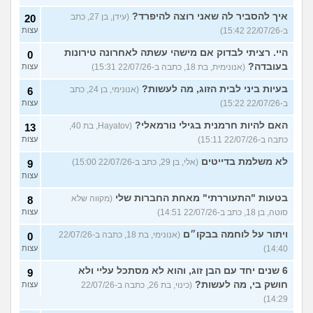
איך להסביר לה שאני רוצה להיפרד?
(עידן, בן 27, כתב
20
ב-22/07/26 15:42)
עצות
היי. רציתי לבדוק אם מישהי עשתה לאחרונה טירונות
0
בעובדה?
(אנונימית, בת 18, כתבה ב-22/07/26 15:31)
עצות
בעיות ביני לבית הזוג, מה לעשות?
(אנונימי, בן 24, כתב
6
ב-22/07/26 15:22)
עצות
האם להיות חרמנית בגילי נורמאלי?
(Hayatov, בת 40,
13
כתבה ב-22/07/26 15:11)
עצות
לא משלמת בדייטים
(אלי, בן 29, כתב ב-22/07/26 15:00)
9
עצות
בטעות "התעוררתי" מאחת החברות שלי
(מקווה שלא
8
סוטה, בן 18, כתב ב-22/07/26 14:51)
עצות
ויתור על לוחמה בבקו״ם
(אנונימי, בת 18, כתבה ב-22/07/26
0
14:40)
עצות
6 שנים יחד עם הבן זוג, והוא לא מסתכל עליי ולא
9
חושק בי, מה לעשות?
(כינוי, בת 26, כתבה ב-22/07/26
עצות
14:29)