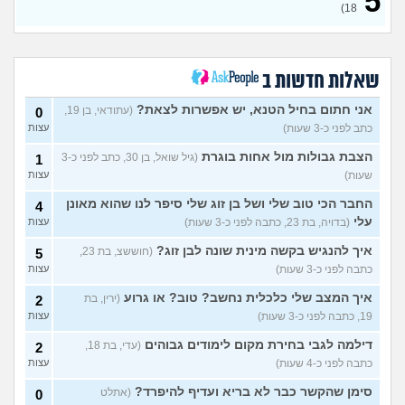
5
מתכננת חתונה ראשונה, יש
7
18)
לכם עצות?
(א, בת 28)
עצות
האם מה שאני מרגיש זה הגיוני
8
ותקין?
(לירון, בן 31)
עצות
שאלות חדשות ב
איך להתגבר על רצון לקשר
12
לפני הזמן?
(אנונימית, בת 21)
עצות
אני חתום בחיל הטנא, יש אפשרות לצאת?
(עתודאי, בן 19,
0
כתב לפני כ-3 שעות)
עצות
כשאתם רואים מישהי ברשתות
13
החברתיות שהכול אצלה סביב
עצות
הצבת גבולות מול אחות בוגרת
(גיל שואל, בן 30, כתב לפני כ-3
1
הבילויים, זה מוריד לכם?
שעות)
עצות
(לחם ושעשועים, בן 36)
כשרבתי עם בת הזוג שלי,
13
החבר הכי טוב שלי ושל בן זוג שלי סיפר לנו שהוא מאונן
4
דחפתי אותה מתוך כעס. איך
עצות
עלי
(בדויה, בת 23, כתבה לפני כ-3 שעות)
עצות
להתמודד?
(אלכס, שם בדוי, בן
40)
איך להנגיש בקשה מינית שונה לבן זוג?
(חוששצ, בת 23,
5
איך להסביר לה שאני רוצה
20
כתבה לפני כ-3 שעות)
עצות
להיפרד?
(עידן, בן 27)
עצות
איך המצב שלי כלכלית נחשב? טוב? או גרוע
(ירין, בת
2
בעיות ביני לבית הזוג, מה
6
19, כתבה לפני כ-3 שעות)
עצות
לעשות?
(אנונימי, בן 24)
עצות
דילמה לגבי בחירת מקום לימודים גבוהים
(עדי, בת 18,
2
לא משלמת בדייטים
(אלי, בן
9
כתבה לפני כ-4 שעות)
עצות
עצות
29)
סימן שהקשר כבר לא בריא ועדיף להיפרד?
(אתלט
0
יוצאת איתו היום לדייט ראשון
3