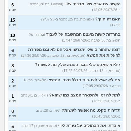
הקשר עם אבא שלי מכביד עליי
(Lamali, בת 26, כתבה
6
ב-29/07/26 18:05)
עצות
האם זה חוקי?
(אנונימית, בת 25, כתבה ב-29/07/26
15
17:56)
עצות
בחרדות קשות מעצם המחשבה על לעבוד
(בחורה של
10
חופש, בת 30, כתבה ב-29/07/26 17:47)
עצות
רוצה שההורים שלי יתגרשו אבל הם לא וגם מפחדת
6
להעלות את הנושא
(אנונימית, בת 23, כתבה ב-29/07/26 17:36)
עצות
גיליתי שאבא שלי בוגד באמא שלי, מה לעשות?
8
(אנונימי, בן 13, כתב ב-29/07/26 17:25)
עצות
אם לא אגיע לצו גיוס בגלל מצבי הנפשי
(מלשבית, בת 18,
2
כתבה ב-29/07/26 17:05)
עצות
לתת לה זמן ולהשאיר המצב כמו שהוא?
(Flo-T, בן 41, כתב
1
ב-29/07/26 16:56)
עצות
תדירות סקס, מה אפשר לעשות?
(נשוי, בן 28, כתב
8
ב-29/07/26 16:45)
עצות
איבדתי את הבתולים על נערת ליווי
(סתם מישהו, בן 17, כתב
5