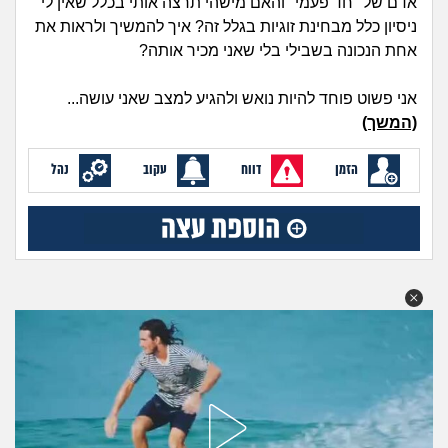
אדם של "חד פעמי" והאם מישהי תרצה אותי בכלל שאין לי
מה שעובר עליי
ניסיון כלל מבחינת זוגיות בגלל זה? איך להמשיך ולראות את
אחת הנכונה בשבילי בלי שאני מכיר אותה?
שומרים על הגוף
אני פשוט פוחד להיות נואש ולהגיע למצב שאני עושה...
פיננסי וכלכלה
(המשך)
בין הסדינים
הזמן
דווח
עקוב
נהל
חיות מחמד
יוקר המחיה
גאווה