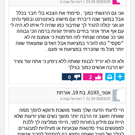
|
30/03/25 23:29
דווח על עצה זו
אני גם הרגשתי כמוך , סיימתי את הצבא בלי חבר בכלל
אבל במשך שנה דיברתי עם מישהו באינטרנט ובסוף נהינו
זוג אני יכולה להגיד לך שחיבור כמו שהיה לי איתו לא היה לי
עם אף אחד אחר בחיים וחוויתי זוגיות ברמה הכי גבוהה
ואני ככ שמחה שנתתי לזה הזדמנות כי אומנם זה לא
״סקסי״ כמו להכיר במציאות אבל האדם שמצאתי שווה
יותר מכל מי שהכרתי במציאות אי פעם .
ולא זה לא יוריד לבנות שאתה ללא ניסיון כי אתה עוד צעיר
יש הרבה אנשים כמוך בגילך
0
2
אנוני_6193, בת 19, אורחת
|
26/03/25 21:39
דווח על עצה זו
היי לדעתי הדעה שלך מאוד מושכת ודווקא להפך ממה
שאתה חושב זה הרבה יותר מושך נשים שהן יודעות שלא
היית עם מיליון בחורות לפני, הייתי ממליצה לך ללכת
למפגשים נגיד סדנאות שבועיות או פעילויות למבוגרים
לגילך של העיר שאתה נמצא בה להתחיל להכיר אנשים