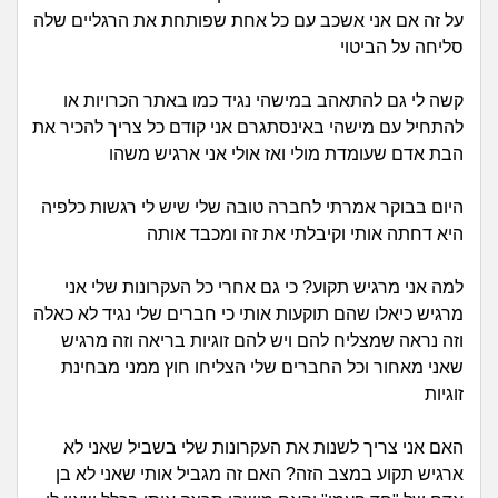
זוגיות
חיפוש שאלות
על זה אם אני אשכב עם כל אחת שפותחת את הרגליים שלה
סליחה על הביטוי
|
היריון ולידה
הרשמה
התחברות
קשה לי גם להתאהב במישהי נגיד כמו באתר הכרויות או
הורות ומשפחה
להתחיל עם מישהי באינסתגרם אני קודם כל צריך להכיר את
הבת אדם שעומדת מולי ואז אולי אני ארגיש משהו
מתבגרים
היום בבוקר אמרתי לחברה טובה שלי שיש לי רגשות כלפיה
מהבקו"ם... ועד מתי?!
היא דחתה אותי וקיבלתי את זה ומכבד אותה
לימודים וסטודנטים
למה אני מרגיש תקוע? כי גם אחרי כל העקרונות שלי אני
מרגיש כיאלו שהם תוקעות אותי כי חברים שלי נגיד לא כאלה
עבודה וקריירה
וזה נראה שמצליח להם ויש להם זוגיות בריאה וזה מרגיש
שאני מאחור וכל החברים שלי הצליחו חוץ ממני מבחינת
זוגיות
חברים ואנשים
האם אני צריך לשנות את העקרונות שלי בשביל שאני לא
בית, שכנים ושותפים
ארגיש תקוע במצב הזה? האם זה מגביל אותי שאני לא בן