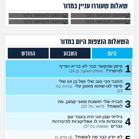
מה לעשות?
ריגוש?
העובדה שאשתי
אחרת, איך להגיב?
שאלות שעוררו עניין במדור
הרימה עליי ידיים?
מה אני עושה לא נכון שלא
4
מצליח לי במערכות יחסים?
עצות
(א׳, בת 26)
בת 28 ואף פעם לא הייתי
6
בזוגיות, האם לשקר על כך
עצות
בדייט ראשון?
(רווקה, בת 28)
השאלות הנצפות ה
יום
במדור
אקסית מתנהגת מוזר?
(אנונימי,
3
בן 33)
עצות
היום
השבוע
החודש
בחיים לא הייתי בזוגיות ואני לא
7
יודע איך. איך נכנסים לזוגיות
עצות
1
סימן שהקשר כבר לא בריא ועדיף
בכלל?
(דור, בן 25)
להיפרד?
(אתלט לשעבר, בן 24)
לתת לה זמן ולהשאיר המצב
1
החבר הכי טוב שלי ושל בן זוג שלי
כמו שהוא?
(Flo-T, בן 41)
2
עצות
סיפר לנו שהוא מאונן עלי
(בדויה, בת
23)
לעשות קרחת ולשים פאה
4
(אנונימי, בן 20)
עצות
3
חברה שלי חושבת שאני קמצן, מה
לעשות?
(ליאור, גיל: 23)
מבואס שלא היה לי אומץ
4
להתחיל עם מישהי שהיא בול
עצות
הטעם שלי
גיליתי שבן זוגי היה בעבר עם
(אנונימי, בן 25)
4
טרנסיות והיו לו אפליקציות להיכרויות
בחורה אובססיבית מה לעשות?
13
גברים
(שושנה, בת 37)
(אלירן, בן 30)
עצות
לא יודע כבר מה לעשות?
(בן אדם, בן