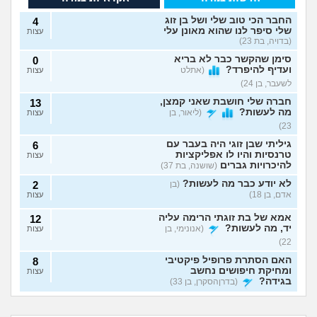
החבר הכי טוב שלי ושל בן זוג
4
שלי סיפר לנו שהוא מאונן עלי
עצות
(בדויה, בת 23)
סימן שהקשר כבר לא בריא
0
ועדיף להיפרד?
(אתלט
עצות
לשעבר, בן 24)
חברה שלי חושבת שאני קמצן,
13
מה לעשות?
(ליאור, בן
עצות
23)
גיליתי שבן זוגי היה בעבר עם
6
טרנסיות והיו לו אפליקציות
עצות
להיכרויות גברים
(שושנה, בת 37)
לא יודע כבר מה לעשות?
(בן
2
אדם, בן 18)
עצות
אמא של בת זוגתי הרימה עליה
12
יד, מה לעשות?
(אנונימי, בן
עצות
22)
האם הסתרת פרופיל פיקטיבי
8
ומחיקת חיפושים נחשב
עצות
בגידה?
(בדרןהסקרן, בן 33)
אבא של בעלי מסתכל
האם להתגרש בשביל
אשמח לעזרה אמיתית וכנה
3
עלי בצורה מחפיצה,
אהבה? או שזה רק
(אנושי, בן 27)
מה לעשות עם
הוא התאהב בבחורה
עצות