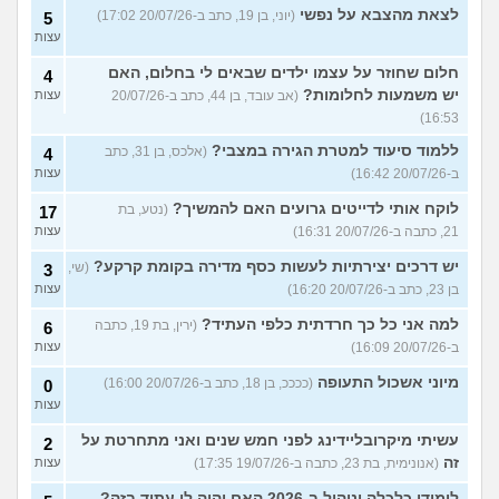
לצאת מהצבא על נפשי
(יוני, בן 19, כתב ב-20/07/26 17:02)
5
עצות
חלום שחוזר על עצמו ילדים שבאים לי בחלום, האם
4
יש משמעות לחלומות?
(אב עובד, בן 44, כתב ב-20/07/26
עצות
16:53)
ללמוד סיעוד למטרת הגירה במצבי?
(אלכס, בן 31, כתב
4
ב-20/07/26 16:42)
עצות
לוקח אותי לדייטים גרועים האם להמשיך?
(נטע, בת
17
21, כתבה ב-20/07/26 16:31)
עצות
יש דרכים יצירתיות לעשות כסף מדירה בקומת קרקע?
(שי,
3
בן 23, כתב ב-20/07/26 16:20)
עצות
למה אני כל כך חרדתית כלפי העתיד?
(ירין, בת 19, כתבה
6
ב-20/07/26 16:09)
עצות
מיוני אשכול התעופה
(ככככ, בן 18, כתב ב-20/07/26 16:00)
0
עצות
עשיתי מיקרובליידינג לפני חמש שנים ואני מתחרטת על
2
זה
(אנונימית, בת 23, כתבה ב-19/07/26 17:35)
עצות
לימודי כלכלה וניהול ב-2026 האם יהיה לי עתיד בזה?