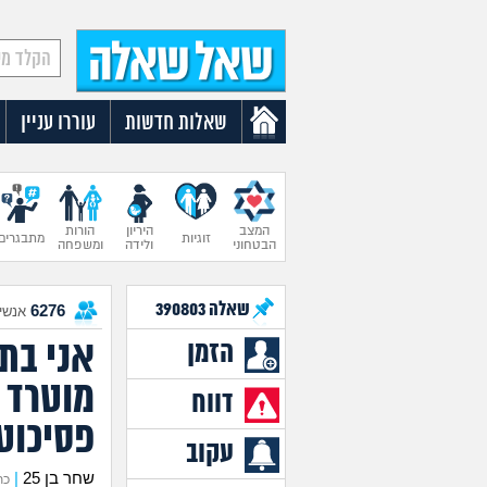
שאלות חדשות
עוררו עניין
המצב
היריון
הורות
זוגיות
מתבגרים
הבטחוני
ולידה
ומשפחה
שאלה
390803
6276
אנשים
אני בתה
הזמן
מוטרד מ
דווח
פסיכוט
עקוב
שחר בן 25
|
כתב 