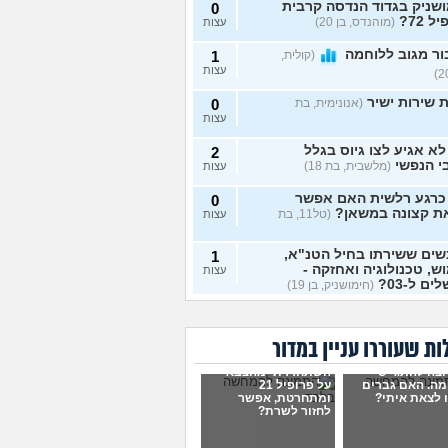
שניק בגדוד הנדסה קרבית
0
ל 72?
(מוהנדס, בן 20)
עצות
ר מגוב ללוחמה
(קולית,
1
עצות
 שירות ישיר
(אנונימית, בת
0
עצות
א אגיע לצו גיוס בגלל
2
י הנפשי
(מלשבית, בת 18)
עצות
 כרגע רלשית האם אפשר
0
ת קצונה במשאן?
(טל11, בת
עצות
ים ששירתו בחיל הטנ"א,
1
ש, טכנולוגיה ואחזקה -
עצות
ם ל-03?
(חימושניק, בן 19)
 רציתי לבדוק אם מישהי
0
 לאחרונה טירונות
עצות
בדה?
(אנונימית, בת 18)
ת שעוררו עניין במדור
ר על לוחמה בבקו״ם
0
וצה להתגייס
השתחררתי מהצבא
מי, בת 18)
עצות
מה. האם גברים
על פרופיל 21
 לצאת איתי?
ומתחרטת, אפשר
לחזור לשרת?
ר על לוחמה בבקו״ם מה
1
ים אחרי?
(אנונימי, בת 18)
עצות