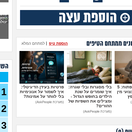
לצא
19)
לא מ
החיסו
מיונ
יכולה
18)
מה 
בחיל
נים ממתחם הטיפים
הוספת טיפ
|
למתחם המלא
צה"ל
בזמן
(משוחר
מה ע
השא
(אנוני,
אנש
יודע
מדברים על זה פתוח: 5
בלי מסגרות ובלי שגרה:
פרטיות בעידן הדיגיטלי:
1
שירו
ועי מין
איך שומרים על שנת
איך לשמור על אנונימיות
(שיר, 
פץ
הילדים בחופש הגדול -
בלי לוותר על אמינות?
ומצילים את השפיות של
(מערכת AskPeople)
2
כדאי
ההורים?
בן 21)
(מערכת AskPeople)
גלי 
3
מה 