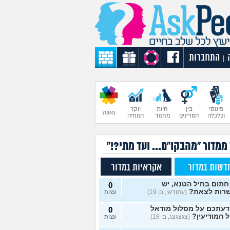
התחברות
|
פיננסי
בין
חיות
יוקר
גאווה
וכלכלה
הסדינים
מחמד
המחיה
ממדור "מהבקו"ם... ועד מתי?!"
דשות במדור
אקראיות במדור
חתום בחיל הטנא, יש
0
רות לצאת?
(עתודאי, בן 19)
עצות
דעתכם על מסלול מודאל
0
 המודיעין?
(צגצגצג, בן 18)
עצות