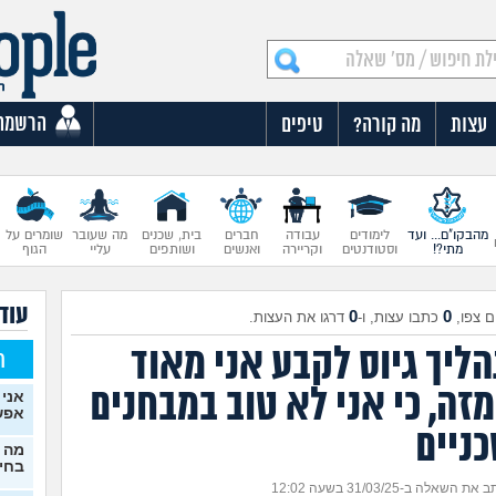
הרשמה
עצות
מה קורה?
טיפים
מהבקו"ם... ועד
לימודים
עבודה
חברים
בית, שכנים
מה שעובר
שומרים על
מתי?!
וסטודנטים
וקריירה
ואנשים
ושותפים
עליי
הגוף
עוד 
0
0
 צפו,
כתבו עצות, ו-
דרגו את העצות.
ליך גיוס לקבע אני מאוד
ח
זה, כי אני לא טוב במבחנים
אני 
אפש
כניים
מה 
בחיל
את השאלה ב-31/03/25 בשעה 12:02