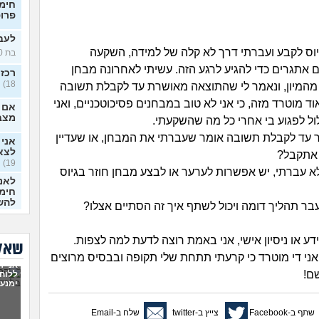
חימו
פרופי
לעבו
יוס לקבע ועברתי דרך לא קלה של למידה, השקעה
בת 20)
 אתגרים כדי להגיע לרגע הזה. עשיתי לאחרונה מבחן
רכזת
18)
מהמיון, ונאמר לי שהתוצאה מאושרת עד לקבלת תשובה
וד מוטרד מזה, כי אני לא טוב במבחנים פסיכוטכניים, ואני
אם ל
מצב
ל לפגוע בי אחרי כל מה שהשקעתי.
 עד לקבלת תשובה אומר שעברתי את המבחן, או שעדיין
אני
לצא
 אתקבל?
19)
לא עברתי, יש אפשרות לערער או לבצע מבחן חוזר בגיוס
לאנש
חימו
להשלי
היי.
עשתה
ע או ניסיון אישי, אני באמת רוצה לדעת למה לצפות.
בעו
שאלו
ני די מוטרד כי קרעתי תתחת שלי תקופה ובבסיס מרוצים
ויתו
אני ר
(אנוני
ם!
ללוח
ימנעו
ויתו
עוש
שתף ב-Facebook
צייץ ב-twitter
שלח ב-Email