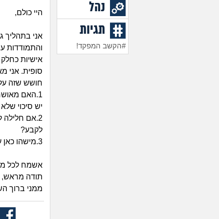
נהל
היי כולם,
תגיות
אני בתהליך ג
#הקשב המפקד!
והתמודדות עם
אישיות כחלק 
סופית. אני מא
חושש שזה עלו
1.האם מאושר
יש סיכוי שלא
2.אם חלילה 
לקבע?
3.מישהו כאן עבר תהליך דומה ויכול לשתף איך זה הסתיים אצלו?
אשמח לכל מיד
תודה מראש, א
ממני ברוך הש