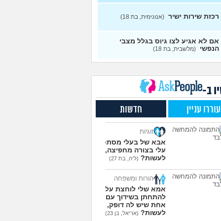
 תפקיד הכי כדאי (מנילה)
0
 גיוס עולה ליב
(Akppp, בת
עצות
רכזת שירות ישיר
(אנונימית, בת 18)
ל רשת בחיל התקשוב או
0
 הגנה אווירית?
(Maor,
עצות
אם לא אגיע לצו גיוס בגלל מצבי
הנפשי
(מלשבית, בת 18)
אופציות קשות לפני
2
רות בצה"ל
(ניצן, בן 18)
עצות
שקתי עם מישהו מהבסיס
6
ו ב-
ואני לא יודעת מה אני
עצות
שה לגבי זה
(תמר, בת 20)
עוררו עניין
חדשות
רי לקבל מנ״תית בסירוב
0
קום?
(ליה, בת 20)
עצות
זוגיות
עוד שאלות חדשות במדור
אבא של בעלי מסתכל
עלי בצורה מחפיצה, מה
לעשות?
(ליה, בת 27)
הורות ומשפחה
אמא שלי לוחצת עליי
להתחתן בשידוך עם כל
אחת שיש לה דופק, מה
לעשות?
(אריאל, בן 23)