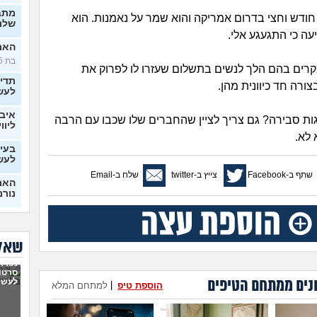
מתב
חודש וחצי בדרום אמריקה והוא שמר על נאמנות. הוא
שלנו
עה כי התגעגע אלי.
האם 
בת 25)
קרים בהם הלך לנשים בתשלום שעזרו לו לפרוק את
תדי
ורה חד כיוונית מהן.
לעש
איבד
ות סבירה? גם צריך לציין שהחברים שלו שכבו עם הרבה
ליווי
 לא.
בעיו
לעש
שתף ב-Facebook
צייץ ב-twitter
שלח ב-Email
האם 
נורמ
בטע
החב
סוטה, 
שאלו
6 ש
נפרדנ
לא מ
סרטון
מה 
נים ממתחם הטיפים
לעשו
הוספת טיפ
|
למתחם המלא
בן ז
לעש