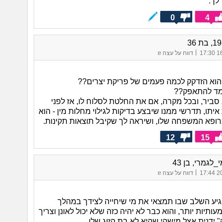
לך.
0
4
|
16/
דווח על עצה זו
הוא הזדקק לכמה פעמים של פריקת יצרים??
מד להתאפק??
סביר, ובכל מקרה, אם את החלטת לסלוח לו, אז לפני
תו, תדרשי ממנו שיבצע בדיקות לגילוי מחלות מין - הוא
רופא המשפחה שלו, ושיראה לך שקיבל תוצאות תקינות.
12
15
_לגמרי, בן 43
|
20/
דווח על עצה זו
יגיע השלב שבו תמצאי את מי שיחייה לצידך במהלך
תיות יותר, והוא כבר לא יהיה כזה שלא יכול לאונן וצריך
 ידנית אצל מישהי שהיא לא בת הזוג שלו.