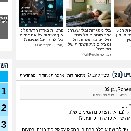
פתח
את 
ועכש
כדאי
ליווי
30)
מה א
מדברים על זה פתוח: 5
בלי מסגרות ובלי שגרה:
פרטיות בעידן הדיגיטלי:
לגב
ועי מין
איך שומרים על שנת
איך לשמור על אנונימיות
פץ
הילדים בחופש הגדול -
בלי לוותר על אמינות?
אפש
ומצילים את השפיות של
(מערכת AskPeople)
אבל 
ההורים?
(מערכת AskPeople)
עשי
השא
עם ב
מתה
ים (
20
)
כיצד להציג?
מהאהודות
מהפחות אהודות
מהחדשות
בת 22 בתולה זה מוריד?
1
R, בן 39
(Lora, בת 22)
|
16/
דווח על עצה זו
מפנט
28)
2
!….
וק לבד את הצרכים המיניים שלו.
חרדי
ה שהוא פרק חד כיוונית ?!
19)
3
האם 
יגיד לך שהוא הלך ברחוב והחליק על קליפת בננה ובטעות