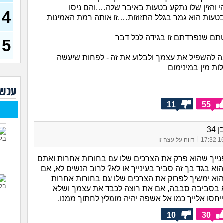
(רוויט
י והזין שלו נתקע בטעות באיבר שלה….והם ניסו
4
בנות
עות הוא גמר בגלל התזוזות….זו אותה רמת האמינות
אח 
(לוחם
ם שנפרדתם זו בגידה לכל דבר
5
מסא
(מסאג
ה להשפיל את עצמך ולבלוע את זה - לפחות שיעשה
ות מין במינימום
אנחנ
בגדי
מה 
עכשי
מחזו
11
55
בטו
נשוי
 34
(מאטיט
|
16/
דווח על עצה זו
למיש
החש
נייך שהוא פרק את הצרכים שלו עם בחורות אחרות ואתם
הוא בגד בך זה סביר בעינייך או לא? לרוב הנשים לא, אם
וא ימשיך לפרוק את הצרכים שלו עם בחורות אחרות
 בסביבה סבבה, אם את רוצה לכבד את עצמך ושלא
ייחסו אלייך כמו אל אשפה יהיה מומלץ לחתוך ממנו.
10
30