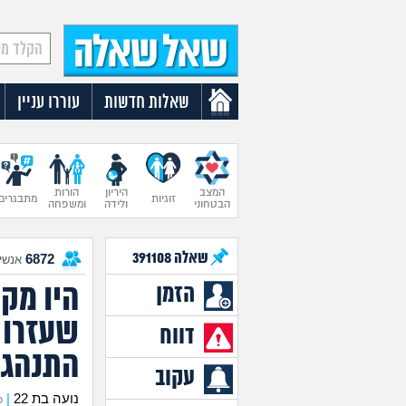
שאלות חדשות
עוררו עניין
המצב
היריון
הורות
זוגיות
מתבגרים
הבטחוני
ולידה
ומשפחה
שאלה
391108
6872
אנשים
היו מק
הזמן
שעזרו ל
דווח
התנהגו
עקוב
נועה בת 22
|
כת