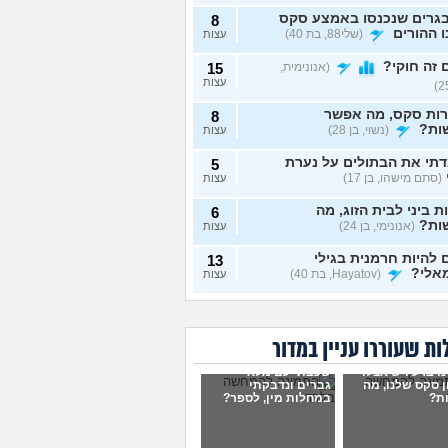
גרים שנכנסו באמצע סקס
8
 ההורים
(שלי88, בת 40)
עצות
זה חוקי?
(אנונימית,
15
עצות
רות סקס, מה אפשר
8
ות?
(נשוי, בן 28)
עצות
תי את הבתולים על נערת
5
(סתם מישהו, בן 17)
עצות
ת ביני לבית הזוג, מה
6
ות?
(אנונימי, בן 24)
עצות
להיות חרמנית בגילי
13
אלי?
(Hayatov, בת 40)
עצות
ות "התעוררתי" מאחת
8
רות שלי
(מקווה שלא
עצות
בן 18)
ת שעוררו עניין במדור
נים יחד עם הבן זוג, והוא
9
ו ברע ויש אצלו
שכבתי עם מלא
סתכל עליי ולא חושק בי,
עצות
 סקס שלנו, מה
גברים ונדבקתי
לעשות?
(כינוי, בת 26)
ת?
במחלות מין, לספר?
וג שמכור לפורנו, מה
7
ות?
(אנונימי, בת 19)
עצות