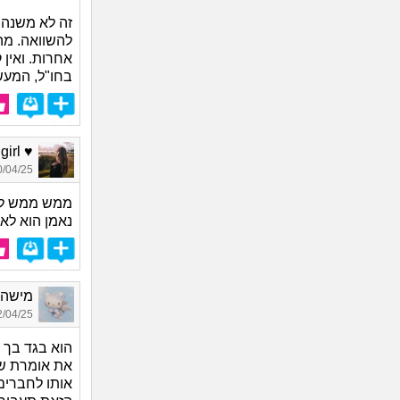
זה לא משנה מ
להשוואה. מה
אחרות. ואין
בחו"ל, המעש
♥ Nice girl, בת 26
04/25 22:45
ממש ממש לא
נאמן הוא לא
מישהי,
04/25 02:37
הוא בגד בך 
את אומרת שה
אותו לחברים