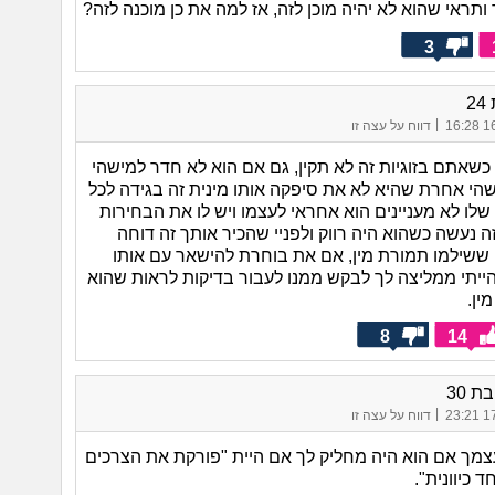
ר ותראי שהוא לא יהיה מוכן לזה, אז למה את כן מוכנה לזה?
3
|
16/
דווח על עצה זו
כשאתם בזוגיות זה לא תקין, גם אם הוא לא חדר למישהי
הי אחרת שהיא לא את סיפקה אותו מינית זה בגידה לכל
לו לא מעניינים הוא אחראי לעצמו ויש לו את הבחירות
ה נעשה כשהוא היה רווק ולפניי שהכיר אותך זה דוחה
ם ששילמו תמורת מין, אם את בוחרת להישאר עם אותו
 הייתי ממליצה לך לבקש ממנו לעבור בדיקות לראות שהוא
ין.
8
14
ת 30
|
17/
דווח על עצה זו
מך אם הוא היה מחליק לך אם היית "פורקת את הצרכים
 כיוונית".