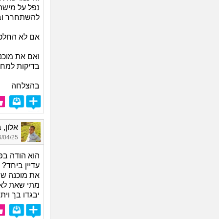
נפל על מישה
להשתחרר ובט
אם לא החלטת
ואם את מוכנ
בדיקות למחל
בהצלחה
אלון, בן
04/25 17:32
הוא הודה בפ
עדיין ביחד? 
את מוכנה שה
מתי שאת לא
יבגדו בך וית