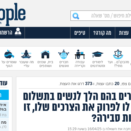
הרשמה
עצות
מה קורה?
טיפים
מהבקו"ם... ועד
לימודים
עבודה
חברים
בית, שכנים
מה שעובר
שומרים על
מתי?!
וסטודנטים
וקריירה
ואנשים
ושותפים
עליי
הגוף
עוד 
373
20
 צפו,
כתבו עצות, ו-
דרגו את העצות.
רים בהם הלך לנשים בתשלום
ח
ו לפרוק את הצרכים שלו, זו
איח
בגלו
ת סבירה?
בת 18)
מה 
(דן, בן 
בה את השאלה ב-16/04/25 בשעה 15:29