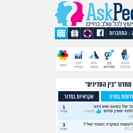
התחברות
|
פיננסי
בין
חיות
יוקר
גאווה
וכלכלה
הסדינים
מחמד
המחיה
ממדור "בין הסדינים"
דשות במדור
אקראיות במדור
ור של כמעט שש וחצי
1
לות יסמין פלוס
(סנאית,
עצות
לעשות במקרה המוזר שלי?
3
42)
עצות