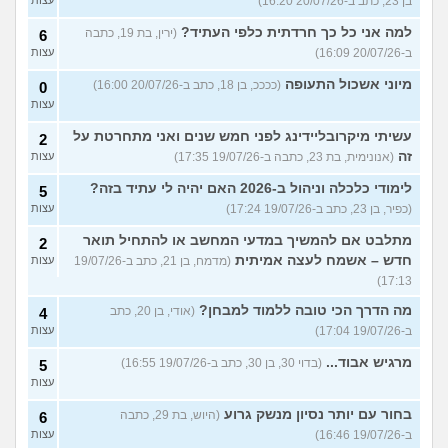
בן 23, כתב ב-20/07/26 16:20)
עצות
למה אני כל כך חרדתית כלפי העתיד?
(ירין, בת 19, כתבה
6
ב-20/07/26 16:09)
עצות
מיוני אשכול התעופה
(ככככ, בן 18, כתב ב-20/07/26 16:00)
0
עצות
עשיתי מיקרובליידינג לפני חמש שנים ואני מתחרטת על
2
זה
(אנונימית, בת 23, כתבה ב-19/07/26 17:35)
עצות
לימודי כלכלה וניהול ב-2026 האם יהיה לי עתיד בזה?
5
(כפיר, בן 23, כתב ב-19/07/26 17:24)
עצות
מתלבט אם להמשיך במדעי המחשב או להתחיל תואר
2
חדש – אשמח לעצה אמיתית
(מדמח, בן 21, כתב ב-19/07/26
עצות
17:13)
מה הדרך הכי טובה ללמוד למבחן?
(אודי, בן 20, כתב
4
ב-19/07/26 17:04)
עצות
מרגיש אבוד...
(בדוי 30, בן 30, כתב ב-19/07/26 16:55)
5
עצות
בחור עם יותר נסיון מנשק גרוע
(היוש, בת 29, כתבה
6
ב-19/07/26 16:46)
עצות