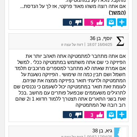
מתקבל מלא רקע במתמטיקה.
אם אתה רוצה משהו מאוד פרקטי, אז לך על הנדסת...
(המשך)
0
5
יוסף, בן 36
|
16/04/25 18:07
דווח על עצה זו
אם אתה מתחבר למתמטיקה אתה תאהב יותר את
הפיזיקה כי שם אתה משתמש במתמטיקה ככלי . למשל
אם אמרת שאתה לא מתחבר למספרים מרוכבים תלמד
חשמל ושם תבין כמה זה שימושי . הפיזיקה נשענת על
המתמטיקה ולדעתי תואר בפיזיקה ממצה את שניהם.
לעומת זאת תואר במתמטיקה יכול לשעמם כי נכנסים שם
לתרגילים משעממים שבפועל פותרים עם מחשב .בכל
זאת בשני התארים אתה תצטרך ללמוד חדווא 1 ו2 שהם
רוב רובה של המתמטיקה
0
3
גיא, בן 38
|
17/04/25 00:52
דווח על עצה זו