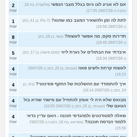
אם לא אגיע לצו גיוס בגלל מצבי הנפשי
(מלשבית, בת 18,
2
כתבה ב-29/07/26 17:05)
עצות
לתת לה זמן ולהשאיר המצב כמו שהוא?
(Flo-T, בן 41, כתב
1
ב-29/07/26 16:56)
עצות
תדירות סקס, מה אפשר לעשות?
(נשוי, בן 28, כתב
8
ב-29/07/26 16:45)
עצות
איבדתי את הבתולים על נערת ליווי
(סתם מישהו, בן 17, כתב
5
ב-29/07/26 16:34)
עצות
לעשות קרחת ולשים פאה
(אנונימי, בן 20, כתב ב-29/07/26
4
16:23)
עצות
איך להתמודד עם ההשלכות של התקף פסיכוטי?
(ג'וני, בן
4
24, כתב ב-29/07/26 16:14)
עצות
מבואס שלא היה לי אומץ להתחיל עם מישהי שהיא בול
4
הטעם שלי
(אנונימי, בן 25, כתב ב-29/07/26 16:05)
עצות
שאלה לסטודנטים ולמהנדסי תוכנה - האם עדיין כדאי
4
ללמוד הנדסת תוכנה?
(אסראא, בת 18, כתבה ב-29/07/26
עצות
15:56)