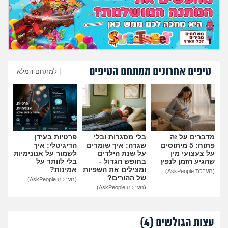
טיפים אחרונים ממתחם הטיפים
|
למתחם המלא
הוספת טיפ
מדברים על זה
בלי מסגרות ובלי
פרטיות בעידן
פתוח: 5 מיתוסים
שגרה: איך שומרים
הדיגיטלי: איך
על צעצועי מין
על שנת הילדים
לשמור על אנונימיות
שהגיע הזמן לנפץ
בחופש הגדול -
בלי לוותר על
ומצילים את השפיות
אמינות?
(מערכת AskPeople)
של ההורים?
(מערכת AskPeople)
(מערכת AskPeople)
עצות הגולשים (
4
)