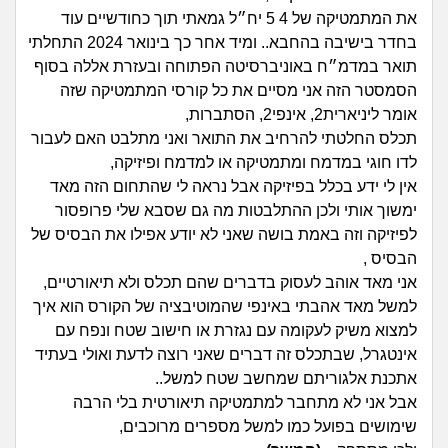
זוגיות
חיפוש שאלות
את המתמטיקה של 4 5 יח״ל גמאתי תוך כחודשיים עוד
|
בחדר בישיבה בהחבא.. ומיד אחר כך בינואר 2024 התחלתי
היריון ולידה
הרשמה
התחברות
תואר במדמ״ח באוניברסיטה הפתוחה ובעזרת אללה בסוף
הסמסטר הזה אני מסיים את כל קורסי המתמטיקה שזה
הורות ומשפחה
אומר ליניארית2, אינפי2, הסתברות,
תכלס החלטתי להרחיב את התואר ואני מתלבט האם לעבור
מתבגרים
לדו חוגי במדמח ומתמטיקה או למדמח ופיזיקה,
אין לי ידע בכלל בפיזיקה אבל נראה לי שהתחום הזה מאד
מהבקו"ם... ועד מתי?!
ימשוך אותי ולכן ההתלבטות מה גם שסבא שלי פרופסור
לפיזיקה וזה באמת בושה שאני לא יודע אפילו את הבסיס של
לימודים וסטודנטים
הבסיס ,
אני מאד אוהב לעסוק בדברים שהם תכלס ולא תיאורטיים,
עבודה וקריירה
למשל מאד אהבתי באינפי שהמוטיבציה של הקורס הוא איך
למצוא משיק לעקומה עם נגזרת או חישוב שטח ונפח עם
חברים ואנשים
אינטגרל, שבתכלס זה דברים שאני רוצה לדעת ואולי בעתיד
אתכנת אלגוריתם שמחשב שטח למשל..
אבל אני לא מתחבר למתמטיקה תיאורטית בלי הרבה
בית, שכנים ושותפים
שימושים בפועל כמו למשל מספרים מרוכבים,