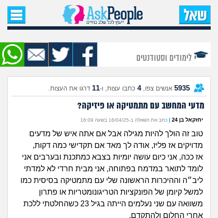
עמוד הבית
שאל שאלה
לימודים וסטודנטים
שאלות חדשות
11
4
5935
אנשים צפו,
כתבו עצות, ו-
דרגו את העצות.
שאלות שעוררו עניין
מדעי המחשב עם מתמטיקה או פיזיקה?
עצות חדשות
יחזקאל בן 24
|
כתב את השאלה ב-16/04/25 בשעה 16:09
טוב זה הולך להיות מגילה אבל אם אתה איש של מדעים
מה קורה כאן?
מדויקים אז פליז, אודה לך מאד אם תקדישי כמה דקות,
אז ככה, אני כיום עושה יומיות בצבא כמתכנת ובערבים אני
מתחם הטיפים
לומד לתואר במדמח בפתוחה, אני מבית חרדי לא למדתי
ליב״ה וההיכרות הראשונה שלי עם מתמטיקה בסיסית כמו
מדורים
למשל קיומן של הפונקציות הטריגונומטריות או פתרון
משוואה עם שני נעלמים הייתה בגיל 23 כשהחלטתי ללכת
אחרי החלום ולהתקדם,