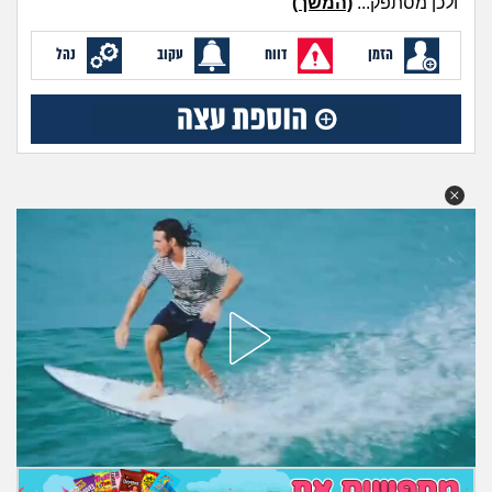
ולכן מסתפק...
(המשך)
מה שעובר עליי
הזמן
דווח
עקוב
נהל
שומרים על הגוף
פיננסי וכלכלה
בין הסדינים
חיות מחמד
יוקר המחיה
גאווה