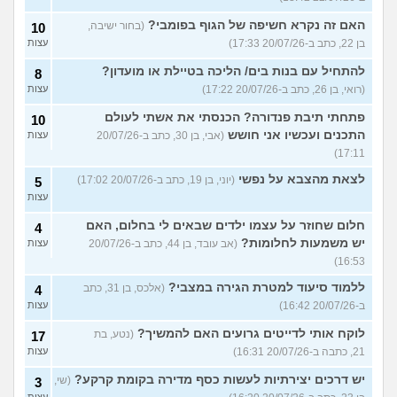
האם זה נקרא חשיפה של הגוף בפומבי?
(בחור ישיבה,
10
בן 22, כתב ב-20/07/26 17:33)
עצות
להתחיל עם בנות בים/ הליכה בטיילת או מועדון?
8
(רואי, בן 26, כתב ב-20/07/26 17:22)
עצות
פתחתי תיבת פנדורה? הכנסתי את אשתי לעולם
10
התכנים ועכשיו אני חושש
(אבי, בן 30, כתב ב-20/07/26
עצות
17:11)
לצאת מהצבא על נפשי
(יוני, בן 19, כתב ב-20/07/26 17:02)
5
עצות
חלום שחוזר על עצמו ילדים שבאים לי בחלום, האם
4
יש משמעות לחלומות?
(אב עובד, בן 44, כתב ב-20/07/26
עצות
16:53)
ללמוד סיעוד למטרת הגירה במצבי?
(אלכס, בן 31, כתב
4
ב-20/07/26 16:42)
עצות
לוקח אותי לדייטים גרועים האם להמשיך?
(נטע, בת
17
21, כתבה ב-20/07/26 16:31)
עצות
יש דרכים יצירתיות לעשות כסף מדירה בקומת קרקע?
(שי,
3