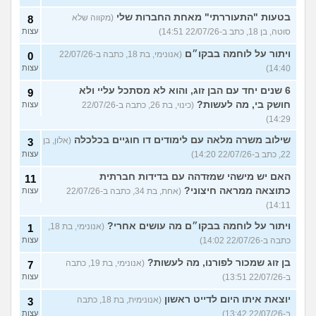
בטעות "התעוררתי" מאחת החברות שלי
(מקווה שלא
8
סוטה, בן 18, כתב ב-22/07/26 14:51)
עצות
ויתור על לוחמה בבקו״ם
(אנונימי, בת 18, כתבה ב-22/07/26
0
14:40)
עצות
6 שנים יחד עם הבן זוג, והוא לא מסתכל עליי ולא
9
חושק בי, מה לעשות?
(כינוי, בת 26, כתבה ב-22/07/26
עצות
14:29)
שילוב משרה מלאה עם לימודים דו חוגיים בכלכלה
(אלון, בן
3
22, כתב ב-22/07/26 14:20)
עצות
האם יש מישהי שמזדהה עם בדידות חברתית
11
כתוצאה ממראה חיצוני?
(אחת, בת 34, כתבה ב-22/07/26
עצות
14:11)
ויתור על לוחמה בבקו״ם מה עושים אחרי?
(אנונימי, בת 18,
1
כתבה ב-22/07/26 14:02)
עצות
בן זוג שמכור לפורנו, מה לעשות?
(אנונימי, בת 19, כתבה
7
ב-22/07/26 13:51)
עצות
יוצאת איתו היום לדייט ראשון
(אנונימית, בת 18, כתבה
3
ב-22/07/26 13:42)
עצות