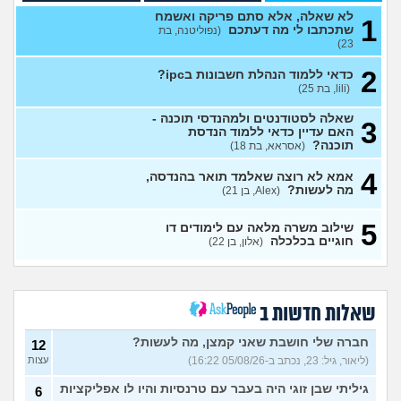
מתלבט על כיון לימודים
(יואב, בן
3
לא שאלה, אלא סתם פריקה ואשמח
27)
עצות
1
שתכתבו לי מה דעתכם
(נפוליטנה, בת
23)
בירור לגבי תכנית 4 שנתית
1
לרפואה
(מירי, בת 23)
עצות
2
כדאי ללמוד הנהלת חשבונות בipc?
(lili, בת 25)
יש לי 11 שנות לימוד איך אני
3
משלים ל12?
(אסי, בן 35)
עצות
שאלה לסטודנטים ולמהנדסי תוכנה -
3
אני מרגישה שאני לא מתקדמת
האם עדיין כדאי ללמוד הנדסת
7
לשום מקום
תוכנה?
(אסראא, בת 18)
(ללללל, בת 24)
עצות
4
לימודים בתחום מזרחנות/
2
אמא לא רוצה שאלמד תואר בהנדסה,
קרימינולוגיה עם אבחנות
מה לעשות?
עצות
(Alex, בן 21)
פסיכיאטריות
(בר, בת 27)
5
שילוב משרה מלאה עם לימודים דו
ללמוד פסיכולוגיה?
(מישהו, בן
2
חוגיים בכלכלה
(אלון, בן 22)
87)
עצות
אם הייתה לכם מכונת זמן.
12
הייתם בוחרים לנשור מבית
עצות
ספר כדי להתחיל מוקדם יותר?
שאלות חדשות ב
(ירין, בת 19)
סיימתי תואר והבנתי שאני לא
9
חברה שלי חושבת שאני קמצן, מה לעשות?
12
רוצה לעבוד בתחום, מה
עצות
(ליאור, גיל: 23, נכתב ב-05/08/26 16:22)
עצות
עכשיו?
(טל, בת 29)
גיליתי שבן זוגי היה בעבר עם טרנסיות והיו לו אפליקציות
6
מס שאלות לסטודנטים ובוגרים
1