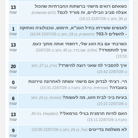
כשאתם רואים מישהי ברשתות החברתיות שהכול
13
אצלה סביב הבילויים, זה מוריד לכם?
(לחם ושעשועים,
עצות
בן 36, כתב ב-22/07/26 16:13)
לאנשים ששירתו בחיל הטנ"א, חימוש, טכנולוגיה ואחזקה
1
- להשלים ל-03?
(חימושניק, בן 19, כתב ב-22/07/26 16:04)
עצות
כשרבתי עם בת הזוג שלי, דחפתי אותה מתוך כעס.
13
איך להתמודד?
(אלכס, שם בדוי, בן 40, כתב ב-22/07/26
עצות
15:53)
איך להסביר לה שאני רוצה להיפרד?
(עידן, בן 27, כתב
20
ב-22/07/26 15:42)
עצות
היי. רציתי לבדוק אם מישהי עשתה לאחרונה טירונות
0
בעובדה?
(אנונימית, בת 18, כתבה ב-22/07/26 15:31)
עצות
בעיות ביני לבית הזוג, מה לעשות?
(אנונימי, בן 24, כתב
6
ב-22/07/26 15:22)
עצות
האם להיות חרמנית בגילי נורמאלי?
(Hayatov, בת 40,
13
כתבה ב-22/07/26 15:11)
עצות
לא משלמת בדייטים
(אלי, בן 29, כתב ב-22/07/26 15:00)
9
עצות