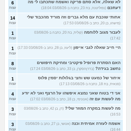
לא שאלה, אלא סתם פריקה ואשמח שתכתבו לי מה
6
דעתכם
(נפוליטנה, בת 23, כתבה ב-03/08/26 18:04)
עצות
אחותי שוכבת עם מלא גברים וזה מוריד מהכבוד שלי
14
(מישהו, בן 20, כתב ב-03/08/26 17:53)
עצות
לעבור מגוב ללוחמה
(קולית, בת 20, כתבה ב-03/08/26
1
17:42)
עצות
היי חייב שאלה לגבי אייפון
(ליעוז, בן 28, כתב ב-03/08/26 17:33)
1
עצות
האם הסתרת פרופיל פיקטיבי ומחיקת חיפושים
8
נחשב בגידה?
(בדרןהסקרן, בן 33, כתב ב-03/08/26 17:24)
עצות
איחור של כמעט שש וחצי בגלולות יסמין פלוס
1
(סנאית, בת 18, כתבה ב-03/08/26 17:13)
עצות
אני די בטוח שאני נמצא איפשהו על הרצף ואני לא יודע
4
מה לעשות עם זה
(אנונימי, בן 18, כתב ב-03/08/26 17:02)
עצות
מה לעשות במקרה המוזר שלי?
(דן, בן 42, כתב ב-03/08/26
3
16:53)
עצות
אשמח לעזרה אמיתית וכנה
(אנושי, בן 27, כתב ב-03/08/26
3
16:44)
עצות