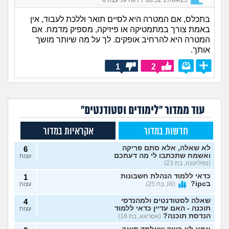
בתכלס, אם המטרה היא לסיים תואר וללכת לעבוד, אין
באמת צורך במתמטיקה או פיזיקה, מספיק מדמח. אם
המטרה היא להרחיב אופקים. לך על מה שיותר מושך
אותך.
1
2
עוד ממדור "לימודים וסטודנטים"
חדשות במדור
אקראיות במדור
לא שאלה, אלא סתם פריקה
6
ואשמח שתכתבו לי מה דעתכם
עצות
(נפוליטנה, בת 23)
כדאי ללמוד הנהלת חשבונות
1
בipc?
(lili, בת 25)
עצות
שאלה לסטודנטים ולמהנדסי
4
תוכנה - האם עדיין כדאי ללמוד
עצות
הנדסת תוכנה?
(אסראא, בת 18)