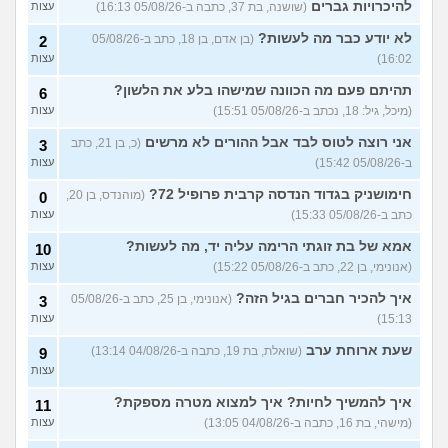
של המכללה האקדמית וינגייט
להיכרויות גברים
(שושנה, בת 37, כתבה ב-05/08/26 16:13)
עצות
עצות
(מתלבט לגבי תואר, בן 28)
לא יודע כבר מה לעשות?
(בן אדם, בן 18, כתב ב-05/08/26
2
לימודים מסלול בוקר או ערב?
3
16:02)
עצות
(אנונימית, בת 27)
עצות
תהיתם פעם מה הכוונה שמישהו בלע את הלשון?
6
אילו יחידות טכנולוגיות יש?
2
(אנונימי, בן 17)
עצות
(מיכל, גיל: 18, נכתב ב-05/08/26 15:51)
עצות
החיים בתור סטודנט לרפואה
אני רוצה לטוס לבד אבל ההורים לא מרשים
9
(כ, בן 21, כתב
3
(אנונימי, בן 20)
עצות
ב-05/08/26 15:42)
עצות
הנדסת בניין באריאל או סמי
3
חימושניק בגדוד הנדסה קרבית פרופיל 72?
(מוהנדס, בן 20,
0
שמעון?
(יותם, בן 23)
עצות
כתב ב-05/08/26 15:33)
עצות
אני מרגישה ממש תקועה, איך
3
אמא של בת זוגתי הרימה עליה יד, מה לעשות?
10
להתמודד?
(מאיה, בת 23)
עצות
(אנונימי, בן 22, כתב ב-05/08/26 15:22)
עצות
עוד שאלות חדשות במדור
איך להכיר חברים בגיל הזה?
(אנונימי, בן 25, כתב ב-05/08/26
3
15:13)
עצות
שעת ארוחת ערב
(שואלת, בת 19, כתבה ב-04/08/26 13:14)
9
עצות
איך להמשיך לחיות? איך למצוא מטרה מספקת?
11
(מישהי, בת 16, כתבה ב-04/08/26 13:05)
עצות