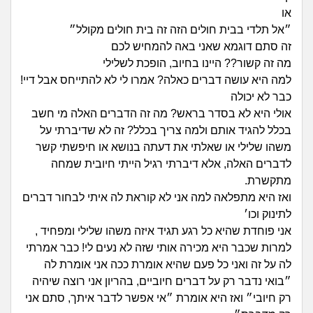
זוגיות
חיפוש שאלות
או
|
״אל תלדי בבית חולים הזה זה בית חולים מקולל״
היריון ולידה
הרשמה
התחברות
זה סתם דוגמא שאני באה להמחיש לכם
מה זה קשור?? היינו בחיוב, הופכת לשלילי
הורות ומשפחה
למה היא עושה דברים כאלה? אמרו לי לא להתייחס אבל דיי!
כבר לא יכולה
מתבגרים
אולי היא לא בסדר בראש? מה זה הדברים האלה מי חשב
בכלל להגיד אותם ולמה צריך בכלל? זה לא שדיברתי על
מהבקו"ם... ועד מתי?!
משהו שלילי או שאלתי את דעתה בנושא או חיפשתי קשר
לדברים האלה, אלא דיברתי רגיל הייתי חיובית שמחה
לימודים וסטודנטים
מתקשרת.
ואז היא מתפלאה למה אני לא קוראת לה איתי לבחור דברים
עבודה וקריירה
לתינוק וכו׳
אני פוחדת שהיא כל רגע תגיד איזה משהו שלילי ומפחיד ,
חברים ואנשים
למרות שכבר היא מכירה אותי שזה לא נעים לי! כבר אמרתי
לה על זה ואני כל פעם שהיא אומרת ככה אני אומרת לה
״בואי נדבר רק על דברים חיוביים, בהריון אני רוצה שיהיה
בית, שכנים ושותפים
רק חיובי״ ואז היא אומרת ״אי אפשר לדבר איתך, סתם אני