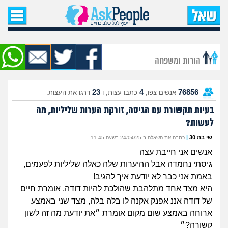
עמוד הבית
שאל שאלה
הורות ומשפחה
שאלות חדשות
23
4
76856
אנשים צפו,
כתבו עצות, ו-
דרגו את העצות.
שאלות שעוררו עניין
בעיות תקשורת עם הגיסה, זורקת הערות שליליות, מה
לעשות?
עצות חדשות
שי בת 30
|
כתבה את השאלה ב-24/04/25 בשעה 11:45
מה קורה כאן?
אנשים אני חייבת עצה
גיסתי נחמדה אבל ההיערות שלה כאלה שליליות לפעמים,
מתחם הטיפים
באמת אני כבר לא יודעת איך להגיב!
היא מצד אחד מתלהבת שהולכת להיות דודה, אומרת חיים
מדורים
של דודה אננ אפנק אקנה לו בלה בלה, מצד שני באמצע
ארוחה באמצע שום מקום אומרת ״את יודעת מה זה לשון
קשורה?״