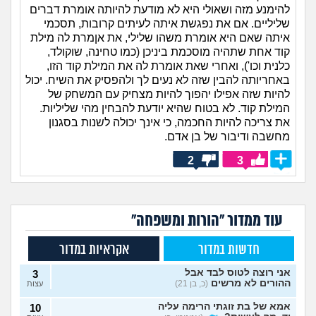
להימנע מזה ושאולי היא לא מודעת להיותה אומרת דברים
שליליים. אם את נפגשת איתה לעיתים קרובות, תסכמי
איתה שאם היא אומרת משהו שלילי, את אןמרת לה מילת
קוד אחת שתהיה מוסכמת ביניכן (כמו טחינה, שוקולד,
כלנית וכו'), ואחרי שאת אומרת לה את המילת קוד הזו,
באחריותה להבין שזה לא נעים לך ולהפסיק את השיח. יכול
להיות שזה אפילו יהפוך להיות מצחיק עם המשחק של
המילת קוד. לא בטוח שהיא יודעת להבחין מהי שליליות.
את צריכה להיות החכמה, כי אינך יכולה לשנות בסגנון
מחשבה ודיבור של בן אדם.
2
3
עוד ממדור "הורות ומשפחה"
חדשות במדור
אקראיות במדור
אני רוצה לטוס לבד אבל
3
ההורים לא מרשים
(כ, בן 21)
עצות
אמא של בת זוגתי הרימה עליה
10