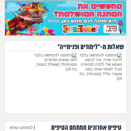
שאלות מ-"לימודים ופנימייה"
חייבת עזרה, איך לבקש
למה אנשים מפחדים
מאמא שלי ללכת לפנימייה
מפנימיות?
(שואלת באמת,
מבלי לשתף אותה במה
בת 14)
שעובר עליי?
(אנונימית, בת
14)
טיפים אחרונים ממתחם הטיפים
היועצת המליצה לשלוח את
עומדת להיות בפנימייה ויש לי
|
למתחם המלא