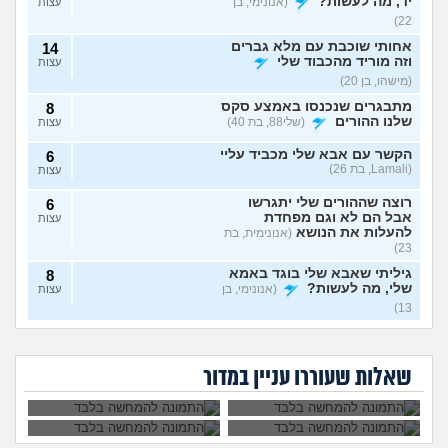
יד, מה לעשות?
(אנונימי, בן
עצות
22)
אחותי שוכבת עם מלא גברים
14
וזה מוריד מהכבוד שלי
עצות
(מישהו, בן 20)
מתבגרים שנכנסו באמצע סקס
8
שלנו ההורים
(שלי88, בת 40)
עצות
הקשר עם אבא שלי מכביד עליי
6
(Lamali, בת 26)
עצות
רוצה שההורים שלי יתגרשו
6
אבל הם לא וגם מפחדת
עצות
להעלות את הנושא
(אנונימית, בת
23)
גיליתי שאבא שלי בוגד באמא
8
שלי, מה לעשות?
(אנונימי, בן
עצות
13)
אמא שלי פוגעת בי כי
אמא שלי לוחצת עליי
אני חושדת שאח שלי עומד
9
לא הבאתי עדיין ילדים
להתחתן בשידוך עם
להסתפח לכת
(Sister, בת
עצות
אמא שלי שונאת את
אני אובססיבית לאמא
לעולם. איך
כל אחת שיש לה
חברה שלי מה
שלי וזה חונק אותי
29)
להתמודד?
דופק, מה לעשות?
שאלות שעוררו עניין במדור
לעשות?
כבר
האם מה שאני מרגיש זה הגיוני
8
ותקין?
(לירון, בן 31)
עצות
חלום שחוזר על עצמו ילדים
4