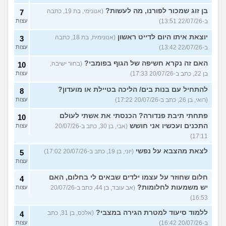
בן זוג שמכור לפורנו, מה לעשות?
(אנונימי, בת 19, כתבה
7
ב-22/07/26 13:51)
עצות
יוצאת איתו היום לדייט ראשון
(אנונימית, בת 18, כתבה
3
ב-22/07/26 13:42)
עצות
האם זה נקרא חשיפה של הגוף בפומבי?
(בחור ישיבה,
10
בן 22, כתב ב-20/07/26 17:33)
עצות
להתחיל עם בנות בים/ הליכה בטיילת או מועדון?
8
(רואי, בן 26, כתב ב-20/07/26 17:22)
עצות
פתחתי תיבת פנדורה? הכנסתי את אשתי לעולם
10
התכנים ועכשיו אני חושש
(אבי, בן 30, כתב ב-20/07/26
עצות
17:11)
לצאת מהצבא על נפשי
(יוני, בן 19, כתב ב-20/07/26 17:02)
5
עצות
חלום שחוזר על עצמו ילדים שבאים לי בחלום, האם
4
יש משמעות לחלומות?
(אב עובד, בן 44, כתב ב-20/07/26
עצות
16:53)
ללמוד סיעוד למטרת הגירה במצבי?
(אלכס, בן 31, כתב
4
ב-20/07/26 16:42)
עצות