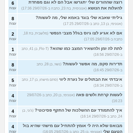
רוצה שההורים שלי יתגרשו אבל הם לא וגם מפחדת
6
להעלות את הנושא
(אנונימית, בת 23, כתבה ב-29/07/26 17:36)
עצות
גיליתי שאבא שלי בוגד באמא שלי, מה לעשות?
8
(אנונימי, בן 13, כתב ב-29/07/26 17:25)
עצות
אם לא אגיע לצו גיוס בגלל מצבי הנפשי
(מלשבית, בת 18,
2
כתבה ב-29/07/26 17:05)
עצות
לתת לה זמן ולהשאיר המצב כמו שהוא?
(Flo-T, בן 41, כתב
1
ב-29/07/26 16:56)
עצות
תדירות סקס, מה אפשר לעשות?
(נשוי, בן 28, כתב
8
ב-29/07/26 16:45)
עצות
איבדתי את הבתולים על נערת ליווי
(סתם מישהו, בן 17, כתב
5
ב-29/07/26 16:34)
עצות
לעשות קרחת ולשים פאה
(אנונימי, בן 20, כתב ב-29/07/26
4
16:23)
עצות
איך להתמודד עם ההשלכות של התקף פסיכוטי?
(ג'וני, בן
4
24, כתב ב-29/07/26 16:14)
עצות
מבואס שלא היה לי אומץ להתחיל עם מישהי שהיא בול
4
הטעם שלי
(אנונימי, בן 25, כתב ב-29/07/26 16:05)
עצות