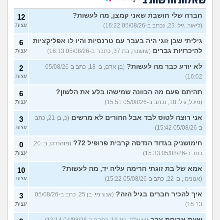
שאלות חדשות ב
האם אח שלי מקנא/שונא את
8
חברה שלי חושבת שאני קמצן, מה לעשות?
12
אשתי?
(אורי, בן 33)
עצות
(ליאור, גיל: 23, נכתב ב-05/08/26 16:22)
עצות
הבת שלי מדוכדכת שאני ואביה
4
גיליתי שבן זוגי היה בעבר עם טרנסיות והיו לו אפליקציות
6
מבוגרים... איך מתמודדים?
(.,
עצות
בת 45)
להיכרויות גברים
(שושנה, בת 37, כתבה ב-05/08/26 16:13)
עצות
יש לי אפוטרופוס ואני לא מבין
5
לא יודע כבר מה לעשות?
(בן אדם, בן 18, כתב ב-05/08/26
2
למה
(זורו, בן 40)
עצות
16:02)
עצות
לא יודע מה לעשות יותר עם
5
תהיתם פעם מה הכוונה שמישהו בלע את הלשון?
6
המשפחה שלי
(יורם, בן 23)
עצות
(מיכל, גיל: 18, נכתב ב-05/08/26 15:51)
עצות
בן 10 לא רוצה שאנחנו ההורים
9
נהיה נוכחים במסיבת סיום של
אני רוצה לטוס לבד אבל ההורים לא מרשים
(כ, בן 21, כתב
3
עצות
הכיתה
(גורי, בן 42)
ב-05/08/26 15:42)
עצות
מה הסוד הזה שגורם לריח
7
חימושניק בגדוד הנדסה קרבית פרופיל 72?
(מוהנדס, בן 20,
0
הטוב להשאר בבגד לאורך זמן
עצות
כתב ב-05/08/26 15:33)
עצות
???
(מתלמדת, בת 50)
אמא של בת זוגתי הרימה עליה יד, מה לעשות?
איך לומר להורים שאני רוצה
10
9
להיות חילוני?
(אהרן, בן 17)
עצות
(אנונימי, בן 22, כתב ב-05/08/26 15:22)
עצות
איך להכיר חברים בגיל הזה?
עוד שאלות חדשות במדור
(אנונימי, בן 25, כתב ב-05/08/26
3
15:13)
עצות
שעת ארוחת ערב
(שואלת, בת 19, כתבה ב-04/08/26 13:14)