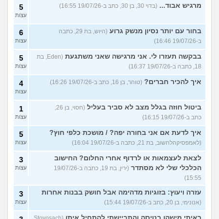
מרגיש אבוד...
(בדוי 30, בן 30, כתב ב-19/07/26 16:55)
5
עצות
בחור עם יותר נסיון מנשק גרוע
(היוש, בת 29, כתבה
6
ב-19/07/26 16:46)
עצות
בבקשה תעזרו לי. אני מרגישה שאני משתגעת
(Eden, בת
5
18, כתבה ב-19/07/26 16:37)
עצות
איך להכיר חברים?
(טוהר, בן 16, כתב ב-19/07/26 16:26)
4
עצות
ביטול חוזה בגלל מצב לא סביר בעליל
(חסוי, בן 26,
1
כתב ב-19/07/26 16:15)
עצות
איך לדעת אם אני בחורה יפה? / מושכת כלפי חוץ?
5
(לאמפסיקהלחשוב, בת 21, כתבה ב-19/07/26 16:04)
עצות
לצאת לעצמאות או לרדוף אחרי החלום? החישוב
3
הכלכלי שלי לא מסתדר
(ירין, בת 19, כתבה ב-19/07/26
עצות
15:55)
עזרה ויעוץ: בזוגיות מדהימה אבל חושק בבנות אחרות
3
(אנונימי, בן 20, כתב ב-19/07/26 15:44)
עצות
ראיתי מישהו בטיסה והתביישתי להתחיל איתו
(Stoyosach,