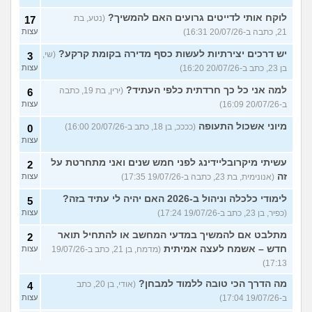
לוקח אותי לדייטים גרועים האם להמשיך?
(נטע, בת
17
21, כתבה ב-20/07/26 16:31)
עצות
יש דרכים יצירתיות לעשות כסף מדירה בקומת קרקע?
(שי,
3
בן 23, כתב ב-20/07/26 16:20)
עצות
למה אני כל כך חרדתית כלפי העתיד?
(ירין, בת 19, כתבה
6
ב-20/07/26 16:09)
עצות
מיוני אשכול התעופה
(ככככ, בן 18, כתב ב-20/07/26 16:00)
0
עצות
עשיתי מיקרובליידינג לפני חמש שנים ואני מתחרטת על
2
זה
(אנונימית, בת 23, כתבה ב-19/07/26 17:35)
עצות
לימודי כלכלה וניהול ב-2026 האם יהיה לי עתיד בזה?
5
(כפיר, בן 23, כתב ב-19/07/26 17:24)
עצות
מתלבט אם להמשיך במדעי המחשב או להתחיל תואר
2
חדש – אשמח לעצה אמיתית
(מדמח, בן 21, כתב ב-19/07/26
עצות
17:13)
מה הדרך הכי טובה ללמוד למבחן?
(אודי, בן 20, כתב
4
ב-19/07/26 17:04)
עצות