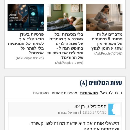
הבן שלי לפנימייה, לסמוך
חבר, אני יכולה להביא אותו
עליה?
(אמא מודאגת, בת
לחדר שלי?
(פנימיסטית
הוספת טיפ
35)
לעתיד, בת 16)
מדברים על זה
בלי מסגרות ובלי
פרטיות בעידן
פתוח: 5 מיתוסים
שגרה: איך שומרים
הדיגיטלי: איך
על צעצועי מין
על שנת הילדים
לשמור על אנונימיות
שהגיע הזמן לנפץ
בחופש הגדול -
בלי לוותר על
ומצילים את השפיות
אמינות?
(מערכת AskPeople)
של ההורים?
(מערכת AskPeople)
(מערכת AskPeople)
עצות הגולשים (
4
)
כיצד להציג?
מהאהודות
מהפחות אהודות
מהחדשות
הפסיכילוג, בן 32
|
24/04/25 13:25
דווח על עצה זו
תישאלי אותה אם היא יודעת מה זה לשון קשורה.
ושתסתום את הפה