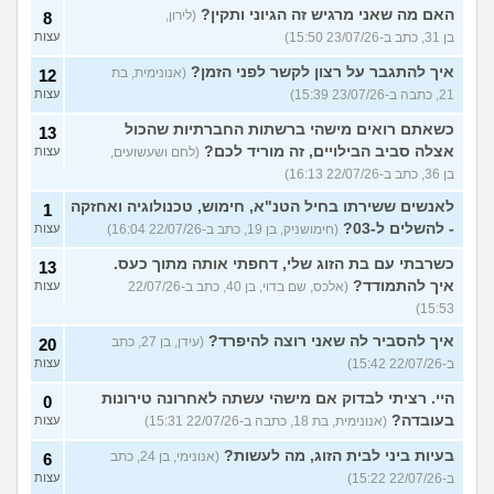
האם מה שאני מרגיש זה הגיוני ותקין?
(לירון,
8
בן 31, כתב ב-23/07/26 15:50)
עצות
איך להתגבר על רצון לקשר לפני הזמן?
(אנונימית, בת
12
21, כתבה ב-23/07/26 15:39)
עצות
כשאתם רואים מישהי ברשתות החברתיות שהכול
13
אצלה סביב הבילויים, זה מוריד לכם?
(לחם ושעשועים,
עצות
בן 36, כתב ב-22/07/26 16:13)
לאנשים ששירתו בחיל הטנ"א, חימוש, טכנולוגיה ואחזקה
1
- להשלים ל-03?
(חימושניק, בן 19, כתב ב-22/07/26 16:04)
עצות
כשרבתי עם בת הזוג שלי, דחפתי אותה מתוך כעס.
13
איך להתמודד?
(אלכס, שם בדוי, בן 40, כתב ב-22/07/26
עצות
15:53)
איך להסביר לה שאני רוצה להיפרד?
(עידן, בן 27, כתב
20
ב-22/07/26 15:42)
עצות
היי. רציתי לבדוק אם מישהי עשתה לאחרונה טירונות
0
בעובדה?
(אנונימית, בת 18, כתבה ב-22/07/26 15:31)
עצות
בעיות ביני לבית הזוג, מה לעשות?
(אנונימי, בן 24, כתב
6
ב-22/07/26 15:22)
עצות