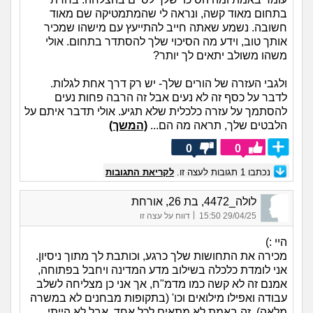
בתחום מאוד קשה, ונראה לי שהמתמטיקה שם מאוד
חשובה. נשמע שאתה חייב להתייעץ עם מישהו שמכיר
אותך טוב, וידע מה הסיכוי שלך להסתדר בתחום. אולי
משהו משולב יתאים לך יותר?
ולגבי העזרה של הורים שלך- יש רק דרך אחת לגלות.
לדבר על כסף זה לא נעים אבל זה הרבה פחות נעים
להסתמך על עזרה כלכלית שלא תגיע. אולי תדבר איתם על
הלבטים שלך, תראה מה הם...
(המשך)
0
0
נכתבו
1
תגובות לעצה זו.
לקריאת התגובות
לולה_4472, בת 26, אורחת
|
29/04/25 15:50
דווח על עצה זו
היי :)
מכירה את התחושות שלך כרגע, וכותבת לך מתוך ניסיון.
אני לומדת כלכלה בשילוב מדע המדינה ויחבל בפתוחה,
אמנם זה לא קשה כמו מדמ"ח, אך אני כן מצליחה לשלב
עבודה ואפילו מילואים וכו' (בתקופות מבחנים לא במשרה
מלאה). זה באמת לא מתאים לכל אחד, אבל לא הייתי