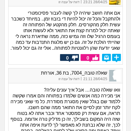
|
28/04/25 23:21
דווח על עצה זו
אם אתה חושב שיהיה לך קשה לעבור פסיכומטרי
ולהתקבל והכל זה יכול להיות די בזבוז זמן.. במיוחד כשכבר
עשית חלק מהקורסים. חלק מהקטע של הפתוחה זה
שאתה יכול למרוח קצת את התואר ולא לעשות אותו
בעומס הרגיל שלו וזה גמיש כזה, ממה שתיארת נראה לי
שהייתי הולכת על זה. גם כן יש מלגות התנדבות עד כמה
שאני יודעת שהן רלוונטיות לפתוחה.. אולי זה גם יכול לעזור.
0
0
שאלה טובה_7004, בת 36, אורחת
|
28/04/25 21:11
דווח על עצה זו
וואו שאלה טובה… אבל איך עונים עליה?
אני מכירה כמה אנשים שלמדו בפתוחה והם אמרו שקשה
ללמוד שם בגלל שאין מסגרת מסודרת. כל מי שאני מכירה
לקח יותר זמן לסיים את התואר ממה שהם חשבו.
תראה, אם עשית רק סמסטר אחד וכבר אתה לא בטוח
שזה היה המקום בשבילך, זה כן מדליק נורה אדומה. בנוסף
לכך, זה שלא נבחנת לא מאפשר לך לדעת איפה אתה
עומד באמת ומה הסיכוי שלך לסיים בהצלחה. בחרת