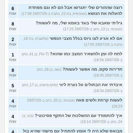
רוצה שההורים שלי יתגרשו אבל הם לא וגם מפחדת
6
להעלות את הנושא
(אנונימית, בת 23, כתבה ב-29/07/26 17:36)
עצות
גיליתי שאבא שלי בוגד באמא שלי, מה לעשות?
8
(אנונימי, בן 13, כתב ב-29/07/26 17:25)
עצות
אם לא אגיע לצו גיוס בגלל מצבי הנפשי
(מלשבית, בת 18,
2
כתבה ב-29/07/26 17:05)
עצות
לתת לה זמן ולהשאיר המצב כמו שהוא?
(Flo-T, בן 41, כתב
1
ב-29/07/26 16:56)
עצות
תדירות סקס, מה אפשר לעשות?
(נשוי, בן 28, כתב
8
ב-29/07/26 16:45)
עצות
איבדתי את הבתולים על נערת ליווי
(סתם מישהו, בן 17, כתב
5
ב-29/07/26 16:34)
עצות
לעשות קרחת ולשים פאה
(אנונימי, בן 20, כתב ב-29/07/26
4
16:23)
עצות
איך להתמודד עם ההשלכות של התקף פסיכוטי?
(ג'וני, בן
4
24, כתב ב-29/07/26 16:14)
עצות
מבואס שלא היה לי אומץ להתחיל עם מישהי שהיא בול
4