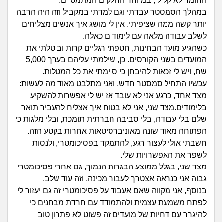
זוגיות
חיפוש שאלות
החומר לא קל לי, במיוחד החלקים המתמטיים.
במהלך הסמסטר עבדתי וגם למדתי במקביל וזה היה הרבה
|
היריון ולידה
יותר קשה ממה שציפיתי. אין לי מושג איך אנשים מצליחים
הרשמה
התחברות
לשלב עבודה מלאה עם לימודים כאלה.
כשהגיע מועד הבחינות, חטפתי רגליים קרות וביטלתי את
הורות ומשפחה
המועדים בשני הקורסים. כן, שילמתי עליהם בערך 5,000
שח, ויש לי זכאות להיבחן כי סיימתי את כל המטלות.
מתבגרים
עכשיו התחיל סמסטר חדש, ואני מתלבט מאוד מה לעשות:
מצד אחד, כרגע אני לא עובד אז יש לי אפשרות להשקיע
מהבקו"ם... ועד מתי?!
בלימודים.מצד שני, אני לא בטוח איך אצליח להעביר תואר
שלם בלי עבודה, בלי סביבה חברתית תומכת, ובלי מלגות כי
לימודים וסטודנטים
הפתוחה מאוד שונה מאוניברסיטאות אחרות בקטע הזה.
חשבתי אולי לעצור רגע, להתמקד בפסיכומטרי, ולנסות
עבודה וקריירה
לשפר את האפשרויות שלי.
מצד שני, בגלל ממוצע הבגרות הנמוך, גם אחרי פסיכומטרי
חברים ואנשים
גבוה אני כנראה אצטרך לעבור מכינה, וזה עוד שלב.
בנוסף, אני מקווה שאם אעבוד על פסיכומטרי זה גם יעזור לי
בית, שכנים ושותפים
לפתח משמעת עצמית ולהתמודד עם חרדת מבחנים כי
להיגרר עם דחיות של מועדים זה פשוט לא פתרון טוב