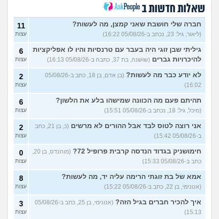
ספר כדי להתחיל מוקדם יותר?
שאלות חדשות ב
(ירין, בת 19)
סיימתי תואר והבנתי שאני לא
9
חברה שלי חושבת שאני קמצן, מה לעשות?
11
רוצה לעבוד בתחום, מה
עצות
(ליאור, גיל: 23, נכתב ב-05/08/26 16:22)
עצות
עכשיו?
(טל, בת 29)
גיליתי שבן זוגי היה בעבר עם טרנסיות והיו לו אפליקציות
6
מס שאלות לסטודנטים ובוגרים
1
של המכללה האקדמית וינגייט
להיכרויות גברים
(שושנה, בת 37, כתבה ב-05/08/26 16:13)
עצות
עצות
(מתלבט לגבי תואר, בן 28)
לא יודע כבר מה לעשות?
(בן אדם, בן 18, כתב ב-05/08/26
2
לימודים מסלול בוקר או ערב?
3
16:02)
עצות
(אנונימית, בת 27)
עצות
תהיתם פעם מה הכוונה שמישהו בלע את הלשון?
6
אילו יחידות טכנולוגיות יש?
2
(אנונימי, בן 17)
עצות
(מיכל, גיל: 18, נכתב ב-05/08/26 15:51)
עצות
החיים בתור סטודנט לרפואה
אני רוצה לטוס לבד אבל ההורים לא מרשים
9
(כ, בן 21, כתב
2
(אנונימי, בן 20)
עצות
ב-05/08/26 15:42)
עצות
הנדסת בניין באריאל או סמי
3
חימושניק בגדוד הנדסה קרבית פרופיל 72?
(מוהנדס, בן 20,
0
שמעון?
(יותם, בן 23)
עצות
כתב ב-05/08/26 15:33)
עצות
אני מרגישה ממש תקועה, איך
3
אמא של בת זוגתי הרימה עליה יד, מה לעשות?
8
להתמודד?
(מאיה, בת 23)
עצות
(אנונימי, בן 22, כתב ב-05/08/26 15:22)
עצות
עוד שאלות חדשות במדור
איך להכיר חברים בגיל הזה?
(אנונימי, בן 25, כתב ב-05/08/26
3
15:13)
עצות