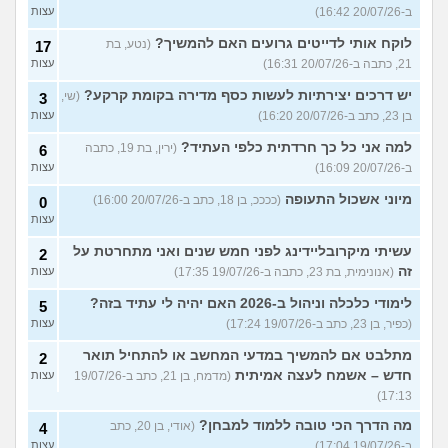
ב-20/07/26 16:42)
עצות
לוקח אותי לדייטים גרועים האם להמשיך?
(נטע, בת
17
21, כתבה ב-20/07/26 16:31)
עצות
יש דרכים יצירתיות לעשות כסף מדירה בקומת קרקע?
(שי,
3
בן 23, כתב ב-20/07/26 16:20)
עצות
למה אני כל כך חרדתית כלפי העתיד?
(ירין, בת 19, כתבה
6
ב-20/07/26 16:09)
עצות
מיוני אשכול התעופה
(ככככ, בן 18, כתב ב-20/07/26 16:00)
0
עצות
עשיתי מיקרובליידינג לפני חמש שנים ואני מתחרטת על
2
זה
(אנונימית, בת 23, כתבה ב-19/07/26 17:35)
עצות
לימודי כלכלה וניהול ב-2026 האם יהיה לי עתיד בזה?
5
(כפיר, בן 23, כתב ב-19/07/26 17:24)
עצות
מתלבט אם להמשיך במדעי המחשב או להתחיל תואר
2
חדש – אשמח לעצה אמיתית
(מדמח, בן 21, כתב ב-19/07/26
עצות
17:13)
מה הדרך הכי טובה ללמוד למבחן?
(אודי, בן 20, כתב
4
ב-19/07/26 17:04)
עצות