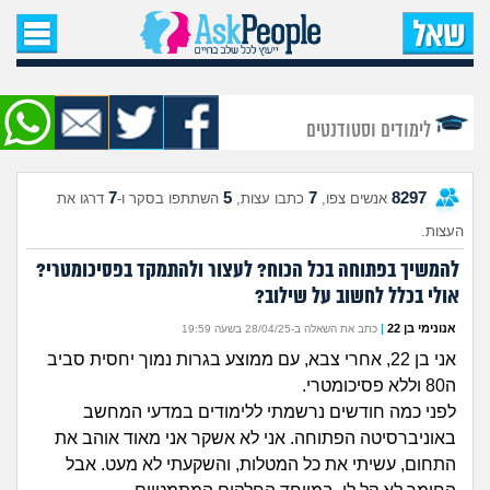
עמוד הבית
שאל שאלה
לימודים וסטודנטים
שאלות חדשות
7
5
7
8297
אנשים צפו,
כתבו עצות,
השתתפו בסקר ו-
דרגו את
שאלות שעוררו עניין
העצות.
עצות חדשות
להמשיך בפתוחה בכל הכוח? לעצור ולהתמקד בפסיכומטרי?
אולי בכלל לחשוב על שילוב?
מה קורה כאן?
אנונימי בן 22
|
כתב את השאלה ב-28/04/25 בשעה 19:59
אני בן 22, אחרי צבא, עם ממוצע בגרות נמוך יחסית סביב
מתחם הטיפים
ה80 וללא פסיכומטרי.
לפני כמה חודשים נרשמתי ללימודים במדעי המחשב
מדורים
באוניברסיטה הפתוחה. אני לא אשקר אני מאוד אוהב את
התחום, עשיתי את כל המטלות, והשקעתי לא מעט. אבל