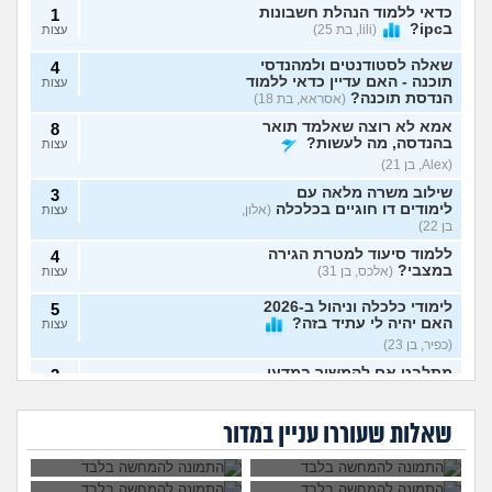
כדאי ללמוד הנהלת חשבונות
1
בipc?
(lili, בת 25)
עצות
שאלה לסטודנטים ולמהנדסי
4
תוכנה - האם עדיין כדאי ללמוד
עצות
הנדסת תוכנה?
(אסראא, בת 18)
אמא לא רוצה שאלמד תואר
8
בהנדסה, מה לעשות?
עצות
(Alex, בן 21)
שילוב משרה מלאה עם
3
לימודים דו חוגיים בכלכלה
(אלון,
עצות
בן 22)
ללמוד סיעוד למטרת הגירה
4
במצבי?
(אלכס, בן 31)
עצות
לימודי כלכלה וניהול ב-2026
5
האם יהיה לי עתיד בזה?
עצות
(כפיר, בן 23)
מתלבט אם להמשיך במדעי
2
איך לשלב בין עבודה,
קבלתי ציון לא טוב
המחשב או להתחיל תואר חדש
עצות
לימודים, תחביבים,
בפסיכומטרי ורוצה
– אשמח לעצה אמיתית
לא מצליחה להתאפס
(מדמח,
בן הזוג החליט לעשות
כושר, משפחה
ללמוד רפואה, לוותר
על הלימודים, לא רוצה
עוד פסיכומטרי, זו
בן 21)
וזוגיות?
על החלום?
שאלות שעוררו עניין במדור
לפרוש מהתואר, מה
סיבה טובה להיפרד
לעשות?
ממנו?
מה הדרך הכי טובה ללמוד
4
למבחן?
(אודי, בן 20)
עצות