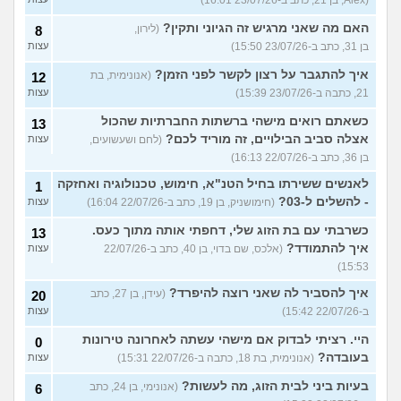
(Alex, בן 21, כתב ב-23/07/26 16:01)
האם מה שאני מרגיש זה הגיוני ותקין?
(לירון,
8
בן 31, כתב ב-23/07/26 15:50)
עצות
איך להתגבר על רצון לקשר לפני הזמן?
(אנונימית, בת
12
21, כתבה ב-23/07/26 15:39)
עצות
כשאתם רואים מישהי ברשתות החברתיות שהכול
13
אצלה סביב הבילויים, זה מוריד לכם?
(לחם ושעשועים,
עצות
בן 36, כתב ב-22/07/26 16:13)
לאנשים ששירתו בחיל הטנ"א, חימוש, טכנולוגיה ואחזקה
1
- להשלים ל-03?
(חימושניק, בן 19, כתב ב-22/07/26 16:04)
עצות
כשרבתי עם בת הזוג שלי, דחפתי אותה מתוך כעס.
13
איך להתמודד?
(אלכס, שם בדוי, בן 40, כתב ב-22/07/26
עצות
15:53)
איך להסביר לה שאני רוצה להיפרד?
(עידן, בן 27, כתב
20
ב-22/07/26 15:42)
עצות
היי. רציתי לבדוק אם מישהי עשתה לאחרונה טירונות
0
בעובדה?
(אנונימית, בת 18, כתבה ב-22/07/26 15:31)
עצות
בעיות ביני לבית הזוג, מה לעשות?
(אנונימי, בן 24, כתב
6