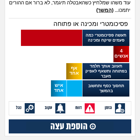
מה שעובר עליי
עוד משהו שמלחיץ כשהאבטלה תיגמר, לא ברור אם ההורים
יתמכו...
(המשך)
שומרים על הגוף
פסיכומטרי ומכינה או פתוחה
פיננסי וכלכלה
תעשה פסיכומטרי כמה
פעמים שיקח ומכינה
בין הסדינים
4
אנשים
תעזוב אותך תלמד
חיות מחמד
אף
בפתוחה ותשאף לאפיק
אחד
מעבר
יוקר המחיה
איש
תחסוך כסף ותחשוב
אחד
בהמשך
גאווה
הזמן
דווח
עקוב
נהל