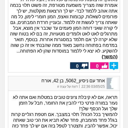
אומרת שזה מצריך משמעת מטורפת, זה פשוט תלוי בכמה
אתה אוהב ללמוד לבד- יש לך הרצאות מוקלטות, יש לך
פורומים לשאלות, קבומות וואצפ, המון חומרי לימון, כל מה
שאתה צריך לעשות זה ללמוד. ובעניין חרדת המבחנים, גם
לי קורה שאני דוחה המון פעמים עד שכבר אין מוצא, אבל
מתרגלים לאט לאט ולומדים מטעויות, זה בם לא בטוח שזה
שלא יקרה לך אם תלמד במסגרות אחרות. בנוסף, תואר
במדמח בפתוחה נחשב מאוד ממה שהבנתי אז זה כן שווה
להשקיע. לא יצא לי ללמוד במוסדות שהן לא הפתוחה...
(המשך)
0
0
אחד עם ניסיון_5062, בן 42, אורח
|
03/05/25 22:36
דווח על עצה זו
תראה, אם לא קיבלת ציונים טובים במטלות ואם אתה לא
נעזר במורה פרטי כדי להבין את החומר, חבל על הזמן
שלך ועל הכסף שלך!
להמשיך בכל הכוח? תלוי במצבך. אם חטפת רגליים קרות
בגלל פחד מהמבחן, פחד שלא תביא את הכי טוב שאתה
יכול, אפשר להבין. ותצטרך לטפל בזה אם יש לך פחד כזה